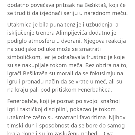
dodatno povećava pritisak na Bešiktaš, koji će
se truditi da izjednači seriju u narednom meču.
Utakmica je bila puna tenzije i uzbuđenja, a
isključenje trenera Alimpijevića dodatno je
podiglo atmosferu u dvorani. Njegova reakcija
na sudijske odluke može se smatrati
simboličkom, jer je odražavala frustracije koje
su se nakupljale tokom meča. Bez obzira na to,
igrači Bešiktaša su morali da se fokusiraju na
igru i pronađu način da se vrate u meč, ali su
na kraju pali pod pritiskom Fenerbahčea.
Fenerbahče, koji je poznat po svojoj snažnoj
igri i taktičkoj disciplini, pokazao je tokom
utakmice zašto su smatrani favoritima. Njihov
timski duh i sposobnost da se bore do samog
kraja doneli su im zasluženu pobedu. Ova