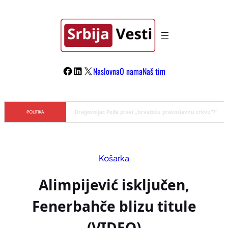
Skoči
na
sadržaj
Facebook
LinkedIn
X
Naslovna
O nama
Naš tim
Đilas/Šolak propaganda uspela u dehumanizaciji Vučića
POLITIKA
Košarka
Alimpijević isključen,
Fenerbahče blizu titule
(VIDEO)