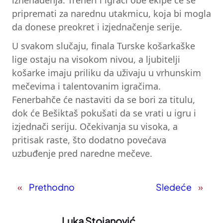
iznenađenja. Treneri i igrači obe ekipe će se
pripremati za narednu utakmicu, koja bi mogla
da donese preokret i izjednačenje serije.
U svakom slučaju, finala Turske košarkaške
lige ostaju na visokom nivou, a ljubitelji
košarke imaju priliku da uživaju u vrhunskim
mečevima i talentovanim igračima.
Fenerbahče će nastaviti da se bori za titulu,
dok će Bešiktaš pokušati da se vrati u igru i
izjednači seriju. Očekivanja su visoka, a
pritisak raste, što dodatno povećava
uzbuđenje pred naredne mečeve.
«
Prethodno
Sledeće
»
Luka Stojanović