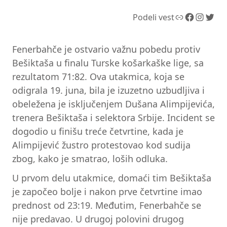
Link
Facebook
Instagram
Twitter
Podeli vest
Fenerbahče je ostvario važnu pobedu protiv
Bešiktaša u finalu Turske košarkaške lige, sa
rezultatom 71:82. Ova utakmica, koja se
odigrala 19. juna, bila je izuzetno uzbudljiva i
obeležena je isključenjem Dušana Alimpijevića,
trenera Bešiktaša i selektora Srbije. Incident se
dogodio u finišu treće četvrtine, kada je
Alimpijević žustro protestovao kod sudija
zbog, kako je smatrao, loših odluka.
U prvom delu utakmice, domaći tim Bešiktaša
je započeo bolje i nakon prve četvrtine imao
prednost od 23:19. Međutim, Fenerbahče se
nije predavao. U drugoj polovini drugog