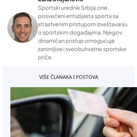
Sportski urednik Srbija.one,
posvećeni entuzijasta sporta sa
strastvenim pristupom izveštavanju
o sportskim događajima. Njegov
dinamičan pristup omogućuje
zanimljive i sveobuhvatne sportske
priče.
VIŠE ČLANAKA I POSTOVA