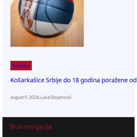
Košarka
Košarkašice Srbije do 18 godina poražene od
avgust 9, 2026
.
Luka Stojanović
Brza navigacija