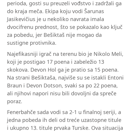
perioda, gosti su preuzeli vođstvo i zadržali ga
do kraja meča. Ekipa koju vodi Šarunas
Jasikevičius je u nekoliko navrata imala
dvocifrenu prednost, što se pokazalo kao ključ
za pobedu, jer Bešiktaš nije mogao da
sustigne protivnika.
Najefikasniji igrač na terenu bio je Nikolo Meli,
koji je postigao 17 poena i zabeležio 13
skokova. Devon Hol ga je pratio sa 15 poena.
Na strani Bešiktaša, najviše su se istakli Entoni
Braun i Devon Dotson, svaki sa po 22 poena,
ali njihovi napori nisu bili dovoljni da spreče
poraz.
Fenerbahče sada vodi sa 2-1 u finalnoj seriji, a
jedna pobeda ih deli od treće uzastopne titule
i ukupno 13. titule prvaka Turske. Ova situacija