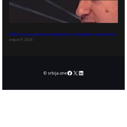
ANB stoji iza pretresa Dajkovića na tivatskom aerodromu
avgust 9, 2026
Facebook
X
LinkedIn
©
srbija.one