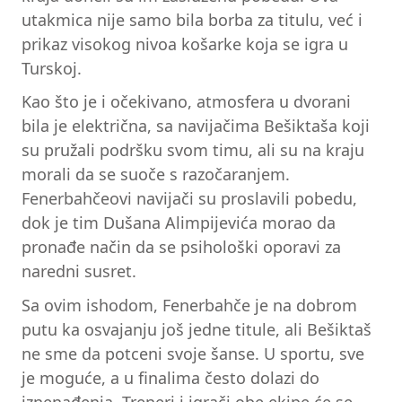
utakmica nije samo bila borba za titulu, već i
prikaz visokog nivoa košarke koja se igra u
Turskoj.
Kao što je i očekivano, atmosfera u dvorani
bila je električna, sa navijačima Bešiktaša koji
su pružali podršku svom timu, ali su na kraju
morali da se suoče s razočaranjem.
Fenerbahčeovi navijači su proslavili pobedu,
dok je tim Dušana Alimpijevića morao da
pronađe način da se psihološki oporavi za
naredni susret.
Sa ovim ishodom, Fenerbahče je na dobrom
putu ka osvajanju još jedne titule, ali Bešiktaš
ne sme da potceni svoje šanse. U sportu, sve
je moguće, a u finalima često dolazi do