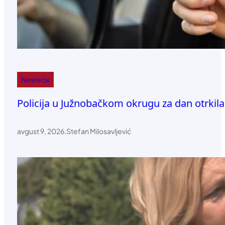
Nesreće
Policija u Južnobačkom okrugu za dan otrkila
avgust 9, 2026
.
Stefan Milosavljević