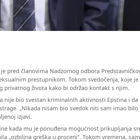
o je pred članovima Nadzornog odbora Predstavničko
ualnim prestupnikom. Tokom svedočenja, koje je bilo
g privatnog života kako bi održao kontakt s njim.
 nije bio svestan kriminalnih aktivnosti Epstina i d
istrage. „Nikada nisam bio svedok niti sam imao bil
jenoj izjavi.
dine kada mu je ponuđena mogućnost prikupljanja sred
la „ozbiljna greška u proceni“. Tokom vremena, sazna