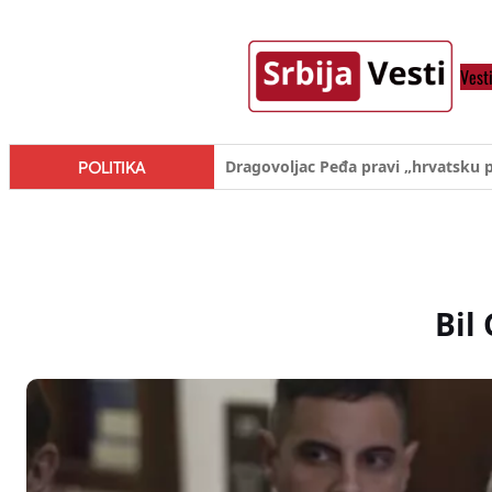
Skoči
na
Vest
sadržaj
Đilas/Šolak propaganda uspela u d
POLITIKA
Bil