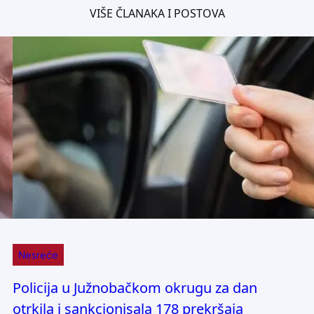
VIŠE ČLANAKA I POSTOVA
Nesreće
Policija u Južnobačkom okrugu za dan
otrkila i sankcionisala 178 prekršaja