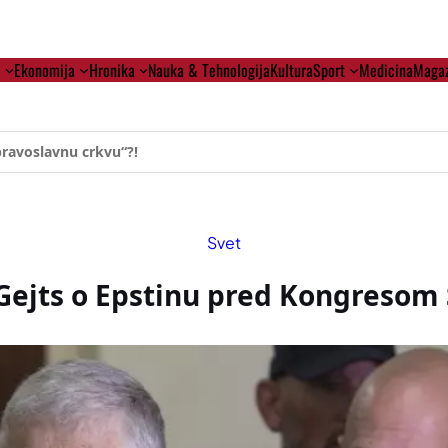
i
Ekonomija
Hronika
Nauka & Tehnologija
Kultura
Sport
Medicina
Magaz
ehumanizaciji Vučića
Svet
 Gejts o Epstinu pred Kongresom