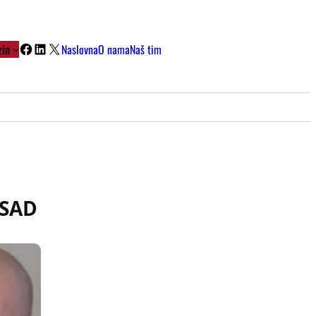
Facebook
LinkedIn
X
in
Naslovna
O nama
Naš tim
 SAD