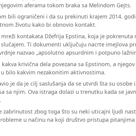
o njegovim aferama tokom braka sa Melindom Gejts.
om bili ograničeni i da su prekinuti krajem 2014. go
tnom životu kako bi obnovio kontakt.
 mreži kontakata Džefrija Epstina, koja je pokrenuta
slučajem. Ti dokumenti uključuju nacrte imejlova pro
e tvrdnje nazvao „apsolutno apsurdnim i potpuno lažni
 kakva krivična dela povezana sa Epstinom, a njegov 
o u bilo kakvim nezakonitim aktivnostima.
o je da je cilj saslušanja da se utvrdi šta su osobe
sa sa njim. Ova istraga dolazi u trenutku kada se jav
.
e zabrinutost zbog toga što su neki uticajni ljudi na
probleme u načinu na koji društvo pristupa pitanjima