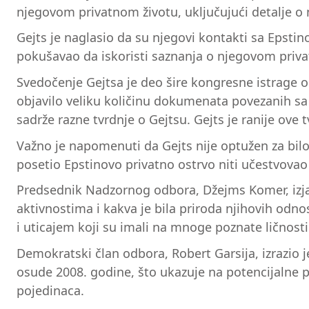
njegovom privatnom životu, uključujući detalje 
Gejts je naglasio da su njegovi kontakti sa Epstin
pokušavao da iskoristi saznanja o njegovom priva
Svedočenje Gejtsa je deo šire kongresne istrage o
objavilo veliku količinu dokumenata povezanih sa 
sadrže razne tvrdnje o Gejtsu. Gejts je ranije ov
Važno je napomenuti da Gejts nije optužen za bilo
posetio Epstinovo privatno ostrvo niti učestvova
Predsednik Nadzornog odbora, Džejms Komer, izjavi
aktivnostima i kakva je bila priroda njihovih odno
i uticajem koji su imali na mnoge poznate ličnosti
Demokratski član odbora, Robert Garsija, izrazio j
osude 2008. godine, što ukazuje na potencijalne 
pojedinaca.