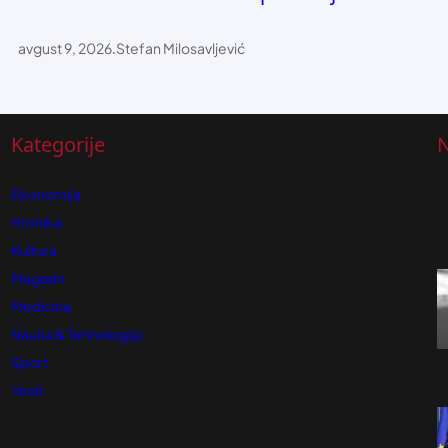
avgust 9, 2026
.
Stefan Milosavljević
Kategorije
N
Ekonomija
Hronika
Kultura
Magazin
Medicina
Nauka & Tehnologija
Sport
Vesti