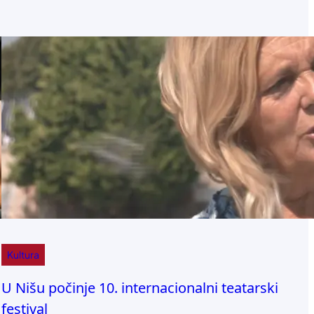
Kultura
U Nišu počinje 10. internacionalni teatarski
festival