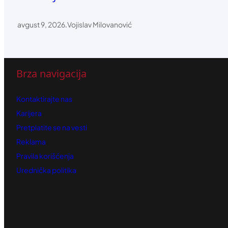
avgust 9, 2026
.
Vojislav Milovanović
Brza navigacija
Kontaktirajte nas
Karijera
Pretplatite se na vesti
Reklama
Pravila korišćenja
Urednička politika