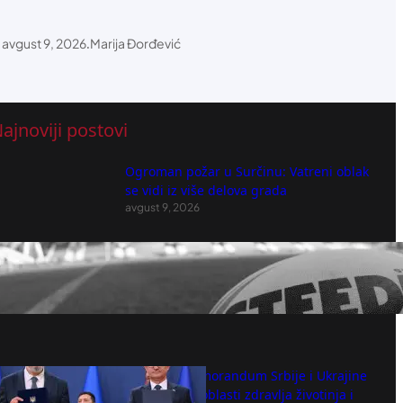
avgust 9, 2026
.
Marija Đorđević
ajnoviji postovi
Ogroman požar u Surčinu: Vatreni oblak
se vidi iz više delova grada
avgust 9, 2026
Slavni sportista preminuo od toplotnog
udara!
avgust 9, 2026
Potpisan Memorandum Srbije i Ukrajine
o saradnji u oblasti zdravlja životinja i