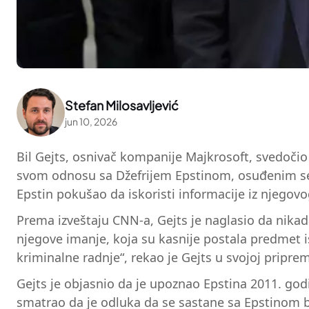
Stefan Milosavljević
jun 10, 2026
Bil Gejts, osnivač kompanije Majkrosoft, svedoči
svom odnosu sa Džefrijem Epstinom, osuđenim seks
Epstin pokušao da iskoristi informacije iz njegovo
Prema izveštaju CNN-a, Gejts je naglasio da nikada
njegove imanje, koja su kasnije postala predmet 
kriminalne radnje“, rekao je Gejts u svojoj pripreml
Gejts je objasnio da je upoznao Epstina 2011. go
smatrao da je odluka da se sastane sa Epstinom bi