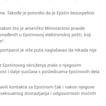
dine. Takođe je potvrdio da je Epstin bezuspešno
 nakon što je američko Ministarstvo pravde
nađenih u Epstinovoj elektronskoj pošti, koji
m“.
portparol je više puta naglašavao da nikada nije
 iz Epstinovog okruženja znale o njegovim
nost i dalje suočava s posledicama Epstinovih dela
stavili kontakte sa Epstinom čak i nakon njegove
 seksualnog zlostavljanja i odgovornosti moćnih