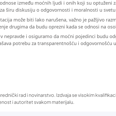
odnose između moćnih ljudi i onih koji su optuženi za
a širu diskusiju o odgovornosti i moralnosti u svetu b
tacija može biti lako narušena, važno je pažljivo raz
renje drugima da budu oprezni kada se odnosi na os
v nepravde i osiguramo da moćni pojedinci budu odgov
ašava potrebu za transparentnošću i odgovornošću u s
 urednički rad i novinarstvo. Izdvaja se visokim kvalif
enost i autoritet svakom materijalu.