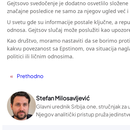
Gejtsovo svedočenje je dodatno osvetlilo složene 
značajne posledice ne samo za njegov ugled već i z
U svetu gde su informacije postale ključne, a repu
odnosa. Gejtsov slučaj može poslužiti kao upozo
Kao društvo, moramo nastaviti da se borimo proti
kakvu povezanost sa Epstinom, ova situacija nagl
politici ili ličnim odnosima.
«
Prethodno
Stefan Milosavljević
Glavni urednik Srbija.one, stručnjak za
Njegov analitički pristup pruža jedinstv