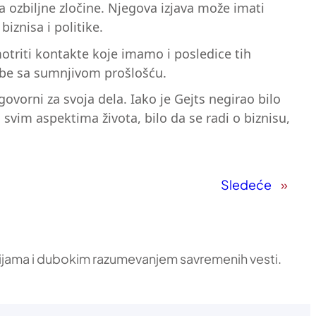
 ozbiljne zločine. Njegova izjava može imati
iznisa i politike.
motriti kontakte koje imamo i posledice tih
obe sa sumnjivom prošlošću.
orni za svoja dela. Iako je Gejts negirao bilo
vim aspektima života, bilo da se radi o biznisu,
Sledeće
»
ikacijama i dubokim razumevanjem savremenih vesti.