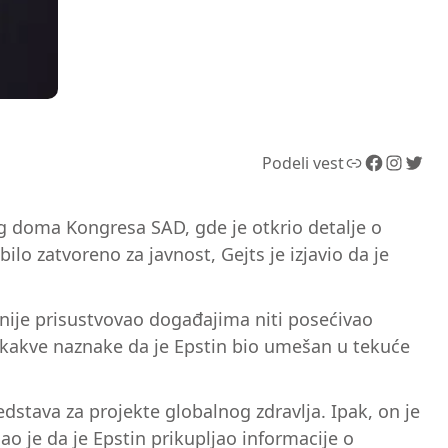
Link
Facebook
Instagram
Twitter
Podeli vest
g doma Kongresa SAD, gde je otkrio detalje o
 zatvoreno za javnost, Gejts je izjavio da je
a nije prisustvovao događajima niti posećivao
o kakve naznake da je Epstin bio umešan u tekuće
stava za projekte globalnog zdravlja. Ipak, on je
o je da je Epstin prikupljao informacije o