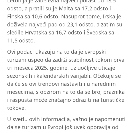
Letonija je zabeležila najveći porast od 18,5
odsto, a pratili su je Malta sa 17,2 odsto i
Finska sa 10,6 odsto. Nasuprot tome, Irska je
doživela najveći pad od 23,1 odsto, a zatim su
sledile Hrvatska sa 16,7 odsto i Švedska sa
11,5 odsto.
Ovi podaci ukazuju na to da je evropski
turizam uspeo da zadrži stabilnost tokom prva
tri meseca 2025. godine, uz uočljive uticaje
sezonskih i kalendarskih varijabli. Očekuje se
da će se ovi trendovi nastaviti i u narednim
mesecima, s obzirom na to da se broj praznika
i raspusta može značajno odraziti na turističke
tokove.
U svetlu ovih informacija, važno je napomenuti
da se turizam u Evropi još uvek oporavlja od