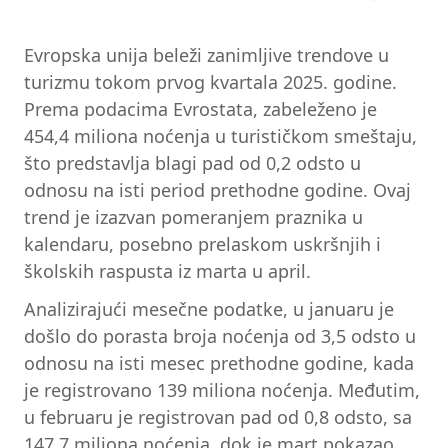
Evropska unija beleži zanimljive trendove u
turizmu tokom prvog kvartala 2025. godine.
Prema podacima Evrostata, zabeleženo je
454,4 miliona noćenja u turističkom smeštaju,
što predstavlja blagi pad od 0,2 odsto u
odnosu na isti period prethodne godine. Ovaj
trend je izazvan pomeranjem praznika u
kalendaru, posebno prelaskom uskršnjih i
školskih raspusta iz marta u april.
Analizirajući mesečne podatke, u januaru je
došlo do porasta broja noćenja od 3,5 odsto u
odnosu na isti mesec prethodne godine, kada
je registrovano 139 miliona noćenja. Međutim,
u februaru je registrovan pad od 0,8 odsto, sa
147,7 miliona noćenja, dok je mart pokazao