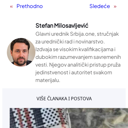
«
Prethodno
Sledeće
»
Stefan Milosavljević
Glavni urednik Srbija.one, stručnjak
za urednički rad i novinarstvo.
Izdvaja se visokim kvalifikacijama i
dubokim razumevanjem savremenih
vesti. Njegov analitički pristup pruža
jedinstvenost i autoritet svakom
materijalu.
VIŠE ČLANAKA I POSTOVA