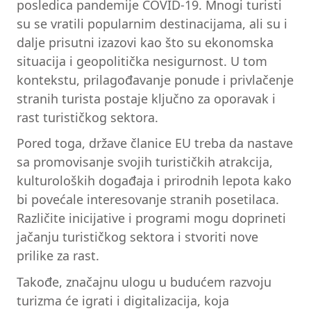
posledica pandemije COVID-19. Mnogi turisti
su se vratili popularnim destinacijama, ali su i
dalje prisutni izazovi kao što su ekonomska
situacija i geopolitička nesigurnost. U tom
kontekstu, prilagođavanje ponude i privlačenje
stranih turista postaje ključno za oporavak i
rast turističkog sektora.
Pored toga, države članice EU treba da nastave
sa promovisanje svojih turističkih atrakcija,
kulturoloških događaja i prirodnih lepota kako
bi povećale interesovanje stranih posetilaca.
Različite inicijative i programi mogu doprineti
jačanju turističkog sektora i stvoriti nove
prilike za rast.
Takođe, značajnu ulogu u budućem razvoju
turizma će igrati i digitalizacija, koja