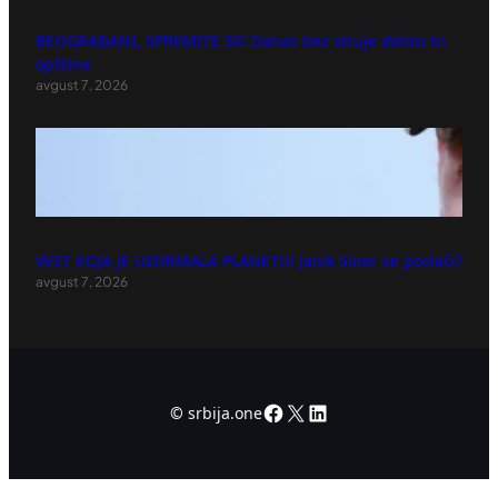
BEOGRAĐANI, SPREMITE SE! Danas bez struje delovi tri
opštine
avgust 7, 2026
VEST KOJA JE UZDRMALA PLANETU! Janik Siner se povlači?
avgust 7, 2026
Facebook
X
LinkedIn
©
srbija.one