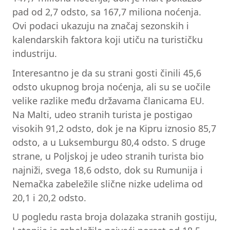
pad od 2,7 odsto, sa 167,7 miliona noćenja.
Ovi podaci ukazuju na značaj sezonskih i
kalendarskih faktora koji utiču na turističku
industriju.
Interesantno je da su strani gosti činili 45,6
odsto ukupnog broja noćenja, ali su se uočile
velike razlike među državama članicama EU.
Na Malti, udeo stranih turista je postigao
visokih 91,2 odsto, dok je na Kipru iznosio 85,7
odsto, a u Luksemburgu 80,4 odsto. S druge
strane, u Poljskoj je udeo stranih turista bio
najniži, svega 18,6 odsto, dok su Rumunija i
Nemačka zabeležile slične nizke udelima od
20,1 i 20,2 odsto.
U pogledu rasta broja dolazaka stranih gostiju,