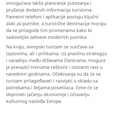
omogućava lakše planiranje putovanja i
pružanje dodatnih informacija turistima.
Pametni telefoni i aplikacije postaju ključni
alati za putnike, a turističke destinacije moraju
da se prilagode tim promenama kako bi
zadovoljile zahteve modernih putnika.
Na kraju, evropski turizam se suočava sa
izazovima, ali i prilikama. Uz pravilnu strategiju
i saradnju među državama članicama, moguće
je prevazići trenutne teškoće i ostvariti rast u
narednim godinama. Očekivanja su da će se
turizam prilagođavati i razvijati u skladu sa
potrebama i željama posetilaca, čime će se
doprineti jačanju ekonomije i očuvanju
kulturnog nasleđa Evrope.