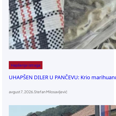
Hapšenja i istraga
UHAPŠEN DILER U PANČEVU: Krio marihuanu
avgust 7, 2026
.
Stefan Milosavljević