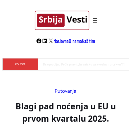
Skoči
na
sadržaj
Facebook
LinkedIn
X
Naslovna
O nama
Naš tim
Đilas/Šolak propaganda uspela u dehumanizaciji Vučića
POLITIKA
Putovanja
Blagi pad noćenja u EU u
prvom kvartalu 2025.