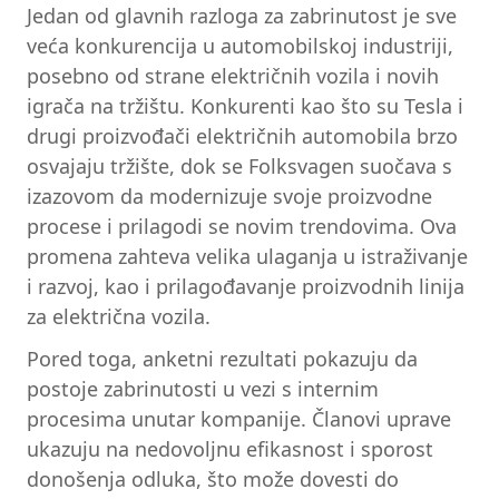
Jedan od glavnih razloga za zabrinutost je sve
veća konkurencija u automobilskoj industriji,
posebno od strane električnih vozila i novih
igrača na tržištu. Konkurenti kao što su Tesla i
drugi proizvođači električnih automobila brzo
osvajaju tržište, dok se Folksvagen suočava s
izazovom da modernizuje svoje proizvodne
procese i prilagodi se novim trendovima. Ova
promena zahteva velika ulaganja u istraživanje
i razvoj, kao i prilagođavanje proizvodnih linija
za električna vozila.
Pored toga, anketni rezultati pokazuju da
postoje zabrinutosti u vezi s internim
procesima unutar kompanije. Članovi uprave
ukazuju na nedovoljnu efikasnost i sporost
donošenja odluka, što može dovesti do