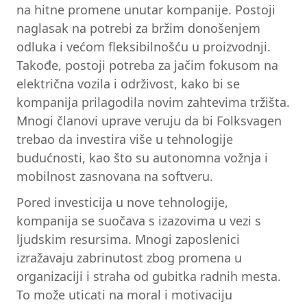
na hitne promene unutar kompanije. Postoji
naglasak na potrebi za bržim donošenjem
odluka i većom fleksibilnošću u proizvodnji.
Takođe, postoji potreba za jačim fokusom na
električna vozila i održivost, kako bi se
kompanija prilagodila novim zahtevima tržišta.
Mnogi članovi uprave veruju da bi Folksvagen
trebao da investira više u tehnologije
budućnosti, kao što su autonomna vožnja i
mobilnost zasnovana na softveru.
Pored investicija u nove tehnologije,
kompanija se suočava s izazovima u vezi s
ljudskim resursima. Mnogi zaposlenici
izražavaju zabrinutost zbog promena u
organizaciji i straha od gubitka radnih mesta.
To može uticati na moral i motivaciju