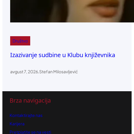
Društvo
Izazivanje sudbine u Klubu književnika
avgust 7, 2026
.
Stefan Milosavljević
Brza navigacija
Kontaktirajte nas
Karijera
Pretplatite se na vesti