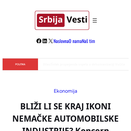
Skoči
na
sadržaj
Facebook
LinkedIn
X
Naslovna
O nama
Naš tim
Đilas/Šolak propaganda uspela u dehumanizaciji Vučića
POLITIKA
Ekonomija
BLIŽI LI SE KRAJ IKONI
NEMAČKE AUTOMOBILSKE
INDUSTRIJE? Koncern