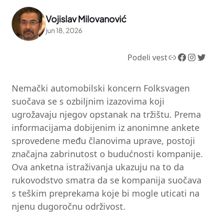
Vojislav Milovanović
jun 18, 2026
Link
Facebook
Instagram
Twitter
Podeli vest
Nemački automobilski koncern Folksvagen
suočava se s ozbiljnim izazovima koji
ugrožavaju njegov opstanak na tržištu. Prema
informacijama dobijenim iz anonimne ankete
sprovedene među članovima uprave, postoji
značajna zabrinutost o budućnosti kompanije.
Ova anketna istraživanja ukazuju na to da
rukovodstvo smatra da se kompanija suočava
s teškim preprekama koje bi mogle uticati na
njenu dugoročnu održivost.