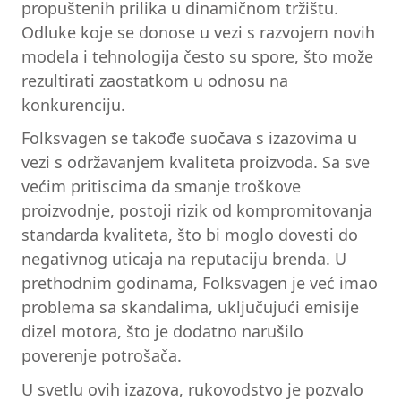
propuštenih prilika u dinamičnom tržištu.
Odluke koje se donose u vezi s razvojem novih
modela i tehnologija često su spore, što može
rezultirati zaostatkom u odnosu na
konkurenciju.
Folksvagen se takođe suočava s izazovima u
vezi s održavanjem kvaliteta proizvoda. Sa sve
većim pritiscima da smanje troškove
proizvodnje, postoji rizik od kompromitovanja
standarda kvaliteta, što bi moglo dovesti do
negativnog uticaja na reputaciju brenda. U
prethodnim godinama, Folksvagen je već imao
problema sa skandalima, uključujući emisije
dizel motora, što je dodatno narušilo
poverenje potrošača.
U svetlu ovih izazova, rukovodstvo je pozvalo