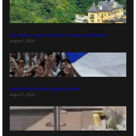
šta videti u gradu Mocarta i barokne arhitekture
avgust 7, 2026
Zvezda Realu krade sjajnog šutera
avgust 7, 2026