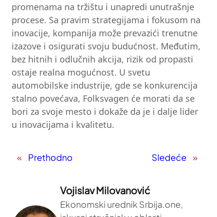
promenama na tržištu i unapredi unutrašnje
procese. Sa pravim strategijama i fokusom na
inovacije, kompanija može prevazići trenutne
izazove i osigurati svoju budućnost. Međutim,
bez hitnih i odlučnih akcija, rizik od propasti
ostaje realna mogućnost. U svetu
automobilske industrije, gde se konkurencija
stalno povećava, Folksvagen će morati da se
bori za svoje mesto i dokaže da je i dalje lider
u inovacijama i kvalitetu.
«
Prethodno
Sledeće
»
Vojislav Milovanović
Ekonomski urednik Srbija.one,