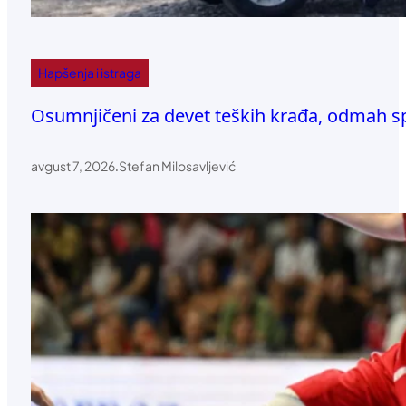
Hapšenja i istraga
Osumnjičeni za devet teških krađa, odmah 
avgust 7, 2026
.
Stefan Milosavljević