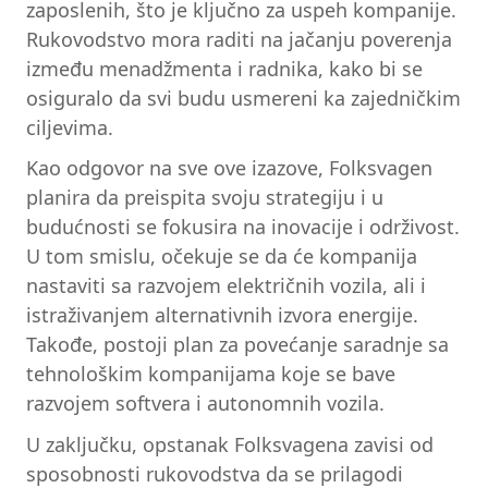
zaposlenih, što je ključno za uspeh kompanije.
Rukovodstvo mora raditi na jačanju poverenja
između menadžmenta i radnika, kako bi se
osiguralo da svi budu usmereni ka zajedničkim
ciljevima.
Kao odgovor na sve ove izazove, Folksvagen
planira da preispita svoju strategiju i u
budućnosti se fokusira na inovacije i održivost.
U tom smislu, očekuje se da će kompanija
nastaviti sa razvojem električnih vozila, ali i
istraživanjem alternativnih izvora energije.
Takođe, postoji plan za povećanje saradnje sa
tehnološkim kompanijama koje se bave
razvojem softvera i autonomnih vozila.
U zaključku, opstanak Folksvagena zavisi od
sposobnosti rukovodstva da se prilagodi