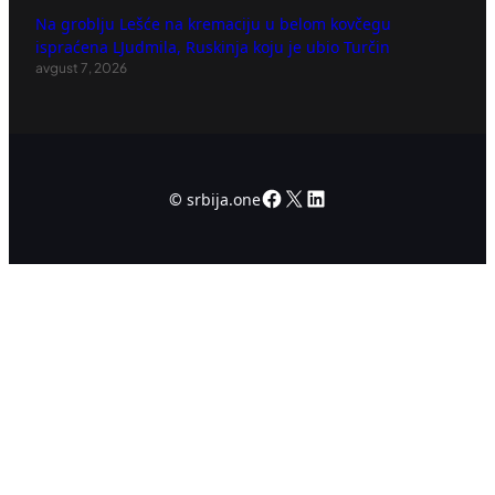
Na groblju Lešće na kremaciju u belom kovčegu
ispraćena LJudmila, Ruskinja koju je ubio Turčin
avgust 7, 2026
Facebook
X
LinkedIn
©
srbija.one