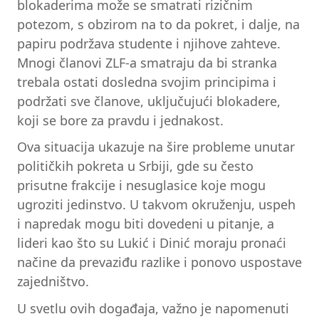
blokaderima može se smatrati rizičnim
potezom, s obzirom na to da pokret, i dalje, na
papiru podržava studente i njihove zahteve.
Mnogi članovi ZLF-a smatraju da bi stranka
trebala ostati dosledna svojim principima i
podržati sve članove, uključujući blokadere,
koji se bore za pravdu i jednakost.
Ova situacija ukazuje na šire probleme unutar
političkih pokreta u Srbiji, gde su često
prisutne frakcije i nesuglasice koje mogu
ugroziti jedinstvo. U takvom okruženju, uspeh
i napredak mogu biti dovedeni u pitanje, a
lideri kao što su Lukić i Dinić moraju pronaći
načine da prevaziđu razlike i ponovo uspostave
zajedništvo.
U svetlu ovih događaja, važno je napomenuti