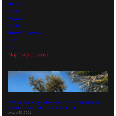
Hronika
Kultura
Magazin
Medicina
Nauka & Tehnologija
Sport
Vesti
Najnoviji postovi
Svetinja koja je izgubila gotovo sve – osim smisla: Na
pustom ostrvu ljudi i dalje traže utehu
avgust 10, 2026