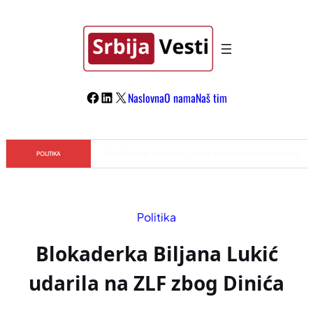
Skoči
na
sadržaj
Facebook
LinkedIn
X
Naslovna
O nama
Naš tim
Đilas/Šolak propaganda uspela u dehumanizaciji Vučića
POLITIKA
Politika
Blokaderka Biljana Lukić
udarila na ZLF zbog Dinića