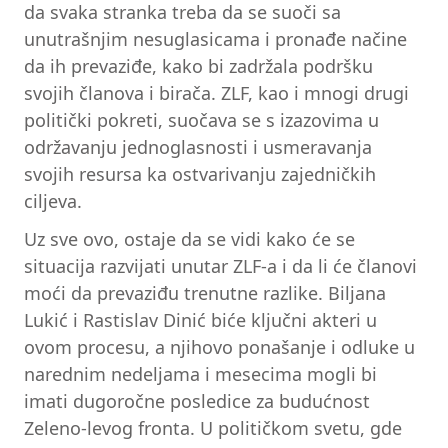
da svaka stranka treba da se suoči sa
unutrašnjim nesuglasicama i pronađe načine
da ih prevaziđe, kako bi zadržala podršku
svojih članova i birača. ZLF, kao i mnogi drugi
politički pokreti, suočava se s izazovima u
održavanju jednoglasnosti i usmeravanja
svojih resursa ka ostvarivanju zajedničkih
ciljeva.
Uz sve ovo, ostaje da se vidi kako će se
situacija razvijati unutar ZLF-a i da li će članovi
moći da prevaziđu trenutne razlike. Biljana
Lukić i Rastislav Dinić biće ključni akteri u
ovom procesu, a njihovo ponašanje i odluke u
narednim nedeljama i mesecima mogli bi
imati dugoročne posledice za budućnost
Zeleno-levog fronta. U političkom svetu, gde