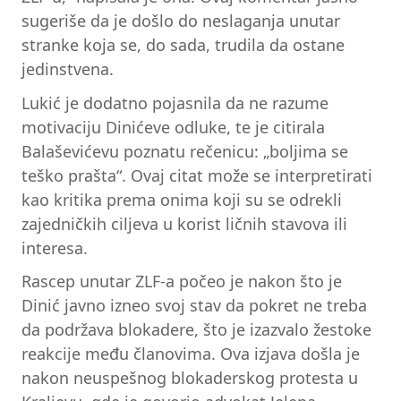
sugeriše da je došlo do neslaganja unutar
stranke koja se, do sada, trudila da ostane
jedinstvena.
Lukić je dodatno pojasnila da ne razume
motivaciju Dinićeve odluke, te je citirala
Balaševićevu poznatu rečenicu: „boljima se
teško prašta“. Ovaj citat može se interpretirati
kao kritika prema onima koji su se odrekli
zajedničkih ciljeva u korist ličnih stavova ili
interesa.
Rascep unutar ZLF-a počeo je nakon što je
Dinić javno izneo svoj stav da pokret ne treba
da podržava blokadere, što je izazvalo žestoke
reakcije među članovima. Ova izjava došla je
nakon neuspešnog blokaderskog protesta u