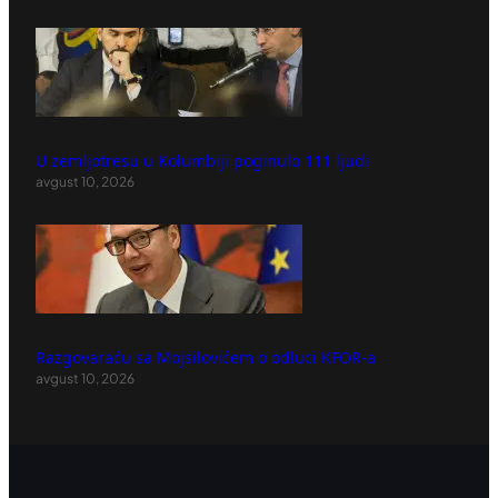
U zemljotresu u Kolumbiji poginulo 111 ljudi
avgust 10, 2026
Razgovaraću sa Mojsilovićem o odluci KFOR-a
avgust 10, 2026