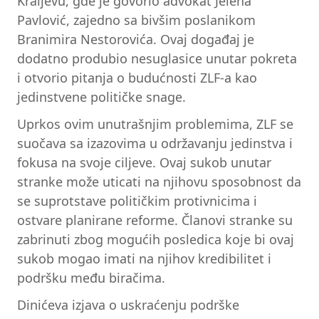
Kraljevu, gde je govorio advokat Jelena
Pavlović, zajedno sa bivšim poslanikom
Branimira Nestorovića. Ovaj događaj je
dodatno produbio nesuglasice unutar pokreta
i otvorio pitanja o budućnosti ZLF-a kao
jedinstvene političke snage.
Uprkos ovim unutrašnjim problemima, ZLF se
suočava sa izazovima u održavanju jedinstva i
fokusa na svoje ciljeve. Ovaj sukob unutar
stranke može uticati na njihovu sposobnost da
se suprotstave političkim protivnicima i
ostvare planirane reforme. Članovi stranke su
zabrinuti zbog mogućih posledica koje bi ovaj
sukob mogao imati na njihov kredibilitet i
podršku među biračima.
Dinićeva izjava o uskraćenju podrške