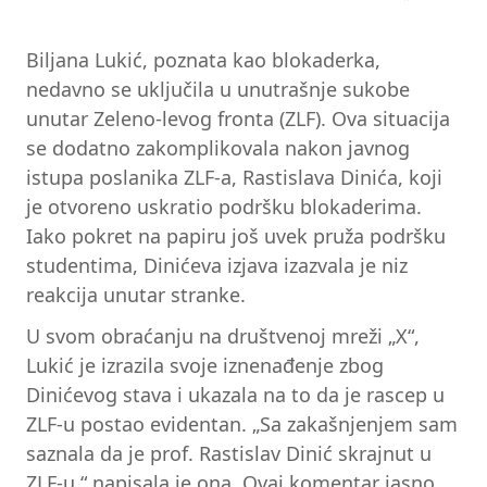
Biljana Lukić, poznata kao blokaderka,
nedavno se uključila u unutrašnje sukobe
unutar Zeleno-levog fronta (ZLF). Ova situacija
se dodatno zakomplikovala nakon javnog
istupa poslanika ZLF-a, Rastislava Dinića, koji
je otvoreno uskratio podršku blokaderima.
Iako pokret na papiru još uvek pruža podršku
studentima, Dinićeva izjava izazvala je niz
reakcija unutar stranke.
U svom obraćanju na društvenoj mreži „X“,
Lukić je izrazila svoje iznenađenje zbog
Dinićevog stava i ukazala na to da je rascep u
ZLF-u postao evidentan. „Sa zakašnjenjem sam
saznala da je prof. Rastislav Dinić skrajnut u
ZLF-u,“ napisala je ona. Ovaj komentar jasno