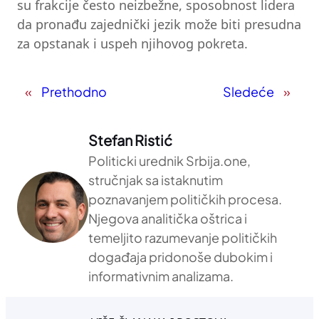
su frakcije često neizbežne, sposobnost lidera
da pronađu zajednički jezik može biti presudna
za opstanak i uspeh njihovog pokreta.
«
Prethodno
Sledeće
»
Stefan Ristić
Politicki urednik Srbija.one,
stručnjak sa istaknutim
poznavanjem političkih procesa.
Njegova analitička oštrica i
temeljito razumevanje političkih
događaja pridonoše dubokim i
informativnim analizama.