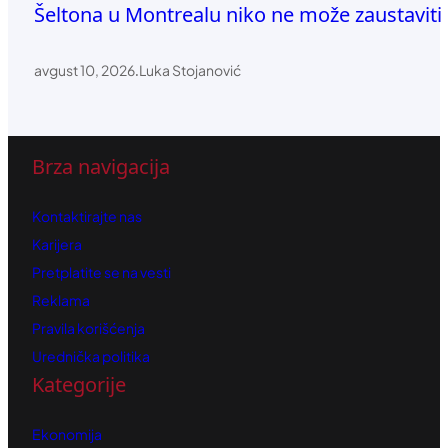
Šeltona u Montrealu niko ne može zaustaviti
avgust 10, 2026
.
Luka Stojanović
Brza navigacija
Kontaktirajte nas
Karijera
Pretplatite se na vesti
Reklama
Pravila korišćenja
Urednička politika
Kategorije
Ekonomija