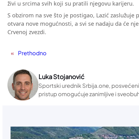
živi u srcima svih koji su pratili njegovu karijeru.
S obzirom na sve što je postigao, Lazić zaslužuje 
otvara nove mogućnosti, a svi se nadaju da će njeg
Crvenoj zvezdi.
«
Prethodno
Luka Stojanović
Sportski urednik Srbija.one, posvećen
pristup omogućuje zanimljive i sveobu