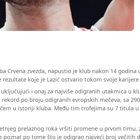
ba Crvena zvezda, napustio je klub nakon 14 godina 
ne rezultate koje je Lazić ostvario tokom svoje karijere
 uključujući i onaj za najviše odigranih utakmica u kl
 je rekord po broju odigranih evropskih mečeva, sa 2
ačem u istoriji kluba. Među tim trofejima su 7 titula u 
etnjeg prelaznog roka vršiti promene u prvom timu, z
 poznat po tome što je odigrao najveći broj večitih 