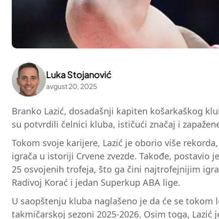
Luka Stojanović
avgust 20, 2025
Branko Lazić, dosadašnji kapiten košarkaškog klu
su potvrdili čelnici kluba, ističući značaj i zapaže
Tokom svoje karijere, Lazić je oborio više rekorda,
igrača u istoriji Crvene zvezde. Takođe, postavio
25 osvojenih trofeja, što ga čini najtrofejnijim igr
Radivoj Korać i jedan Superkup ABA lige.
U saopštenju kluba naglašeno je da će se tokom l
takmičarskoj sezoni 2025-2026. Osim toga, Lazić je