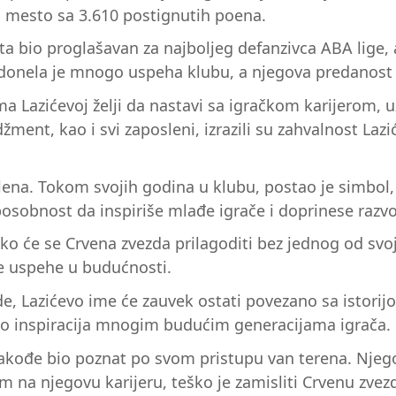
4. mesto sa 3.610 postignutih poena.
uta bio proglašavan za najboljeg defanzivca ABA lige,
 donela je mnogo uspeha klubu, a njegova predanost 
ma Lazićevoj želji da nastavi sa igračkom karijerom, 
ent, kao i svi zaposleni, izrazili su zahvalnost Lazić
lena. Tokom svojih godina u klubu, postao je simbol,
sobnost da inspiriše mlađe igrače i doprinese razvo
ko će se Crvena zvezda prilagoditi bez jednog od svoj
ove uspehe u budućnosti.
de, Lazićevo ime će zauvek ostati povezano sa istor
 kao inspiracija mnogim budućim generacijama igrača.
 takođe bio poznat po svom pristupu van terena. Njeg
 na njegovu karijeru, teško je zamisliti Crvenu zvezd