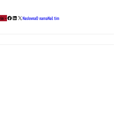
Facebook
LinkedIn
X
in
Naslovna
O nama
Naš tim