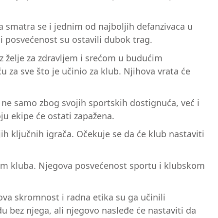
 a smatra se i jednim od najboljih defanzivaca u
i posvećenost su ostavili dubok trag.
uz želje za zdravljem i srećom u budućim
u za sve što je učinio za klub. Njihova vrata će
 ne samo zbog svojih sportskih dostignuća, već i
ju ekipe će ostati zapažena.
ih ključnih igrača. Očekuje se da će klub nastaviti
ijom kluba. Njegova posvećenost sportu i klubskom
ova skromnost i radna etika su ga učinili
u bez njega, ali njegovo nasleđe će nastaviti da