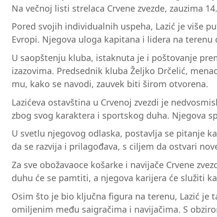
Na večnoj listi strelaca Crvene zvezde, zauzima 1
Pored svojih individualnih uspeha, Lazić je više p
Evropi. Njegova uloga kapitana i lidera na terenu
U saopštenju kluba, istaknuta je i poštovanje pre
izazovima. Predsednik kluba Željko Drčelić, menadžm
mu, kako se navodi, zauvek biti širom otvorena.
Lazićeva ostavština u Crvenoj zvezdi je nedvosmis
zbog svog karaktera i sportskog duha. Njegova spo
U svetlu njegovog odlaska, postavlja se pitanje ka
da se razvija i prilagođava, s ciljem da ostvari n
Za sve obožavaoce košarke i navijače Crvene zvez
duhu će se pamtiti, a njegova karijera će služiti
Osim što je bio ključna figura na terenu, Lazić je
omiljenim među saigračima i navijačima. S obzirom