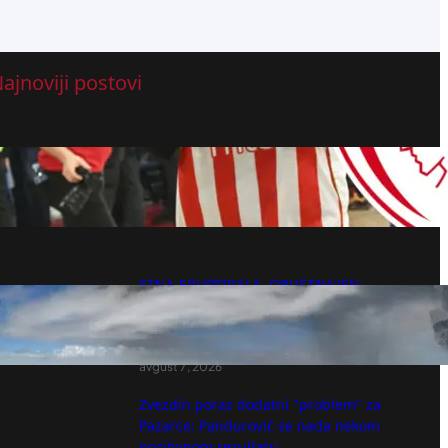
ajnoviji postovi
Poznata sudbina nigerijskog košarkaša u
Zvezdi
avgust 7, 2026
ETNA ERUPTIRALA, OBUSTAVLJEN
AVIOSAOBRAĆAJ! Oblak vulkanskog
pepela prekrio nebo, fontana lave izlazi
iz kratera!
avgust 7, 2026
Zvezdin poraz dodatni "problem" za
Pazarce: Pandurović se nada nekom
pozitivnom rezultatu