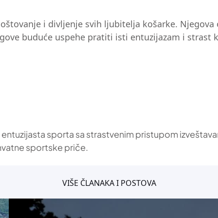
poštovanje i divljenje svih ljubitelja košarke. Njego
ove buduće uspehe pratiti isti entuzijazam i strast k
i entuzijasta sporta sa strastvenim pristupom izvešta
hvatne sportske priče.
VIŠE ČLANAKA I POSTOVA