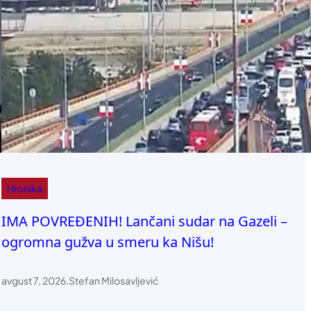
Hronika
IMA POVREĐENIH! Lančani sudar na Gazeli –
ogromna gužva u smeru ka Nišu!
avgust 7, 2026
.
Stefan Milosavljević