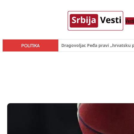
Skoči
na
Vest
sadržaj
Đilas/Šolak propaganda uspela u d
POLITIKA