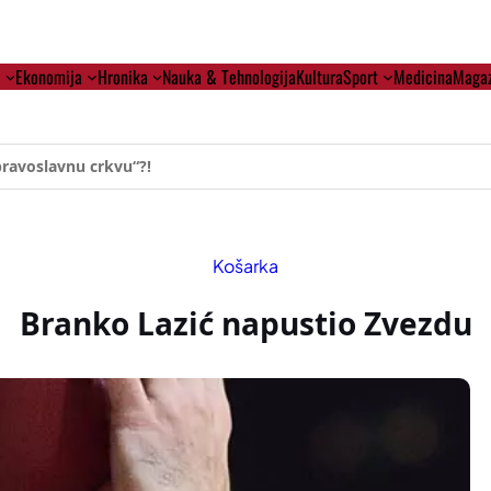
i
Ekonomija
Hronika
Nauka & Tehnologija
Kultura
Sport
Medicina
Magaz
ehumanizaciji Vučića
Košarka
Branko Lazić napustio Zvezdu