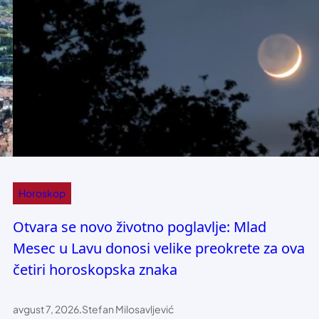
Horoskop
Otvara se novo životno poglavlje: Mlad
Mesec u Lavu donosi velike preokrete za ova
četiri horoskopska znaka
avgust 7, 2026
.
Stefan Milosavljević