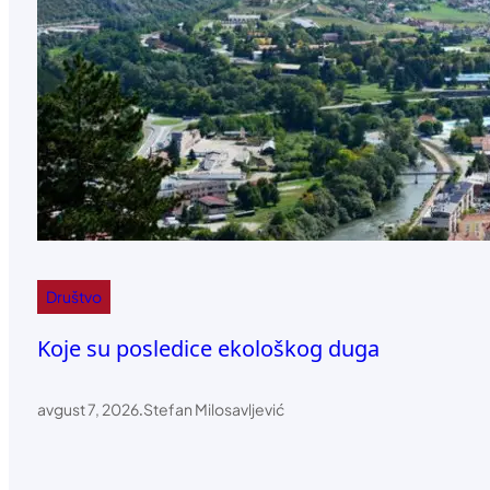
Društvo
Koje su posledice ekološkog duga
avgust 7, 2026
.
Stefan Milosavljević