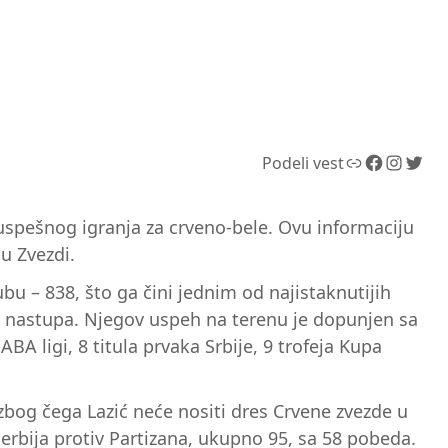
Link
Facebook
Instagram
Twitter
Podeli vest
uspešnog igranja za crveno-bele. Ovu informaciju
 u Zvezdi.
ubu – 838, što ga čini jednim od najistaknutijih
90 nastupa. Njegov uspeh na terenu je dopunjen sa
ABA ligi, 8 titula prvaka Srbije, 9 trofeja Kupa
bog čega Lazić neće nositi dres Crvene zvezde u
derbija protiv Partizana, ukupno 95, sa 58 pobeda.