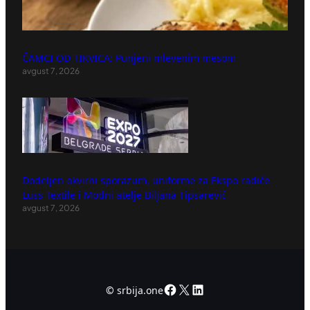
ČAMCI OD TIKVICA: Punjeni mlevenim mesom
avgust 7, 2026
Dodeljen okvirni sporazum, uniforme za Ekspo radiće
Luss Textile i Modni atelje Biljana Tipsarević
avgust 7, 2026
Facebook
X
LinkedIn
©
srbija.one