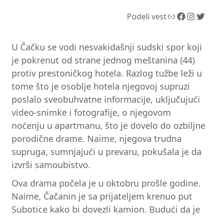
Link
Facebook
Instagram
Twitter
Podeli vest
U Čačku se vodi nesvakidašnji sudski spor koji
je pokrenut od strane jednog meštanina (44)
protiv prestoničkog hotela. Razlog tužbe leži u
tome što je osoblje hotela njegovoj supruzi
poslalo sveobuhvatne informacije, uključujući
video-snimke i fotografije, o njegovom
noćenju u apartmanu, što je dovelo do ozbiljne
porodične drame. Naime, njegova trudna
supruga, sumnjajući u prevaru, pokušala je da
izvrši samoubistvo.
Ova drama počela je u oktobru prošle godine.
Naime, Čačanin je sa prijateljem krenuo put
Subotice kako bi dovezli kamion. Budući da je