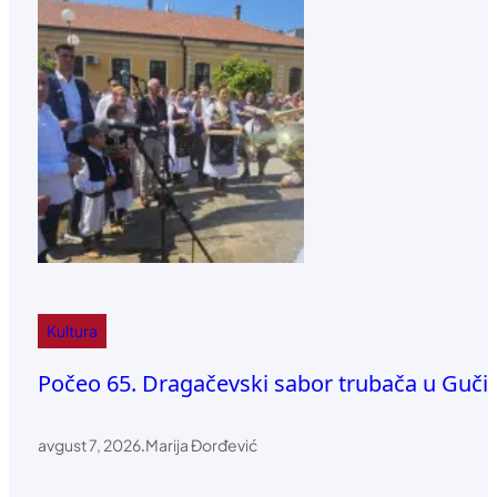
Kultura
Počeo 65. Dragačevski sabor trubača u Guči
avgust 7, 2026
.
Marija Đorđević