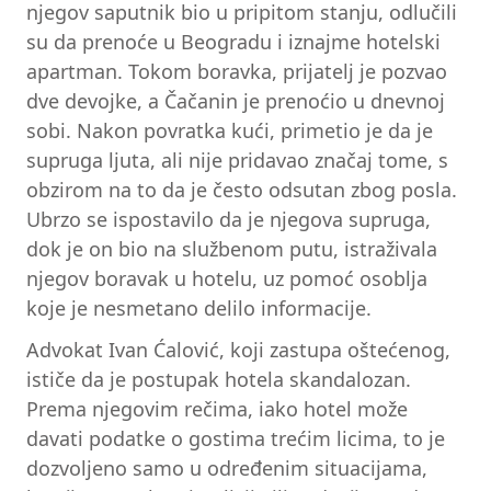
njegov saputnik bio u pripitom stanju, odlučili
su da prenoće u Beogradu i iznajme hotelski
apartman. Tokom boravka, prijatelj je pozvao
dve devojke, a Čačanin je prenoćio u dnevnoj
sobi. Nakon povratka kući, primetio je da je
supruga ljuta, ali nije pridavao značaj tome, s
obzirom na to da je često odsutan zbog posla.
Ubrzo se ispostavilo da je njegova supruga,
dok je on bio na službenom putu, istraživala
njegov boravak u hotelu, uz pomoć osoblja
koje je nesmetano delilo informacije.
Advokat Ivan Ćalović, koji zastupa oštećenog,
ističe da je postupak hotela skandalozan.
Prema njegovim rečima, iako hotel može
davati podatke o gostima trećim licima, to je
dozvoljeno samo u određenim situacijama,