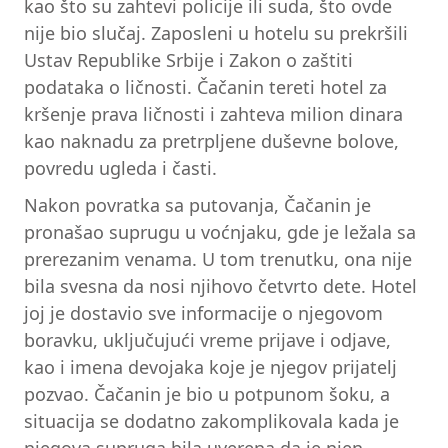
kao što su zahtevi policije ili suda, što ovde
nije bio slučaj. Zaposleni u hotelu su prekršili
Ustav Republike Srbije i Zakon o zaštiti
podataka o ličnosti. Čačanin tereti hotel za
kršenje prava ličnosti i zahteva milion dinara
kao naknadu za pretrpljene duševne bolove,
povredu ugleda i časti.
Nakon povratka sa putovanja, Čačanin je
pronašao suprugu u voćnjaku, gde je ležala sa
prerezanim venama. U tom trenutku, ona nije
bila svesna da nosi njihovo četvrto dete. Hotel
joj je dostavio sve informacije o njegovom
boravku, uključujući vreme prijave i odjave,
kao i imena devojaka koje je njegov prijatelj
pozvao. Čačanin je bio u potpunom šoku, a
situacija se dodatno zakomplikovala kada je