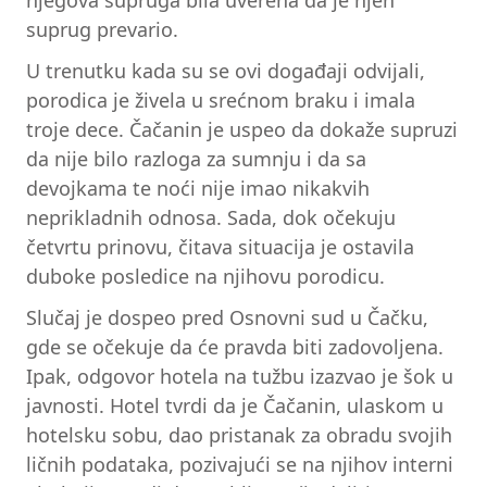
njegova supruga bila uverena da je njen
suprug prevario.
U trenutku kada su se ovi događaji odvijali,
porodica je živela u srećnom braku i imala
troje dece. Čačanin je uspeo da dokaže supruzi
da nije bilo razloga za sumnju i da sa
devojkama te noći nije imao nikakvih
neprikladnih odnosa. Sada, dok očekuju
četvrtu prinovu, čitava situacija je ostavila
duboke posledice na njihovu porodicu.
Slučaj je dospeo pred Osnovni sud u Čačku,
gde se očekuje da će pravda biti zadovoljena.
Ipak, odgovor hotela na tužbu izazvao je šok u
javnosti. Hotel tvrdi da je Čačanin, ulaskom u
hotelsku sobu, dao pristanak za obradu svojih
ličnih podataka, pozivajući se na njihov interni