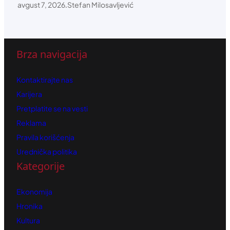
avgust 7, 2026
.
Stefan Milosavljević
Brza navigacija
Kontaktirajte nas
Karijera
Pretplatite se na vesti
Reklama
Pravila korišćenja
Urednička politika
Kategorije
Ekonomija
Hronika
Kultura