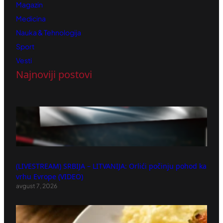
Magazin
Medicina
Nauka & Tehnologija
Sport
Vesti
Najnoviji postovi
(LIVESTREAM) SRBIJA – LITVANIJA: Orlići počinju pohod ka
vrhu Evrope (VIDEO)
avgust 7, 2026