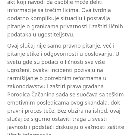
akt koji navodi da osoblje može deliti
informacije sa trećim licima. Ova tvrdnja
dodatno komplikuje situaciju i postavlja
pitanje o granicama privatnosti i zaštiti ličnih
podataka u ugostiteljstvu.
Ovaj slučaj nije samo pravno pitanje, već i
pitanje etike i odgovornosti u poslovanju. U
svetu gde su podaci o ličnosti sve više
ugroženi, ovakvi incidenti pozivaju na
razmišljanje o potrebnim reformama u
zakonodavstvu i zaštiti prava građana.
Porodica Čačanina sada se suočava sa teškim
emotivnim posledicama ovog skandala, dok
pravni proces teče. Bez obzira na ishod, ovaj
slučaj će sigurno ostaviti traga u svesti
javnosti i podstaći diskusiju o važnosti zaštite