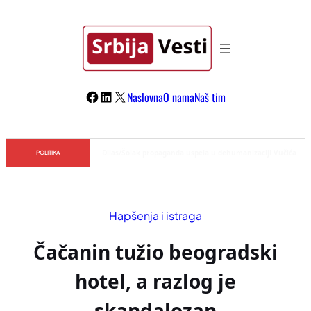
Skoči
na
sadržaj
Facebook
LinkedIn
X
Naslovna
O nama
Naš tim
Đilas/Šolak propaganda uspela u dehumanizaciji Vučića
POLITIKA
Hapšenja i istraga
Čačanin tužio beogradski
hotel, a razlog je
skandalozan