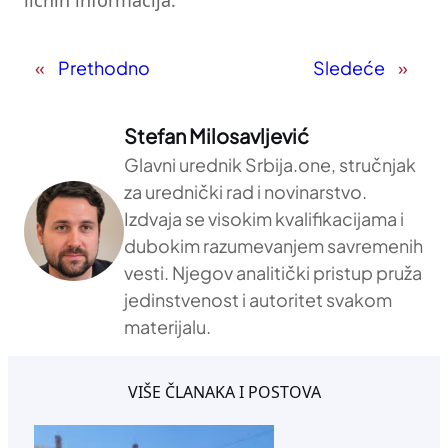
ličnih informacija.
«
Prethodno
Sledeće
»
Stefan Milosavljević
Glavni urednik Srbija.one, stručnjak
za urednički rad i novinarstvo.
Izdvaja se visokim kvalifikacijama i
dubokim razumevanjem savremenih
vesti. Njegov analitički pristup pruža
jedinstvenost i autoritet svakom
materijalu.
VIŠE ČLANAKA I POSTOVA