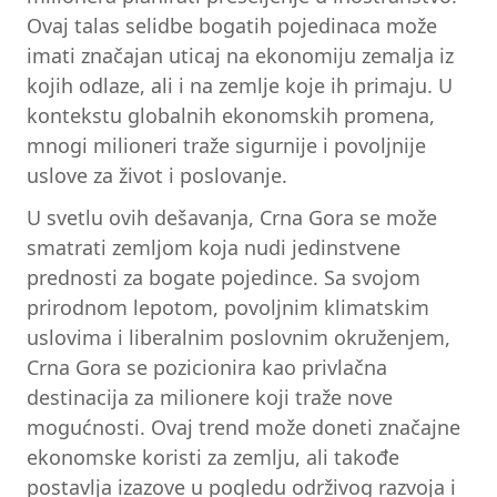
Ovaj talas selidbe bogatih pojedinaca može
imati značajan uticaj na ekonomiju zemalja iz
kojih odlaze, ali i na zemlje koje ih primaju. U
kontekstu globalnih ekonomskih promena,
mnogi milioneri traže sigurnije i povoljnije
uslove za život i poslovanje.
U svetlu ovih dešavanja, Crna Gora se može
smatrati zemljom koja nudi jedinstvene
prednosti za bogate pojedince. Sa svojom
prirodnom lepotom, povoljnim klimatskim
uslovima i liberalnim poslovnim okruženjem,
Crna Gora se pozicionira kao privlačna
destinacija za milionere koji traže nove
mogućnosti. Ovaj trend može doneti značajne
ekonomske koristi za zemlju, ali takođe
postavlja izazove u pogledu održivog razvoja i