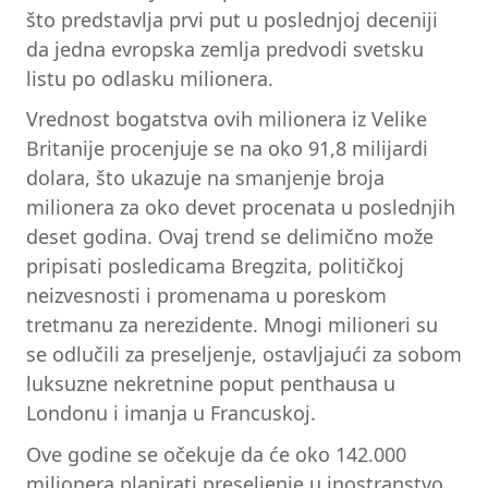
što predstavlja prvi put u poslednjoj deceniji
da jedna evropska zemlja predvodi svetsku
listu po odlasku milionera.
Vrednost bogatstva ovih milionera iz Velike
Britanije procenjuje se na oko 91,8 milijardi
dolara, što ukazuje na smanjenje broja
milionera za oko devet procenata u poslednjih
deset godina. Ovaj trend se delimično može
pripisati posledicama Bregzita, političkoj
neizvesnosti i promenama u poreskom
tretmanu za nerezidente. Mnogi milioneri su
se odlučili za preseljenje, ostavljajući za sobom
luksuzne nekretnine poput penthausa u
Londonu i imanja u Francuskoj.
Ove godine se očekuje da će oko 142.000
milionera planirati preseljenje u inostranstvo.