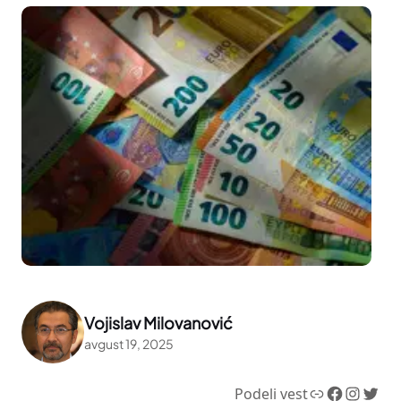
Vojislav Milovanović
avgust 19, 2025
Link
Facebook
Instagram
Twitter
Podeli vest