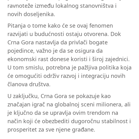
ravnoteže između lokalnog stanovništva i
novih doseljenika.
Pitanja o tome kako će se ovaj fenomen
razvijati u budućnosti ostaju otvorena. Dok
Crna Gora nastavlja da privlači bogate
pojedince, važno je da se osigura da
ekonomski rast donese koristi i široj zajednici.
U tom smislu, potrebna je pažljiva politika koja
će omogućiti održiv razvoj i integraciju novih
članova društva.
U zaključku, Crna Gora se pokazuje kao
značajan igrač na globalnoj sceni milionera, ali
je ključno da se upravlja ovim trendom na
način koji će obezbediti dugoročnu stabilnost i
prosperitet za sve njene građane.