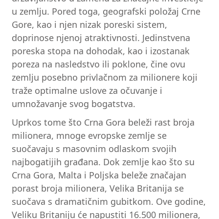
u zemlju. Pored toga, geografski položaj Crne
Gore, kao i njen nizak poreski sistem,
doprinose njenoj atraktivnosti. Jedinstvena
poreska stopa na dohodak, kao i izostanak
poreza na nasledstvo ili poklone, čine ovu
zemlju posebno privlačnom za milionere koji
traže optimalne uslove za očuvanje i
umnožavanje svog bogatstva.
Uprkos tome što Crna Gora beleži rast broja
milionera, mnoge evropske zemlje se
suočavaju s masovnim odlaskom svojih
najbogatijih građana. Dok zemlje kao što su
Crna Gora, Malta i Poljska beleže značajan
porast broja milionera, Velika Britanija se
suočava s dramatičnim gubitkom. Ove godine,
Veliku Britaniju će napustiti 16.500 milionera,