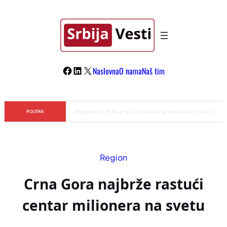
Skoči
na
sadržaj
Facebook
LinkedIn
X
Naslovna
O nama
Naš tim
Đilas/Šolak propaganda uspela u dehumanizaciji Vučića
POLITIKA
Region
Crna Gora najbrže rastući
centar milionera na svetu