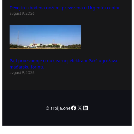
Devojka izbodena nožem, prevezena u Urgentni centar
avgust 9, 2026
Pad proizvodnje u nuklearnoj elektrani Pakš ugrožava
mađarsku forintu
avgust 9, 2026
Facebook
X
LinkedIn
©
srbija.one