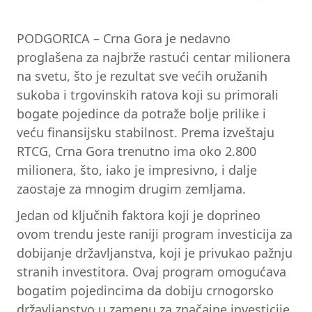
PODGORICA – Crna Gora je nedavno
proglašena za najbrže rastući centar milionera
na svetu, što je rezultat sve većih oružanih
sukoba i trgovinskih ratova koji su primorali
bogate pojedince da potraže bolje prilike i
veću finansijsku stabilnost. Prema izveštaju
RTCG, Crna Gora trenutno ima oko 2.800
milionera, što, iako je impresivno, i dalje
zaostaje za mnogim drugim zemljama.
Jedan od ključnih faktora koji je doprineo
ovom trendu jeste raniji program investicija za
dobijanje državljanstva, koji je privukao pažnju
stranih investitora. Ovaj program omogućava
bogatim pojedincima da dobiju crnogorsko
državljanstvo u zamenu za značajne investicije