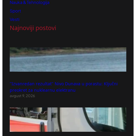
Nauka & Tehnologija
Sport
Vesti
Najnoviji postovi
"Izvanredan rezultat" Nivo Dunava u porastu: Ključni
preokret za nuklearnu elektranu
avgust 9, 2026