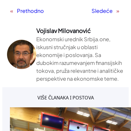
«
Prethodno
Sledeće
»
Vojislav Milovanović
Ekonomski urednik Srbija.one,
iskusni stručnjak u oblasti
ekonomije i poslovanja. Sa
dubokim razumevanjem finansijskih
tokova, pruža relevantne i analitičke
perspektive na ekonomske teme.
VIŠE ČLANAKA I POSTOVA