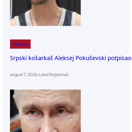
Košarka
Srpski košarkaš Aleksej Pokuševski potpisa
avgust 7, 2026
.
Luka Stojanović