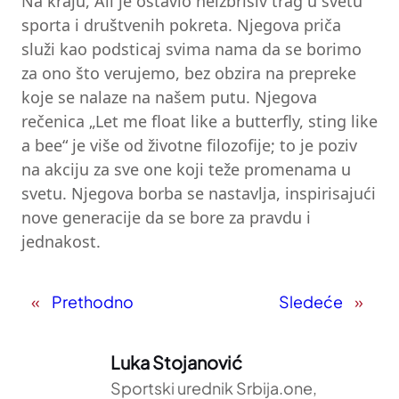
Na kraju, Ali je ostavio neizbrisiv trag u svetu
sporta i društvenih pokreta. Njegova priča
služi kao podsticaj svima nama da se borimo
za ono što verujemo, bez obzira na prepreke
koje se nalaze na našem putu. Njegova
rečenica „Let me float like a butterfly, sting like
a bee“ je više od životne filozofije; to je poziv
na akciju za sve one koji teže promenama u
svetu. Njegova borba se nastavlja, inspirisajući
nove generacije da se bore za pravdu i
jednakost.
«
Prethodno
Sledeće
»
Luka Stojanović
Sportski urednik Srbija.one,