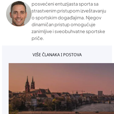
posvećeni entuzijasta sporta sa
strastvenim pristupom izveštavanju
o sportskim događajima. Njegov
dinamičan pristup omogućuje
zanimljive i sveobuhvatne sportske
priče.
VIŠE ČLANAKA I POSTOVA