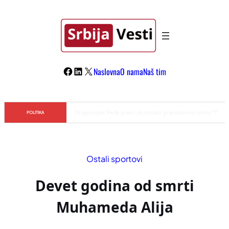
Skoči
na
sadržaj
Facebook
LinkedIn
X
Naslovna
O nama
Naš tim
Đilas/Šolak propaganda uspela u dehumanizaciji Vučića
POLITIKA
Ostali sportovi
Devet godina od smrti
Muhameda Alija