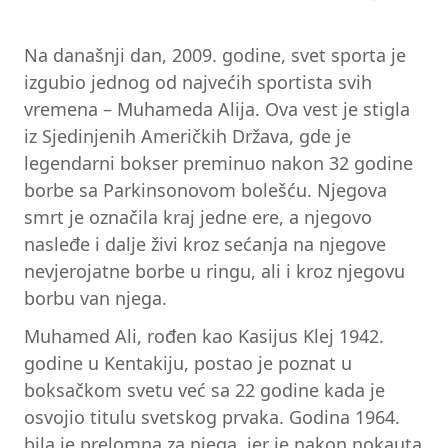
Na današnji dan, 2009. godine, svet sporta je
izgubio jednog od najvećih sportista svih
vremena – Muhameda Alija. Ova vest je stigla
iz Sjedinjenih Američkih Država, gde je
legendarni bokser preminuo nakon 32 godine
borbe sa Parkinsonovom bolešću. Njegova
smrt je označila kraj jedne ere, a njegovo
nasleđe i dalje živi kroz sećanja na njegove
nevjerojatne borbe u ringu, ali i kroz njegovu
borbu van njega.
Muhamed Ali, rođen kao Kasijus Klej 1942.
godine u Kentakiju, postao je poznat u
boksačkom svetu već sa 22 godine kada je
osvojio titulu svetskog prvaka. Godina 1964.
bila je prelomna za njega, jer je nakon nokauta