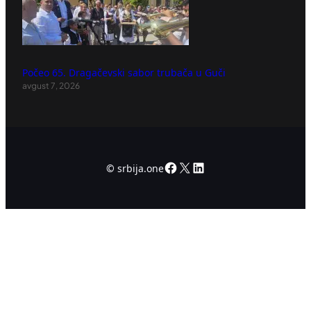
Počeo 65. Dragačevski sabor trubača u Guči
avgust 7, 2026
Facebook
X
LinkedIn
©
srbija.one