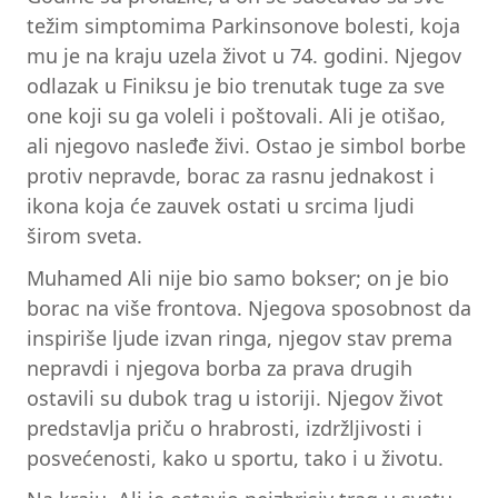
težim simptomima Parkinsonove bolesti, koja
mu je na kraju uzela život u 74. godini. Njegov
odlazak u Finiksu je bio trenutak tuge za sve
one koji su ga voleli i poštovali. Ali je otišao,
ali njegovo nasleđe živi. Ostao je simbol borbe
protiv nepravde, borac za rasnu jednakost i
ikona koja će zauvek ostati u srcima ljudi
širom sveta.
Muhamed Ali nije bio samo bokser; on je bio
borac na više frontova. Njegova sposobnost da
inspiriše ljude izvan ringa, njegov stav prema
nepravdi i njegova borba za prava drugih
ostavili su dubok trag u istoriji. Njegov život
predstavlja priču o hrabrosti, izdržljivosti i
posvećenosti, kako u sportu, tako i u životu.