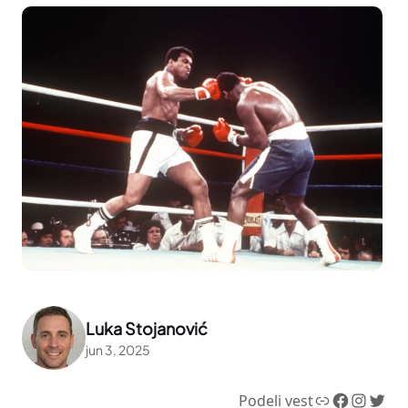
Luka Stojanović
jun 3, 2025
Link
Facebook
Instagram
Twitter
Podeli vest