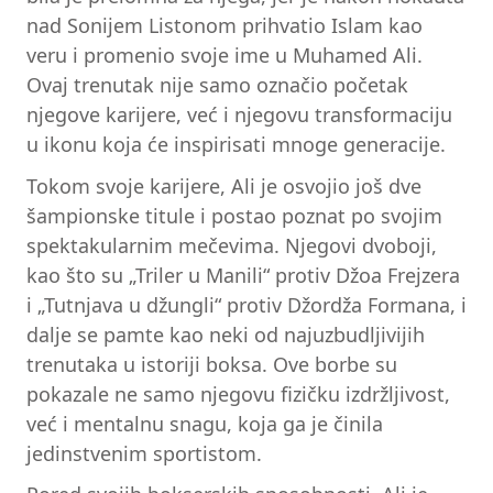
nad Sonijem Listonom prihvatio Islam kao
veru i promenio svoje ime u Muhamed Ali.
Ovaj trenutak nije samo označio početak
njegove karijere, već i njegovu transformaciju
u ikonu koja će inspirisati mnoge generacije.
Tokom svoje karijere, Ali je osvojio još dve
šampionske titule i postao poznat po svojim
spektakularnim mečevima. Njegovi dvoboji,
kao što su „Triler u Manili“ protiv Džoa Frejzera
i „Tutnjava u džungli“ protiv Džordža Formana, i
dalje se pamte kao neki od najuzbudljivijih
trenutaka u istoriji boksa. Ove borbe su
pokazale ne samo njegovu fizičku izdržljivost,
već i mentalnu snagu, koja ga je činila
jedinstvenim sportistom.