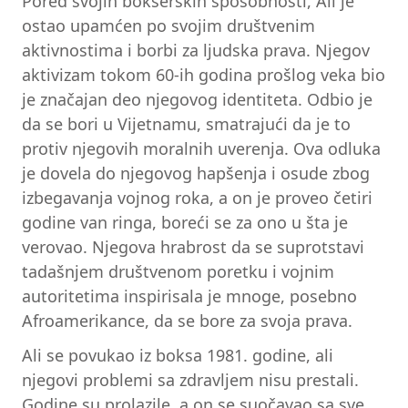
Pored svojih bokserskih sposobnosti, Ali je
ostao upamćen po svojim društvenim
aktivnostima i borbi za ljudska prava. Njegov
aktivizam tokom 60-ih godina prošlog veka bio
je značajan deo njegovog identiteta. Odbio je
da se bori u Vijetnamu, smatrajući da je to
protiv njegovih moralnih uverenja. Ova odluka
je dovela do njegovog hapšenja i osude zbog
izbegavanja vojnog roka, a on je proveo četiri
godine van ringa, boreći se za ono u šta je
verovao. Njegova hrabrost da se suprotstavi
tadašnjem društvenom poretku i vojnim
autoritetima inspirisala je mnoge, posebno
Afroamerikance, da se bore za svoja prava.
Ali se povukao iz boksa 1981. godine, ali
njegovi problemi sa zdravljem nisu prestali.
Godine su prolazile, a on se suočavao sa sve