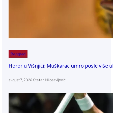
Beograd
Horor u Višnjici: Muškarac umro posle više u
avgust 7, 2026
.
Stefan Milosavljević