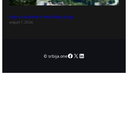
Koje su posledice ekološkog duga
avgust 7, 2026
Facebook
X
LinkedIn
©
srbija.one