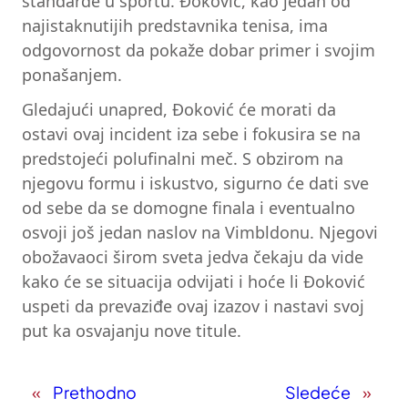
standarde u sportu. Đoković, kao jedan od
najistaknutijih predstavnika tenisa, ima
odgovornost da pokaže dobar primer i svojim
ponašanjem.
Gledajući unapred, Đoković će morati da
ostavi ovaj incident iza sebe i fokusira se na
predstojeći polufinalni meč. S obzirom na
njegovu formu i iskustvo, sigurno će dati sve
od sebe da se domogne finala i eventualno
osvoji još jedan naslov na Vimbldonu. Njegovi
obožavaoci širom sveta jedva čekaju da vide
kako će se situacija odvijati i hoće li Đoković
uspeti da prevaziđe ovaj izazov i nastavi svoj
put ka osvajanju nove titule.
«
Prethodno
Sledeće
»