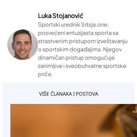
Luka Stojanović
Sportski urednik Srbija.one,
posvećeni entuzijasta sporta sa
strastvenim pristupom izveštavanju
o sportskim događajima. Njegov
dinamičan pristup omogućuje
zanimljive i sveobuhvatne sportske
priče.
VIŠE ČLANAKA I POSTOVA