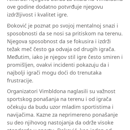
ove godine dodatno potvrđuje njegovu
izdržljivost i kvalitet igre.
Đoković je poznat po svojoj mentalnoj snazi i
sposobnosti da se nosi sa pritiskom na terenu.
Njegova sposobnost da se fokusira i izdrži
težak meč često ga odvaja od drugih igrača.
Međutim, iako je njegov stil igre često smiren i
promišljen, ovakvi incidenti pokazuju da i
najbolji igrači mogu doći do trenutaka
frustracije.
Organizatori Vimbldona naglasili su važnost
sportskog ponašanja na terenu i od igrača
očekuju da budu uzor mladim sportistima i
navijačima. Kazne za neprimereno ponašanje
su deo njihovog nastojanja da održe visoke