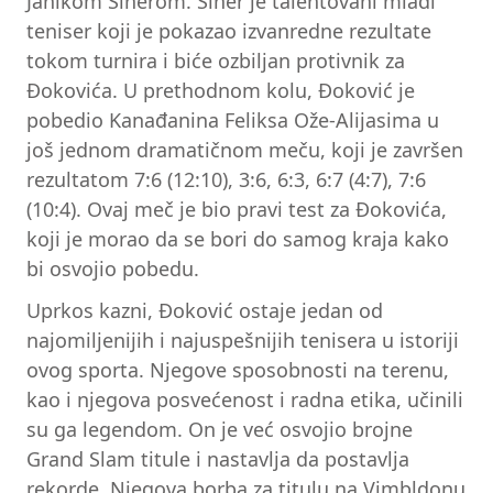
Janikom Sinerom. Siner je talentovani mladi
teniser koji je pokazao izvanredne rezultate
tokom turnira i biće ozbiljan protivnik za
Đokovića. U prethodnom kolu, Đoković je
pobedio Kanađanina Feliksa Ože-Alijasima u
još jednom dramatičnom meču, koji je završen
rezultatom 7:6 (12:10), 3:6, 6:3, 6:7 (4:7), 7:6
(10:4). Ovaj meč je bio pravi test za Đokovića,
koji je morao da se bori do samog kraja kako
bi osvojio pobedu.
Uprkos kazni, Đoković ostaje jedan od
najomiljenijih i najuspešnijih tenisera u istoriji
ovog sporta. Njegove sposobnosti na terenu,
kao i njegova posvećenost i radna etika, učinili
su ga legendom. On je već osvojio brojne
Grand Slam titule i nastavlja da postavlja
rekorde. Njegova borba za titulu na Vimbldonu