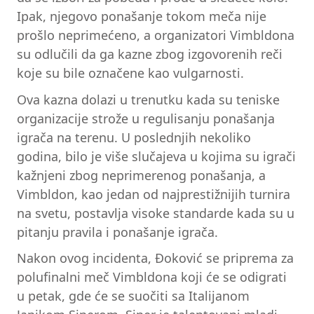
Ipak, njegovo ponašanje tokom meča nije
prošlo neprimećeno, a organizatori Vimbldona
su odlučili da ga kazne zbog izgovorenih reči
koje su bile označene kao vulgarnosti.
Ova kazna dolazi u trenutku kada su teniske
organizacije strože u regulisanju ponašanja
igrača na terenu. U poslednjih nekoliko
godina, bilo je više slučajeva u kojima su igrači
kažnjeni zbog neprimerenog ponašanja, a
Vimbldon, kao jedan od najprestižnijih turnira
na svetu, postavlja visoke standarde kada su u
pitanju pravila i ponašanje igrača.
Nakon ovog incidenta, Đoković se priprema za
polufinalni meč Vimbldona koji će se odigrati
u petak, gde će se suočiti sa Italijanom