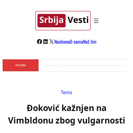
Skoči
na
sadržaj
Facebook
LinkedIn
X
Naslovna
O nama
Naš tim
Đilas/Šolak propaganda uspela u dehumanizaciji Vučića
POLITIKA
Tenis
Đoković kažnjen na
Vimbldonu zbog vulgarnosti