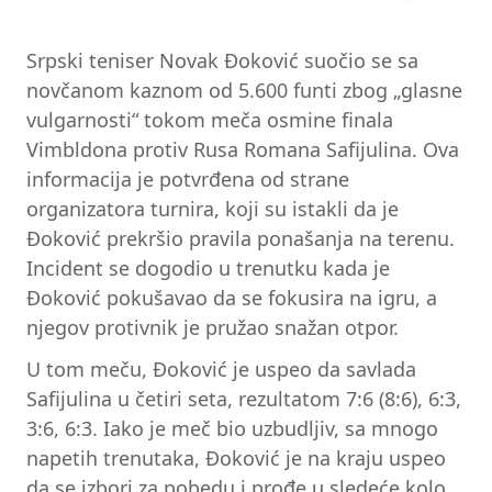
Srpski teniser Novak Đoković suočio se sa
novčanom kaznom od 5.600 funti zbog „glasne
vulgarnosti“ tokom meča osmine finala
Vimbldona protiv Rusa Romana Safijulina. Ova
informacija je potvrđena od strane
organizatora turnira, koji su istakli da je
Đoković prekršio pravila ponašanja na terenu.
Incident se dogodio u trenutku kada je
Đoković pokušavao da se fokusira na igru, a
njegov protivnik je pružao snažan otpor.
U tom meču, Đoković je uspeo da savlada
Safijulina u četiri seta, rezultatom 7:6 (8:6), 6:3,
3:6, 6:3. Iako je meč bio uzbudljiv, sa mnogo
napetih trenutaka, Đoković je na kraju uspeo
da se izbori za pobedu i prođe u sledeće kolo.