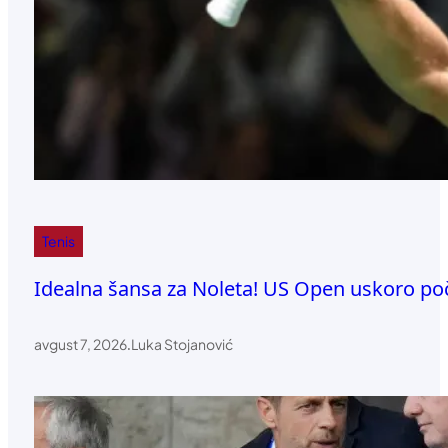
Tenis
Idealna šansa za Noleta! US Open uskoro poči
avgust 7, 2026
.
Luka Stojanović