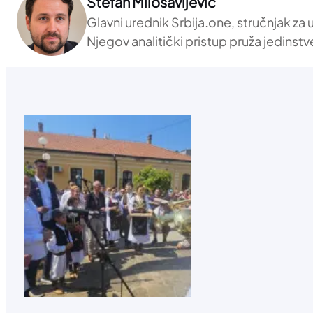
Stefan Milosavljević
Glavni urednik Srbija.one, stručnjak za
Njegov analitički pristup pruža jedinstv