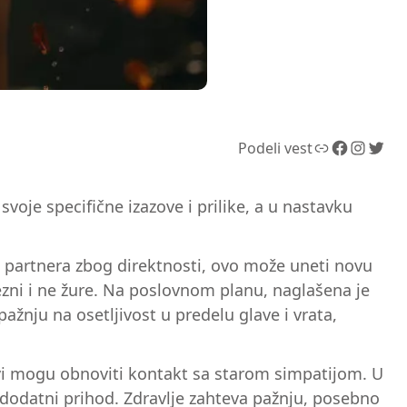
Link
Facebook
Instagram
Twitter
Podeli vest
oje specifične izazove i prilike, a u nastavku
d partnera zbog direktnosti, ovo može uneti novu
ezni i ne žure. Na poslovnom planu, naglašena je
žnju na osetljivost u predelu glave i vrata,
ovi mogu obnoviti kontakt sa starom simpatijom. U
a dodatni prihod. Zdravlje zahteva pažnju, posebno