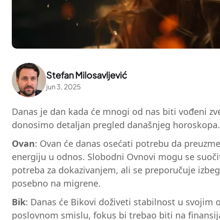
Stefan Milosavljević
jun 3, 2025
Danas je dan kada će mnogi od nas biti vođeni zvez
donosimo detaljan pregled današnjeg horoskopa.
Ovan
: Ovan će danas osećati potrebu da preuzme 
energiju u odnos. Slobodni Ovnovi mogu se suočiti
potreba za dokazivanjem, ali se preporučuje izbega
posebno na migrene.
Bik
: Danas će Bikovi doživeti stabilnost u svoji
poslovnom smislu, fokus bi trebao biti na finansij