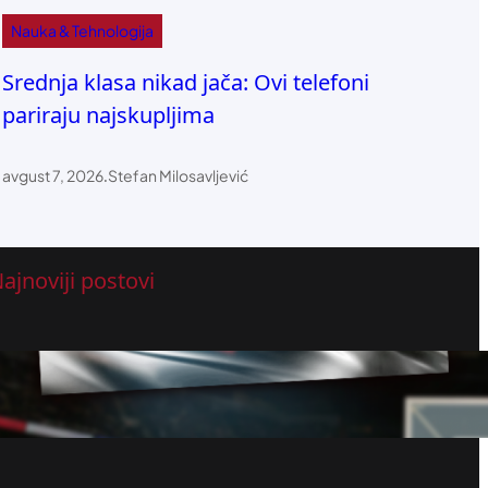
Nauka & Tehnologija
Srednja klasa nikad jača: Ovi telefoni
pariraju najskupljima
avgust 7, 2026
.
Stefan Milosavljević
ajnoviji postovi
(LIVESTREAM) SRBIJA – LITVANIJA: Orlići
počinju pohod ka vrhu Evrope (VIDEO)
avgust 7, 2026