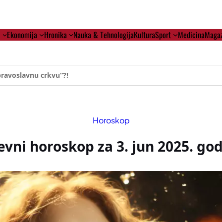
i
Ekonomija
Hronika
Nauka & Tehnologija
Kultura
Sport
Medicina
Magaz
ehumanizaciji Vučića
Horoskop
vni horoskop za 3. jun 2025. go