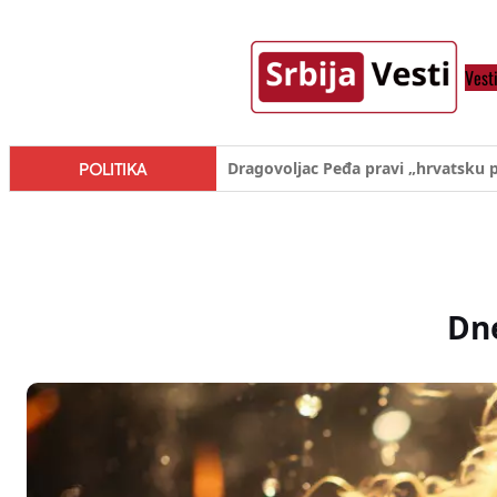
Skoči
na
Vest
sadržaj
Đilas/Šolak propaganda uspela u d
POLITIKA
Dne