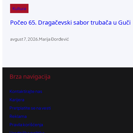
Kultura
Počeo 65. Dragačevski sabor trubača u Guči
avgust 7, 2026
.
Marija Đorđević
Brza navigacija
Kontaktirajte nas
Karijera
Pretplatite se na vesti
Reklama
Pravila korišćenja
Urednička politika