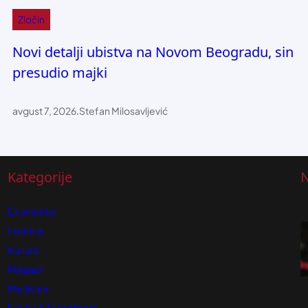
Zločin
Novi detalji ubistva na Novom Beogradu, sin
presudio majki
avgust 7, 2026
.
Stefan Milosavljević
Kategorije
N
Ekonomija
Hronika
Kultura
Magazin
Medicina
Nauka & Tehnologija