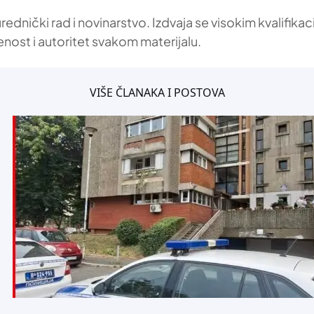
 urednički rad i novinarstvo. Izdvaja se visokim kvalif
enost i autoritet svakom materijalu.
VIŠE ČLANAKA I POSTOVA