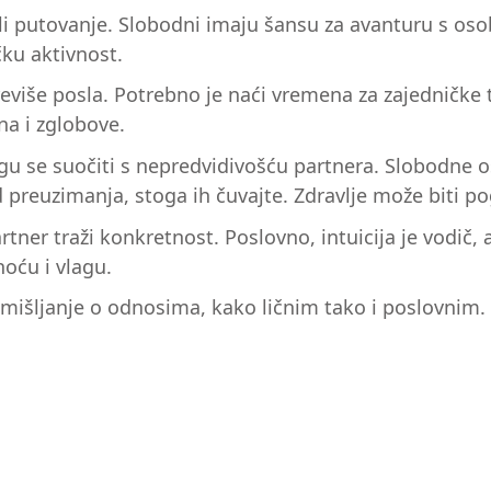
 ili putovanje. Slobodni imaju šansu za avanturu s os
čku aktivnost.
reviše posla. Potrebno je naći vremena za zajedničke
na i zglobove.
mogu se suočiti s nepredvidivošću partnera. Slobodne
d preuzimanja, stoga ih čuvajte. Zdravlje može biti
Partner traži konkretnost. Poslovno, intuicija je vodič
noću i vlagu.
omišljanje o odnosima, kako ličnim tako i poslovnim