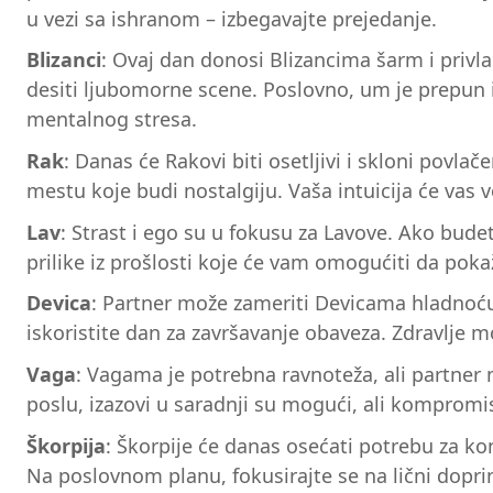
u vezi sa ishranom – izbegavajte prejedanje.
Blizanci
: Ovaj dan donosi Blizancima šarm i privla
desiti ljubomorne scene. Poslovno, um je prepun i
mentalnog stresa.
Rak
: Danas će Rakovi biti osetljivi i skloni pov
mestu koje budi nostalgiju. Vaša intuicija će vas
Lav
: Strast i ego su u fokusu za Lavove. Ako bude
prilike iz prošlosti koje će vam omogućiti da pokaže
Devica
: Partner može zameriti Devicama hladnoću.
iskoristite dan za završavanje obaveza. Zdravlje
Vaga
: Vagama je potrebna ravnoteža, ali partner 
poslu, izazovi u saradnji su mogući, ali komprom
Škorpija
: Škorpije će danas osećati potrebu za kon
Na poslovnom planu, fokusirajte se na lični doprin