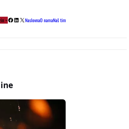
Facebook
LinkedIn
X
in
Naslovna
O nama
Naš tim
dine