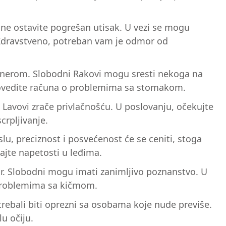
a ne ostavite pogrešan utisak. U vezi se mogu
. Zdravstveno, potreban vam je odmor od
partnerom. Slobodni Rakovi mogu sresti nekoga na
e. Povedite računa o problemima sa stomakom.
 Lavovi zrače privlačnošću. U poslovanju, očekujte
crpljivanje.
u, preciznost i posvećenost će se ceniti, stoga
ajte napetosti u leđima.
mir. Slobodni mogu imati zanimljivo poznanstvo. U
 problemima sa kičmom.
 trebali biti oprezni sa osobama koje nude previše.
u očiju.