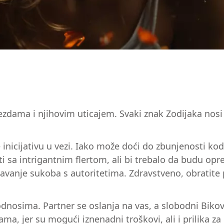
dama i njihovim uticajem. Svaki znak Zodijaka nosi sv
inicijativu u vezi. Iako može doći do zbunjenosti ko
 sa intrigantnim flertom, ali bi trebalo da budu opr
vanje sukoba s autoritetima. Zdravstveno, obratite pa
m odnosima. Partner se oslanja na vas, a slobodni Bik
ama, jer su mogući iznenadni troškovi, ali i prilika z