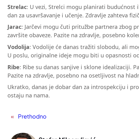
Strelac
: U vezi, Strelci mogu planirati budućnost
dan za usavršavanje i učenje. Zdravlje zahteva fizi
Jarac
: Jarčevi mogu čuti pritužbe partnera zbog p
završite obaveze. Pazite na zdravlje, posebno kole
Vodolija
: Vodolije će danas tražiti slobodu, ali 
U poslu, originalne ideje mogu biti u opasnosti o
Ribe
: Ribe su danas sanjive i sklone idealizaciji. 
Pazite na zdravlje, posebno na osetljivost na hlad
Ukratko, danas je dobar dan za introspekciju i pr
ostaju na nama.
«
Prethodno