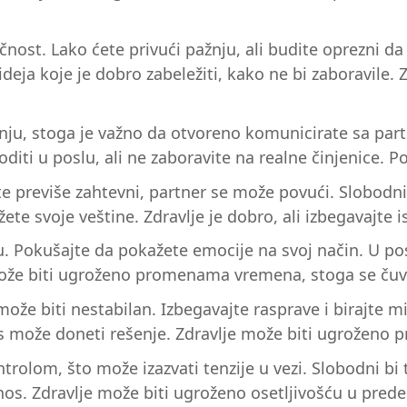
čnost. Lako ćete privući pažnju, ali budite oprezni d
deja koje je dobro zabeležiti, kako ne bi zaboravile
lačenju, stoga je važno da otvoreno komunicirate sa 
 voditi u poslu, ali ne zaboravite na realne činjenic
te previše zahtevni, partner se može povući. Slobodni
te svoje veštine. Zdravlje je dobro, ali izbegavajte is
 Pokušajte da pokažete emocije na svoj način. U posl
 može biti ugroženo promenama vremena, stoga se čuv
može biti nestabilan. Izbegavajte rasprave i birajte 
is može doneti rešenje. Zdravlje može biti ugroženo
trolom, što može izazvati tenzije u vezi. Slobodni bi
os. Zdravlje može biti ugroženo osetljivošću u predel