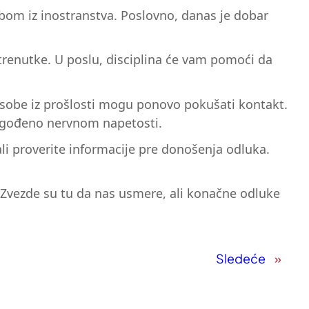
obom iz inostranstva. Poslovno, danas je dobar
 trenutke. U poslu, disciplina će vam pomoći da
 osobe iz prošlosti mogu ponovo pokušati kontakt.
 pogođeno nervnom napetosti.
, ali proverite informacije pre donošenja odluka.
. Zvezde su tu da nas usmere, ali konačne odluke
Sledeće
»