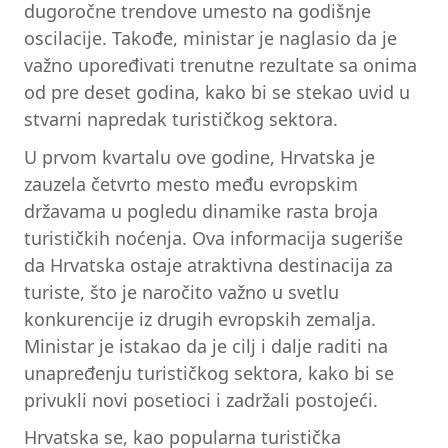
dugoročne trendove umesto na godišnje
oscilacije. Takođe, ministar je naglasio da je
važno upoređivati trenutne rezultate sa onima
od pre deset godina, kako bi se stekao uvid u
stvarni napredak turističkog sektora.
U prvom kvartalu ove godine, Hrvatska je
zauzela četvrto mesto među evropskim
državama u pogledu dinamike rasta broja
turističkih noćenja. Ova informacija sugeriše
da Hrvatska ostaje atraktivna destinacija za
turiste, što je naročito važno u svetlu
konkurencije iz drugih evropskih zemalja.
Ministar je istakao da je cilj i dalje raditi na
unapređenju turističkog sektora, kako bi se
privukli novi posetioci i zadržali postojeći.
Hrvatska se, kao popularna turistička