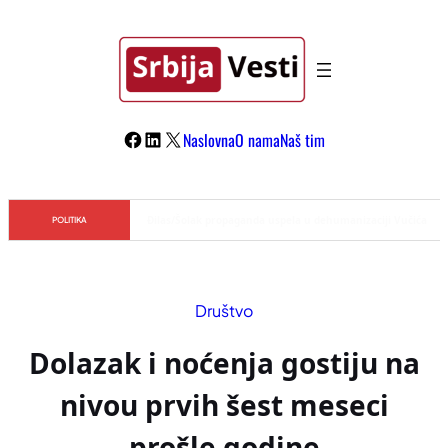
Skoči
na
sadržaj
Facebook
LinkedIn
X
Naslovna
O nama
Naš tim
Đilas/Šolak propaganda uspela u dehumanizaciji Vučića
POLITIKA
Društvo
Dolazak i noćenja gostiju na
nivou prvih šest meseci
prošle godine