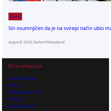
Zločin
Sin osumnjičen da je na svirepi način ubio m
avgust 8, 2026
.
Stefan Milosavljević
Brza navigacija
Kontaktirajte nas
Karijera
Pretplatite se na vesti
Reklama
Pravila korišćenja