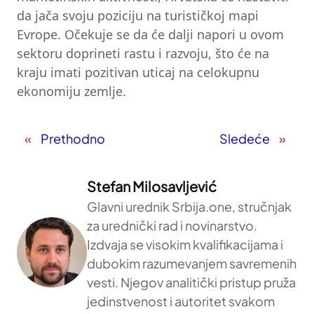
da jača svoju poziciju na turističkoj mapi
Evrope. Očekuje se da će dalji napori u ovom
sektoru doprineti rastu i razvoju, što će na
kraju imati pozitivan uticaj na celokupnu
ekonomiju zemlje.
«
Prethodno
Sledeće
»
Stefan Milosavljević
Glavni urednik Srbija.one, stručnjak
za urednički rad i novinarstvo.
Izdvaja se visokim kvalifikacijama i
dubokim razumevanjem savremenih
vesti. Njegov analitički pristup pruža
jedinstvenost i autoritet svakom