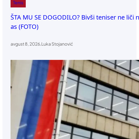
Tenis
ŠTA MU SE DOGODILO? Bivši teniser ne liči na
as (FOTO)
avgust 8, 2026
.
Luka Stojanović