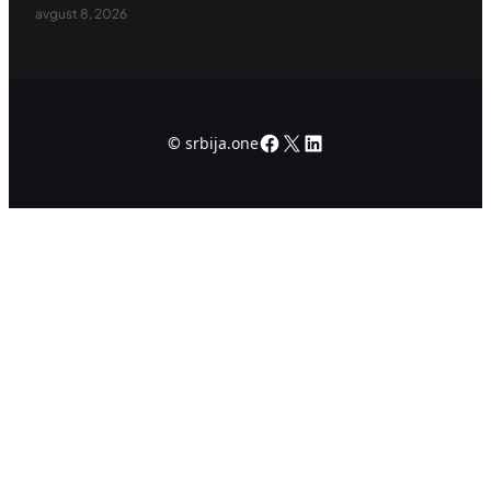
avgust 8, 2026
Facebook
X
LinkedIn
©
srbija.one