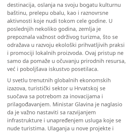
destinacija, oslanja na svoju bogatu kulturnu
baštinu, prelepu obalu, kao i raznovrsne
aktivnosti koje nudi tokom cele godine. U
poslednjih nekoliko godina, zemlja je
prepoznala važnost održivog turizma, što se
odražava u razvoju ekološki prihvatljivih praksi
i promociji lokalnih proizvoda. Ovaj pristup ne
samo da pomaže u očuvanju prirodnih resursa,
već i poboljšava iskustvo posetilaca.
U svetlu trenutnih globalnih ekonomskih
izazova, turistički sektor u Hrvatskoj se
suočava sa potrebom za inovacijama i
prilagođavanjem. Ministar Glavina je naglasio
da je važno nastaviti sa razvijanjem
infrastrukture i unapređenjem usluga koje se
nude turistima. Ulaganja u nove projekte i