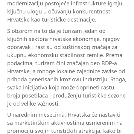
modernizaciju postojeće infrastrukture igraju
ključnu ulogu u očuvanju konkurentnosti
Hrvatske kao turističke destinacije.
S obzirom na to da je turizam jedan od
ključnih sektora hrvatske ekonomije, njegov
oporavak i rast su od suštinskog značaja za
ukupnu ekonomsku stabilnost zemlje. Prema
podacima, turizam čini značajan deo BDP-a
Hrvatske, a mnoge lokalne zajednice zavise od
prihoda generisanih kroz ovu industriju. Stoga,
svaka inicijativa koja može doprineti rastu
broja posetilaca i produženju turističke sezone
je od velike važnosti.
U narednim mesecima, Hrvatska će nastaviti
sa marketinškim aktivnostima usmerenim na
promociju svojih turističkih atrakcija, kako bi