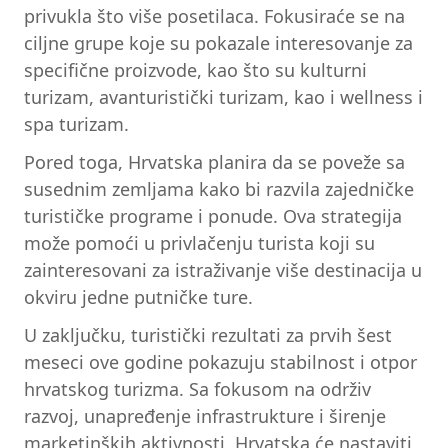
privukla što više posetilaca. Fokusiraće se na
ciljne grupe koje su pokazale interesovanje za
specifične proizvode, kao što su kulturni
turizam, avanturistički turizam, kao i wellness i
spa turizam.
Pored toga, Hrvatska planira da se poveže sa
susednim zemljama kako bi razvila zajedničke
turističke programe i ponude. Ova strategija
može pomoći u privlačenju turista koji su
zainteresovani za istraživanje više destinacija u
okviru jedne putničke ture.
U zaključku, turistički rezultati za prvih šest
meseci ove godine pokazuju stabilnost i otpor
hrvatskog turizma. Sa fokusom na održiv
razvoj, unapređenje infrastrukture i širenje
marketinških aktivnosti, Hrvatska će nastaviti