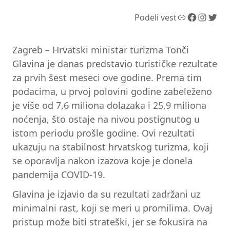
Link
Facebook
Instagram
Twitter
Podeli vest
Zagreb – Hrvatski ministar turizma Tonči
Glavina je danas predstavio turističke rezultate
za prvih šest meseci ove godine. Prema tim
podacima, u prvoj polovini godine zabeleženo
je više od 7,6 miliona dolazaka i 25,9 miliona
noćenja, što ostaje na nivou postignutog u
istom periodu prošle godine. Ovi rezultati
ukazuju na stabilnost hrvatskog turizma, koji
se oporavlja nakon izazova koje je donela
pandemija COVID-19.
Glavina je izjavio da su rezultati zadržani uz
minimalni rast, koji se meri u promilima. Ovaj
pristup može biti strateški, jer se fokusira na