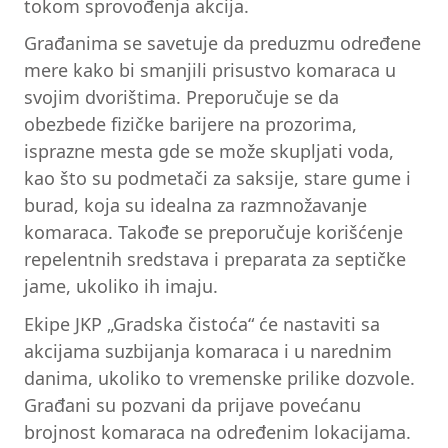
tokom sprovođenja akcija.
Građanima se savetuje da preduzmu određene
mere kako bi smanjili prisustvo komaraca u
svojim dvorištima. Preporučuje se da
obezbede fizičke barijere na prozorima,
isprazne mesta gde se može skupljati voda,
kao što su podmetači za saksije, stare gume i
burad, koja su idealna za razmnožavanje
komaraca. Takođe se preporučuje korišćenje
repelentnih sredstava i preparata za septičke
jame, ukoliko ih imaju.
Ekipe JKP „Gradska čistoća“ će nastaviti sa
akcijama suzbijanja komaraca i u narednim
danima, ukoliko to vremenske prilike dozvole.
Građani su pozvani da prijave povećanu
brojnost komaraca na određenim lokacijama.