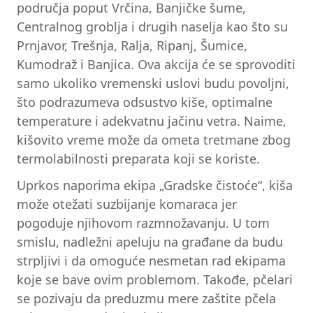
područja poput Vrčina, Banjičke šume,
Centralnog groblja i drugih naselja kao što su
Prnjavor, Trešnja, Ralja, Ripanj, Šumice,
Kumodraž i Banjica. Ova akcija će se sprovoditi
samo ukoliko vremenski uslovi budu povoljni,
što podrazumeva odsustvo kiše, optimalne
temperature i adekvatnu jačinu vetra. Naime,
kišovito vreme može da ometa tretmane zbog
termolabilnosti preparata koji se koriste.
Uprkos naporima ekipa „Gradske čistoće“, kiša
može otežati suzbijanje komaraca jer
pogoduje njihovom razmnožavanju. U tom
smislu, nadležni apeluju na građane da budu
strpljivi i da omoguće nesmetan rad ekipama
koje se bave ovim problemom. Takođe, pčelari
se pozivaju da preduzmu mere zaštite pčela