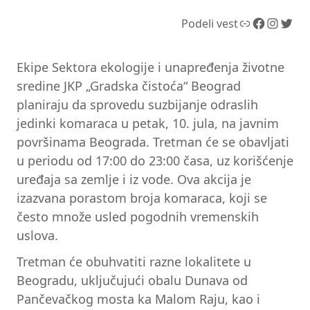
Link
Facebook
Instagram
Twitter
Podeli vest
Ekipe Sektora ekologije i unapređenja životne
sredine JKP „Gradska čistoća“ Beograd
planiraju da sprovedu suzbijanje odraslih
jedinki komaraca u petak, 10. jula, na javnim
površinama Beograda. Tretman će se obavljati
u periodu od 17:00 do 23:00 časa, uz korišćenje
uređaja sa zemlje i iz vode. Ova akcija je
izazvana porastom broja komaraca, koji se
često množe usled pogodnih vremenskih
uslova.
Tretman će obuhvatiti razne lokalitete u
Beogradu, uključujući obalu Dunava od
Pančevačkog mosta ka Malom Raju, kao i