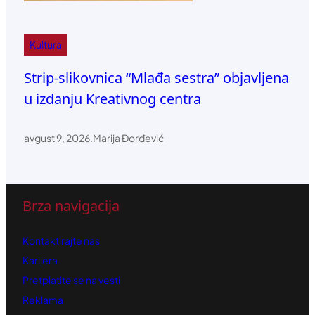
Kultura
Strip-slikovnica “Mlađa sestra” objavljena
u izdanju Kreativnog centra
avgust 9, 2026
.
Marija Đorđević
Brza navigacija
Kontaktirajte nas
Karijera
Pretplatite se na vesti
Reklama