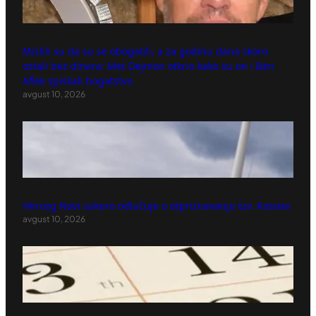
Mislili su da su se obogatili, a za godinu dana skoro
ostali bez dinara: Met Dejmon otkrio kako su on i Ben
Aflek spiskali bogatstvo
avgust 10, 2026
Herceg Novi uskoro odlučuje o otpriznavanju tzv. Kosova
avgust 10, 2026