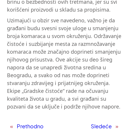
brinu o bezbednosti ovih tretmana, jer su svi
korišćeni proizvodi u skladu sa propisima.
Uzimajući u obzir sve navedeno, važno je da
građani budu svesni svoje uloge u smanjenju
broja komaraca u svom okruženju. Održavanje
čistoće i suzbijanje mesta za razmnožavanje
komaraca može značajno doprineti smanjenju
njihovog prisustva. Ove akcije su deo šireg
napora da se unapredi životna sredina u
Beogradu, a svako od nas može doprineti
stvaranju zdravijeg i prijatnijeg okruženja.
Ekipe „Gradske čistoće“ rade na očuvanju
kvaliteta života u gradu, a svi građani su
pozvani da se uključe i podrže njihove napore.
«
Prethodno
Sledeće
»