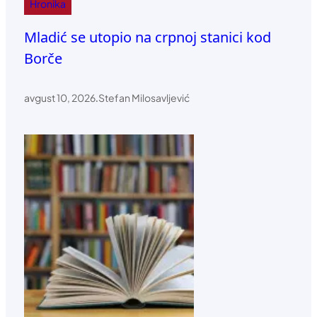
Hronika
Mladić se utopio na crpnoj stanici kod
Borče
avgust 10, 2026
.
Stefan Milosavljević