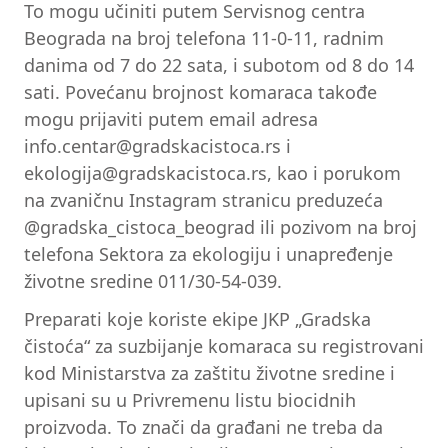
To mogu učiniti putem Servisnog centra
Beograda na broj telefona 11-0-11, radnim
danima od 7 do 22 sata, i subotom od 8 do 14
sati. Povećanu brojnost komaraca takođe
mogu prijaviti putem email adresa
info.centar@gradskacistoca.rs
i
ekologija@gradskacistoca.rs
, kao i porukom
na zvaničnu Instagram stranicu preduzeća
@gradska_cistoca_beograd ili pozivom na broj
telefona Sektora za ekologiju i unapređenje
životne sredine 011/30-54-039.
Preparati koje koriste ekipe JKP „Gradska
čistoća“ za suzbijanje komaraca su registrovani
kod Ministarstva za zaštitu životne sredine i
upisani su u Privremenu listu biocidnih
proizvoda. To znači da građani ne treba da