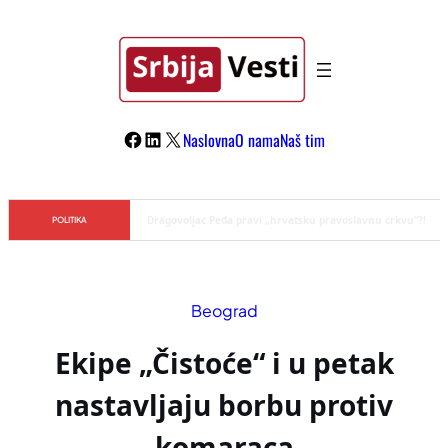
Skoči
na
sadržaj
Facebook
LinkedIn
X
Naslovna
O nama
Naš tim
Đilas/Šolak propaganda uspela u dehumanizaciji Vučića
POLITIKA
Beograd
Ekipe „Čistoće“ i u petak
nastavljaju borbu protiv
komaraca