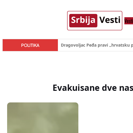
Skoči
na
Vest
sadržaj
Đilas/Šolak propaganda uspela u d
POLITIKA
Evakuisane dve nas