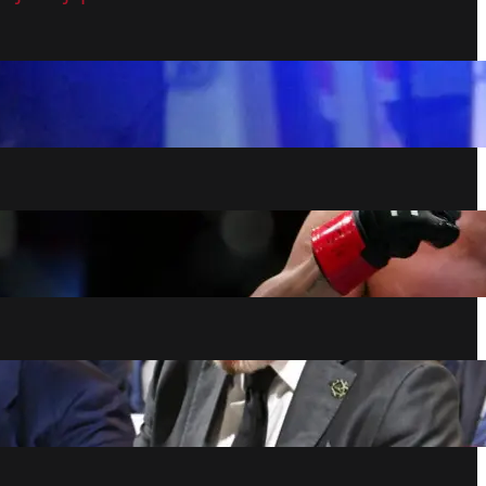
TEŠKA NESREĆA U ZEMUNU: Dve osobe
ozbiljno povređene, hitno prevezeni na
VMA
avgust 6, 2026
TUGA DO NEBA! Umro čuveni UFC borac,
a na sahrani su viđene scene zbog kojih
plače cela planeta! (VIDEO)
avgust 6, 2026
Infantino se izvinuo, ostaje na čelu FIFA
avgust 6, 2026