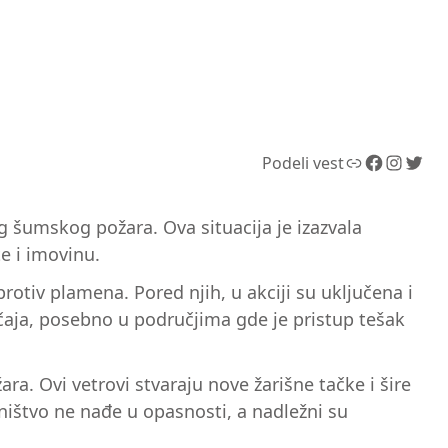
Link
Facebook
Instagram
Twitter
Podeli vest
og šumskog požara. Ova situacija je izazvala
e i imovinu.
rotiv plamena. Pored njih, u akciji su uključena i
čaja, posebno u područjima gde je pristup tešak
a. Ovi vetrovi stvaraju nove žarišne tačke i šire
vništvo ne nađe u opasnosti, a nadležni su