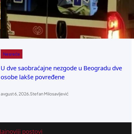
Nesreće
U dve saobraćajne nezgode u Beogradu dve
osobe lakše povređene
avgust 6, 2026
.
Stefan Milosavljević
ajnoviji postovi