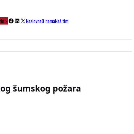
Facebook
LinkedIn
X
in
Naslovna
O nama
Naš tim
ikog šumskog požara