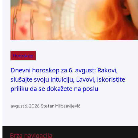
Horoskop
Dnevni horoskop za 6. avgust: Rakovi,
slušajte svoju intuiciju, Lavovi, iskoristite
priliku da se dokažete na poslu
avgust 6, 2026
.
Stefan Milosavljević
Brza navigacija