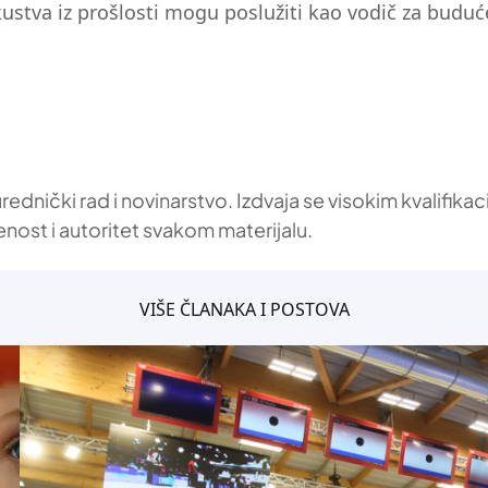
kustva iz prošlosti mogu poslužiti kao vodič za buduće
 urednički rad i novinarstvo. Izdvaja se visokim kvalif
enost i autoritet svakom materijalu.
VIŠE ČLANAKA I POSTOVA