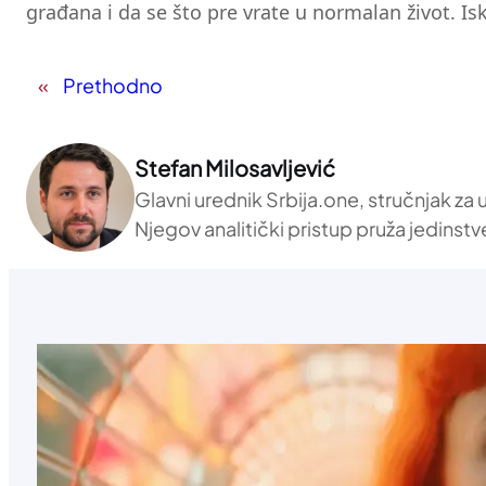
građana i da se što pre vrate u normalan život. Is
«
Prethodno
Stefan Milosavljević
Glavni urednik Srbija.one, stručnjak za
Njegov analitički pristup pruža jedinstv