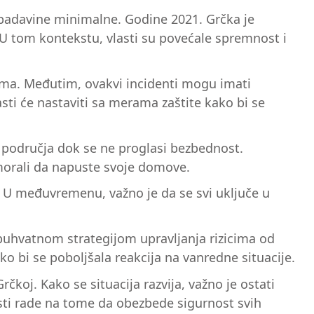
 padavine minimalne. Godine 2021. Grčka je
. U tom kontekstu, vlasti su povećale spremnost i
ijama. Međutim, ovakvi incidenti mogu imati
asti će nastaviti sa merama zaštite kako bi se
 područja dok se ne proglasi bezbednost.
 morali da napuste svoje domove.
i. U međuvremenu, važno je da se svi uključe u
buhvatnom strategijom upravljanja rizicima od
o bi se poboljšala reakcija na vanredne situacije.
čkoj. Kako se situacija razvija, važno je ostati
lasti rade na tome da obezbede sigurnost svih