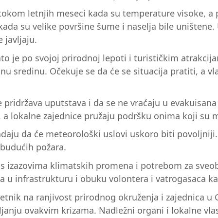
tokom letnjih meseci kada su temperature visoke, a
, kada su velike površine šume i naselja bile uništene
 javljaju.
ato je po svojoj prirodnoj lepoti i turističkim atrakc
u sredinu. Očekuje se da će se situacija pratiti, a vl
pridržava uputstava i da se ne vraćaju u evakuisana
i, a lokalne zajednice pružaju podršku onima koji su
daju da će meteorološki uslovi uskoro biti povoljnij
 budućih požara.
 s izazovima klimatskih promena i potrebom za sveo
 u infrastrukturu i obuku volontera i vatrogasaca kak
etnik na ranjivost prirodnog okruženja i zajednica u Gr
vljanju ovakvim krizama. Nadležni organi i lokalne v