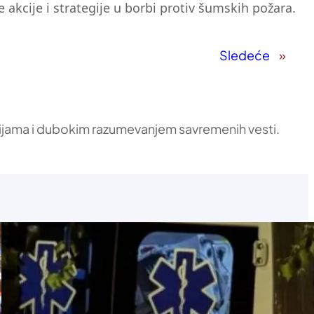
 akcije i strategije u borbi protiv šumskih požara.
Sledeće
»
ikacijama i dubokim razumevanjem savremenih vesti.