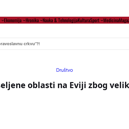
i
Ekonomija
Hronika
Nauka & Tehnologija
Kultura
Sport
Medicina
Magaz
ehumanizaciji Vučića
Društvo
eljene oblasti na Eviji zbog vel