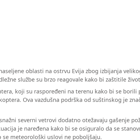
naseljene oblasti na ostrvu Evija zbog izbijanja velik
ežne službe su brzo reagovale kako bi zaštitile život
era, koji su raspoređeni na terenu kako bi se borili p
likoptera. Ova vazdušna podrška od suštinskog je zna
nažni severni vetrovi dodatno otežavaju gašenje požar
kuacija je naređena kako bi se osiguralo da se stano
o se meteorološki uslovi ne poboljšaju.