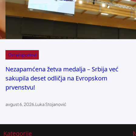
Ostali sportovi
Nezapamćena žetva medalja – Srbija već
sakupila deset odličja na Evropskom
prvenstvu!
avgust 6, 2026
.
Luka Stojanović
Kategorije
N