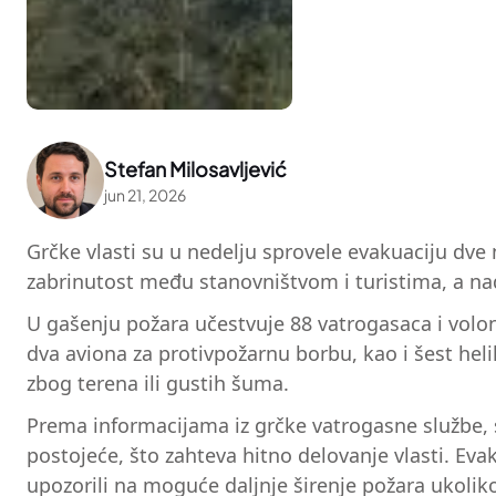
Stefan Milosavljević
jun 21, 2026
Grčke vlasti su u nedelju sprovele evakuaciju dve 
zabrinutost među stanovništvom i turistima, a nadl
U gašenju požara učestvuje 88 vatrogasaca i volont
dva aviona za protivpožarnu borbu, kao i šest he
zbog terena ili gustih šuma.
Prema informacijama iz grčke vatrogasne službe, s
postojeće, što zahteva hitno delovanje vlasti. Eva
upozorili na moguće daljnje širenje požara ukolik