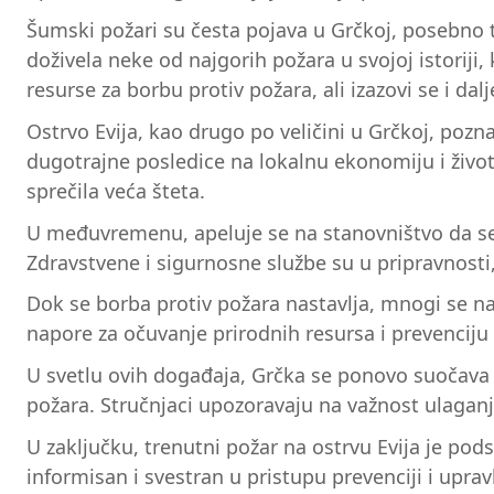
Šumski požari su česta pojava u Grčkoj, posebno 
doživela neke od najgorih požara u svojoj istoriji
resurse za borbu protiv požara, ali izazovi se i dalje
Ostrvo Evija, kao drugo po veličini u Grčkoj, pozn
dugotrajne posledice na lokalnu ekonomiju i životn
sprečila veća šteta.
U međuvremenu, apeluje se na stanovništvo da se 
Zdravstvene i sigurnosne službe su u pripravnost
Dok se borba protiv požara nastavlja, mnogi se na
napore za očuvanje prirodnih resursa i prevenciju
U svetlu ovih događaja, Grčka se ponovo suočava
požara. Stručnjaci upozoravaju na važnost ulaganja
U zaključku, trenutni požar na ostrvu Evija je pods
informisan i svestran u pristupu prevenciji i upra