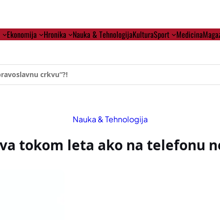
i
Ekonomija
Hronika
Nauka & Tehnologija
Kultura
Sport
Medicina
Magaz
ehumanizaciji Vučića
Nauka & Tehnologija
va tokom leta ako na telefonu n