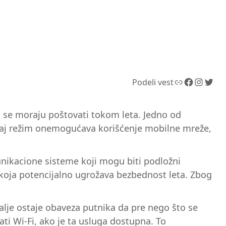
Link
Facebook
Instagram
Twitter
Podeli vest
a se moraju poštovati tokom leta. Jedno od
. Ovaj režim onemogućava korišćenje mobilne mreže,
unikacione sisteme koji mogu biti podložni
 koja potencijalno ugrožava bezbednost leta. Zbog
alje ostaje obaveza putnika da pre nego što se
ati Wi-Fi, ako je ta usluga dostupna. To