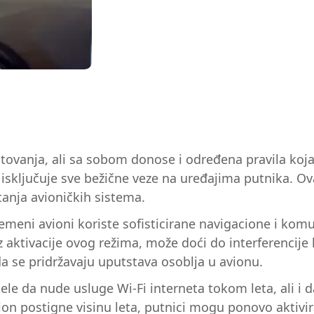
tovanja, ali sa sobom donose i određena pravila koj
koji isključuje sve bežične veze na uređajima putnika
tanja avioničkih sistema.
emeni avioni koriste sofisticirane navigacione i kom
 aktivacije ovog režima, može doći do interferencije
 da se pridržavaju uputstava osoblja u avionu.
e da nude usluge Wi-Fi interneta tokom leta, ali i d
vion postigne visinu leta, putnici mogu ponovo aktivir