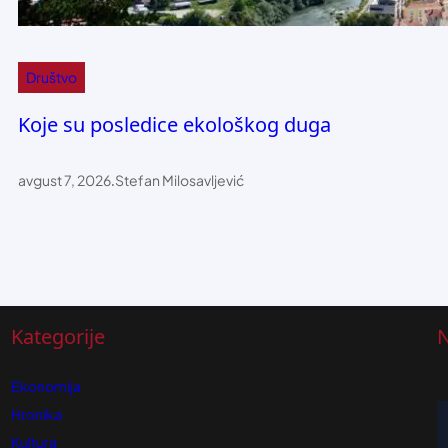
Društvo
Koje su posledice ekološkog duga
avgust 7, 2026
.
Stefan Milosavljević
Kategorije
N
Ekonomija
Hronika
Kultura