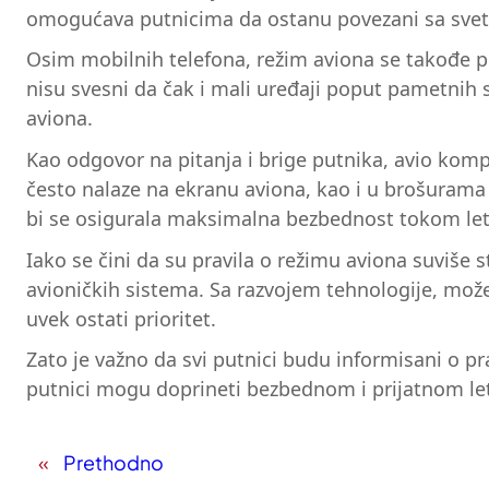
omogućava putnicima da ostanu povezani sa svet
Osim mobilnih telefona, režim aviona se takođe pr
nisu svesni da čak i mali uređaji poput pametnih 
aviona.
Kao odgovor na pitanja i brige putnika, avio kom
često nalaze na ekranu aviona, kao i u brošurama
bi se osigurala maksimalna bezbednost tokom let
Iako se čini da su pravila o režimu aviona suviše s
avioničkih sistema. Sa razvojem tehnologije, može
uvek ostati prioritet.
Zato je važno da svi putnici budu informisani o pr
putnici mogu doprineti bezbednom i prijatnom let
«
Prethodno