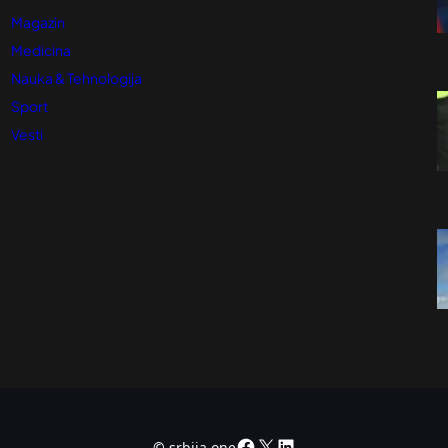
Magazin
Medicina
Nauka & Tehnologija
Sport
Vesti
Facebook
X
LinkedIn
©
srbija.one