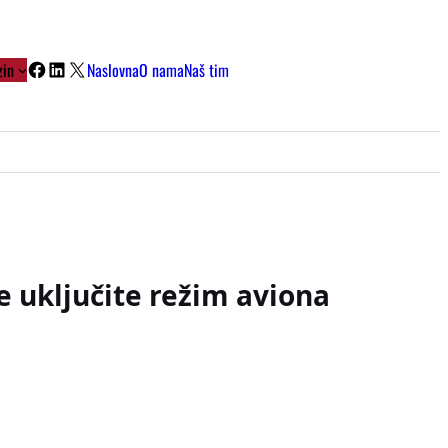
Facebook
LinkedIn
X
in
Naslovna
O nama
Naš tim
e uključite režim aviona