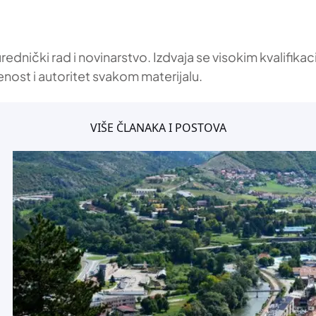
 urednički rad i novinarstvo. Izdvaja se visokim kvalif
enost i autoritet svakom materijalu.
VIŠE ČLANAKA I POSTOVA