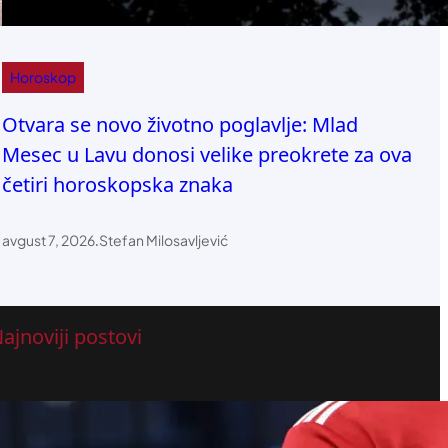
Horoskop
Otvara se novo životno poglavlje: Mlad
Mesec u Lavu donosi velike preokrete za ova
četiri horoskopska znaka
avgust 7, 2026
.
Stefan Milosavljević
ajnoviji postovi
Litvanija saopštila spisak za avgustovski
prozor, tu je bivši igrač Crvene zvezde