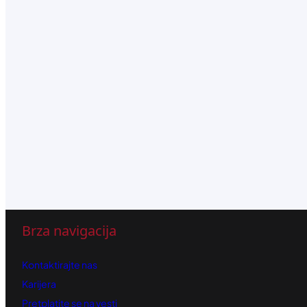
Brza navigacija
Kontaktirajte nas
Karijera
Pretplatite se na vesti