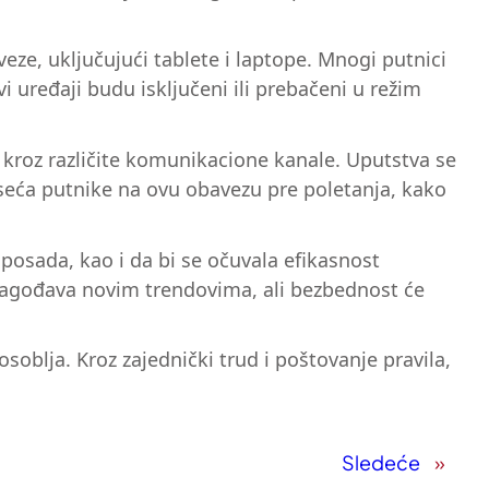
eze, uključujući tablete i laptope. Mnogi putnici
 uređaji budu isključeni ili prebačeni u režim
 kroz različite komunikacione kanale. Uputstva se
seća putnike na ovu obavezu pre poletanja, kako
i posada, kao i da bi se očuvala efikasnost
rilagođava novim trendovima, ali bezbednost će
soblja. Kroz zajednički trud i poštovanje pravila,
Sledeće
»