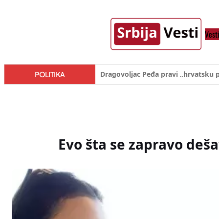
Skoči
na
Vest
sadržaj
Đilas/Šolak propaganda uspela u d
POLITIKA
Evo šta se zapravo deša