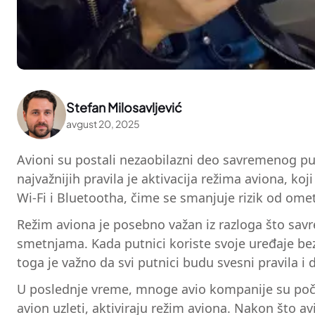
Stefan Milosavljević
avgust 20, 2025
Avioni su postali nezaobilazni deo savremenog pu
najvažnijih pravila je aktivacija režima aviona, 
Wi-Fi i Bluetootha, čime se smanjuje rizik od ome
Režim aviona je posebno važan iz razloga što savr
smetnjama. Kada putnici koriste svoje uređaje bez
toga je važno da svi putnici budu svesni pravila i
U poslednje vreme, mnoge avio kompanije su počel
avion uzleti, aktiviraju režim aviona. Nakon što a