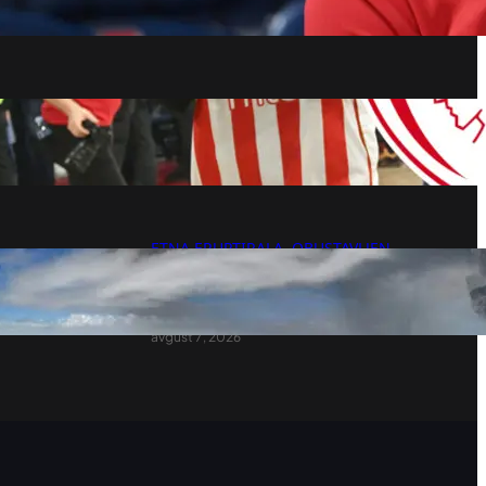
avgust 7, 2026
Poznata sudbina nigerijskog košarkaša u
Zvezdi
avgust 7, 2026
ETNA ERUPTIRALA, OBUSTAVLJEN
AVIOSAOBRAĆAJ! Oblak vulkanskog
pepela prekrio nebo, fontana lave izlazi
iz kratera!
avgust 7, 2026