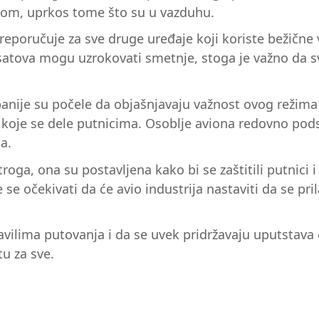
om, uprkos tome što su u vazduhu.
eporučuje za sve druge uređaje koji koriste bežične v
satova mogu uzrokovati smetnje, stoga je važno da svi
panije su počele da objašnjavaju važnost ovog režima
 koje se dele putnicima. Osoblje aviona redovno pod
a.
troga, ona su postavljena kako bi se zaštitili putnici 
 se očekivati da će avio industrija nastaviti da se p
avilima putovanja i da se uvek pridržavaju uputstava o
u za sve.