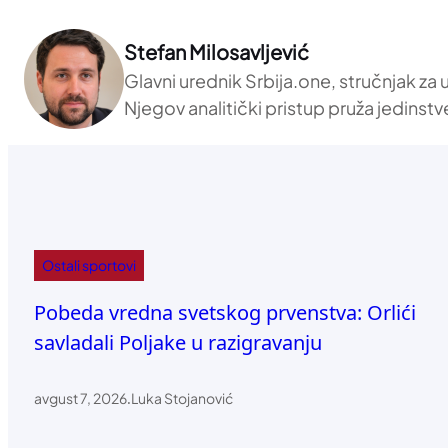
Stefan Milosavljević
Glavni urednik Srbija.one, stručnjak za
Njegov analitički pristup pruža jedinstv
Ostali sportovi
Pobeda vredna svetskog prvenstva: Orlići
savladali Poljake u razigravanju
avgust 7, 2026
.
Luka Stojanović