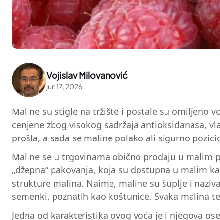
Vojislav Milovanović
jun 17, 2026
Maline su stigle na tržište i postale su omiljen
cenjene zbog visokog sadržaja antioksidanasa, vlak
prošla, a sada se maline polako ali sigurno pozici
Maline se u trgovinama obično prodaju u malim p
„džepna“ pakovanja, koja su dostupna u malim kart
strukture malina. Naime, maline su šuplje i naziv
semenki, poznatih kao koštunice. Svaka malina tež
Jedna od karakteristika ovog voća je i njegova ose