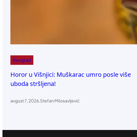
Beograd
Horor u Višnjici: Muškarac umro posle više
uboda stršljena!
avgust 7, 2026
.
Stefan Milosavljević