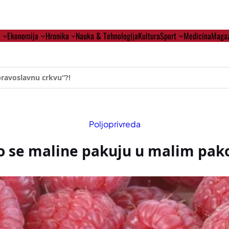
i
Ekonomija
Hronika
Nauka & Tehnologija
Kultura
Sport
Medicina
Magaz
ehumanizaciji Vučića
Poljoprivreda
o se maline pakuju u malim pa