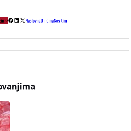
Facebook
LinkedIn
X
in
Naslovna
O nama
Naš tim
kovanjima