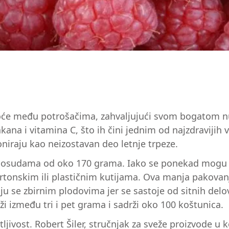
o voće među potrošačima, zahvaljujući svom bogatom 
ana i vitamina C, što ih čini jednim od najzdravijih v
oniraju kao neizostavan deo letnje trpeze.
osudama od oko 170 grama. Iako se ponekad mogu nać
onskim ili plastičnim kutijama. Ova manja pakovanja
aju se zbirnim plodovima jer se sastoje od sitnih del
i između tri i pet grama i sadrži oko 100 koštunica.
tljivost. Robert Šiler, stručnjak za sveže proizvode 