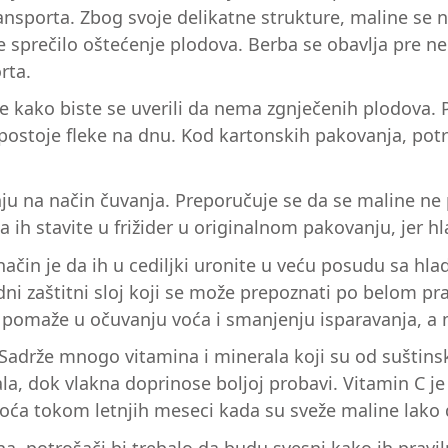
ansporta. Zbog svoje delikatne strukture, maline se 
e sprečilo oštećenje plodova. Berba se obavlja pre n
rta.
e kako biste se uverili da nema zgnječenih plodova. 
postoje fleke na dnu. Kod kartonskih pakovanja, potra
ažnju na način čuvanja. Preporučuje se da se maline 
a ih stavite u frižider u originalnom pakovanju, jer 
i način je da ih u cediljki uronite u veću posudu sa h
irodni zaštitni sloj koji se može prepoznati po bel
j“, pomaže u očuvanju voća i smanjenju isparavanja, 
Sadrže mnogo vitamina i minerala koji su od suštinsk
la, dok vlakna doprinosе boljoj probavi. Vitamin C 
oća tokom letnjih meseci kada su sveže maline lako