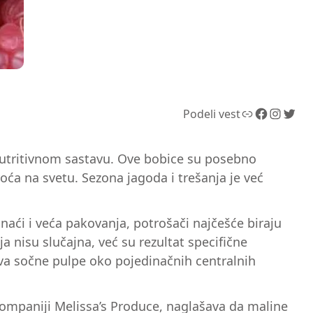
Link
Facebook
Instagram
Twitter
Podeli vest
nutritivnom sastavu. Ove bobice su posebno
oća na svetu. Sezona jagoda i trešanja je već
i i veća pakovanja, potrošači najčešće biraju
 nisu slučajna, već su rezultat specifične
ova sočne pulpe oko pojedinačnih centralnih
u kompaniji Melissa’s Produce, naglašava da maline