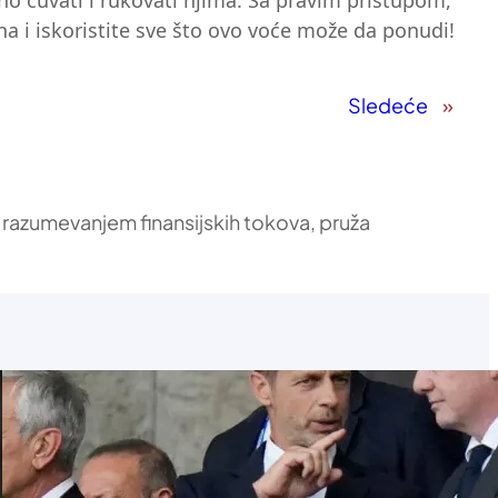
no čuvati i rukovati njima. Sa pravim pristupom,
na i iskoristite sve što ovo voće može da ponudi!
Sledeće
»
 razumevanjem finansijskih tokova, pruža