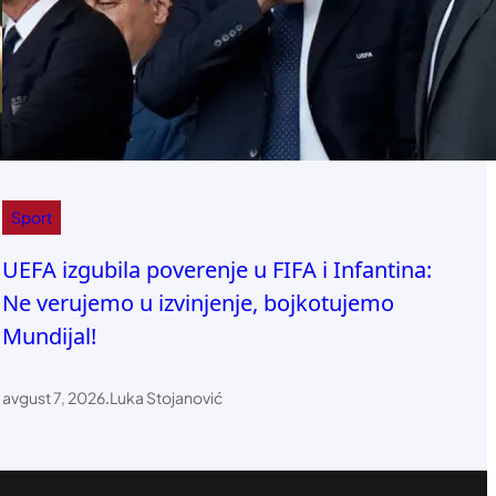
Sport
UEFA izgubila poverenje u FIFA i Infantina:
Ne verujemo u izvinjenje, bojkotujemo
Mundijal!
avgust 7, 2026
.
Luka Stojanović