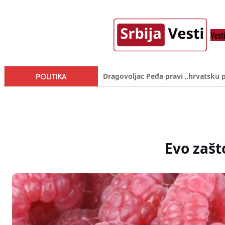
Skoči
na
Vest
sadržaj
Đilas/Šolak propaganda uspela u d
POLITIKA
Evo zašt