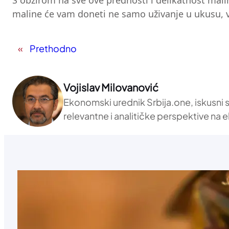
S obzirom na sve ove prednosti i delikatnost malin
maline će vam doneti ne samo uživanje u ukusu, ve
«
Prethodno
Vojislav Milovanović
Ekonomski urednik Srbija.one, iskusni 
relevantne i analitičke perspektive n