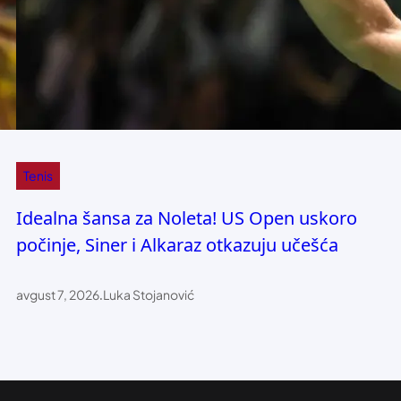
Tenis
Idealna šansa za Noleta! US Open uskoro
počinje, Siner i Alkaraz otkazuju učešća
avgust 7, 2026
.
Luka Stojanović