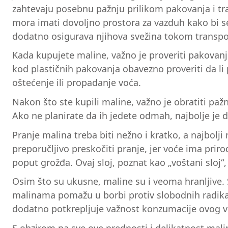
zahtevaju posebnu pažnju prilikom pakovanja i tr
mora imati dovoljno prostora za vazduh kako bi s
dodatno osigurava njihova svežina tokom transpo
Kada kupujete maline, važno je proveriti pakovanj
kod plastičnih pakovanja obavezno proveriti da li 
oštećenje ili propadanje voća.
Nakon što ste kupili maline, važno je obratiti p
Ako ne planirate da ih jedete odmah, najbolje je d
Pranje malina treba biti nežno i kratko, a najbolj
preporučljivo preskočiti pranje, jer voće ima pr
poput grožđa. Ovaj sloj, poznat kao „voštani slo
Osim što su ukusne, maline su i veoma hranljive. 
malinama pomažu u borbi protiv slobodnih radika
dodatno potkrepljuje važnost konzumacije ovog v