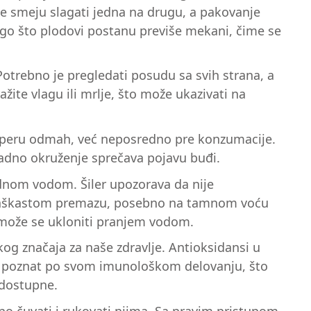
ne smeju slagati jedna na drugu, a pakovanje
ego što plodovi postanu previše mekani, čime se
Potrebno je pregledati posudu sa svih strana, a
žite vlagu ili mrlje, što može ukazivati na
ne peru odmah, već neposredno pre konzumacije.
hladno okruženje sprečava pojavu buđi.
ladnom vodom. Šiler upozorava da nije
om praškastom premazu, posebno na tamnom voću
a može se ukloniti pranjem vodom.
og značaja za naše zdravlje. Antioksidansi u
je poznat po svom imunološkom delovanju, što
 dostupne.