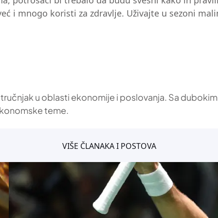
a, potrošači bi trebalo da budu svesni kako ih pravil
ć i mnogo koristi za zdravlje. Uživajte u sezoni mali
stručnjak u oblasti ekonomije i poslovanja. Sa dubokim
a ekonomske teme.
VIŠE ČLANAKA I POSTOVA