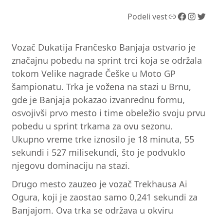
Link
Facebook
Instagram
Twitter
Podeli vest
Vozač Dukatija Frančesko Banjaja ostvario je
značajnu pobedu na sprint trci koja se održala
tokom Velike nagrade Češke u Moto GP
šampionatu. Trka je vožena na stazi u Brnu,
gde je Banjaja pokazao izvanrednu formu,
osvojivši prvo mesto i time obeležio svoju prvu
pobedu u sprint trkama za ovu sezonu.
Ukupno vreme trke iznosilo je 18 minuta, 55
sekundi i 527 milisekundi, što je podvuklo
njegovu dominaciju na stazi.
Drugo mesto zauzeo je vozač Trekhausa Ai
Ogura, koji je zaostao samo 0,241 sekundi za
Banjajom. Ova trka se održava u okviru