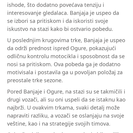
ishode, što dodatno povećava tenziju i
interesovanje gledalaca. Banjaja je uspeo da
se izbori sa pritiskom i da iskoristi svoje
iskustvo na stazi kako bi ostvario pobedu.
U poslednjim krugovima trke, Banjaja je uspeo
da održi prednost ispred Ogure, pokazujući
odličnu kontrolu motocikla i sposobnost da se
nosi sa pritiskom. Ova pobeda ga je dodatno
motivisala i postavila ga u povoljan položaj za
preostale trke sezone.
Pored Banjaje i Ogure, na stazi su se takmičili i
drugi vozači, ali su oni uspeli da se istaknu kao
najbrži. U ovakvim trkama, svaki detalj može
napraviti razliku, a vozači se oslanjaju na svoje
veštine, kao i na strategije svojih timova.