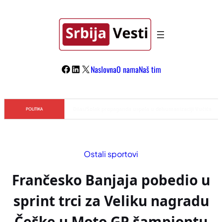
Skoči
na
sadržaj
Facebook
LinkedIn
X
Naslovna
O nama
Naš tim
Đilas/Šolak propaganda uspela u dehumanizaciji Vučića
POLITIKA
Ostali sportovi
Frančesko Banjaja pobedio u
sprint trci za Veliku nagradu
Češke u Moto GP šampiontu