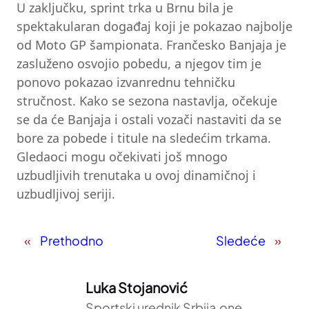
U zaključku, sprint trka u Brnu bila je
spektakularan događaj koji je pokazao najbolje
od Moto GP šampionata. Frančesko Banjaja je
zasluženo osvojio pobedu, a njegov tim je
ponovo pokazao izvanrednu tehničku
stručnost. Kako se sezona nastavlja, očekuje
se da će Banjaja i ostali vozači nastaviti da se
bore za pobede i titule na sledećim trkama.
Gledaoci mogu očekivati još mnogo
uzbudljivih trenutaka u ovoj dinamičnoj i
uzbudljivoj seriji.
«
Prethodno
Sledeće
»
Luka Stojanović
Sportski urednik Srbija.one,