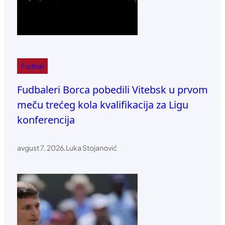
Fudbal
Fudbaleri Borca pobedili Vitebsk u prvom
meču trećeg kola kvalifikacija za Ligu
konferencija
avgust 7, 2026
.
Luka Stojanović