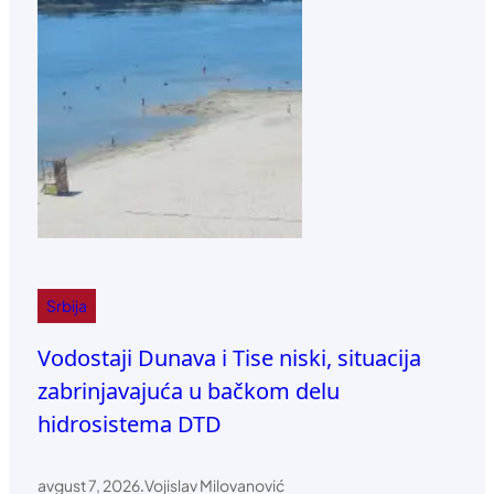
Srbija
Vodostaji Dunava i Tise niski, situacija
zabrinjavajuća u bačkom delu
hidrosistema DTD
avgust 7, 2026
.
Vojislav Milovanović