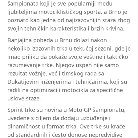
šampionata koji je sve popularniji među
ljubiteljima motociklističkog sporta, a Brno je
poznato kao jedna od najizazovnijih staza zbog
svojih tehničkih karakteristika i brzih krivina.
Banjajina pobeda u Brnu dolazi nakon
nekoliko izazovnih trka u tekućoj sezoni, gde je
imao priliku da pokaže svoje veštine i taktičko
razumevanje trke. Njegov uspeh nije samo
rezultat vožnje, već i timskog rada sa
Dukatijevim inženjerima i tehničarima, koji su
radili na optimizaciji motocikla za specifične
uslove staze.
Sprint trke su novina u Moto GP šampionatu,
uvedene s ciljem da dodaju uzbuđenje i
dinamičnost u format trka. Ove trke su kraće
od standardnih i često donose nepredvidive