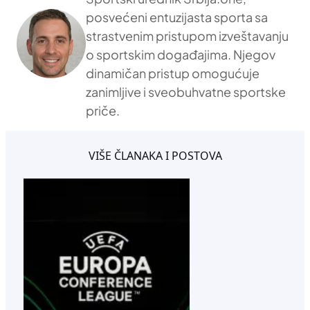
posvećeni entuzijasta sporta sa
strastvenim pristupom izveštavanju
o sportskim događajima. Njegov
dinamičan pristup omogućuje
zanimljive i sveobuhvatne sportske
priče.
VIŠE ČLANAKA I POSTOVA