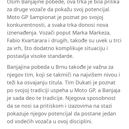
Osim Banjajine pobede, ova trka je bila prilika
za druge vozače da pokažu svoj potencijal.
Moto GP šampionat je poznat po svojoj
konkurentnosti, a svaka trka donosi nova
iznenađenja. Vozači poput Marka Markeza,
Fabio Kvartarara i drugih, takođe su uvek u trci
za vrh, što dodatno komplikuje situaciju i
postavlja visoke standarde.
Banjajina pobeda u Brnu takođe je važna za
njegov tim, koji se takmiči na najvišem nivou i
teži ka osvajanju titula. Tim Dukati je poznat
po svojoj tradiciji uspeha u Moto GP, a Banjaja
je sada deo te tradicije. Njegova sposobnost
da se nosi sa pritiskom i izazovima na stazi
pokazuje njegov potencijal da postane jedan
od vodećih vozača u ovoj disciplini.