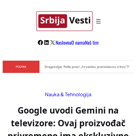
Skoči
na
sadržaj
Facebook
LinkedIn
X
Naslovna
O nama
Naš tim
Đilas/Šolak propaganda uspela u dehumanizaciji Vučića
POLITIKA
Nauka & Tehnologija
Google uvodi Gemini na
televizore: Ovaj proizvođač
privremeno ima ekskluzivno