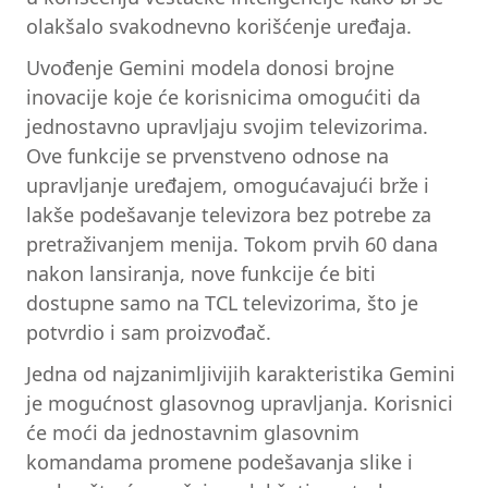
olakšalo svakodnevno korišćenje uređaja.
Uvođenje Gemini modela donosi brojne
inovacije koje će korisnicima omogućiti da
jednostavno upravljaju svojim televizorima.
Ove funkcije se prvenstveno odnose na
upravljanje uređajem, omogućavajući brže i
lakše podešavanje televizora bez potrebe za
pretraživanjem menija. Tokom prvih 60 dana
nakon lansiranja, nove funkcije će biti
dostupne samo na TCL televizorima, što je
potvrdio i sam proizvođač.
Jedna od najzanimljivijih karakteristika Gemini
je mogućnost glasovnog upravljanja. Korisnici
će moći da jednostavnim glasovnim
komandama promene podešavanja slike i