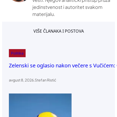
jedinstvenost i autoritet svakom
materijalu.
VIŠE ČLANAKA I POSTOVA
Politika
Zelenski se oglasio nakon večere s Vučićem: 
avgust 8, 2026
.
Stefan Ristić