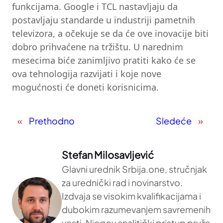
funkcijama. Google i TCL nastavljaju da
postavljaju standarde u industriji pametnih
televizora, a očekuje se da će ove inovacije biti
dobro prihvaćene na tržištu. U narednim
mesecima biće zanimljivo pratiti kako će se
ova tehnologija razvijati i koje nove
mogućnosti će doneti korisnicima.
«
Prethodno
Sledeće
»
Stefan Milosavljević
Glavni urednik Srbija.one, stručnjak
za urednički rad i novinarstvo.
Izdvaja se visokim kvalifikacijama i
dubokim razumevanjem savremenih
vesti. Njegov analitički pristup pruža