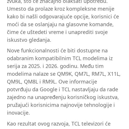
zvuka, što će značajno olakšati upotrebu.
Umesto da prolaze kroz kompleksne menije
kako bi našli odgovarajuće opcije, korisnici će
moći da se oslanjaju na glasovne komande,
čime će uštedeti vreme i unaprediti svoje
iskustvo gledanja.
Nove funkcionalnosti će biti dostupne na
odabranim kompatibilnim TCL modelima iz
serija za 2025. i 2026. godinu. Među tim
modelima nalaze se QM9K, QM7L, RM7L, X11L,
QM9L, QM8L i RM9L. Ove informacije
potvrđuju da Google i TCL nastavljaju da rade
zajedno na unapređenju korisničkog iskustva,
pružajući korisnicima najnovije tehnologije i
inovacije.
Kao rezultat ovog razvoja, TCL televizori će