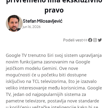
pravo
Stefan Milosavljević
jun 16, 2026
Link
Facebook
Instagram
Twitter
Podeli vest
Google TV trenutno širi svoj sistem upravljanja
novim funkcijama zasnovanim na Google
jezičkom modelu Gemini. Ove nove
mogućnosti će u početku biti dostupne
isključivo na TCL televizorima, što je izazvalo
veliko interesovanje među korisnicima. Google
TV, jedan od najpopularnijih sistema za
pametne televizore, postavlja nove standarde
u korišćenju veštačke inteligencije kako bi se