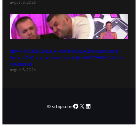
avgust 8, 2026
HITAN PREKID EMISIJA! Asmin DIVLJAČKI nasrnuo na
Daču UŽIVO u programu, voditeljka MOMENTALNO sve
obustavila!
avgust 8, 2026
Facebook
X
LinkedIn
©
srbija.one