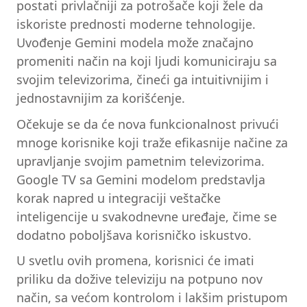
postati privlačniji za potrošače koji žele da
iskoriste prednosti moderne tehnologije.
Uvođenje Gemini modela može značajno
promeniti način na koji ljudi komuniciraju sa
svojim televizorima, čineći ga intuitivnijim i
jednostavnijim za korišćenje.
Očekuje se da će nova funkcionalnost privući
mnoge korisnike koji traže efikasnije načine za
upravljanje svojim pametnim televizorima.
Google TV sa Gemini modelom predstavlja
korak napred u integraciji veštačke
inteligencije u svakodnevne uređaje, čime se
dodatno poboljšava korisničko iskustvo.
U svetlu ovih promena, korisnici će imati
priliku da dožive televiziju na potpuno nov
način, sa većom kontrolom i lakšim pristupom