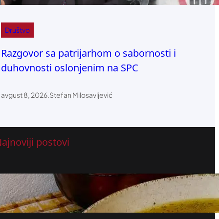
Društvo
Razgovor sa patrijarhom o sabornosti i
duhovnosti oslonjenim na SPC
avgust 8, 2026
.
Stefan Milosavljević
ajnoviji postovi
PILEĆA SUPA SA POVRĆEM I KNEDLAMA:
Domaća i puna ukusa
avgust 8, 2026