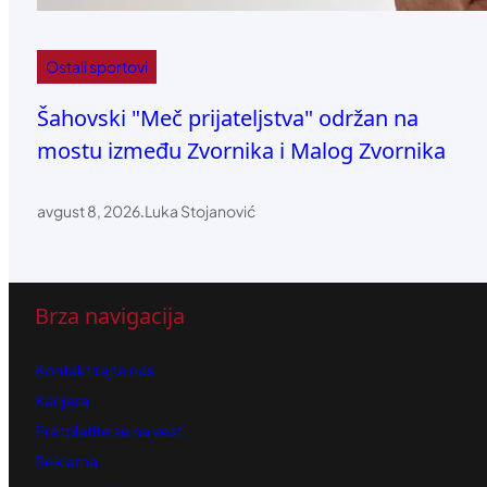
Ostali sportovi
Šahovski "Meč prijateljstva" održan na
mostu između Zvornika i Malog Zvornika
avgust 8, 2026
.
Luka Stojanović
Brza navigacija
Kontaktirajte nas
Karijera
Pretplatite se na vesti
Reklama