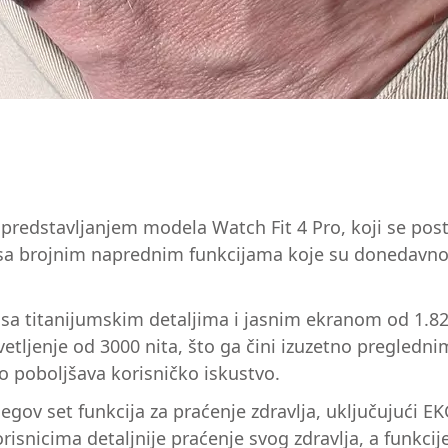
predstavljanjem modela Watch Fit 4 Pro, koji se posta
 sa brojnim naprednim funkcijama koje su donedavno b
 sa titanijumskim detaljima i jasnim ekranom od 1.82
tljenje od 3000 nita, što ga čini izuzetno preglednim
 poboljšava korisničko iskustvo.
gov set funkcija za praćenje zdravlja, uključujući EKG
snicima detaljnije praćenje svog zdravlja, a funkcij