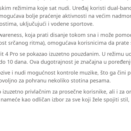
tskim režimima koje sat nudi. Uređaj koristi dual-ba
ogućava bolje praćenje aktivnosti na većim nadmors
ostima, uključujući i vodene sportove.
Awareness, koja prati disanje tokom sna i može pomoći
nost srčanog ritma), omogućava korisnicima da prate st
Fit 4 Pro se pokazao izuzetno pouzdanim. U režimu uob
 do 10 dana. Ova dugotrajnost je značajna u poređen
ozive i nudi mogućnost kontrole muzike, što ga čin
dovoljno za pohranu nekoliko stotina pesama.
 izuzetno privlačnim za prosečne korisnike, ali i za o
nameće kao odličan izbor za sve koji žele spojiti stil