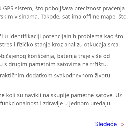
nd GPS sistem, što poboljšava preciznost praćenja
kim visinama. Takođe, sat ima offline mape, što
 u identifikaciji potencijalnih problema kao što
res i fizičko stanje kroz analizu otkucaja srca.
ičajenog korišćenja, baterija traje više od
ju s drugim pametnim satovima na tržištu.
i praktičnim dodatkom svakodnevnom životu.
ne koji su navikli na skuplje pametne satove. Uz
, funkcionalnost i zdravlje u jednom uređaju.
Sledeće
»