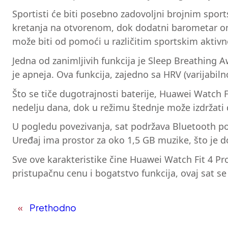
Sportisti će biti posebno zadovoljni brojnim spor
kretanja na otvorenom, dok dodatni barometar om
može biti od pomoći u različitim sportskim aktivn
Jedna od zanimljivih funkcija je Sleep Breathing 
je apneja. Ova funkcija, zajedno sa HRV (varijabil
Što se tiče dugotrajnosti baterije, Huawei Watch 
nedelju dana, dok u režimu štednje može izdržati
U pogledu povezivanja, sat podržava Bluetooth p
Uređaj ima prostor za oko 1,5 GB muzike, što je 
Sve ove karakteristike čine Huawei Watch Fit 4 Pro
pristupačnu cenu i bogatstvo funkcija, ovaj sat se 
«
Prethodno