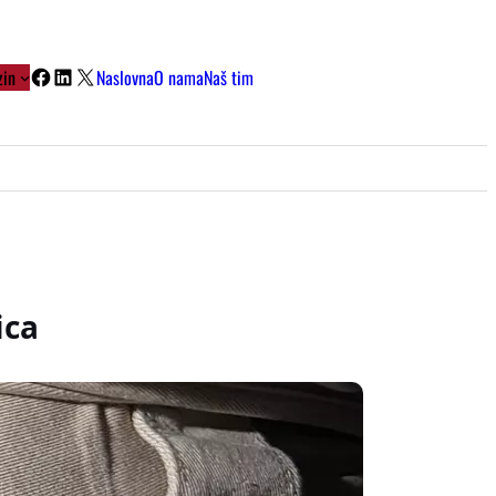
Facebook
LinkedIn
X
in
Naslovna
O nama
Naš tim
ica