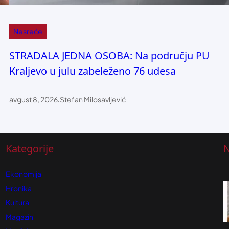
Nesreće
STRADALA JEDNA OSOBA: Na području PU
Kraljevo u julu zabeleženo 76 udesa
avgust 8, 2026
.
Stefan Milosavljević
Kategorije
N
Ekonomija
Hronika
Kultura
Magazin