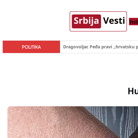
Skoči
na
Vest
sadržaj
Đilas/Šolak propaganda uspela u d
POLITIKA
Hu