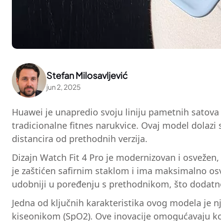
Stefan Milosavljević
jun 2, 2025
Huawei je unapredio svoju liniju pametnih satova 
tradicionalne fitnes narukvice. Ovaj model dolazi
distancira od prethodnih verzija.
Dizajn Watch Fit 4 Pro je modernizovan i osvežen,
je zaštićen safirnim staklom i ima maksimalno osve
udobniji u poređenju s prethodnikom, što dodatno
Jedna od ključnih karakteristika ovog modela je nje
kiseonikom (SpO2). Ove inovacije omogućavaju kori