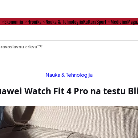
i
Ekonomija
Hronika
Nauka & Tehnologija
Kultura
Sport
Medicina
Magaz
ehumanizaciji Vučića
Nauka & Tehnologija
awei Watch Fit 4 Pro na testu Bl