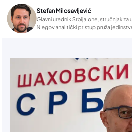
Stefan Milosavljević
Glavni urednik Srbija.one, stručnjak za
Njegov analitički pristup pruža jedinstv