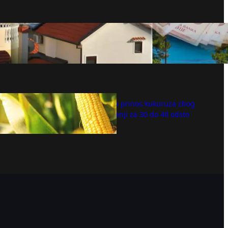
Cene letovanja na Jadranu i Egeju: gde je
najskuplje
avgust 8, 2026
Očekuje se da prinos kukuruza zbog
suše bude manji za 30 do 40 odsto
avgust 8, 2026