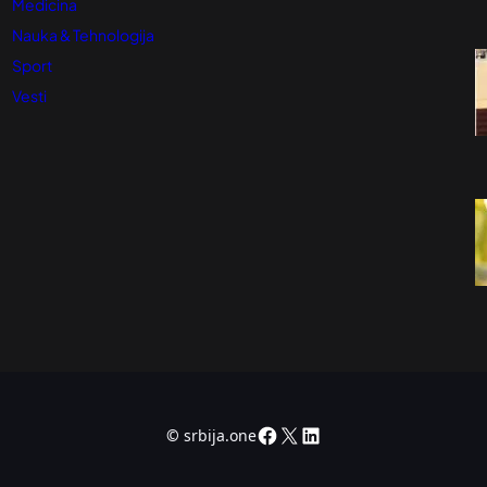
Medicina
Nauka & Tehnologija
Sport
Vesti
Facebook
X
LinkedIn
©
srbija.one