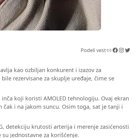
Link
Facebook
Instagram
Twitter
Podeli vest
vlja kao ozbiljan konkurent i izazov za
ile rezervisane za skuplje uređaje, čime se
 inča koji koristi AMOLED tehnologiju. Ovaj ekran
 čak i na jakom suncu. Osim toga, sat je tanji i
, detekciju krutosti arterija i merenje zasićenosti
e su jednostavne za korišćenje.