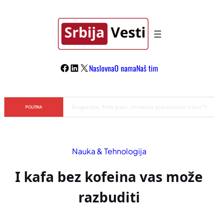
Skoči
na
sadržaj
Facebook
LinkedIn
X
Naslovna
O nama
Naš tim
Đilas/Šolak propaganda uspela u dehumanizaciji Vučića
POLITIKA
Nauka & Tehnologija
I kafa bez kofeina vas može
razbuditi