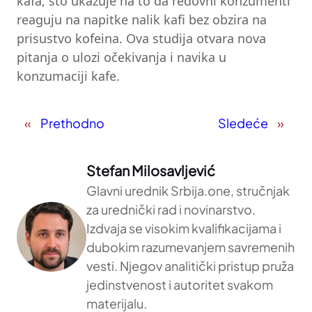
kafa, što ukazuje na to da redovni konzumenti
reaguju na napitke nalik kafi bez obzira na
prisustvo kofeina. Ova studija otvara nova
pitanja o ulozi očekivanja i navika u
konzumaciji kafe.
«
Prethodno
Sledeće
»
Stefan Milosavljević
Glavni urednik Srbija.one, stručnjak
za urednički rad i novinarstvo.
Izdvaja se visokim kvalifikacijama i
dubokim razumevanjem savremenih
vesti. Njegov analitički pristup pruža
jedinstvenost i autoritet svakom
materijalu.