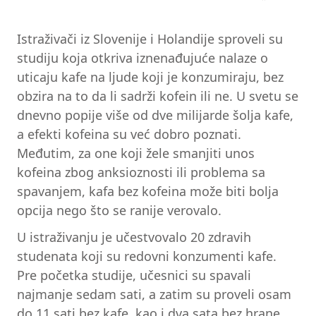
Istraživači iz Slovenije i Holandije sproveli su
studiju koja otkriva iznenađujuće nalaze o
uticaju kafe na ljude koji je konzumiraju, bez
obzira na to da li sadrži kofein ili ne. U svetu se
dnevno popije više od dve milijarde šolja kafe,
a efekti kofeina su već dobro poznati.
Međutim, za one koji žele smanjiti unos
kofeina zbog anksioznosti ili problema sa
spavanjem, kafa bez kofeina može biti bolja
opcija nego što se ranije verovalo.
U istraživanju je učestvovalo 20 zdravih
studenata koji su redovni konzumenti kafe.
Pre početka studije, učesnici su spavali
najmanje sedam sati, a zatim su proveli osam
do 11 sati bez kafe, kao i dva sata bez hrane