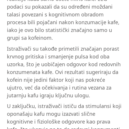
podaci su pokazali da su određeni moždani
talasi povezani s kognitivnom obradom
procesa bili pojačani nakon konzumacije kafe,
iako je ovo bilo statistički značajno samo u
grupi sa kofeinom.
Istraživači su takođe primetili značajan porast
krvnog pritiska i smanjenje pulsa kod oba
uzorka, što je uobičajen odgovor kod redovnih
konzumenata kafe. Ovi rezultati sugeriraju da
kofein nije jedini faktor koji nas pokreće
ujutro, već da očekivanja i rutina vezana za
jutarnju kafu igraju ključnu ulogu.
U zaključku, istraživači ističu da stimulansi koji
oponašaju kafu mogu izazvati slične
kognitivne i fiziološke odgovore kao prava