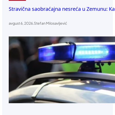
Stravična saobraćajna nesreća u Zemunu: Ka
avgust 6, 2026
.
Stefan Milosavljević