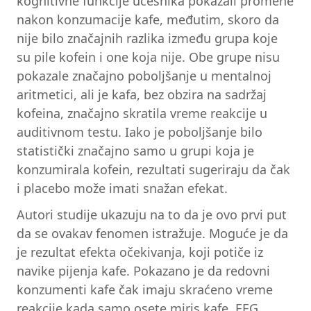
kognitivne funkcije učesnika pokazali promene
nakon konzumacije kafe, međutim, skoro da
nije bilo značajnih razlika između grupa koje
su pile kofein i one koja nije. Obe grupe nisu
pokazale značajno poboljšanje u mentalnoj
aritmetici, ali je kafa, bez obzira na sadržaj
kofeina, značajno skratila vreme reakcije u
auditivnom testu. Iako je poboljšanje bilo
statistički značajno samo u grupi koja je
konzumirala kofein, rezultati sugeriraju da čak
i placebo može imati snažan efekat.
Autori studije ukazuju na to da je ovo prvi put
da se ovakav fenomen istražuje. Moguće je da
je rezultat efekta očekivanja, koji potiče iz
navike pijenja kafe. Pokazano je da redovni
konzumenti kafe čak imaju skraćeno vreme
reakcije kada samo osete miris kafe. EEG