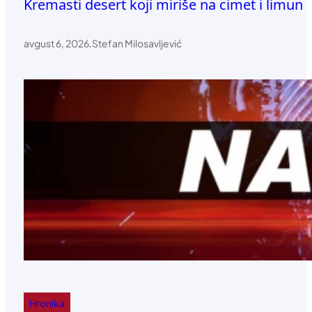
Kremasti desert koji miriše na cimet i limun
avgust 6, 2026
.
Stefan Milosavljević
Hronika