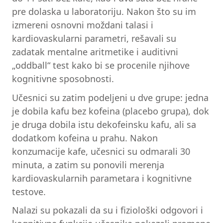
pre dolaska u laboratoriju. Nakon što su im
izmereni osnovni moždani talasi i
kardiovaskularni parametri, rešavali su
zadatak mentalne aritmetike i auditivni
„oddball“ test kako bi se procenile njihove
kognitivne sposobnosti.
Učesnici su zatim podeljeni u dve grupe: jedna
je dobila kafu bez kofeina (placebo grupa), dok
je druga dobila istu dekofeinsku kafu, ali sa
dodatkom kofeina u prahu. Nakon
konzumacije kafe, učesnici su odmarali 30
minuta, a zatim su ponovili merenja
kardiovaskularnih parametara i kognitivne
testove.
Nalazi su pokazali da su i fiziološki odgovori i