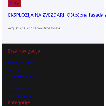
Zločin
EKSPLOZIJA NA ZVEZDARI: Oštećena fasada zg
avgust 6, 2026
.
Stefan Milosavljević
Brza navigacija
Kontaktirajte nas
Karijera
Pretplatite se na vesti
Reklama
Pravila korišćenja
Urednička politika
Kategorije