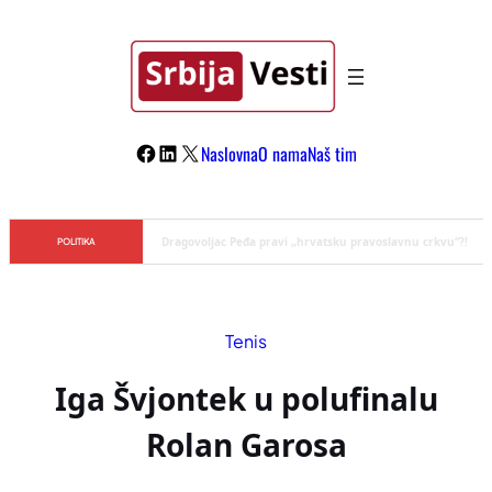
Skoči
na
sadržaj
Facebook
LinkedIn
X
Naslovna
O nama
Naš tim
Đilas/Šolak propaganda uspela u dehumanizaciji Vučića
POLITIKA
Tenis
Iga Švjontek u polufinalu
Rolan Garosa