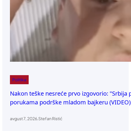
Politika
Nakon teške nesreće prvo izgovorio: "Srbija
porukama podrške mladom bajkeru (VIDEO)
avgust 7, 2026
.
Stefan Ristić