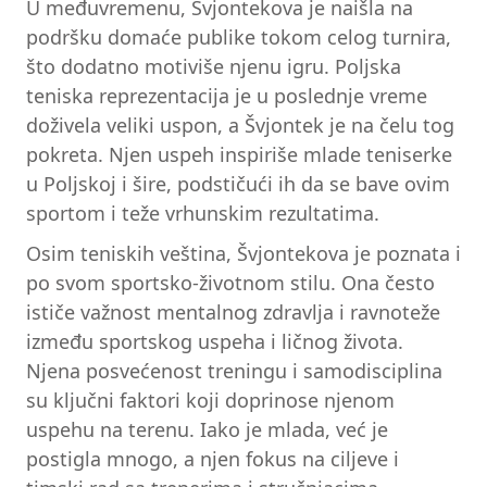
U međuvremenu, Švjontekova je naišla na
podršku domaće publike tokom celog turnira,
što dodatno motiviše njenu igru. Poljska
teniska reprezentacija je u poslednje vreme
doživela veliki uspon, a Švjontek je na čelu tog
pokreta. Njen uspeh inspiriše mlade teniserke
u Poljskoj i šire, podstičući ih da se bave ovim
sportom i teže vrhunskim rezultatima.
Osim teniskih veština, Švjontekova je poznata i
po svom sportsko-životnom stilu. Ona često
ističe važnost mentalnog zdravlja i ravnoteže
između sportskog uspeha i ličnog života.
Njena posvećenost treningu i samodisciplina
su ključni faktori koji doprinose njenom
uspehu na terenu. Iako je mlada, već je
postigla mnogo, a njen fokus na ciljeve i