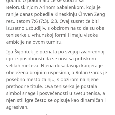
godini. U polufinalu će se suočiti sa
Beloruskinjom Arinom Sabalenkom, koja je
ranije danas pobedila Kineskinju Ćinven Ženg
rezultatom 7:6 (7:3), 6:3. Ovaj susret će biti
izuzetno uzbudljiv, s obzirom na to da su obe
teniserke u vrhunskoj formi i imaju visoke
ambicije na ovom turniru.
Iga Švjontek je poznata po svojoj izvanrednoj
igri i sposobnosti da se nosi sa pritiskom
velikih mečeva. Njena dosadašnja karijera je
obeležena brojnim uspesima, a Rolan Garos je
posebno mesto za nju, s obzirom na njene
prethodne titule. Ova teniserka je postala
simbol snage i posvećenosti u svetu tenisa, a
njen stil igre često se opisuje kao dinamičan i
agresivan.