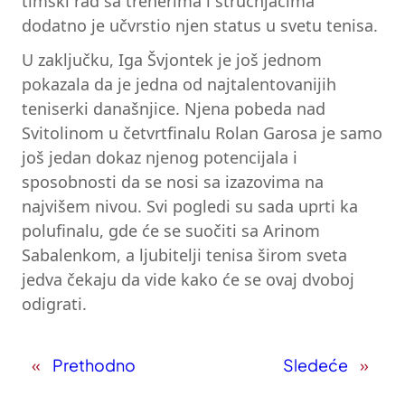
timski rad sa trenerima i stručnjacima
dodatno je učvrstio njen status u svetu tenisa.
U zaključku, Iga Švjontek je još jednom
pokazala da je jedna od najtalentovanijih
teniserki današnjice. Njena pobeda nad
Svitolinom u četvrtfinalu Rolan Garosa je samo
još jedan dokaz njenog potencijala i
sposobnosti da se nosi sa izazovima na
najvišem nivou. Svi pogledi su sada uprti ka
polufinalu, gde će se suočiti sa Arinom
Sabalenkom, a ljubitelji tenisa širom sveta
jedva čekaju da vide kako će se ovaj dvoboj
odigrati.
«
Prethodno
Sledeće
»