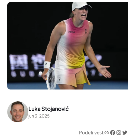
Luka Stojanović
jun 3, 2025
Link
Facebook
Instagram
Twitter
Podeli vest