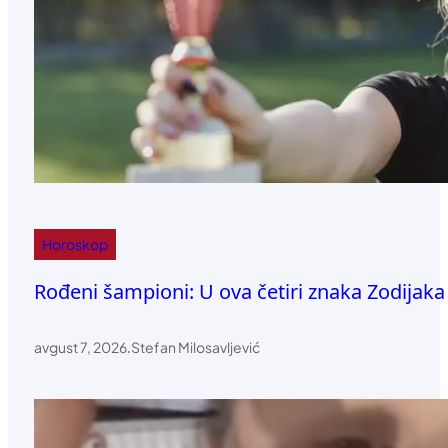
Horoskop
Rođeni šampioni: U ova četiri znaka Zodijaka k
avgust 7, 2026
.
Stefan Milosavljević