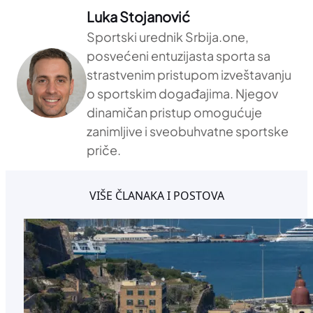
Luka Stojanović
Sportski urednik Srbija.one,
posvećeni entuzijasta sporta sa
strastvenim pristupom izveštavanju
o sportskim događajima. Njegov
dinamičan pristup omogućuje
zanimljive i sveobuhvatne sportske
priče.
VIŠE ČLANAKA I POSTOVA