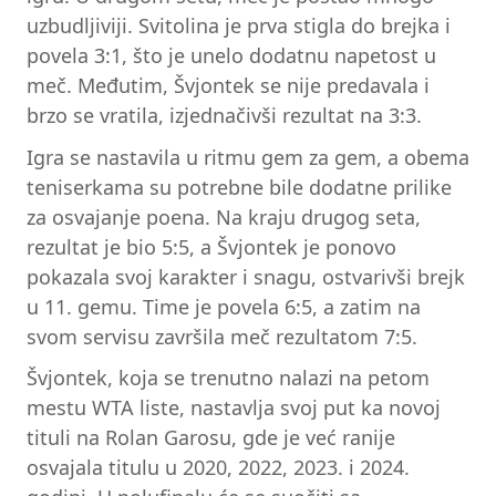
uzbudljiviji. Svitolina je prva stigla do brejka i
povela 3:1, što je unelo dodatnu napetost u
meč. Međutim, Švjontek se nije predavala i
brzo se vratila, izjednačivši rezultat na 3:3.
Igra se nastavila u ritmu gem za gem, a obema
teniserkama su potrebne bile dodatne prilike
za osvajanje poena. Na kraju drugog seta,
rezultat je bio 5:5, a Švjontek je ponovo
pokazala svoj karakter i snagu, ostvarivši brejk
u 11. gemu. Time je povela 6:5, a zatim na
svom servisu završila meč rezultatom 7:5.
Švjontek, koja se trenutno nalazi na petom
mestu WTA liste, nastavlja svoj put ka novoj
tituli na Rolan Garosu, gde je već ranije
osvajala titulu u 2020, 2022, 2023. i 2024.