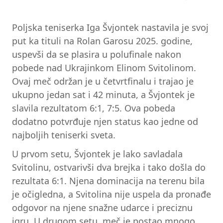
Poljska teniserka Iga Švjontek nastavila je svoj
put ka tituli na Rolan Garosu 2025. godine,
uspevši da se plasira u polufinale nakon
pobede nad Ukrajinkom Elinom Svitolinom.
Ovaj meč održan je u četvrtfinalu i trajao je
ukupno jedan sat i 42 minuta, a Švjontek je
slavila rezultatom 6:1, 7:5. Ova pobeda
dodatno potvrđuje njen status kao jedne od
najboljih teniserki sveta.
U prvom setu, Švjontek je lako savladala
Svitolinu, ostvarivši dva brejka i tako došla do
rezultata 6:1. Njena dominacija na terenu bila
je očigledna, a Svitolina nije uspela da pronađe
odgovor na njene snažne udarce i preciznu
igru. U drugom setu, meč je postao mnogo