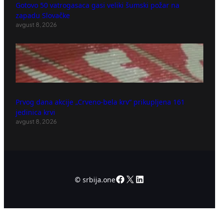
Gotovo 50 vatrogasaca gasi veliki šumski požar na
zapadu Slovačke
avgust 8, 2026
Prvog dana akcije „Crveno-bela krv“ prikupljena 161
jedinica krvi
avgust 8, 2026
Facebook
X
LinkedIn
©
srbija.one