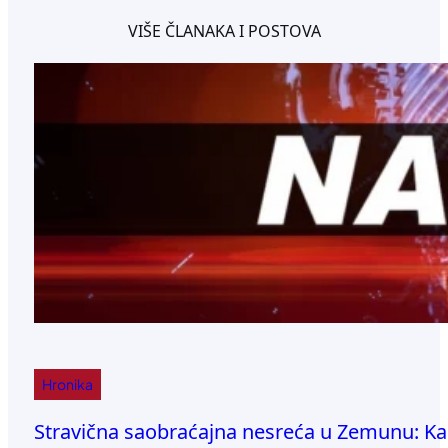
VIŠE ČLANAKA I POSTOVA
Hronika
Stravična saobraćajna nesreća u Zemunu: Ka