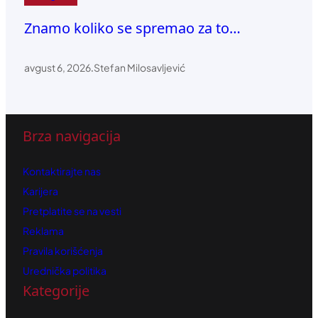
Znamo koliko se spremao za to…
avgust 6, 2026
.
Stefan Milosavljević
Brza navigacija
Kontaktirajte nas
Karijera
Pretplatite se na vesti
Reklama
Pravila korišćenja
Urednička politika
Kategorije