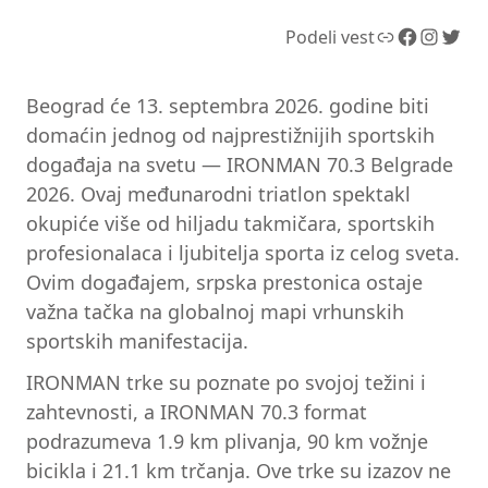
Link
Facebook
Instagram
Twitter
Podeli vest
Beograd će 13. septembra 2026. godine biti
domaćin jednog od najprestižnijih sportskih
događaja na svetu — IRONMAN 70.3 Belgrade
2026. Ovaj međunarodni triatlon spektakl
okupiće više od hiljadu takmičara, sportskih
profesionalaca i ljubitelja sporta iz celog sveta.
Ovim događajem, srpska prestonica ostaje
važna tačka na globalnoj mapi vrhunskih
sportskih manifestacija.
IRONMAN trke su poznate po svojoj težini i
zahtevnosti, a IRONMAN 70.3 format
podrazumeva 1.9 km plivanja, 90 km vožnje
bicikla i 21.1 km trčanja. Ove trke su izazov ne