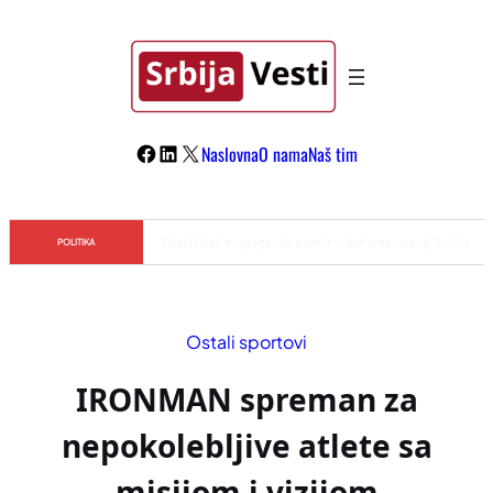
Skoči
na
sadržaj
Facebook
LinkedIn
X
Naslovna
O nama
Naš tim
Đilas/Šolak propaganda uspela u dehumanizaciji Vučića
POLITIKA
Ostali sportovi
IRONMAN spreman za
nepokolebljive atlete sa
misijom i vizijom