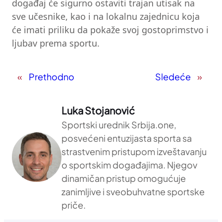
događaj će sigurno ostaviti trajan utisak na
sve učesnike, kao i na lokalnu zajednicu koja
će imati priliku da pokaže svoj gostoprimstvo i
ljubav prema sportu.
«
Prethodno
Sledeće
»
Luka Stojanović
Sportski urednik Srbija.one,
posvećeni entuzijasta sporta sa
strastvenim pristupom izveštavanju
o sportskim događajima. Njegov
dinamičan pristup omogućuje
zanimljive i sveobuhvatne sportske
priče.