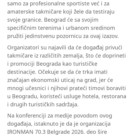
samo za profesionalne sportiste već i za
amaterske takmičare koji žele da testiraju
svoje granice. Beograd će sa svojim
specifičnim terenima i urbanom sredinom
pružiti jedinstvenu pozornicu za ovaj izazov.
Organizatori su najavili da će događaj privući
takmičare iz različitih zemalja, što će doprineti
i promociji Beograda kao turističke
destinacije. Očekuje se da će trka imati
značajan ekonomski uticaj na grad, jer će
mnogi učesnici i njihovi prateći timovi boraviti
u Beogradu, koristeći usluge hotela, restorana
i drugih turističkih sadržaja.
Na konferenciji za medije povodom ovog
događaja, istaknuto je da je organizacija
IRONMAN 70.3 Belgrade 2026. deo šire