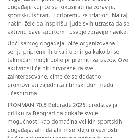
događaje koji će se fokusirati na zdravlje,
sportsku ishranu i pripremu za triatlon. Na taj
način, žele da inspirišu ljude svih uzrasta da se
aktivno bave sportom i usvoje zdravije navike.
Uoči samog događaja, biće organizovana i
serija pripremnih trka i treninga kako bi se
takmičari mogli bolje pripremiti za izazov. Ove
aktivnosti će biti otvorene za sve
zainteresovane, čime će se dodatno
promovirati zajednica i timski duh među
učesnicima.
IRONMAN 70.3 Belgrade 2026. predstavlja
priliku za Beograd da pokaže svoje
mogućnosti kao domaćina velikih sportskih
događaja, ali i da afirmiše ideju o važnosti