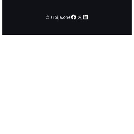
Facebook
X
LinkedIn
©
srbija.one