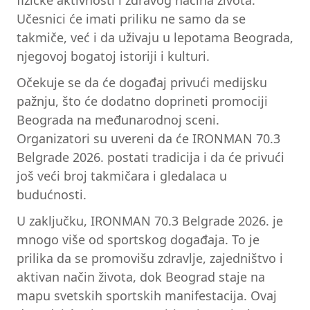
fizičke aktivnosti i zdravog načina života.
Učesnici će imati priliku ne samo da se
takmiče, već i da uživaju u lepotama Beograda,
njegovoj bogatoj istoriji i kulturi.
Očekuje se da će događaj privući medijsku
pažnju, što će dodatno doprineti promociji
Beograda na međunarodnoj sceni.
Organizatori su uvereni da će IRONMAN 70.3
Belgrade 2026. postati tradicija i da će privući
još veći broj takmičara i gledalaca u
budućnosti.
U zaključku, IRONMAN 70.3 Belgrade 2026. je
mnogo više od sportskog događaja. To je
prilika da se promovišu zdravlje, zajedništvo i
aktivan način života, dok Beograd staje na
mapu svetskih sportskih manifestacija. Ovaj