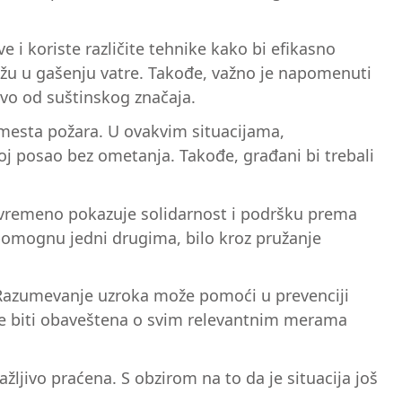
e i koriste različite tehnike kako bi efikasno
ažu u gašenju vatre. Takođe, važno je napomenuti
tvo od suštinskog značaja.
 mesta požara. U ovakvim situacijama,
j posao bez ometanja. Takođe, građani bi trebali
stovremeno pokazuje solidarnost i podršku prema
pomognu jedni drugima, bilo kroz pružanje
. Razumevanje uzroka može pomoći u prevenciji
st će biti obaveštena o svim relevantnim merama
ažljivo praćena. S obzirom na to da je situacija još