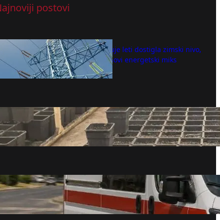
ajnoviji postovi
Potrošnja struje leti dostigla zimski nivo,
treba tražiti novi energetski miks
avgust 8, 2026
U Smederevu otkrivena laboratorija
marihuane, zaplenjeno pola tone (FOTO)
avgust 8, 2026
Tri vozila se sudarila, jedna osoba
prevezena u Urgentni centar
avgust 8, 2026