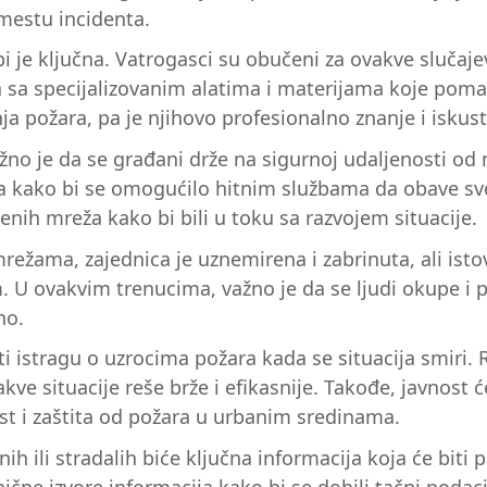
 mestu incidenta.
i je ključna. Vatrogasci su obučeni za ovakve slučajev
la sa specijalizovanim alatima i materijama koje pom
ja požara, pa je njihovo profesionalno znanje i iskus
no je da se građani drže na sigurnoj udaljenosti od
ja kako bi se omogućilo hitnim službama da obave svo
enih mreža kako bi bili u toku sa razvojem situacije.
mrežama, zajednica je uznemirena i zabrinuta, ali i
 U ovakvim trenucima, važno je da se ljudi okupe i 
no.
i istragu o uzrocima požara kada se situacija smiri
takve situacije reše brže i efikasnije. Takođe, javno
ost i zaštita od požara u urbanim sredinama.
h ili stradalih biće ključna informacija koja će biti p