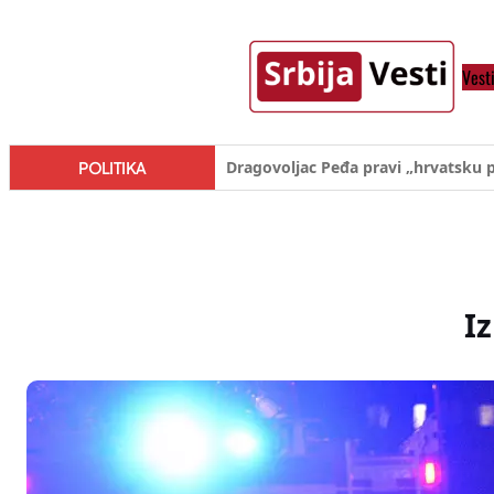
Skoči
na
Vest
sadržaj
Đilas/Šolak propaganda uspela u d
POLITIKA
I