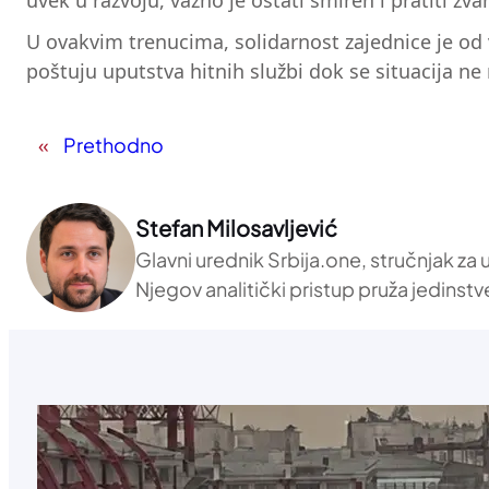
uvek u razvoju, važno je ostati smiren i pratiti zva
U ovakvim trenucima, solidarnost zajednice je od 
poštuju uputstva hitnih službi dok se situacija ne 
«
Prethodno
Stefan Milosavljević
Glavni urednik Srbija.one, stručnjak za
Njegov analitički pristup pruža jedinstv