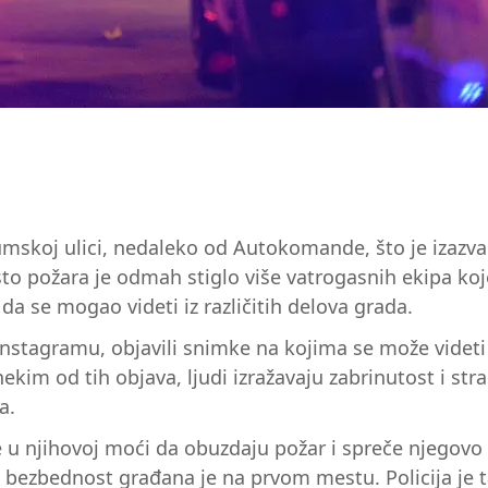
Humskoj ulici, nedaleko od Autokomande, što je izazv
o požara je odmah stiglo više vatrogasnih ekipa koj
 da se mogao videti iz različitih delova grada.
stagramu, objavili snimke na kojima se može videti
nekim od tih objava, ljudi izražavaju zabrinutost i str
a.
 u njihovoj moći da obuzdaju požar i spreče njegovo 
 bezbednost građana je na prvom mestu. Policija je t