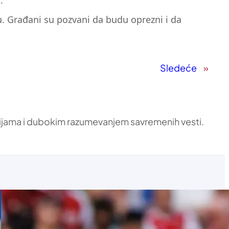
.
u. Građani su pozvani da budu oprezni i da
Sledeće
»
ikacijama i dubokim razumevanjem savremenih vesti.