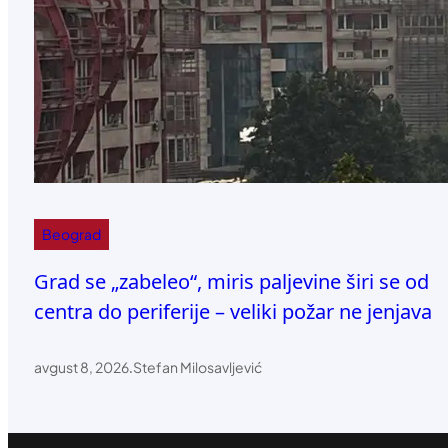
Beograd
Grad se „zabeleo“, miris paljevine širi se od
centra do periferije – veliki požar ne jenjava
avgust 8, 2026
.
Stefan Milosavljević