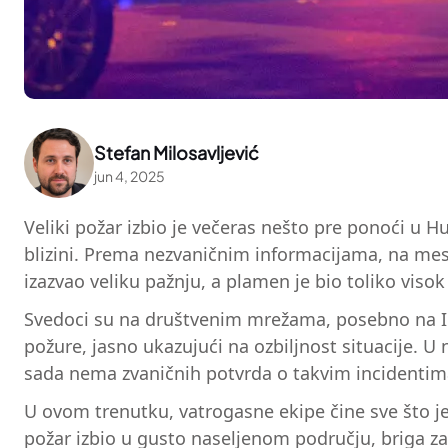
Stefan Milosavljević
jun 4, 2025
Veliki požar izbio je večeras nešto pre ponoći u 
blizini. Prema nezvaničnim informacijama, na mest
izazvao veliku pažnju, a plamen je bio toliko visok
Svedoci su na društvenim mrežama, posebno na In
požure, jasno ukazujući na ozbiljnost situacije. U 
sada nema zvaničnih potvrda o takvim incidentim
U ovom trenutku, vatrogasne ekipe čine sve što je
požar izbio u gusto naseljenom području, briga za