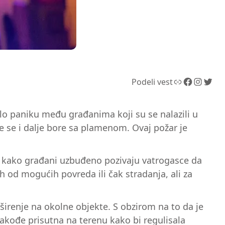
Link
Facebook
Instagram
Twitter
Podeli vest
alo paniku među građanima koji su se nalazili u
e se i dalje bore sa plamenom. Ovaj požar je
 kako građani uzbuđeno pozivaju vatrogasce da
ah od mogućih povreda ili čak stradanja, ali za
širenje na okolne objekte. S obzirom na to da je
akođe prisutna na terenu kako bi regulisala