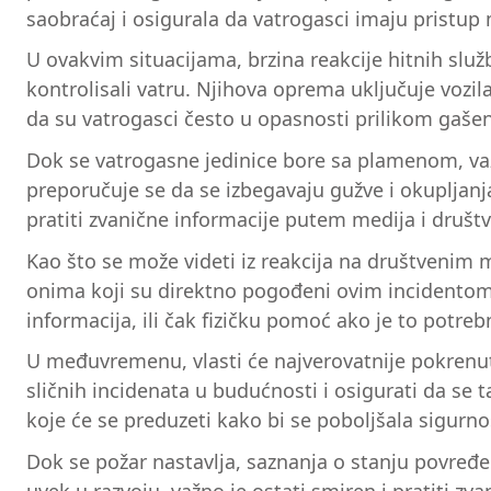
saobraćaj i osigurala da vatrogasci imaju pristup
U ovakvim situacijama, brzina reakcije hitnih služb
kontrolisali vatru. Njihova oprema uključuje vozi
da su vatrogasci često u opasnosti prilikom gašen
Dok se vatrogasne jedinice bore sa plamenom, važ
preporučuje se da se izbegavaju gužve i okupljan
pratiti zvanične informacije putem medija i društv
Kao što se može videti iz reakcija na društvenim 
onima koji su direktno pogođeni ovim incidentom.
informacija, ili čak fizičku pomoć ako je to potreb
U međuvremenu, vlasti će najverovatnije pokrenut
sličnih incidenata u budućnosti i osigurati da se 
koje će se preduzeti kako bi se poboljšala sigurn
Dok se požar nastavlja, saznanja o stanju povređeni