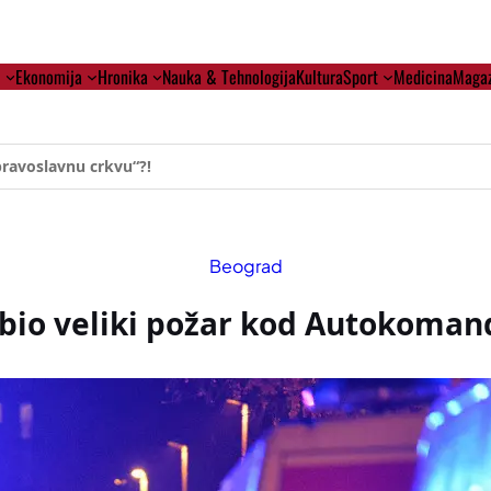
i
Ekonomija
Hronika
Nauka & Tehnologija
Kultura
Sport
Medicina
Magaz
ehumanizaciji Vučića
Beograd
zbio veliki požar kod Autokoman