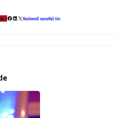
Facebook
LinkedIn
X
in
Naslovna
O nama
Naš tim
de