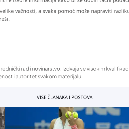
nične izvore informacija kako bi se dobili tačni podaci
velike važnosti, a svaka pomoć može napraviti razlik
reši.
 urednički rad i novinarstvo. Izdvaja se visokim kvalif
enost i autoritet svakom materijalu.
VIŠE ČLANAKA I POSTOVA