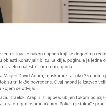
cenu situacije nakon napada koji se dogodio u region
u oblasti Kohav Jair, blizu Kalkilje, poginula je jedn
 Izraelu i palestinskim teritorijama.
žba Magen David Adom, muškarac star oko 35 godina p
dok su tri lakše povređene. Ovaj napad je izazvao v
 kojem se odvija.
dača, izraelski Arapin iz Tajibea, ubijen tokom polici
aju za drugim osumnjičenim. Policija je takođe pronašl