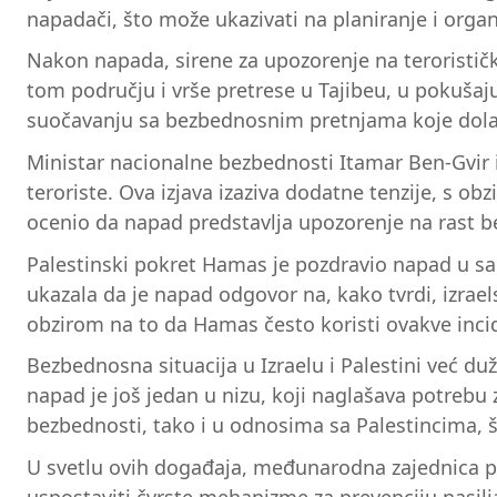
napadači, što može ukazivati na planiranje i organ
Nakon napada, sirene za upozorenje na terorističku
tom području i vrše pretrese u Tajibeu, u pokušaju
suočavanju sa bezbednosnim pretnjama koje dolaz
Ministar nacionalne bezbednosti Itamar Ben-Gvir i
teroriste. Ova izjava izaziva dodatne tenzije, s o
ocenio da napad predstavlja upozorenje na rast bez
Palestinski pokret Hamas je pozdravio napad u sao
ukazala da je napad odgovor na, kako tvrdi, izrael
obzirom na to da Hamas često koristi ovakve incid
Bezbednosna situacija u Izraelu i Palestini već d
napad je još jedan u nizu, koji naglašava potrebu 
bezbednosti, tako i u odnosima sa Palestincima, 
U svetlu ovih događaja, međunarodna zajednica po