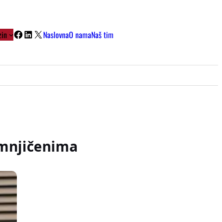
Facebook
LinkedIn
X
in
Naslovna
O nama
Naš tim
umnjičenima