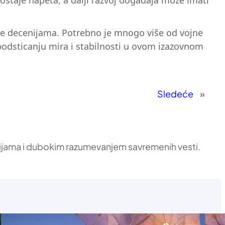
a ostaje napeta, a dalji razvoj događaja može imati
aje decenijama. Potrebno je mnogo više od vojne
 podsticanju mira i stabilnosti u ovom izazovnom
Sledeće
»
ikacijama i dubokim razumevanjem savremenih vesti.