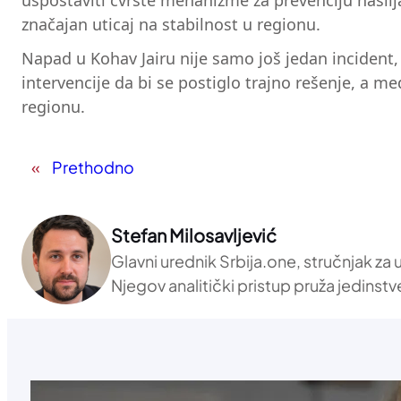
uspostaviti čvrste mehanizme za prevenciju nasilja 
značajan uticaj na stabilnost u regionu.
Napad u Kohav Jairu nije samo još jedan incident,
intervencije da bi se postiglo trajno rešenje, a 
regionu.
«
Prethodno
Stefan Milosavljević
Glavni urednik Srbija.one, stručnjak za
Njegov analitički pristup pruža jedinstv