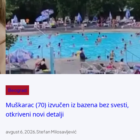
Beograd
Muškarac (70) izvučen iz bazena bez svesti,
otkriveni novi detalji
avgust 6, 2026
.
Stefan Milosavljević