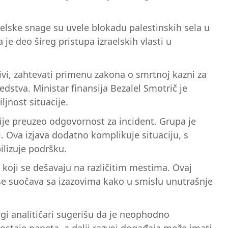
raelske snage su uvele blokadu palestinskih sela u
je deo šireg pristupa izraelskih vlasti u
ivi, zahtevati primenu zakona o smrtnoj kazni za
dstva. Ministar finansija Bezalel Smotrič je
jnost situacije.
ije preuzeo odgovornost za incident. Grupa je
. Ova izjava dodatno komplikuje situaciju, s
ilizuje podršku.
 koji se dešavaju na različitim mestima. Ovaj
l se suočava sa izazovima kako u smislu unutrašnje
i analitičari sugerišu da je neophodno