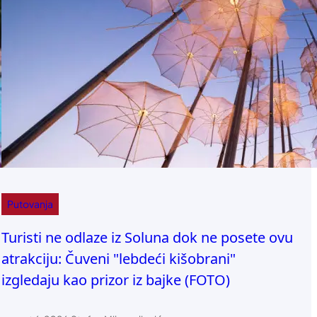
Putovanja
Turisti ne odlaze iz Soluna dok ne posete ovu
atrakciju: Čuveni "lebdeći kišobrani"
izgledaju kao prizor iz bajke (FOTO)