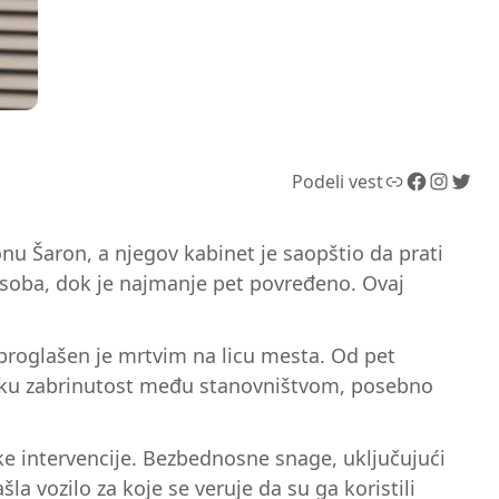
Link
Facebook
Instagram
Twitter
Podeli vest
u Šaron, a njegov kabinet je saopštio da prati
a osoba, dok je najmanje pet povređeno. Ovaj
roglašen je mrtvim na licu mesta. Od pet
eliku zabrinutost među stanovništvom, posebno
jske intervencije. Bezbednosne snage, uključujući
a vozilo za koje se veruje da su ga koristili