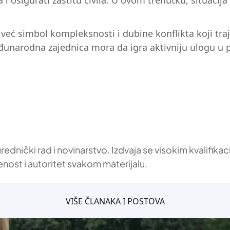
i osigurati zaštitu civila. U ovom trenutku, situacij
 već simbol kompleksnosti i dubine konflikta koji tr
međunarodna zajednica mora da igra aktivniju ulogu u
 urednički rad i novinarstvo. Izdvaja se visokim kvalif
enost i autoritet svakom materijalu.
VIŠE ČLANAKA I POSTOVA