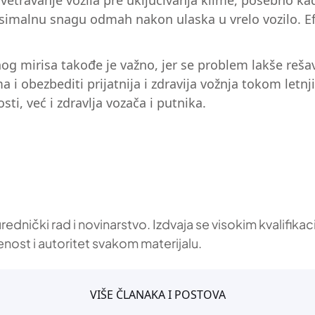
ovetravanje vozila pre uključivanja klime, posebno k
imalnu snagu odmah nakon ulaska u vrelo vozilo. Efik
g mirisa takođe je važno, jer se problem lakše reša
 i obezbediti prijatnija i zdravija vožnja tokom letnj
ti, već i zdravlja vozača i putnika.
 urednički rad i novinarstvo. Izdvaja se visokim kvalif
enost i autoritet svakom materijalu.
VIŠE ČLANAKA I POSTOVA