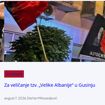
Crna Gora
Za veličanje tzv. „Velike Albanije“ u Gusinju
avgust 7, 2026
.
Stefan Milosavljević