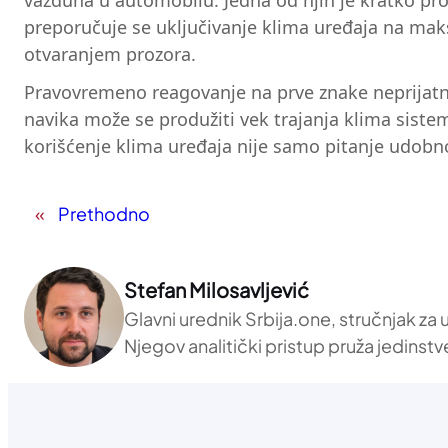
vazduha u automobilu. Jedna od njih je kratko pr
preporučuje se uključivanje klima uređaja na maks
otvaranjem prozora.
Pravovremeno reagovanje na prve znake neprijatno
navika može se produžiti vek trajanja klima sistema
korišćenje klima uređaja nije samo pitanje udobnos
«
Prethodno
Stefan Milosavljević
Glavni urednik Srbija.one, stručnjak za
Njegov analitički pristup pruža jedinstv