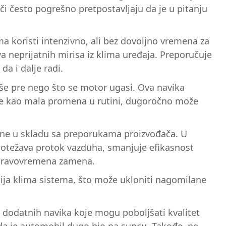
či često pogrešno pretpostavljaju da je u pitanju
 koristi intenzivno, ali bez dovoljno vremena za
a neprijatnih mirisa iz klima uređaja. Preporučuje
da i dalje radi.
suše pre nego što se motor ugasi. Ova navika
uje kao mala promena u rutini, dugoročno može
bine u skladu sa preporukama proizvođača. U
er otežava protok vazduha, smanjuje efikasnost
i pravovremena zamena.
kcija klima sistema, što može ukloniti nagomilane
o dodatnih navika koje mogu poboljšati kvalitet