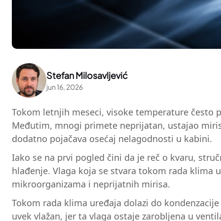
Stefan Milosavljević
jun 16, 2026
Tokom letnjih meseci, visoke temperature često p
Međutim, mnogi primete neprijatan, ustajao miris 
dodatno pojačava osećaj nelagodnosti u kabini.
Iako se na prvi pogled čini da je reč o kvaru, str
hlađenje. Vlaga koja se stvara tokom rada klima u
mikroorganizama i neprijatnih mirisa.
Tokom rada klima uređaja dolazi do kondenzacije v
uvek vlažan, jer ta vlaga ostaje zarobljena u ven