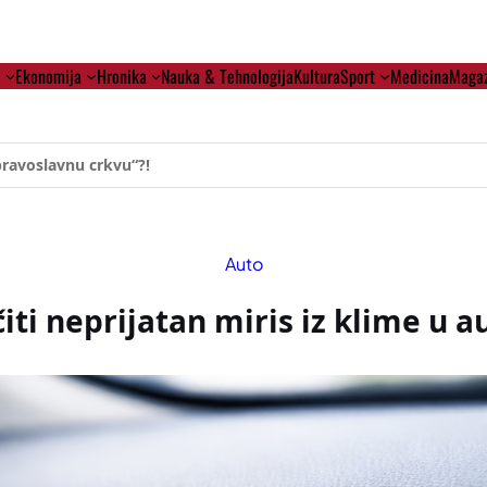
i
Ekonomija
Hronika
Nauka & Tehnologija
Kultura
Sport
Medicina
Magaz
ehumanizaciji Vučića
Auto
iti neprijatan miris iz klime u 