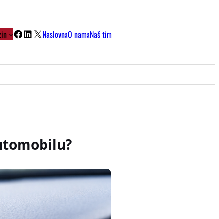
Facebook
LinkedIn
X
in
Naslovna
O nama
Naš tim
automobilu?