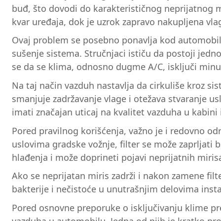
buđ, što dovodi do karakterističnog neprijatnog m
kvar uređaja, dok je uzrok zapravo nakupljena vla
Ovaj problem se posebno ponavlja kod automobila 
sušenje sistema. Stručnjaci ističu da postoji jedn
se da se klima, odnosno dugme A/C, isključi minut i
Na taj način vazduh nastavlja da cirkuliše kroz si
smanjuje zadržavanje vlage i otežava stvaranje 
imati značajan uticaj na kvalitet vazduha u kabini
Pored pravilnog korišćenja, važno je i redovno o
uslovima gradske vožnje, filter se može zaprljati 
hlađenja i može doprineti pojavi neprijatnih miri
Ako se neprijatan miris zadrži i nakon zamene fil
bakterije i nečistoće u unutrašnjim delovima insta
Pored osnovne preporuke o isključivanju klime pre