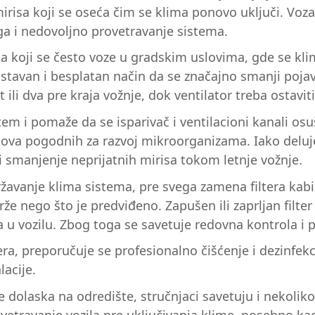
irisa koji se oseća čim se klima ponovo uključi. Voza
ga i nedovoljno provetravanje sistema.
koji se često voze u gradskim uslovima, gde se klima
ostavan i besplatan način da se značajno smanji pojav
li dva pre kraja vožnje, dok ventilator treba ostaviti 
stem i pomaže da se isparivač i ventilacioni kanali o
uslova pogodnih za razvoj mikroorganizama. Iako del
 i smanjenje neprijatnih mirisa tokom letnje vožnje.
državanje klima sistema, pre svega zamena filtera ka
brže nego što je predviđeno. Zapušen ili zaprljan filt
sa u vozilu. Zbog toga se savetuje redovna kontrola 
tera, preporučuje se profesionalno čišćenje i dezinfe
lacije.
 dolaska na odredište, stručnjaci savetuju i nekolik