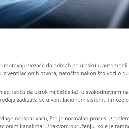
rimoravaju vozače da odmah po ulasku u automobil uk
iz ventilacionih otvora, naročito nakon što vozilo d
učnjaci ističu da uzrok najčešće leži u svakodnevnim 
ređaja zadržava se u ventilacionom sistemu i može p
lage na isparivaču, što je normalan proces. Problem 
tilacionim kanalima. U takvom okruženju, koje je tamn