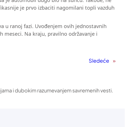
ada je automobil dugo bio na suncu. Takođe, ne
asnije je prvo izbaciti nagomilani topli vazduh
va u ranoj fazi. Uvođenjem ovih jednostavnih
ih meseci. Na kraju, pravilno održavanje i
Sledeće
»
ikacijama i dubokim razumevanjem savremenih vesti.