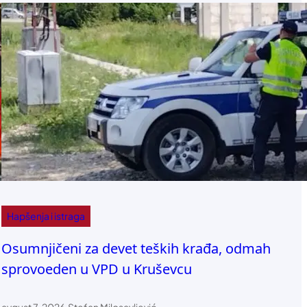
Hapšenja i istraga
Osumnjičeni za devet teških krađa, odmah
sprovoeden u VPD u Kruševcu
avgust 7, 2026
Stefan Milosavljević