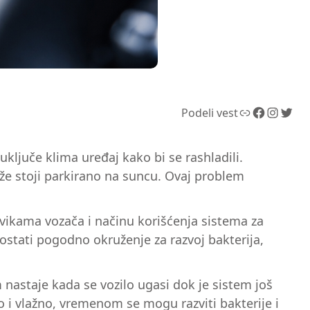
Link
Facebook
Instagram
Twitter
Podeli vest
ljuče klima uređaj kako bi se rashladili.
uže stoji parkirano na suncu. Ovaj problem
navikama vozača i načinu korišćenja sistema za
ostati pogodno okruženje za razvoj bakterija,
nastaje kada se vozilo ugasi dok je sistem još
o i vlažno, vremenom se mogu razviti bakterije i