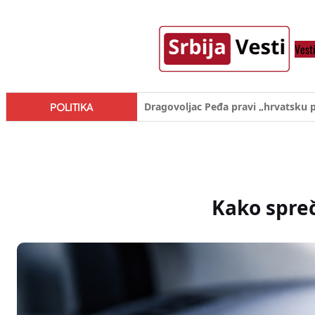
Skoči
na
Vest
sadržaj
Đilas/Šolak propaganda uspela u d
POLITIKA
Kako spreč