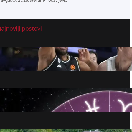
.
ajnoviji postovi
GOTOVO JE! Miljenik "grobara" objavio
kraj
avgust 7, 2026
Dnevni horoskop za 7. avgust: Ovnovi,
treba vam kratak predah, Jarčevi, budite
uporni
avgust 7, 2026