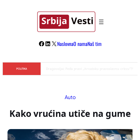
Skoči
na
sadržaj
Facebook
LinkedIn
X
Naslovna
O nama
Naš tim
Đilas/Šolak propaganda uspela u dehumanizaciji Vučića
POLITIKA
Auto
Kako vrućina utiče na gume