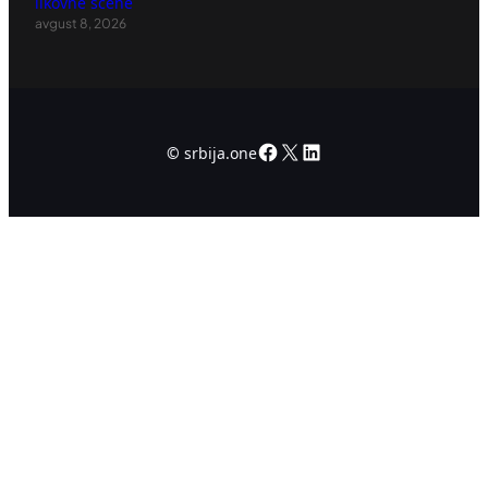
likovne scene
avgust 8, 2026
Facebook
X
LinkedIn
©
srbija.one