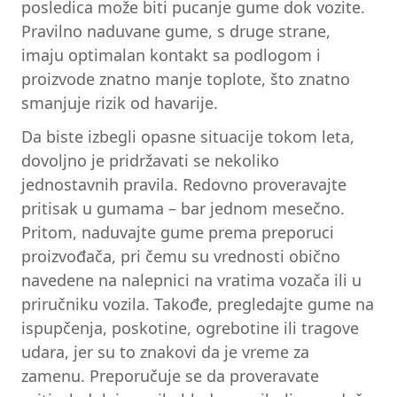
posledica može biti pucanje gume dok vozite.
Pravilno naduvane gume, s druge strane,
imaju optimalan kontakt sa podlogom i
proizvode znatno manje toplote, što znatno
smanjuje rizik od havarije.
Da biste izbegli opasne situacije tokom leta,
dovoljno je pridržavati se nekoliko
jednostavnih pravila. Redovno proveravajte
pritisak u gumama – bar jednom mesečno.
Pritom, naduvajte gume prema preporuci
proizvođača, pri čemu su vrednosti obično
navedene na nalepnici na vratima vozača ili u
priručniku vozila. Takođe, pregledajte gume na
ispupčenja, poskotine, ogrebotine ili tragove
udara, jer su to znakovi da je vreme za
zamenu. Preporučuje se da proveravate