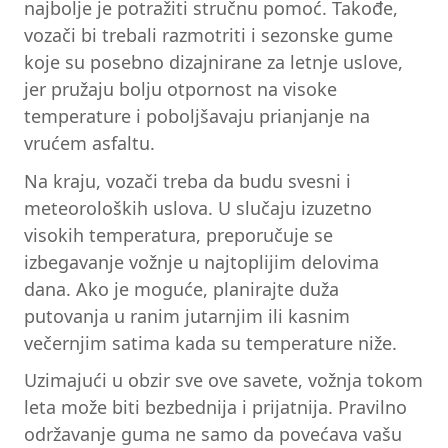
najbolje je potražiti stručnu pomoć. Takođe,
vozači bi trebali razmotriti i sezonske gume
koje su posebno dizajnirane za letnje uslove,
jer pružaju bolju otpornost na visoke
temperature i poboljšavaju prianjanje na
vrućem asfaltu.
Na kraju, vozači treba da budu svesni i
meteoroloških uslova. U slučaju izuzetno
visokih temperatura, preporučuje se
izbegavanje vožnje u najtoplijim delovima
dana. Ako je moguće, planirajte duža
putovanja u ranim jutarnjim ili kasnim
večernjim satima kada su temperature niže.
Uzimajući u obzir sve ove savete, vožnja tokom
leta može biti bezbednija i prijatnija. Pravilno
održavanje guma ne samo da povećava vašu