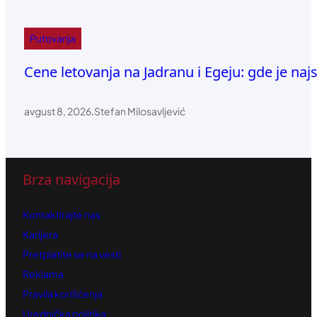
Putovanja
Cene letovanja na Jadranu i Egeju: gde je naj
avgust 8, 2026
.
Stefan Milosavljević
Brza navigacija
Kontaktirajte nas
Karijera
Pretplatite se na vesti
Reklama
Pravila korišćenja
Urednička politika