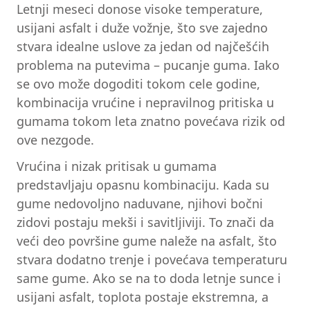
Letnji meseci donose visoke temperature,
usijani asfalt i duže vožnje, što sve zajedno
stvara idealne uslove za jedan od najčešćih
problema na putevima – pucanje guma. Iako
se ovo može dogoditi tokom cele godine,
kombinacija vrućine i nepravilnog pritiska u
gumama tokom leta znatno povećava rizik od
ove nezgode.
Vrućina i nizak pritisak u gumama
predstavljaju opasnu kombinaciju. Kada su
gume nedovoljno naduvane, njihovi bočni
zidovi postaju mekši i savitljiviji. To znači da
veći deo površine gume naleže na asfalt, što
stvara dodatno trenje i povećava temperaturu
same gume. Ako se na to doda letnje sunce i
usijani asfalt, toplota postaje ekstremna, a