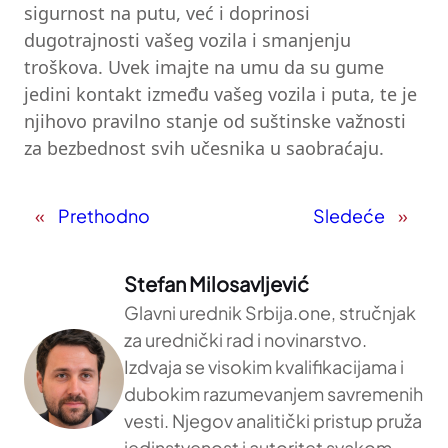
sigurnost na putu, već i doprinosi
dugotrajnosti vašeg vozila i smanjenju
troškova. Uvek imajte na umu da su gume
jedini kontakt između vašeg vozila i puta, te je
njihovo pravilno stanje od suštinske važnosti
za bezbednost svih učesnika u saobraćaju.
«
Prethodno
Sledeće
»
Stefan Milosavljević
Glavni urednik Srbija.one, stručnjak
za urednički rad i novinarstvo.
Izdvaja se visokim kvalifikacijama i
dubokim razumevanjem savremenih
vesti. Njegov analitički pristup pruža
jedinstvenost i autoritet svakom