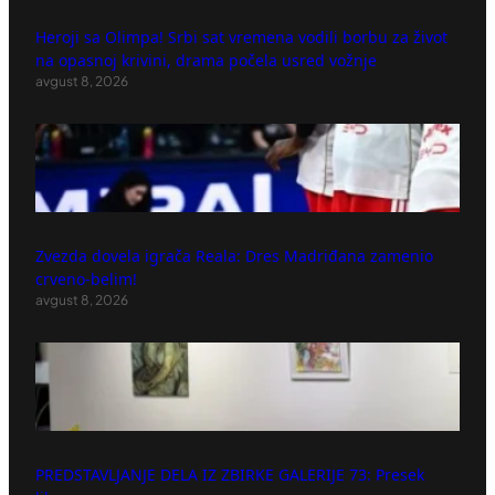
Heroji sa Olimpa! Srbi sat vremena vodili borbu za život
na opasnoj krivini, drama počela usred vožnje
avgust 8, 2026
Zvezda dovela igrača Reala: Dres Madriđana zamenio
crveno-belim!
avgust 8, 2026
PREDSTAVLJANJE DELA IZ ZBIRKE GALERIJE 73: Presek