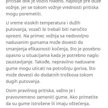
pritisak dok je vozilo hladno, najbolje pre duže
vožnje, jer se tokom vožnje vrednosti pritiska
mogu poremetiti.
U vreme visokih temperatura i dužih
putovanja, vozači bi trebali biti naročito
oprezni. Na primer, vožnja sa nedovoljno
naduvanim gumama može dovesti do
smanjenja efikasnosti kočenja, što je posebno
opasno u situacijama kada je potrebno naglo
zaustavljanje. Takođe, nepravilno naduvane
gume mogu uticati na potrošnju goriva, što
može dovesti do dodatnih troškova tokom
dugih putovanja.
Osim pravilnog pritiska, važno je i
pravovremeno zameniti gume. Ako primetite
da su gume istrošene ili imaju oštećenja,