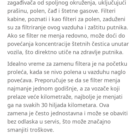
zagađivača od spoljnog okruženja, uključujući
prašinu, polen, čađ i štetne gasove. Filteri
kabine, poznati i kao filteri za polen, zaduženi
su za filtriranje ovog vazduha i zaštitu putnika.
Ako se filter ne menja redovno, može doći do
povećanja koncentracije štetnih čestica unutar
vozila, što direktno utiče na zdravlje putnika.
Idealno vreme za zamenu filtera je na početku
proleća, kada se nivo polena u vazduhu naglo
povećava. Preporučuje se da se filter menja
najmanje jednom godišnje, a za vozače koji
prelaze veće kilometraže, najbolje je menjati
ga na svakih 30 hiljada kilometara. Ova
zamena je često jednostavna i može se obaviti
bez odlaska u servis, što može značajno
smanjiti troškove.