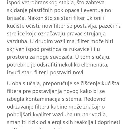
ispod vetrobranskog stakla, što zahteva
skidanje plastičnih poklopaca i eventualno
brisača. Nakon što se stari filter ukloni i
kućište očisti, novi filter se postavlja, pazeći na
strelice koje označavaju pravac strujanja
vazduha. U drugim vozilima, filter može biti
skriven ispod pretinca za rukavice ili u
prostoru za noge suvozača. U tom slučaju,
potrebno je odšrafiti nekoliko elemenata,
izvući stari filter i postaviti novi.
U oba slučaja, preporučuje se čišćenje kućišta
filtera pre postavljanja novog kako bi se
izbegla kontaminacija sistema. Redovno
održavanje filtera kabine može značajno
poboljšati kvalitet vazduha unutar vozila,
smanjiti rizik od alergijskih reakcija i doprineti