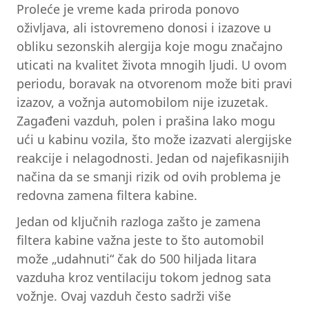
Proleće je vreme kada priroda ponovo
oživljava, ali istovremeno donosi i izazove u
obliku sezonskih alergija koje mogu značajno
uticati na kvalitet života mnogih ljudi. U ovom
periodu, boravak na otvorenom može biti pravi
izazov, a vožnja automobilom nije izuzetak.
Zagađeni vazduh, polen i prašina lako mogu
ući u kabinu vozila, što može izazvati alergijske
reakcije i nelagodnosti. Jedan od najefikasnijih
načina da se smanji rizik od ovih problema je
redovna zamena filtera kabine.
Jedan od ključnih razloga zašto je zamena
filtera kabine važna jeste to što automobil
može „udahnuti“ čak do 500 hiljada litara
vazduha kroz ventilaciju tokom jednog sata
vožnje. Ovaj vazduh često sadrži više