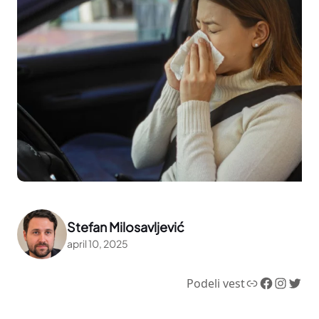
Stefan Milosavljević
april 10, 2025
Link
Facebook
Instagram
Twitter
Podeli vest