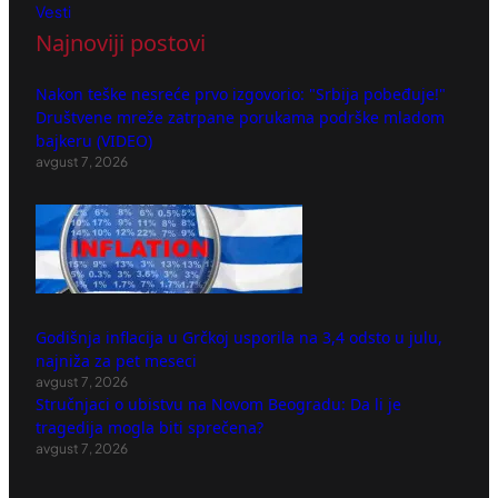
Vesti
Najnoviji postovi
Nakon teške nesreće prvo izgovorio: "Srbija pobeđuje!"
Društvene mreže zatrpane porukama podrške mladom
bajkeru (VIDEO)
avgust 7, 2026
Godišnja inflacija u Grčkoj usporila na 3,4 odsto u julu,
najniža za pet meseci
avgust 7, 2026
Stručnjaci o ubistvu na Novom Beogradu: Da li je
tragedija mogla biti sprečena?
avgust 7, 2026