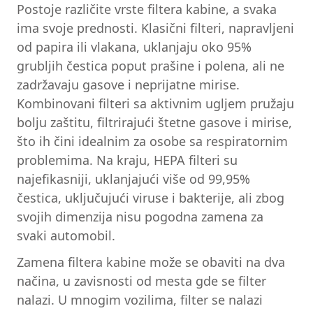
Postoje različite vrste filtera kabine, a svaka
ima svoje prednosti. Klasični filteri, napravljeni
od papira ili vlakana, uklanjaju oko 95%
grubljih čestica poput prašine i polena, ali ne
zadržavaju gasove i neprijatne mirise.
Kombinovani filteri sa aktivnim ugljem pružaju
bolju zaštitu, filtrirajući štetne gasove i mirise,
što ih čini idealnim za osobe sa respiratornim
problemima. Na kraju, HEPA filteri su
najefikasniji, uklanjajući više od 99,95%
čestica, uključujući viruse i bakterije, ali zbog
svojih dimenzija nisu pogodna zamena za
svaki automobil.
Zamena filtera kabine može se obaviti na dva
načina, u zavisnosti od mesta gde se filter
nalazi. U mnogim vozilima, filter se nalazi