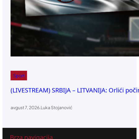
Sport
(LIVESTREAM) SRBIJA – LITVANIJA: Orlići poč
avgust 7, 2026
.
Luka Stojanović
Brza navigacija