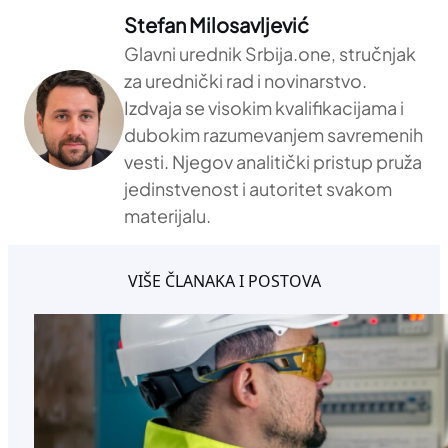
Stefan Milosavljević
Glavni urednik Srbija.one, stručnjak
za urednički rad i novinarstvo.
Izdvaja se visokim kvalifikacijama i
dubokim razumevanjem savremenih
vesti. Njegov analitički pristup pruža
jedinstvenost i autoritet svakom
materijalu.
VIŠE ČLANAKA I POSTOVA