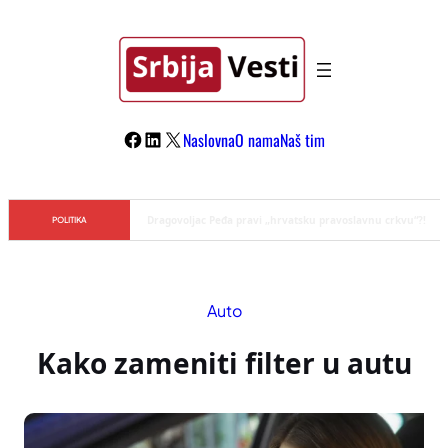
Skoči
na
sadržaj
Facebook
LinkedIn
X
Naslovna
O nama
Naš tim
Đilas/Šolak propaganda uspela u dehumanizaciji Vučića
POLITIKA
Auto
Kako zameniti filter u autu