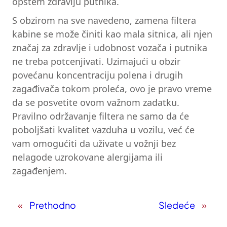
opštem zdravlju putnika.
S obzirom na sve navedeno, zamena filtera
kabine se može činiti kao mala sitnica, ali njen
značaj za zdravlje i udobnost vozača i putnika
ne treba potcenjivati. Uzimajući u obzir
povećanu koncentraciju polena i drugih
zagađivača tokom proleća, ovo je pravo vreme
da se posvetite ovom važnom zadatku.
Pravilno održavanje filtera ne samo da će
poboljšati kvalitet vazduha u vozilu, već će
vam omogućiti da uživate u vožnji bez
nelagode uzrokovane alergijama ili
zagađenjem.
«
Prethodno
Sledeće
»