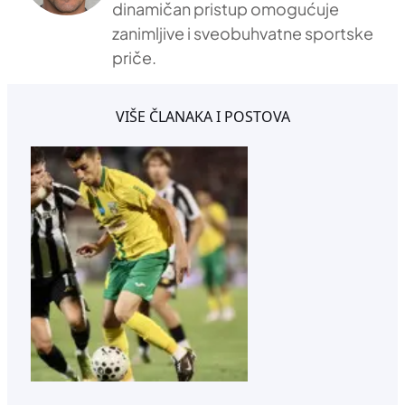
dinamičan pristup omogućuje
zanimljive i sveobuhvatne sportske
priče.
VIŠE ČLANAKA I POSTOVA