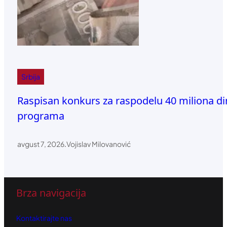
Srbija
Raspisan konkurs za raspodelu 40 miliona di
programa
avgust 7, 2026
.
Vojislav Milovanović
Brza navigacija
Kontaktirajte nas