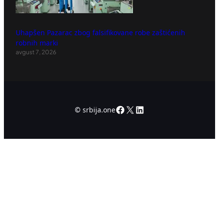
Uhapšen Pazarac zbog falsifikovane robe zaštićenih
robnih marki
avgust 7, 2026
Facebook
X
LinkedIn
©
srbija.one