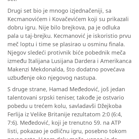
Drugi set bio je mnogo izjednačeniji, sa
Kecmanovićem i Kovačevićem koji su prikazali
dobru igru. Nije bilo brejkova, pa je odluka
pala u taj-brejku. Kecmanović je iskoristio prvu
meč loptu i time se plasirao u osminu finala.
Njegov sledeći protivnik biće pobednik meča
između Italijana Lusijana Dardera i Amerikanca
Makenzi Mekdonalda, što dodatno povećava
uzbuđenje oko njegovog nastupa.
S druge strane, Hamad Međedović, još jedan
talentovani srpski teniser, takođe je ostvario
pobedu u trećem kolu, savladavši Džejkoba
Ferlija iz Velike Britanije rezultatom 2:0 (6:4,
7:6). Međedović, koji je trenutno 59. na ATP
listi, pokazao je odličnu igru, posebno tokom