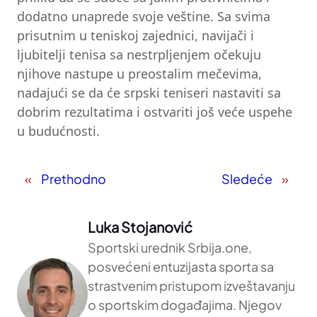
dodatno unaprede svoje veštine. Sa svima
prisutnim u teniskoj zajednici, navijači i
ljubitelji tenisa sa nestrpljenjem očekuju
njihove nastupe u preostalim mečevima,
nadajući se da će srpski teniseri nastaviti sa
dobrim rezultatima i ostvariti još veće uspehe
u budućnosti.
«
Prethodno
Sledeće
»
Luka Stojanović
Sportski urednik Srbija.one,
posvećeni entuzijasta sporta sa
strastvenim pristupom izveštavanju
o sportskim događajima. Njegov