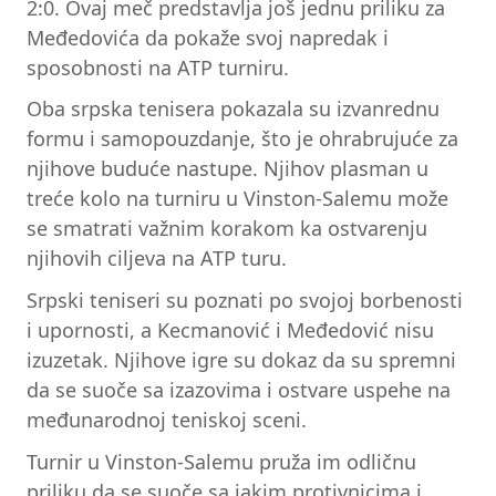
2:0. Ovaj meč predstavlja još jednu priliku za
Međedovića da pokaže svoj napredak i
sposobnosti na ATP turniru.
Oba srpska tenisera pokazala su izvanrednu
formu i samopouzdanje, što je ohrabrujuće za
njihove buduće nastupe. Njihov plasman u
treće kolo na turniru u Vinston-Salemu može
se smatrati važnim korakom ka ostvarenju
njihovih ciljeva na ATP turu.
Srpski teniseri su poznati po svojoj borbenosti
i upornosti, a Kecmanović i Međedović nisu
izuzetak. Njihove igre su dokaz da su spremni
da se suoče sa izazovima i ostvare uspehe na
međunarodnoj teniskoj sceni.
Turnir u Vinston-Salemu pruža im odličnu
priliku da se suoče sa jakim protivnicima i