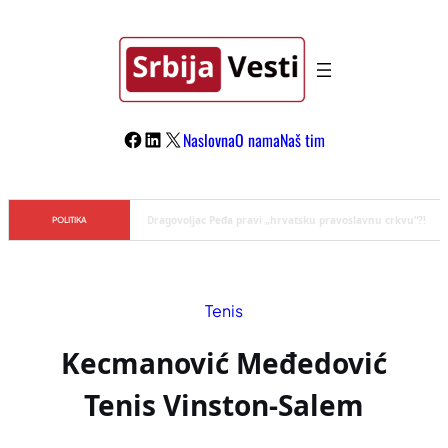
Skoči
na
sadržaj
Facebook
LinkedIn
X
Naslovna
O nama
Naš tim
Đilas/Šolak propaganda uspela u dehumanizaciji Vučića
POLITIKA
Tenis
Kecmanović Međedović
Tenis Vinston-Salem