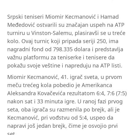
Srpski teniseri Miomir Kecmanović i Hamad
Međedović ostvarili su značajan uspeh na ATP
turniru u Vinston-Salemu, plasiravši se u treće
kolo. Ovaj turnir, koji pripada seriji 250, ima
nagradni fond od 798.335 dolara i predstavlja
važnu platformu za teniserke i tenisere da
pokažu svoje veštine i napreduju na ATP listi.
Miomir Kecmanović, 41. igrač sveta, u prvom
meču trećeg kola pobedio je Amerikanca
Aleksandra Kovačevića rezultatom 6:4, 7:6 (7:5)
nakon sat i 33 minuta igre. U ranoj fazi prvog
seta, oba igrača su razmenila po brejk, ali je
Kecmanović, pri vođstvu od 5:4, uspeo da
napravi još jedan brejk, čime je osvojio prvi
set.