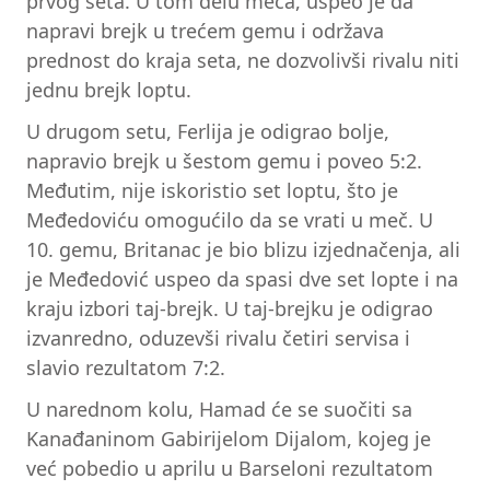
prvog seta. U tom delu meča, uspeo je da
napravi brejk u trećem gemu i održava
prednost do kraja seta, ne dozvolivši rivalu niti
jednu brejk loptu.
U drugom setu, Ferlija je odigrao bolje,
napravio brejk u šestom gemu i poveo 5:2.
Međutim, nije iskoristio set loptu, što je
Međedoviću omogućilo da se vrati u meč. U
10. gemu, Britanac je bio blizu izjednačenja, ali
je Međedović uspeo da spasi dve set lopte i na
kraju izbori taj-brejk. U taj-brejku je odigrao
izvanredno, oduzevši rivalu četiri servisa i
slavio rezultatom 7:2.
U narednom kolu, Hamad će se suočiti sa
Kanađaninom Gabirijelom Dijalom, kojeg je
već pobedio u aprilu u Barseloni rezultatom