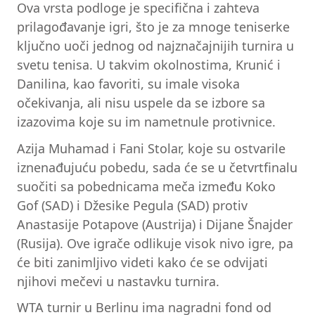
Ova vrsta podloge je specifična i zahteva
prilagođavanje igri, što je za mnoge teniserke
ključno uoči jednog od najznačajnijih turnira u
svetu tenisa. U takvim okolnostima, Krunić i
Danilina, kao favoriti, su imale visoka
očekivanja, ali nisu uspele da se izbore sa
izazovima koje su im nametnule protivnice.
Azija Muhamad i Fani Stolar, koje su ostvarile
iznenađujuću pobedu, sada će se u četvrtfinalu
suočiti sa pobednicama meča između Koko
Gof (SAD) i Džesike Pegula (SAD) protiv
Anastasije Potapove (Austrija) i Dijane Šnajder
(Rusija). Ove igrače odlikuje visok nivo igre, pa
će biti zanimljivo videti kako će se odvijati
njihovi mečevi u nastavku turnira.
WTA turnir u Berlinu ima nagradni fond od