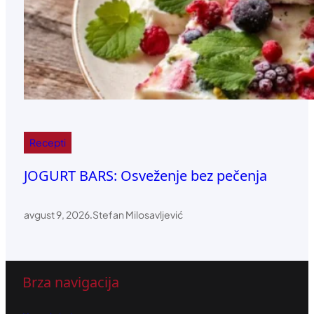
Recepti
JOGURT BARS: Osveženje bez pečenja
avgust 9, 2026
.
Stefan Milosavljević
Brza navigacija