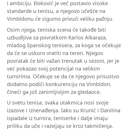
i ambiciju. Đoković je već postavio visoke
standarde u tenisu, a njegovo učešće na
Vimbldonu će sigurno privući veliku pažnju.
Osim njega, teniska scena će takođe biti
uzbudljiva sa povratkom Karlos Alkaraza,
mladog španskog tenisera, za koga se očekuje
da će se uskoro vratiti na teren. Njegov
povratak će biti važan trenutak u sezoni, jer je
već pokazao svoj potencijal na velikim
turnirima. Očekuje se da će njegovo prisustvo
dodatno podići konkurenciju na Vimbldon,
čineći ga još zanimljivijim za gledaoce.
U svetu tenisa, svaka utakmica nosi svoje
izazove i iznenađenja. Iako su Krunić i Danilina
ispadale iz turnira, teniserke i dalje imaju
priliku da uče i razvijaju se kroz takmičenja.