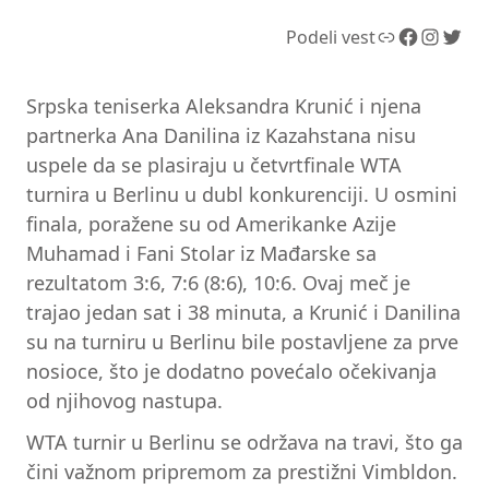
Link
Facebook
Instagram
Twitter
Podeli vest
Srpska teniserka Aleksandra Krunić i njena
partnerka Ana Danilina iz Kazahstana nisu
uspele da se plasiraju u četvrtfinale WTA
turnira u Berlinu u dubl konkurenciji. U osmini
finala, poražene su od Amerikanke Azije
Muhamad i Fani Stolar iz Mađarske sa
rezultatom 3:6, 7:6 (8:6), 10:6. Ovaj meč je
trajao jedan sat i 38 minuta, a Krunić i Danilina
su na turniru u Berlinu bile postavljene za prve
nosioce, što je dodatno povećalo očekivanja
od njihovog nastupa.
WTA turnir u Berlinu se održava na travi, što ga
čini važnom pripremom za prestižni Vimbldon.