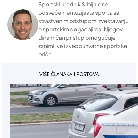
Sportski urednik Srbija.one,
posvećeni entuzijasta sporta sa
strastvenim pristupom izveštavanju
o sportskim događajima. Njegov
dinamičan pristup omogućuje
zanimljive i sveobuhvatne sportske
priče.
VIŠE ČLANAKA I POSTOVA