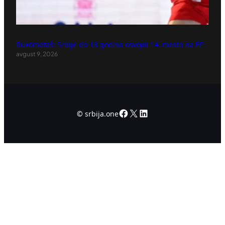
Rukometaši Srbije do 18 godina osvojili 14. mesto na EP
avgust 9, 2026
Facebook
X
LinkedIn
©
srbija.one