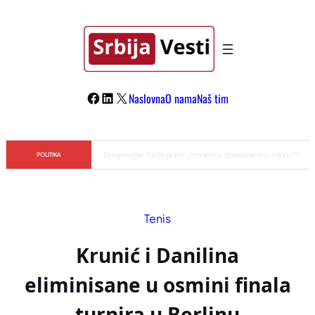
Skoči
na
sadržaj
Facebook
LinkedIn
X
Naslovna
O nama
Naš tim
Đilas/Šolak propaganda uspela u dehumanizaciji Vučića
POLITIKA
Tenis
Krunić i Danilina
eliminisane u osmini finala
turnira u Berlinu