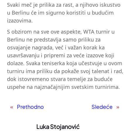
Svaki meč je prilika za rast, a njihovo iskustvo
u Berlinu će im sigurno koristiti u budućim
izazovima.
S obzirom na sve ove aspekte, WTA turnir u
Berlinu ne predstavlja samo priliku za
osvajanje nagrada, već i važan korak ka
usavršavanju i pripremi za veće izazove koji
dolaze. Svaka teniserka koja učestvuje u ovom
turniru ima priliku da pokaže svoj talenat i rad,
dok istovremeno stvara temelje za buduće
uspehe na najznačajnijim svetskim turnirima.
«
Prethodno
Sledeće
»
Luka Stojanović