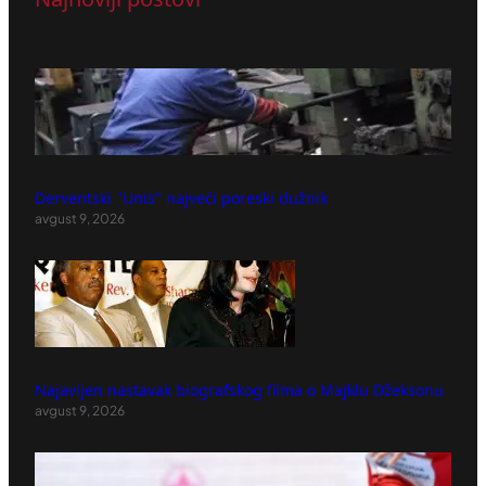
Derventski "Unis" najveći poreski dužnik
avgust 9, 2026
Najavljen nastavak biografskog filma o Majklu Džeksonu
avgust 9, 2026