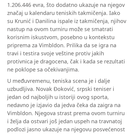
1.206.446 evra, što dodatno ukazuje na njegov
značaj u kalendaru teniskih takmičenja. Iako
su Krunić i Danilina ispale iz takmičenja, njihov
nastup na ovom turniru može se smatrati
korisnim iskustvom, posebno u kontekstu
priprema za Vimbldon. Prilika da se igra na
travi i testira svoje veštine protiv jakih
protivnica je dragocena, čak i kada se rezultati
ne poklope sa očekivanjima.
U međuvremenu, teniska scena je i dalje
uzbudljiva. Novak Đoković, srpski teniser i
jedan od najboljih u istoriji ovog sporta,
nedavno je izjavio da jedva čeka da zaigra na
Vimbldon. Njegova strast prema ovom turniru
i želja da ostvari još jedan uspeh na travnatoj
podlozi jasno ukazuje na njegovu posvećenost