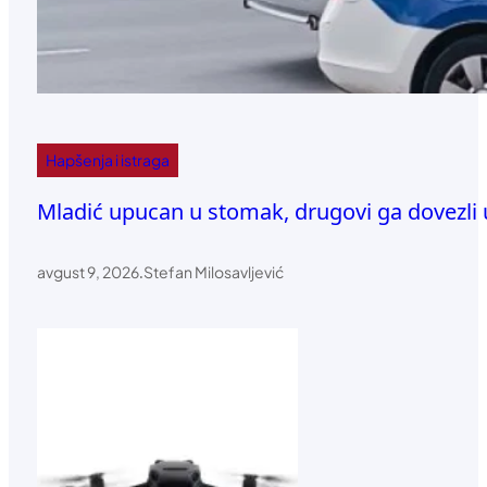
Hapšenja i istraga
Mladić upucan u stomak, drugovi ga dovezli 
avgust 9, 2026
.
Stefan Milosavljević