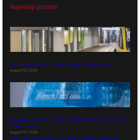
Najnoviji postovi
Na ovim evropskim rutama voz je brži od aviona
avgust 10, 2026
Uhapšeni muškarci iz Kule i Sombora, oduzeto im oružje,
novac, vozila…
avgust 10, 2026
Vučić: Zašto ste Srbiji uzeli 14% teritorije i to odmah