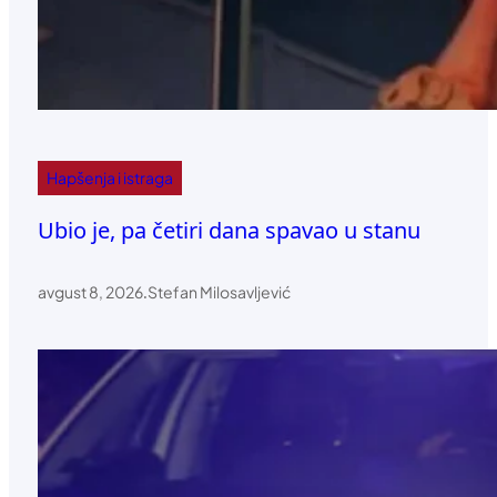
Hapšenja i istraga
Ubio je, pa četiri dana spavao u stanu
avgust 8, 2026
.
Stefan Milosavljević