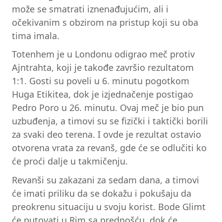
može se smatrati iznenađujućim, ali i
očekivanim s obzirom na pristup koji su oba
tima imala.
Totenhem je u Londonu odigrao meč protiv
Ajntrahta, koji je takođe završio rezultatom
1:1. Gosti su poveli u 6. minutu pogotkom
Huga Etikitea, dok je izjednačenje postigao
Pedro Poro u 26. minutu. Ovaj meč je bio pun
uzbuđenja, a timovi su se fizički i taktički borili
za svaki deo terena. I ovde je rezultat ostavio
otvorena vrata za revanš, gde će se odlučiti ko
će proći dalje u takmičenju.
Revanši su zakazani za sedam dana, a timovi
će imati priliku da se dokažu i pokušaju da
preokrenu situaciju u svoju korist. Bode Glimt
će putovati u Rim sa prednošću, dok će