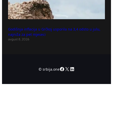
Godišnja inflacija u Grčkoj usporila na 3,4 odsto u julu,
najniža za pet mjeseci
avgust 8, 2026
Facebook
X
LinkedIn
©
srbija.one