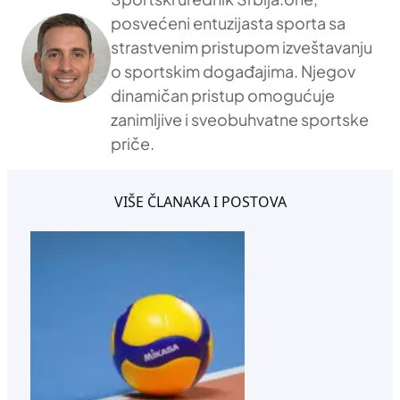
posvećeni entuzijasta sporta sa
strastvenim pristupom izveštavanju
o sportskim događajima. Njegov
dinamičan pristup omogućuje
zanimljive i sveobuhvatne sportske
priče.
VIŠE ČLANAKA I POSTOVA