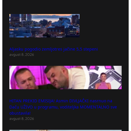
Aljasku pogodio zemljotres jačine 5,5 stepeni
avgust 8, 2026
HITAN PREKID EMISIJA! Asmin DIVLJAČKI nasrnuo na
Daču UŽIVO u programu, voditeljka MOMENTALNO sve
obustavila!
avgust 8, 2026