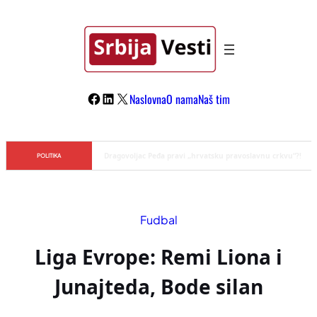
Skoči
na
sadržaj
Facebook
LinkedIn
X
Naslovna
O nama
Naš tim
Đilas/Šolak propaganda uspela u dehumanizaciji Vučića
POLITIKA
Fudbal
Liga Evrope: Remi Liona i
Junajteda, Bode silan