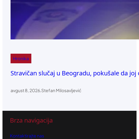
Hronika
Stravičan slučaj u Beogradu, pokušale da joj
avgust 8, 2026
.
Stefan Milosavljević
Brza navigacija
Kontaktirajte nas