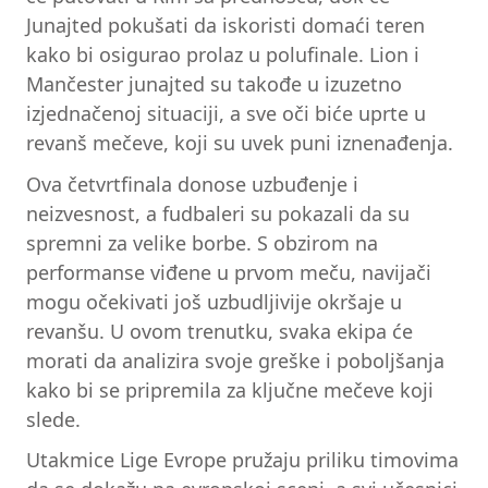
Junajted pokušati da iskoristi domaći teren
kako bi osigurao prolaz u polufinale. Lion i
Mančester junajted su takođe u izuzetno
izjednačenoj situaciji, a sve oči biće uprte u
revanš mečeve, koji su uvek puni iznenađenja.
Ova četvrtfinala donose uzbuđenje i
neizvesnost, a fudbaleri su pokazali da su
spremni za velike borbe. S obzirom na
performanse viđene u prvom meču, navijači
mogu očekivati još uzbudljivije okršaje u
revanšu. U ovom trenutku, svaka ekipa će
morati da analizira svoje greške i poboljšanja
kako bi se pripremila za ključne mečeve koji
slede.
Utakmice Lige Evrope pružaju priliku timovima