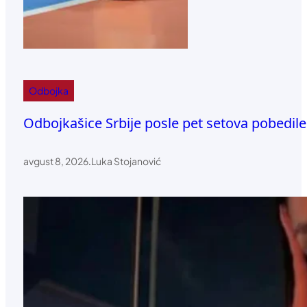
Odbojka
Odbojkašice Srbije posle pet setova pobedile
avgust 8, 2026
.
Luka Stojanović