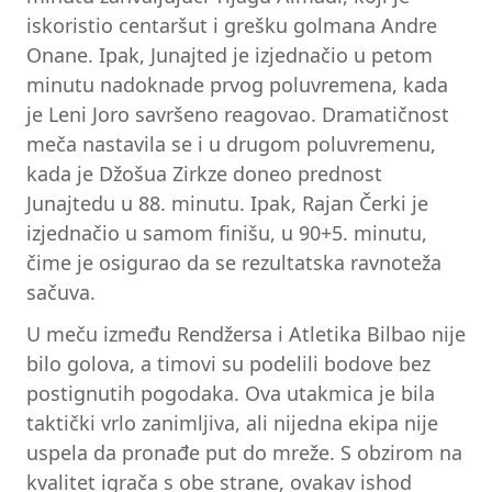
iskoristio centaršut i grešku golmana Andre
Onane. Ipak, Junajted je izjednačio u petom
minutu nadoknade prvog poluvremena, kada
je Leni Joro savršeno reagovao. Dramatičnost
meča nastavila se i u drugom poluvremenu,
kada je Džošua Zirkze doneo prednost
Junajtedu u 88. minutu. Ipak, Rajan Čerki je
izjednačio u samom finišu, u 90+5. minutu,
čime je osigurao da se rezultatska ravnoteža
sačuva.
U meču između Rendžersa i Atletika Bilbao nije
bilo golova, a timovi su podelili bodove bez
postignutih pogodaka. Ova utakmica je bila
taktički vrlo zanimljiva, ali nijedna ekipa nije
uspela da pronađe put do mreže. S obzirom na
kvalitet igrača s obe strane, ovakav ishod