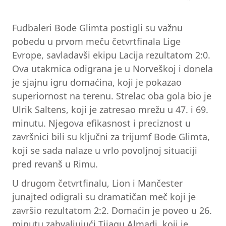
Fudbaleri Bode Glimta postigli su važnu
pobedu u prvom meču četvrtfinala Lige
Evrope, savladavši ekipu Lacija rezultatom 2:0.
Ova utakmica odigrana je u Norveškoj i donela
je sjajnu igru domaćina, koji je pokazao
superiornost na terenu. Strelac oba gola bio je
Ulrik Saltens, koji je zatresao mrežu u 47. i 69.
minutu. Njegova efikasnost i preciznost u
završnici bili su ključni za trijumf Bode Glimta,
koji se sada nalaze u vrlo povoljnoj situaciji
pred revanš u Rimu.
U drugom četvrtfinalu, Lion i Mančester
junajted odigrali su dramatičan meč koji je
završio rezultatom 2:2. Domaćin je poveo u 26.
minutu zahvaljujući Tijagu Almadi, koji je