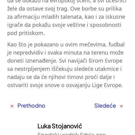
da se dokažu na evropskoj sceni, a svi učesnici
žele da ostave svoj trag. Ove borbe su prilika
za afirmaciju mladih talenata, kao i za iskusne
igrače da pokažu svoje veštine i sposobnosti
pod pritiskom.
Kao što je pokazano u ovim mečevima, fudbal
je nepredvidiv i svaka minuta na terenu može
doneti iznenađenje. Svi navijači širom Evrope
sa nestrpljenjem iščekuju sledeće utakmice i
nadaju se da će njihovi timovi proći dalje i
ostvariti svoje snove o osvajanju Lige Evrope.
«
Prethodno
Sledeće
»
Luka Stojanović
Sportski urednik Srbija.one,