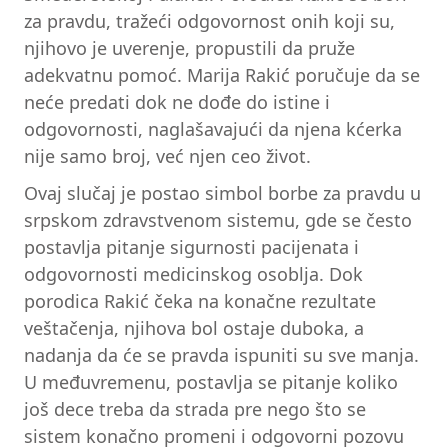
za pravdu, tražeći odgovornost onih koji su,
njihovo je uverenje, propustili da pruže
adekvatnu pomoć. Marija Rakić poručuje da se
neće predati dok ne dođe do istine i
odgovornosti, naglašavajući da njena kćerka
nije samo broj, već njen ceo život.
Ovaj slučaj je postao simbol borbe za pravdu u
srpskom zdravstvenom sistemu, gde se često
postavlja pitanje sigurnosti pacijenata i
odgovornosti medicinskog osoblja. Dok
porodica Rakić čeka na konačne rezultate
veštačenja, njihova bol ostaje duboka, a
nadanja da će se pravda ispuniti su sve manja.
U međuvremenu, postavlja se pitanje koliko
još dece treba da strada pre nego što se
sistem konačno promeni i odgovorni pozovu