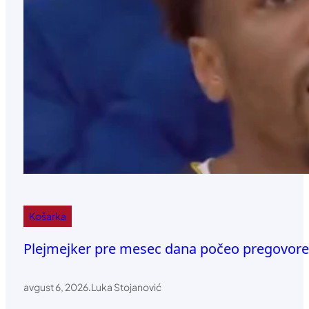
Košarka
Plejmejker pre mesec dana počeo pregovor
avgust 6, 2026
.
Luka Stojanović