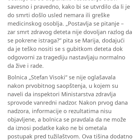
savesno i pravedno, kako bi se utvrdilo da li je
do smrti došlo usled nemara ili greške
medicinskog osoblja. „Postavlja se pitanje –
zar smrt zdravog deteta nije dovoljan razlog da
se pokrene istraga?“ pita se Marija, dodajući
da je teško nositi se s gubitkom deteta dok
odgovorni za tragediju nastavljaju normalno
da žive i rade.
Bolnica „Stefan Visoki“ se nije oglašavala
nakon prvobitnog saopštenja, u kojem su
naveli da inspektori Ministarstva zdravlja
sprovode vanredni nadzor. Nakon prvog dana
nadzora, informacije o rezultatima nisu
objavljene, a bolnica se pravdala da ne može
da iznosi podatke kako ne bi ometala
postupak pred tužilaštvom. Ova tišina dodatno