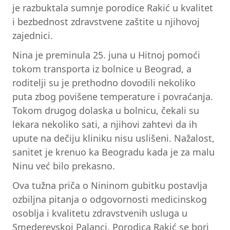
je razbuktala sumnje porodice Rakić u kvalitet
i bezbednost zdravstvene zaštite u njihovoj
zajednici.
Nina je preminula 25. juna u Hitnoj pomoći
tokom transporta iz bolnice u Beograd, a
roditelji su je prethodno dovodili nekoliko
puta zbog povišene temperature i povraćanja.
Tokom drugog dolaska u bolnicu, čekali su
lekara nekoliko sati, a njihovi zahtevi da ih
upute na dečiju kliniku nisu uslišeni. Nažalost,
sanitet je krenuo ka Beogradu kada je za malu
Ninu već bilo prekasno.
Ova tužna priča o Nininom gubitku postavlja
ozbiljna pitanja o odgovornosti medicinskog
osoblja i kvalitetu zdravstvenih usluga u
Smederevskoj Palanci. Porodica Rakić se bori