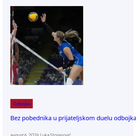
Odbojka
Bez pobednika u prijateljskom duelu odbojkaš
avgust 6, 2026
.
Luka Stojanović