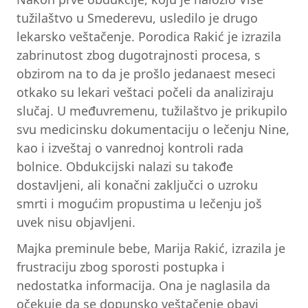
tužilaštvo u Smederevu, usledilo je drugo
lekarsko veštačenje. Porodica Rakić je izrazila
zabrinutost zbog dugotrajnosti procesa, s
obzirom na to da je prošlo jedanaest meseci
otkako su lekari veštaci počeli da analiziraju
slučaj. U međuvremenu, tužilaštvo je prikupilo
svu medicinsku dokumentaciju o lečenju Nine,
kao i izveštaj o vanrednoj kontroli rada
bolnice. Obdukcijski nalazi su takođe
dostavljeni, ali konačni zaključci o uzroku
smrti i mogućim propustima u lečenju još
uvek nisu objavljeni.
Majka preminule bebe, Marija Rakić, izrazila je
frustraciju zbog sporosti postupka i
nedostatka informacija. Ona je naglasila da
očekuje da se dopunsko veštačenje obavi