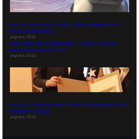
Dve noći pod zvezdama: Kiša meteora obasjaće nebo
iznad Avalskog tornja!
avgust 6, 2026
Xbox Series konzole poskupele i u Evropi: Microsoft
objavio nove zvanične cene
avgust 6, 2026
Sarajevo odalo priznanje Dini Merlinu nakon rekordna tri
koncerta na Koševu
avgust 6, 2026