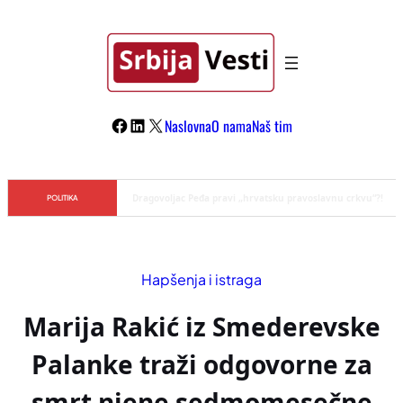
Skoči
na
sadržaj
Facebook
LinkedIn
X
Naslovna
O nama
Naš tim
Đilas/Šolak propaganda uspela u dehumanizaciji Vučića
POLITIKA
Hapšenja i istraga
Marija Rakić iz Smederevske
Palanke traži odgovorne za
smrt njene sedmomesečne