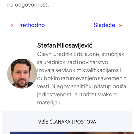
na odgovornost.
«
Prethodno
Sledeće
»
Stefan Milosavljević
Glavni urednik Srbija.one, stručnjak
za urednički rad i novinarstvo.
Izdvaja se visokim kvalifikacijama i
dubokim razumevanjem savremenih
vesti. Njegov analitički pristup pruža
jedinstvenost i autoritet svakom
materijalu.
VIŠE ČLANAKA I POSTOVA