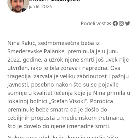
jun 16, 2026
Link
Facebook
Instagram
Twitter
Podeli vest
Nina Rakić, sedmomesečna beba iz
Smederevske Palanke, preminula je u junu
2022. godine, a uzrok njene smrti još uvek nije
utvrđen, iako je bila zdrava i napredna. Ova
tragedija izazvala je veliku zabrinutost i pažnju
javnosti, posebno nakon što su se pojavile
sumnje u kvalitet lečenja koje je Nina primila u
lokalnoj bolnici „Stefan Visoki“. Porodica
preminule bebe smatra da je došlo do
ozbiljnih propusta u medicinskom tretmanu,
što je dovelo do njene iznenadne smrti.
Nakon prve obdukcije, koju je naložio Više