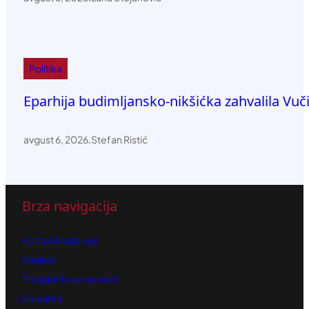
Politika
Eparhija budimljansko-nikšićka zahvalila Vučić
avgust 6, 2026
.
Stefan Ristić
Brza navigacija
Kontaktirajte nas
Karijera
Pretplatite se na vesti
Reklama