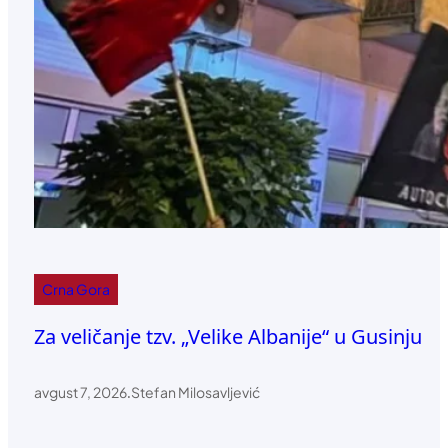
Crna Gora
Za veličanje tzv. „Velike Albanije“ u Gusinju
avgust 7, 2026
.
Stefan Milosavljević