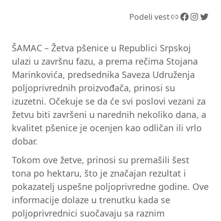
Link
Facebook
Instagram
Twitter
Podeli vest
ŠAMAC – Žetva pšenice u Republici Srpskoj
ulazi u završnu fazu, a prema rečima Stojana
Marinkovića, predsednika Saveza Udruženja
poljoprivrednih proizvođača, prinosi su
izuzetni. Očekuje se da će svi poslovi vezani za
žetvu biti završeni u narednih nekoliko dana, a
kvalitet pšenice je ocenjen kao odličan ili vrlo
dobar.
Tokom ove žetve, prinosi su premašili šest
tona po hektaru, što je značajan rezultat i
pokazatelj uspešne poljoprivredne godine. Ove
informacije dolaze u trenutku kada se
poljoprivrednici suočavaju sa raznim