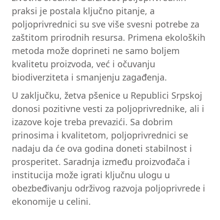
praksi je postala ključno pitanje, a
poljoprivrednici su sve više svesni potrebe za
zaštitom prirodnih resursa. Primena ekoloških
metoda može doprineti ne samo boljem
kvalitetu proizvoda, već i očuvanju
biodiverziteta i smanjenju zagađenja.
U zaključku, žetva pšenice u Republici Srpskoj
donosi pozitivne vesti za poljoprivrednike, ali i
izazove koje treba prevazići. Sa dobrim
prinosima i kvalitetom, poljoprivrednici se
nadaju da će ova godina doneti stabilnost i
prosperitet. Saradnja između proizvođača i
institucija može igrati ključnu ulogu u
obezbeđivanju održivog razvoja poljoprivrede i
ekonomije u celini.