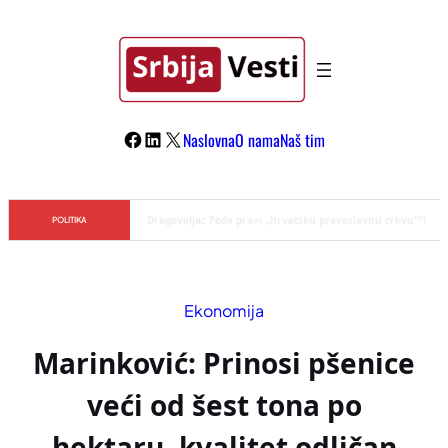
Skoči
na
sadržaj
Facebook
LinkedIn
X
Naslovna
O nama
Naš tim
Đilas/Šolak propaganda uspela u dehumanizaciji Vučića
POLITIKA
Ekonomija
Marinković: Prinosi pšenice
veći od šest tona po
hektaru, kvalitet odličan