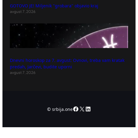
GOTOVO JE! Miljenik "grobara" objavio kraj
avgust 7, 2026
Dnevni horoskop za 7. avgust: Ovnovi, treba vam kratak
predah, Jarčevi, budite uporni
avgust 7, 2026
Facebook
X
LinkedIn
©
srbija.one