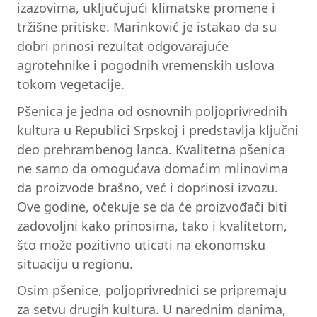
izazovima, uključujući klimatske promene i
tržišne pritiske. Marinković je istakao da su
dobri prinosi rezultat odgovarajuće
agrotehnike i pogodnih vremenskih uslova
tokom vegetacije.
Pšenica je jedna od osnovnih poljoprivrednih
kultura u Republici Srpskoj i predstavlja ključni
deo prehrambenog lanca. Kvalitetna pšenica
ne samo da omogućava domaćim mlinovima
da proizvode brašno, već i doprinosi izvozu.
Ove godine, očekuje se da će proizvođači biti
zadovoljni kako prinosima, tako i kvalitetom,
što može pozitivno uticati na ekonomsku
situaciju u regionu.
Osim pšenice, poljoprivrednici se pripremaju
za setvu drugih kultura. U narednim danima,