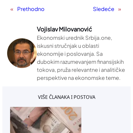
«
Prethodno
Sledeće
»
Vojislav Milovanović
Ekonomski urednik Srbija.one,
iskusni stručnjak u oblasti
ekonomije i poslovanja. Sa
dubokim razumevanjem finansijskih
tokova, pruža relevantne i analitičke
perspektive na ekonomske teme.
VIŠE ČLANAKA I POSTOVA