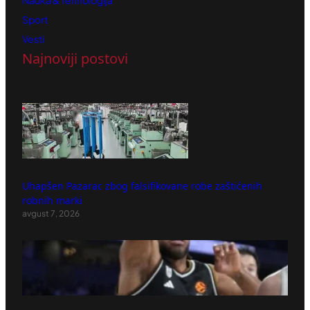
Nauka & Tehnologija
Sport
Vesti
Najnoviji postovi
Uhapšen Pazarac zbog falsifikovane robe zaštićenih
robnih marki
avgust 7, 2026