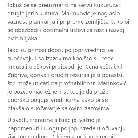
fokus će se preusmeriti na setvu kukuruza i
drugih jarih kultura. Marinković je naglasio
važnost planiranja i pripreme zemljišta kako bi
se obezbedili optimalni uslovi za rast i razvoj
ovih biljaka.
Iako su prinosi dobri, poljoprivrednici se
suočavaju i sa izazovima kao što su cene
inputa i troškovi proizvodnje. Cena veštačkih
đubriva, goriva i drugih resursa je u porastu,
što može uticati na profitabilnost. Marinković
je pozvao nadležne institucije da pruže
podršku poljoprivrednicima kako bi se
olakšalo suočavanje sa ovim izazovima.
U svetlu trenutne situacije, važno je
napomenuti i ulogu poljoprivrede u očuvanju
životne sredine. Održivost poljoprivrednih