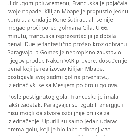
U drugom poluvremenu, Francuska je pojačala
svoje napade. Kilijan Mbape je propustio jednu
kontru, a onda je Kone šutirao, ali se nije
mogao proći pored golmana Gila. U 66.
minutu, francuska reprezentacija je dobila
penal. Due je fantastično prošao kroz odbranu
Paragvaja, a Gomes je nepropisno zaustavio
njegov prodor. Nakon VAR provere, dosuđen je
penal koji je realizovao Kilijan Mbape,
postigavši svoj sedmi gol na prvenstvu,
izjednačivši se sa Mesijem po broju golova.
Posle postignutog gola, Francuska je imala
lakši zadatak. Paragvajci su izgubili energiju i
nisu mogli da stvore ozbiljnije prilike za
izjednačenje. Uputili su samo jedan udarac
prema golu, koji je bio lako odbranjiv za