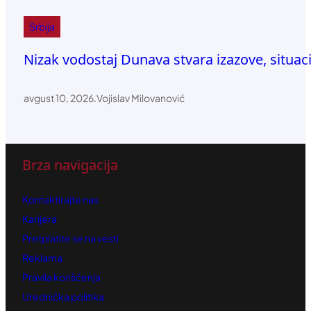
Srbija
Nizak vodostaj Dunava stvara izazove, situaci
avgust 10, 2026
.
Vojislav Milovanović
Brza navigacija
Kontaktirajte nas
Karijera
Pretplatite se na vesti
Reklama
Pravila korišćenja
Urednička politika