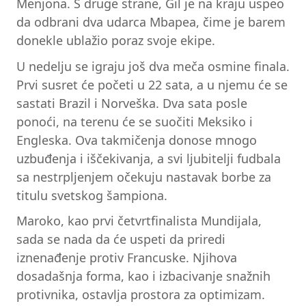
Menjona. S druge strane, Gil je na kraju uspeo
da odbrani dva udarca Mbapea, čime je barem
donekle ublažio poraz svoje ekipe.
U nedelju se igraju još dva meča osmine finala.
Prvi susret će početi u 22 sata, a u njemu će se
sastati Brazil i Norveška. Dva sata posle
ponoći, na terenu će se suočiti Meksiko i
Engleska. Ova takmičenja donose mnogo
uzbuđenja i iščekivanja, a svi ljubitelji fudbala
sa nestrpljenjem očekuju nastavak borbe za
titulu svetskog šampiona.
Maroko, kao prvi četvrtfinalista Mundijala,
sada se nada da će uspeti da priredi
iznenađenje protiv Francuske. Njihova
dosadašnja forma, kao i izbacivanje snažnih
protivnika, ostavlja prostora za optimizam.