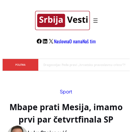
Skoči
na
sadržaj
Facebook
LinkedIn
X
Naslovna
O nama
Naš tim
Đilas/Šolak propaganda uspela u dehumanizaciji Vučića
POLITIKA
Sport
Mbape prati Mesija, imamo
prvi par četvrtfinala SP