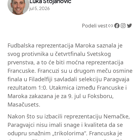
Luka Stojanović
jul 5, 2026
Link
Facebook
Instagram
Twitter
Podeli vest
Fudbalska reprezentacija Maroka saznala je
svog protivnika u četvrtfinalu Svetskog
prvenstva, a to će biti moćna reprezentacija
Francuske. Francuzi su u drugom meču osmine
finala u Filadelfiji savladali selekciju Paragvaja
rezultatom 1:0. Utakmica između Francuske i
Maroka zakazana je za 9. jul u Foksboru,
Masačusets.
Nakon što su izbacili reprezentaciju Nemačke,
Paragvajci nisu imali snage i kvaliteta da se
odupru snažnim „trikolorima“. Francuska je