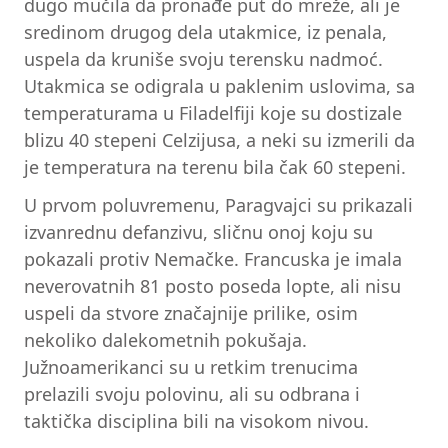
dugo mučila da pronađe put do mreže, ali je
sredinom drugog dela utakmice, iz penala,
uspela da kruniše svoju terensku nadmoć.
Utakmica se odigrala u paklenim uslovima, sa
temperaturama u Filadelfiji koje su dostizale
blizu 40 stepeni Celzijusa, a neki su izmerili da
je temperatura na terenu bila čak 60 stepeni.
U prvom poluvremenu, Paragvajci su prikazali
izvanrednu defanzivu, sličnu onoj koju su
pokazali protiv Nemačke. Francuska je imala
neverovatnih 81 posto poseda lopte, ali nisu
uspeli da stvore značajnije prilike, osim
nekoliko dalekometnih pokušaja.
Južnoamerikanci su u retkim trenucima
prelazili svoju polovinu, ali su odbrana i
taktička disciplina bili na visokom nivou.