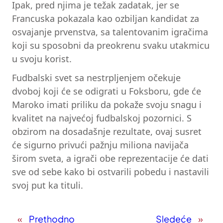
Ipak, pred njima je težak zadatak, jer se
Francuska pokazala kao ozbiljan kandidat za
osvajanje prvenstva, sa talentovanim igračima
koji su sposobni da preokrenu svaku utakmicu
u svoju korist.
Fudbalski svet sa nestrpljenjem očekuje
dvoboj koji će se odigrati u Foksboru, gde će
Maroko imati priliku da pokaže svoju snagu i
kvalitet na najvećoj fudbalskoj pozornici. S
obzirom na dosadašnje rezultate, ovaj susret
će sigurno privući pažnju miliona navijača
širom sveta, a igrači obe reprezentacije će dati
sve od sebe kako bi ostvarili pobedu i nastavili
svoj put ka tituli.
«
Prethodno
Sledeće
»