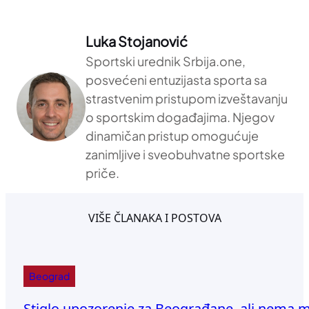
Luka Stojanović
Sportski urednik Srbija.one,
posvećeni entuzijasta sporta sa
strastvenim pristupom izveštavanju
o sportskim događajima. Njegov
dinamičan pristup omogućuje
zanimljive i sveobuhvatne sportske
priče.
VIŠE ČLANAKA I POSTOVA
Beograd
Stiglo upozorenje za Beograđane, ali nema me