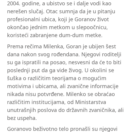
2004. godine, a ubistvo se i dalje vodi kao
nerešen slučaj. Otac sumnja da je u pitanju
profesionalni ubica, koji je Goranov život
okončao jednim metkom u slepoočnicu,
koristeći zabranjene dum-dum metke.
Prema rečima Milenka, Goran je ubijen šest
dana nakon svog rođendana. Njegovi roditelji
su ga ispratili na posao, nesvesni da će to biti
poslednji put da ga vide živog. U okolini se
šuška o različitim teorijama o mogućim
motivima i ubicama, ali zvanične informacije
nikada nisu potvrđene. Milenko se obraćao
različitim institucijama, od Ministarstva
unutrašnjih poslova do državnih zvaničnika, ali
bez uspeha.
Goranovo beživotno telo pronašli su njegovi