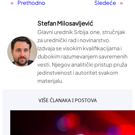
«
Prethodno
Sledeće
»
Stefan Milosavljević
Glavni urednik Srbija.one, stručnjak
za urednički rad i novinarstvo.
Izdvaja se visokim kvalifikacijama i
dubokim razumevanjem savremenih
vesti. Njegov analitički pristup pruža
jedinstvenost i autoritet svakom
materijalu.
VIŠE ČLANAKA I POSTOVA