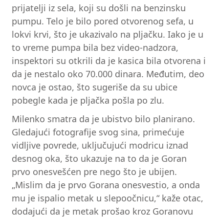
prijatelji iz sela, koji su došli na benzinsku
pumpu. Telo je bilo pored otvorenog sefa, u
lokvi krvi, što je ukazivalo na pljačku. Iako je u
to vreme pumpa bila bez video-nadzora,
inspektori su otkrili da je kasica bila otvorena i
da je nestalo oko 70.000 dinara. Međutim, deo
novca je ostao, što sugeriše da su ubice
pobegle kada je pljačka pošla po zlu.
Milenko smatra da je ubistvo bilo planirano.
Gledajući fotografije svog sina, primećuje
vidljive povrede, uključujući modricu iznad
desnog oka, što ukazuje na to da je Goran
prvo onesvešćen pre nego što je ubijen.
„Mislim da je prvo Gorana onesvestio, a onda
mu je ispalio metak u slepoočnicu,“ kaže otac,
dodajući da je metak prošao kroz Goranovu