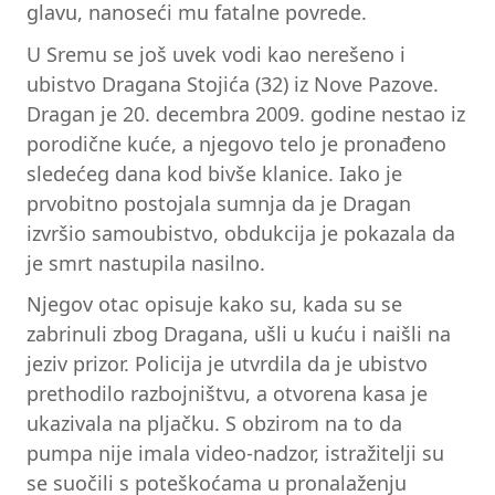
glavu, nanoseći mu fatalne povrede.
U Sremu se još uvek vodi kao nerešeno i
ubistvo Dragana Stojića (32) iz Nove Pazove.
Dragan je 20. decembra 2009. godine nestao iz
porodične kuće, a njegovo telo je pronađeno
sledećeg dana kod bivše klanice. Iako je
prvobitno postojala sumnja da je Dragan
izvršio samoubistvo, obdukcija je pokazala da
je smrt nastupila nasilno.
Njegov otac opisuje kako su, kada su se
zabrinuli zbog Dragana, ušli u kuću i naišli na
jeziv prizor. Policija je utvrdila da je ubistvo
prethodilo razbojništvu, a otvorena kasa je
ukazivala na pljačku. S obzirom na to da
pumpa nije imala video-nadzor, istražitelji su
se suočili s poteškoćama u pronalaženju