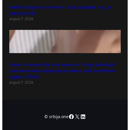
Rođeni šampioni: U ova četiri znaka Zodijaka kriju se
pravi sportisti
avgust 7, 2026
Nakon teške nesreće prvo izgovorio: "Srbija pobeđuje!"
Društvene mreže zatrpane porukama podrške mladom
bajkeru (VIDEO)
avgust 7, 2026
Facebook
X
LinkedIn
©
srbija.one