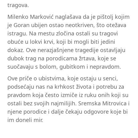
tragova.
Milenko Marković naglašava da je pištolj kojim
je Goran ubijen ostao neotkriven, što otežava
istragu. Na mestu zločina ostali su tragovi
obuće u lokvi krvi, koji bi mogli biti jedini
dokaz. Ove nerazjašnjene tragedije ostavljaju
dubok trag na porodicama žrtava, koje se
suočavaju s bolom, gubitkom i nepravdom.
Ove priče o ubistvima, koje ostaju u senci,
podsećaju nas na krhkost života i potrebu za
pravdom koja često izmiče iz ruku onih koji su
ostali bez svojih najmilijih. Sremska Mitrovica i
njene porodice i dalje čekaju odgovore koje bi
im doneli mir.