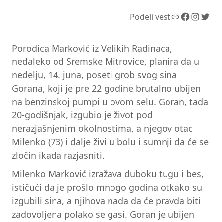
Link
Facebook
Instagram
Twitter
Podeli vest
Porodica Marković iz Velikih Radinaca,
nedaleko od Sremske Mitrovice, planira da u
nedelju, 14. juna, poseti grob svog sina
Gorana, koji je pre 22 godine brutalno ubijen
na benzinskoj pumpi u ovom selu. Goran, tada
20-godišnjak, izgubio je život pod
nerazjašnjenim okolnostima, a njegov otac
Milenko (73) i dalje živi u bolu i sumnji da će se
zločin ikada razjasniti.
Milenko Marković izražava duboku tugu i bes,
ističući da je prošlo mnogo godina otkako su
izgubili sina, a njihova nada da će pravda biti
zadovoljena polako se gasi. Goran je ubijen