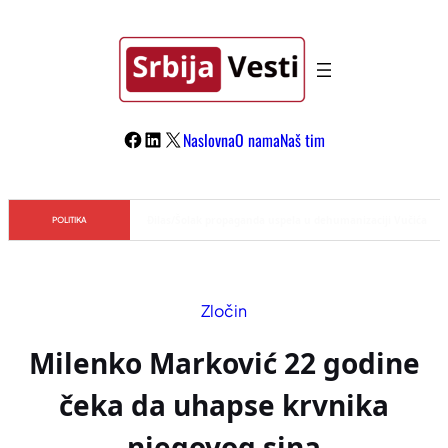
Skoči
na
sadržaj
Facebook
LinkedIn
X
Naslovna
O nama
Naš tim
Đilas/Šolak propaganda uspela u dehumanizaciji Vučića
POLITIKA
Zločin
Milenko Marković 22 godine
čeka da uhapse krvnika
njegovog sina