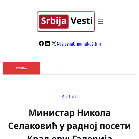
Skoči
na
sadržaj
Facebook
LinkedIn
X
Naslovna
O nama
Naš tim
Đilas/Šolak propaganda uspela u dehumanizaciji Vučića
POLITIKA
Kultura
Министар Никола
Селаковић у радној посети
Краљеву: Галерија