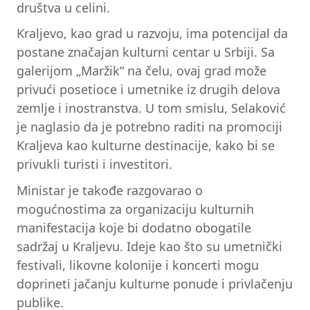
društva u celini.
Kraljevo, kao grad u razvoju, ima potencijal da
postane značajan kulturni centar u Srbiji. Sa
galerijom „Maržik“ na čelu, ovaj grad može
privući posetioce i umetnike iz drugih delova
zemlje i inostranstva. U tom smislu, Selaković
je naglasio da je potrebno raditi na promociji
Kraljeva kao kulturne destinacije, kako bi se
privukli turisti i investitori.
Ministar je takođe razgovarao o
mogućnostima za organizaciju kulturnih
manifestacija koje bi dodatno obogatile
sadržaj u Kraljevu. Ideje kao što su umetnički
festivali, likovne kolonije i koncerti mogu
doprineti jačanju kulturne ponude i privlačenju
publike.