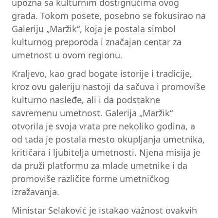
upozna sa kulturnim dostignućima ovog
grada. Tokom posete, posebno se fokusirao na
Galeriju „Maržik“, koja je postala simbol
kulturnog preporoda i značajan centar za
umetnost u ovom regionu.
Kraljevo, kao grad bogate istorije i tradicije,
kroz ovu galeriju nastoji da sačuva i promoviše
kulturno nasleđe, ali i da podstakne
savremenu umetnost. Galerija „Maržik“
otvorila je svoja vrata pre nekoliko godina, a
od tada je postala mesto okupljanja umetnika,
kritičara i ljubitelja umetnosti. Njena misija je
da pruži platformu za mlade umetnike i da
promoviše različite forme umetničkog
izražavanja.
Ministar Selaković je istakao važnost ovakvih