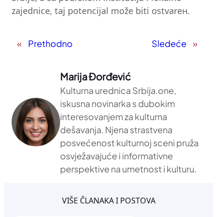
zajednice, taj potencijal može biti ostvarен.
«
Prethodno
Sledeće
»
Marija Đorđević
Kulturna urednica Srbija.one,
iskusna novinarka s dubokim
interesovanjem za kulturna
dešavanja. Njena strastvena
posvećenost kulturnoj sceni pruža
osvježavajuće i informativne
perspektive na umetnost i kulturu.
VIŠE ČLANAKA I POSTOVA