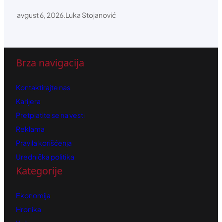
avgust 6, 2026
.
Luka Stojanović
Brza navigacija
Kontaktirajte nas
Karijera
Pretplatite se na vesti
Reklama
Pravila korišćenja
Urednička politika
Kategorije
Ekonomija
Hronika