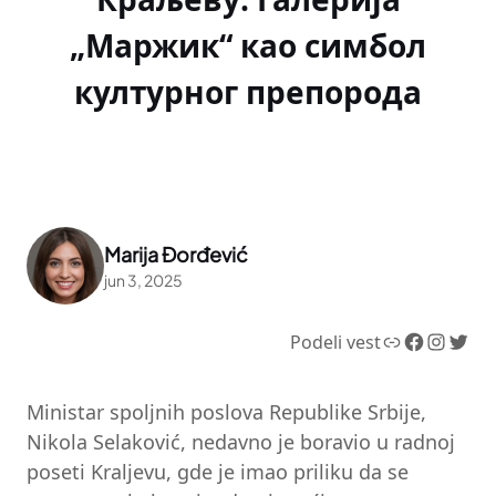
„Маржик“ као симбол
културног препорода
Marija Đorđević
jun 3, 2025
Link
Facebook
Instagram
Twitter
Podeli vest
Ministar spoljnih poslova Republike Srbije,
Nikola Selaković, nedavno je boravio u radnoj
poseti Kraljevu, gde je imao priliku da se