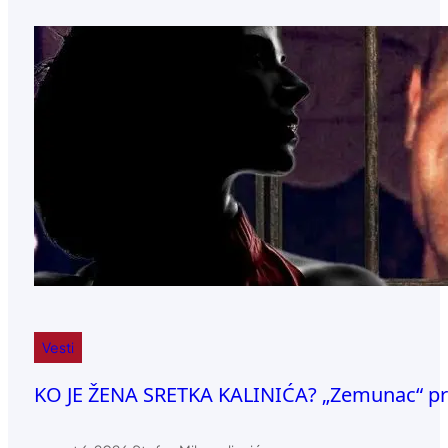
Vesti
KO JE ŽENA SRETKA KALINIĆA? „Zemunac“ priz