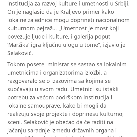
institucija za razvoj kulture i umetnosti u Srbiji.
On je naglasio da je Kraljevo primer kako
lokalne zajednice mogu doprineti nacionalnom
kulturnom pejzažu. „Umetnost je most koji
povezuje ljude i kulture, i galerija poput
‘Maržika’ igra ključnu ulogu u tome“, izjavio je
Selaković.
Tokom posete, ministar se sastao sa lokalnim
umetnicima i organizatorima izložbi, a
razgovaralo se o izazovima sa kojima se
suočavaju u svom radu. Umetnici su istakli
potrebu za većom podrškom institucija i
lokalne samouprave, kako bi mogli da
realizuju svoje projekte i doprinesu kulturnoj
sceni. Selaković je obećao da će raditi na
jačanju saradnje između državnih organa i