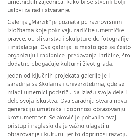
umetničkih zajednica, kako bi se stvorili bolji
uslovi za rad i stvaranje.
Galerija „Maržik“ je poznata po raznovrsnim
izložbama koje pokrivaju različite umetničke
pravce, od slikarstva i skulpture do fotografije
i instalacija. Ova galerija je mesto gde se često
organizuju i radionice, predavanja i tribine, što
dodatno obogaćuje kulturni život grada.
Jedan od ključnih projekata galerije je i
saradnja sa školama i univerzitetima, gde se
mladi umetnici podstiču da izlažu svoja dela i
dele svoja iskustva. Ova saradnja stvara novu
generaciju umetnika i doprinosi obrazovanju
kroz umetnost. Selaković je pohvalio ovaj
pristup i naglasio da je važno ulagati u
obrazovanje i kulturu, jer to doprinosi razvoju