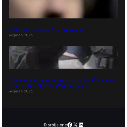
Miško potvrdio bombu! Stiglo pojačanje
avgust 6, 2026
Planirao ubistvo, pomagala mu majka? Optužnica protiv
Koste M. (20) i Olgice M. (50) iz Beograda
avgust 6, 2026
Facebook
X
LinkedIn
©
srbija.one