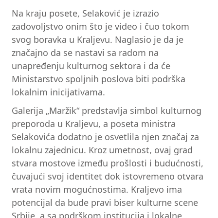
Na kraju posete, Selaković je izrazio
zadovoljstvo onim što je video i čuo tokom
svog boravka u Kraljevu. Naglasio je da je
značajno da se nastavi sa radom na
unapređenju kulturnog sektora i da će
Ministarstvo spoljnih poslova biti podrška
lokalnim inicijativama.
Galerija „Maržik“ predstavlja simbol kulturnog
preporoda u Kraljevu, a poseta ministra
Selakovića dodatno je osvetlila njen značaj za
lokalnu zajednicu. Kroz umetnost, ovaj grad
stvara mostove između prošlosti i budućnosti,
čuvajući svoj identitet dok istovremeno otvara
vrata novim mogućnostima. Kraljevo ima
potencijal da bude pravi biser kulturne scene
Srbije, a sa podrškom institucija i lokalne