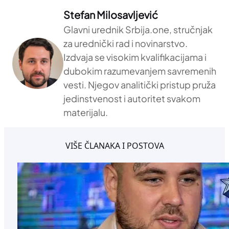
Stefan Milosavljević
Glavni urednik Srbija.one, stručnjak
za urednički rad i novinarstvo.
Izdvaja se visokim kvalifikacijama i
dubokim razumevanjem savremenih
vesti. Njegov analitički pristup pruža
jedinstvenost i autoritet svakom
materijalu.
VIŠE ČLANAKA I POSTOVA