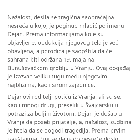
Nažalost, desila se tragična saobraćajna
nesreća u kojoj je poginuo mladić po imenu
Dejan. Prema informacijama koje su
objavljene, obdukcija njegovog tela je već
obavljena, a porodica je saopštila da će
sahrana biti održana 19. maja na
Bunuševačkom groblju u Vranju. Ovaj događaj
je izazvao veliku tugu među njegovim
najbližima, kao i širom zajednice.
Dejanovi roditelji potiču iz Vranja, ali su se,
kao i mnogi drugi, preselili u Švajcarsku u
potrazi za boljim životom. Dejan je došao u
Vranje da poseti prijatelje, a, nažalost, sudbina
je htela da se dogodi tragedija. Prema prvim
izveštajima, čini se da je do nesreće došlo