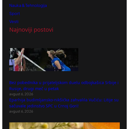
Nauka & Tehnologija
Sport
Vesti
Najnoviji postovi
Bez pobednika u prijateljskom duelu odbojkašica Srbije i
Rusije, drugi meč u petak
avgust 6, 2026
Eparhija budimljansko-nikšićka zahvalila Vučiću: Litije su
sačuvale jedinstvo SPC u Crnoj Gori!
avgust 6, 2026