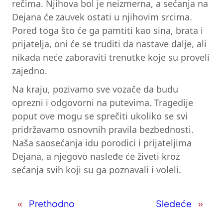
rečima. Njihova bol je neizmerna, a sećanja na
Dejana će zauvek ostati u njihovim srcima.
Pored toga što će ga pamtiti kao sina, brata i
prijatelja, oni će se truditi da nastave dalje, ali
nikada neće zaboraviti trenutke koje su proveli
zajedno.
Na kraju, pozivamo sve vozače da budu
oprezni i odgovorni na putevima. Tragedije
poput ove mogu se sprečiti ukoliko se svi
pridržavamo osnovnih pravila bezbednosti.
Naša saosećanja idu porodici i prijateljima
Dejana, a njegovo nasleđe će živeti kroz
sećanja svih koji su ga poznavali i voleli.
«
Prethodno
Sledeće
»