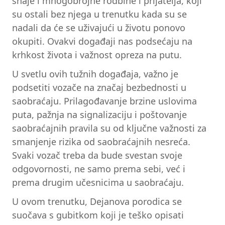
snaje i mnogobrojne rodbine i prijatelja, koji
su ostali bez njega u trenutku kada su se
nadali da će se uživajući u životu ponovo
okupiti. Ovakvi događaji nas podsećaju na
krhkost života i važnost opreza na putu.
U svetlu ovih tužnih događaja, važno je
podsetiti vozače na značaj bezbednosti u
saobraćaju. Prilagođavanje brzine uslovima
puta, pažnja na signalizaciju i poštovanje
saobraćajnih pravila su od ključne važnosti za
smanjenje rizika od saobraćajnih nesreća.
Svaki vozač treba da bude svestan svoje
odgovornosti, ne samo prema sebi, već i
prema drugim učesnicima u saobraćaju.
U ovom trenutku, Dejanova porodica se
suočava s gubitkom koji je teško opisati