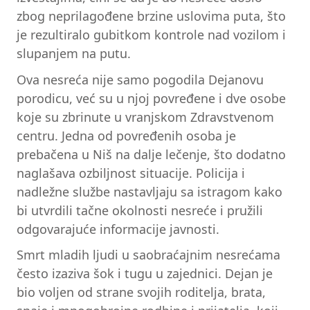
zbog neprilagođene brzine uslovima puta, što
je rezultiralo gubitkom kontrole nad vozilom i
slupanjem na putu.
Ova nesreća nije samo pogodila Dejanovu
porodicu, već su u njoj povređene i dve osobe
koje su zbrinute u vranjskom Zdravstvenom
centru. Jedna od povređenih osoba je
prebačena u Niš na dalje lečenje, što dodatno
naglašava ozbiljnost situacije. Policija i
nadležne službe nastavljaju sa istragom kako
bi utvrdili tačne okolnosti nesreće i pružili
odgovarajuće informacije javnosti.
Smrt mladih ljudi u saobraćajnim nesrećama
često izaziva šok i tugu u zajednici. Dejan je
bio voljen od strane svojih roditelja, brata,