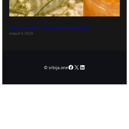
Najosvežavajući domaći napitak ovog leta
avgust 5, 2026
Facebook
X
LinkedIn
©
srbija.one