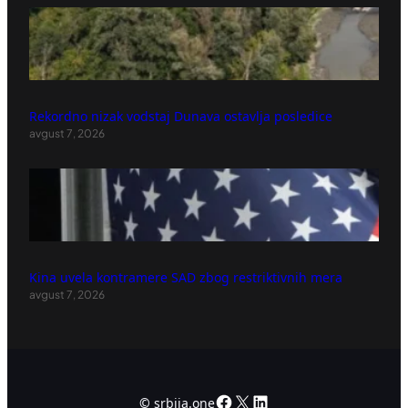
Rekordno nizak vodstaj Dunava ostavlja posledice
avgust 7, 2026
Kina uvela kontramere SAD zbog restriktivnih mera
avgust 7, 2026
Facebook
X
LinkedIn
©
srbija.one