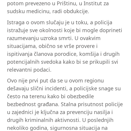
potom prevezeno u Prištinu, u Institut za
sudsku medicinu, radi obdukcije.
Istraga o ovom slučaju je u toku, a policija
istražuje sve okolnosti koje bi mogle doprineti
razumevanju uzroka smrti. U ovakvim
situacijama, obično se vrše provere i
ispitivanja članova porodice, komšija i drugih
potencijalnih svedoka kako bi se prikupili svi
relevantni podaci.
Ovo nije prvi put da se u ovom regionu
dešavaju slični incidenti, a policijske snage su
često na terenu kako bi obezbedile
bezbednost građana. Stalna prisutnost policije
u zajednici je ključna za prevenciju nasilja i
drugih kriminalnih aktivnosti. U poslednjih
nekoliko godina, sigurnosna situacija na