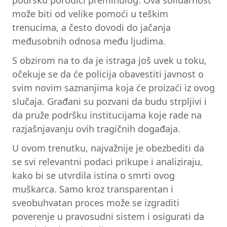
podršku porodici preminulog. Ova solidarnost
može biti od velike pomoći u teškim
trenucima, a često dovodi do jačanja
međusobnih odnosa među ljudima.
S obzirom na to da je istraga još uvek u toku,
očekuje se da će policija obavestiti javnost o
svim novim saznanjima koja će proizaći iz ovog
slučaja. Građani su pozvani da budu strpljivi i
da pruže podršku institucijama koje rade na
razjašnjavanju ovih tragičnih događaja.
U ovom trenutku, najvažnije je obezbediti da
se svi relevantni podaci prikupe i analiziraju,
kako bi se utvrdila istina o smrti ovog
muškarca. Samo kroz transparentan i
sveobuhvatan proces može se izgraditi
poverenje u pravosudni sistem i osigurati da