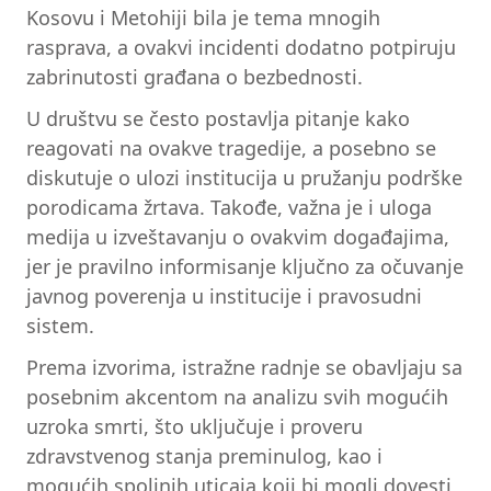
Kosovu i Metohiji bila je tema mnogih
rasprava, a ovakvi incidenti dodatno potpiruju
zabrinutosti građana o bezbednosti.
U društvu se često postavlja pitanje kako
reagovati na ovakve tragedije, a posebno se
diskutuje o ulozi institucija u pružanju podrške
porodicama žrtava. Takođe, važna je i uloga
medija u izveštavanju o ovakvim događajima,
jer je pravilno informisanje ključno za očuvanje
javnog poverenja u institucije i pravosudni
sistem.
Prema izvorima, istražne radnje se obavljaju sa
posebnim akcentom na analizu svih mogućih
uzroka smrti, što uključuje i proveru
zdravstvenog stanja preminulog, kao i
mogućih spoljnih uticaja koji bi mogli dovesti