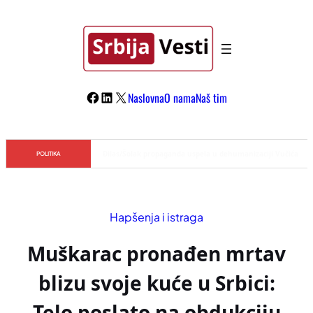
Skoči
na
sadržaj
Facebook
LinkedIn
X
Naslovna
O nama
Naš tim
Đilas/Šolak propaganda uspela u dehumanizaciji Vučića
POLITIKA
Hapšenja i istraga
Muškarac pronađen mrtav
blizu svoje kuće u Srbici:
Telo poslato na obdukciju