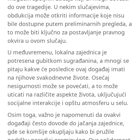
do ove tragedije. U nekim slučajevima,
obdukcija može otkriti informacije koje nisu
bile dostupne putem preliminarnih pregleda, a
to može biti ključno za postavljanje pravnog
okvira u ovom slučaju.
U međuvremenu, lokalna zajednica je
potresena gubitkom sugrađanina, a mnogi se
pitaju kakve će posledice ovaj događaj imati
na njihove svakodnevne živote. Osećaj
nesigurnosti može se povećati, a to može
uticati na različite aspekte života, uključujući
socijalne interakcije i opštu atmosferu u selu.
Osim toga, važno je napomenuti da ovakvi
događaji često dovode do jačanja zajednice,
gde se komšije okupljaju kako bi pružile