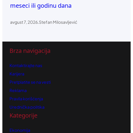
meseci ili godinu dana
avgust 7, 2026
.
Stefan Milosavljević
Brza navigacija
Kontaktirajte nas
Karijera
Pretplatite se na vesti
Reklama
Pravila korišćenja
Urednička politika
Kategorije
Ekonomija