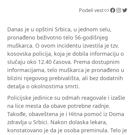
Link
Facebook
Instagram
Twitter
Podeli vest
Danas je u opštini Srbica, u jednom selu,
pronađeno beživotno telo 56-godišnjeg
muškarca. O ovom incidentu izvestila je tzv.
kosovska policija, koja je dobila informaciju o
slučaju oko 12.40 časova. Prema dostupnim
informacijama, telo muškarca je pronađeno u
blizini njegovog prebivališta, ali bez dodatnih
detalja o okolnostima smrti.
Policijske jedinice su odmah reagovale i izašle
na lice mesta da obave potrebne radnje.
Takođe, obaveštena je i Hitna pomoć iz Doma
zdravlja u Srbici. Nakon dolaska lekara,
konstatovano je da je osoba preminula. Telo je