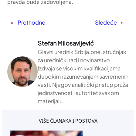
pravda bude zadovoljena.
«
Prethodno
Sledeće
»
Stefan Milosavljević
Glavni urednik Srbija.one, stručnjak
za urednički rad i novinarstvo.
Izdvaja se visokim kvalifikacijama i
dubokim razumevanjem savremenih
vesti. Njegov analitički pristup pruža
jedinstvenost i autoritet svakom
materijalu.
VIŠE ČLANAKA I POSTOVA