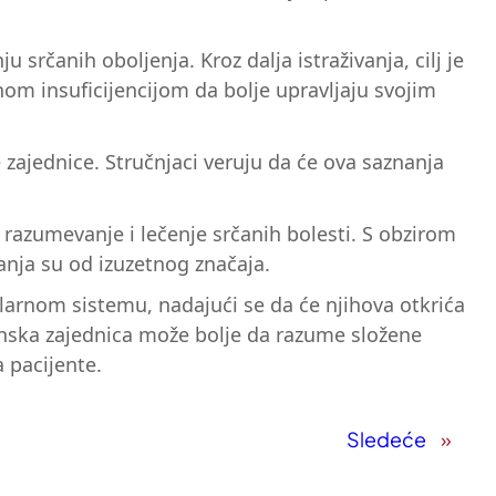
u srčanih oboljenja. Kroz dalja istraživanja, cilj je
nom insuficijencijom da bolje upravljaju svojim
 zajednice. Stručnjaci veruju da će ova saznanja
a razumevanje i lečenje srčanih bolesti. S obzirom
anja su od izuzetnog značaja.
kularnom sistemu, nadajući se da će njihova otkrića
inska zajednica može bolje da razume složene
 pacijente.
Sledeće
»