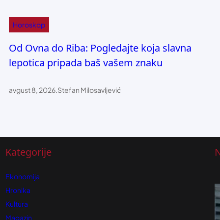
Horoskop
Od Ovna do Riba: Pogledajte koja slavna
lepotica pripada baš vašem znaku
avgust 8, 2026
.
Stefan Milosavljević
Kategorije
N
Ekonomija
Hronika
Kultura
Magazin