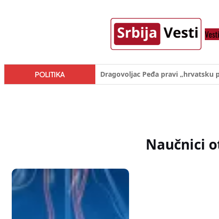
Skoči
na
Vest
sadržaj
Đilas/Šolak propaganda uspela u d
POLITIKA
Naučnici o