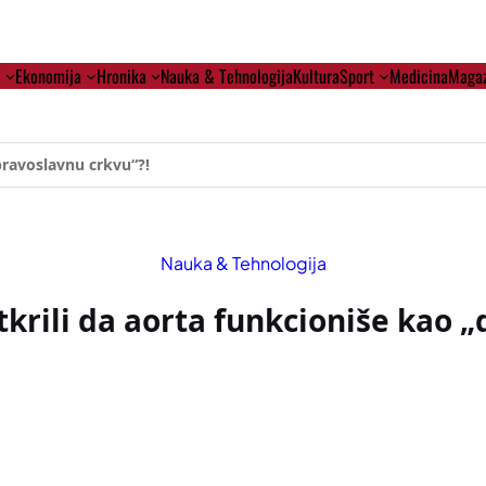
i
Ekonomija
Hronika
Nauka & Tehnologija
Kultura
Sport
Medicina
Magaz
ehumanizaciji Vučića
Nauka & Tehnologija
tkrili da aorta funkcioniše kao „