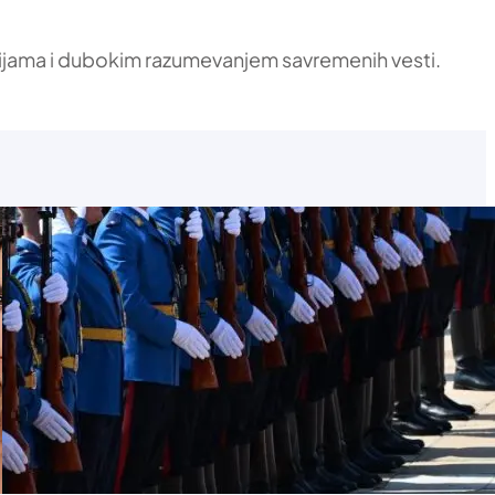
ikacijama i dubokim razumevanjem savremenih vesti.