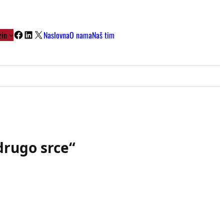
Facebook
LinkedIn
X
in
Naslovna
O nama
Naš tim
drugo srce“