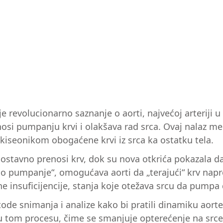
je revolucionarno saznanje o aorti, najvećoj arteriji u 
nosi pumpanju krvi i olakšava rad srca. Ovaj nalaz m
seonikom obogaćene krvi iz srca ka ostatku tela.
nostavno prenosi krv, dok su nova otkrića pokazala da
o pumpanje“, omogućava aorti da „terajući“ krv napre
 insuficijencije, stanja koje otežava srcu da pumpa d
tode snimanja i analize kako bi pratili dinamiku aort
u tom procesu, čime se smanjuje opterećenje na srce