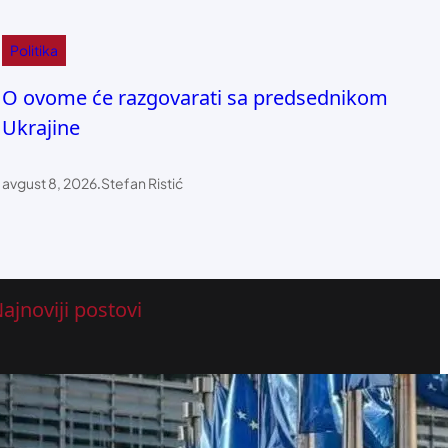
Politika
O ovome će razgovarati sa predsednikom
Ukrajine
avgust 8, 2026
.
Stefan Ristić
ajnoviji postovi
Crnogorski jezik manjinski, ali zvaniči
jezik u Evropskoj uniji
avgust 8, 2026