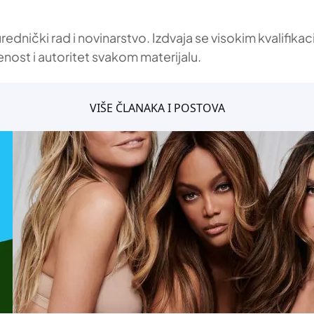
 urednički rad i novinarstvo. Izdvaja se visokim kvalif
enost i autoritet svakom materijalu.
VIŠE ČLANAKA I POSTOVA