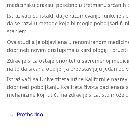
medicinsku praksu, posebno u tretmanu srčanih o
Istraživači su istakli da je razumevanje funkcije aor
da se razviju metode koje bi mogle poboljšati fun
stanjem.
Ova studija je objavljena u renomiranom medicinsk
doprineti novim pristupima u kardiologiji i pružiti
Zdravlje srca ostaje prioritet u savremenoj medici
na to da srčana oboljenja predstavljaju jedan od 
Istraživači sa Univerziteta Južne Kalifornije nast
doprineti poboljšanju kvaliteta života pacijenat
mehanizme koji utiču na zdravlje srca, što može do
«
Prethodno