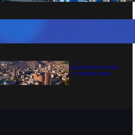
Preminuo Horhe Mesi otac Lionela
Mesija
avgust 8, 2026
U modernizaciju distributivne mreže u
Užicu uloženo 1,2 milijarde dinara
avgust 8, 2026