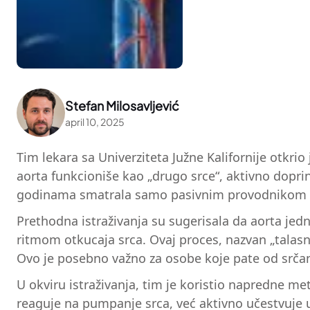
Stefan Milosavljević
april 10, 2025
Tim lekara sa Univerziteta Južne Kalifornije otkrio 
aorta funkcioniše kao „drugo srce“, aktivno dopri
godinama smatrala samo pasivnim provodnikom ki
Prethodna istraživanja su sugerisala da aorta jed
ritmom otkucaja srca. Ovaj proces, nazvan „talasn
Ovo je posebno važno za osobe koje pate od srčane
U okviru istraživanja, tim je koristio napredne me
reaguje na pumpanje srca, već aktivno učestvuje 