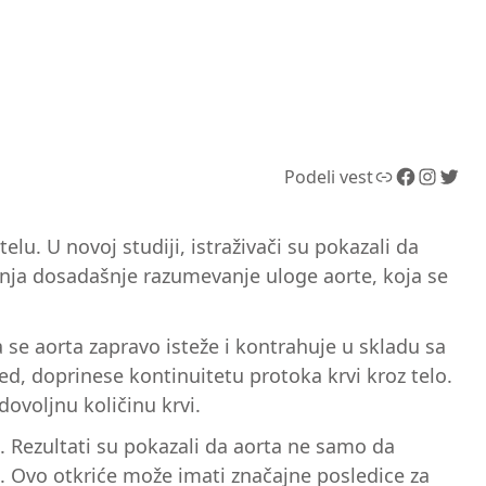
Link
Facebook
Instagram
Twitter
Podeli vest
telu. U novoj studiji, istraživači su pokazali da
enja dosadašnje razumevanje uloge aorte, koja se
 se aorta zapravo isteže i kontrahuje u skladu sa
d, doprinese kontinuitetu protoka krvi kroz telo.
ovoljnu količinu krvi.
e. Rezultati su pokazali da aorta ne samo da
. Ovo otkriće može imati značajne posledice za