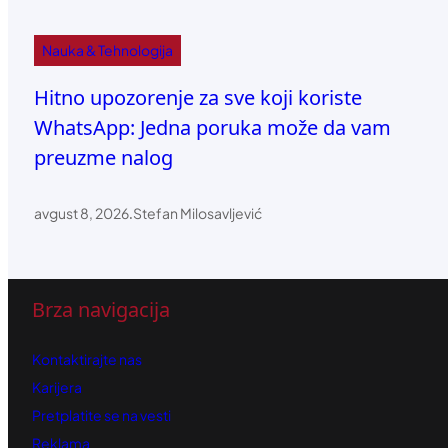
Nauka & Tehnologija
Hitno upozorenje za sve koji koriste
WhatsApp: Jedna poruka može da vam
preuzme nalog
avgust 8, 2026
.
Stefan Milosavljević
Brza navigacija
Kontaktirajte nas
Karijera
Pretplatite se na vesti
Reklama