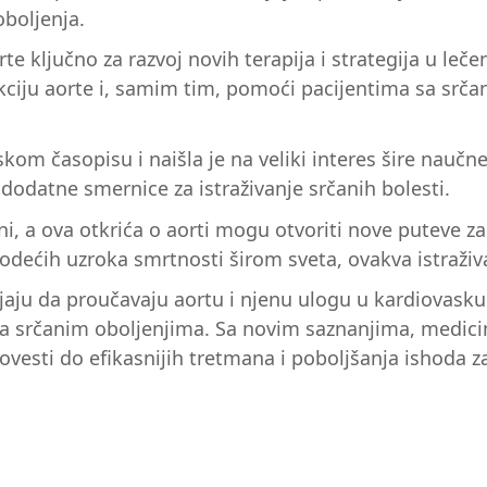
boljenja.
te ključno za razvoj novih terapija i strategija u lečenj
kciju aorte i, samim tim, pomoći pacijentima sa srča
om časopisu i naišla je na veliki interes šire naučne
 dodatne smernice za istraživanje srčanih bolesti.
ni, a ova otkrića o aorti mogu otvoriti nove puteve z
vodećih uzroka smrtnosti širom sveta, ovakva istraživ
avljaju da proučavaju aortu i njenu ulogu u kardiovas
a sa srčanim oboljenjima. Sa novim saznanjima, medic
vesti do efikasnijih tretmana i poboljšanja ishoda za