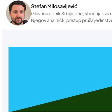
Stefan Milosavljević
Glavni urednik Srbija.one, stručnjak za
Njegov analitički pristup pruža jedinstv