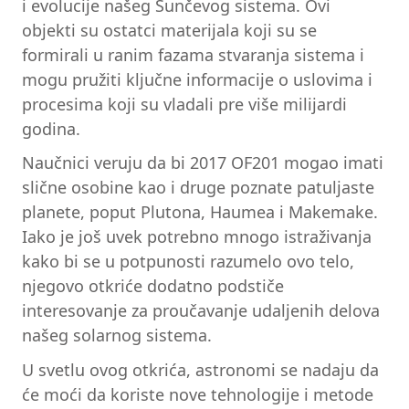
i evolucije našeg Sunčevog sistema. Ovi
objekti su ostatci materijala koji su se
formirali u ranim fazama stvaranja sistema i
mogu pružiti ključne informacije o uslovima i
procesima koji su vladali pre više milijardi
godina.
Naučnici veruju da bi 2017 OF201 mogao imati
slične osobine kao i druge poznate patuljaste
planete, poput Plutona, Haumea i Makemake.
Iako je još uvek potrebno mnogo istraživanja
kako bi se u potpunosti razumelo ovo telo,
njegovo otkriće dodatno podstiče
interesovanje za proučavanje udaljenih delova
našeg solarnog sistema.
U svetlu ovog otkrića, astronomi se nadaju da
će moći da koriste nove tehnologije i metode