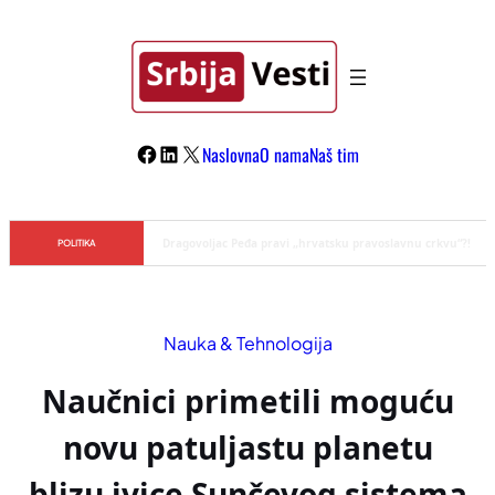
Skoči
na
sadržaj
Facebook
LinkedIn
X
Naslovna
O nama
Naš tim
Đilas/Šolak propaganda uspela u dehumanizaciji Vučića
POLITIKA
Nauka & Tehnologija
Naučnici primetili moguću
novu patuljastu planetu
blizu ivice Sunčevog sistema