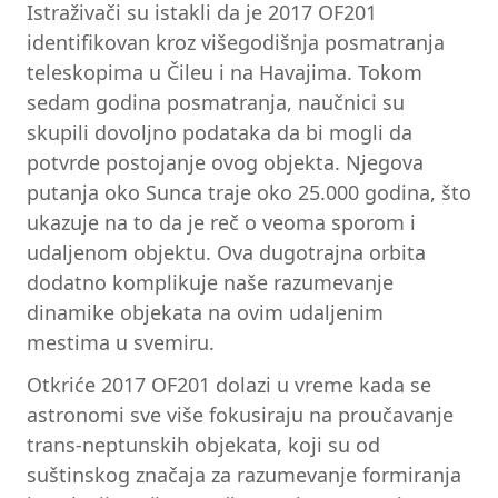
Istraživači su istakli da je 2017 OF201
identifikovan kroz višegodišnja posmatranja
teleskopima u Čileu i na Havajima. Tokom
sedam godina posmatranja, naučnici su
skupili dovoljno podataka da bi mogli da
potvrde postojanje ovog objekta. Njegova
putanja oko Sunca traje oko 25.000 godina, što
ukazuje na to da je reč o veoma sporom i
udaljenom objektu. Ova dugotrajna orbita
dodatno komplikuje naše razumevanje
dinamike objekata na ovim udaljenim
mestima u svemiru.
Otkriće 2017 OF201 dolazi u vreme kada se
astronomi sve više fokusiraju na proučavanje
trans-neptunskih objekata, koji su od
suštinskog značaja za razumevanje formiranja