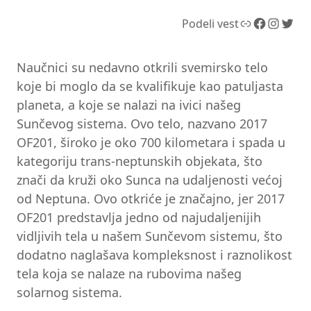
Link
Facebook
Instagram
Twitter
Podeli vest
Naučnici su nedavno otkrili svemirsko telo
koje bi moglo da se kvalifikuje kao patuljasta
planeta, a koje se nalazi na ivici našeg
Sunčevog sistema. Ovo telo, nazvano 2017
OF201, široko je oko 700 kilometara i spada u
kategoriju trans-neptunskih objekata, što
znači da kruži oko Sunca na udaljenosti većoj
od Neptuna. Ovo otkriće je značajno, jer 2017
OF201 predstavlja jedno od najudaljenijih
vidljivih tela u našem Sunčevom sistemu, što
dodatno naglašava kompleksnost i raznolikost
tela koja se nalaze na rubovima našeg
solarnog sistema.