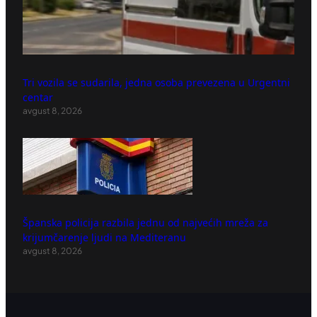
Tri vozila se sudarila, jedna osoba prevezena u Urgentni
centar
avgust 8, 2026
Španska policija razbila jednu od najvećih mreža za
krijumčarenje ljudi na Mediteranu
avgust 8, 2026