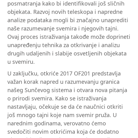
posmatranja kako bi identifikovali još sličnih
objekata. Razvoj novih teleskopa i napredne
analize podataka mogli bi značajno unaprediti
naše razumevanje svemira i njegovih tajni.
Ovaj proces istraživanja takođe može doprineti
unapređenju tehnika za otkrivanje i analizu
drugih udaljenih i slabije osvetljenih objekata
u svemiru.
U zaključku, otkriće 2017 OF201 predstavlja
važan korak napred u razumevanju granica
našeg Sunčevog sistema i otvara nova pitanja
o prirodi svemira. Kako se istraživanja
nastavljaju, očekuje se da će naučnici otkriti
još mnogo tajni koje nam svemir pruža. U
narednim godinama, verovatno ćemo
svedočiti novim otkrićima koja će dodatno