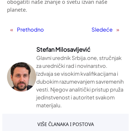
obogatiti naše znanje o svetu izvan naše
planete.
«
Prethodno
Sledeće
»
Stefan Milosavljević
Glavni urednik Srbija.one, stručnjak
za urednički rad i novinarstvo.
Izdvaja se visokim kvalifikacijama i
dubokim razumevanjem savremenih
vesti. Njegov analitički pristup pruža
jedinstvenost i autoritet svakom
materijalu.
VIŠE ČLANAKA I POSTOVA