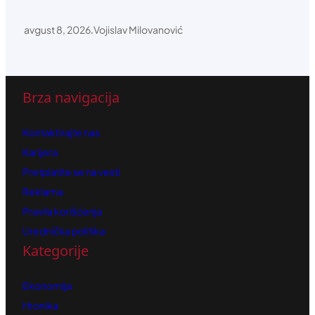
avgust 8, 2026
.
Vojislav Milovanović
Brza navigacija
Kontaktirajte nas
Karijera
Pretplatite se na vesti
Reklama
Pravila korišćenja
Urednička politika
Kategorije
Ekonomija
Hronika