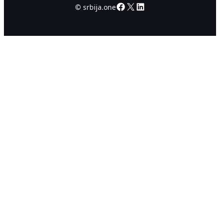
Facebook
X
LinkedIn
©
srbija.one