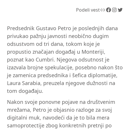
Link
Facebook
Instagram
Twitter
Podeli vest
Predsednik Gustavo Petro je poslednjih dana
privukao pažnju javnosti neobično dugim
odsustvom od tri dana, tokom koje je
propustio značajan događaj u Monteriji,
poznat kao Cumbri. Njegova odsutnost je
izazvala brojne spekulacije, posebno nakon što
je zamenica predsednika i šefica diplomatije,
Laura Sarabia, preuzela njegove dužnosti na
tom događaju.
Nakon svoje ponovne pojave na društvenim
mrežama, Petro je objasnio razloge za svoj
digitalni muk, navodeći da je to bila mera
samoprotectije zbog konkretnih pretnji po