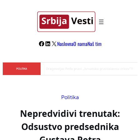
Skoči
na
sadržaj
Facebook
LinkedIn
X
Naslovna
O nama
Naš tim
Đilas/Šolak propaganda uspela u dehumanizaciji Vučića
POLITIKA
Politika
Nepredvidivi trenutak:
Odsustvo predsednika
Gustava Petra