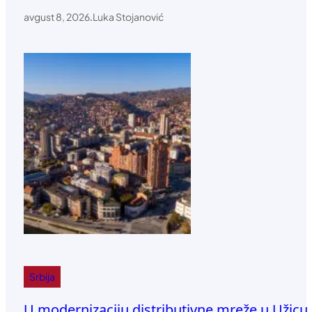
avgust 8, 2026
.
Luka Stojanović
Srbija
U modernizaciju distributivne mreže u Užicu 