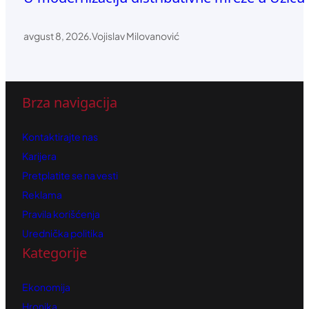
avgust 8, 2026
.
Vojislav Milovanović
Brza navigacija
Kontaktirajte nas
Karijera
Pretplatite se na vesti
Reklama
Pravila korišćenja
Urednička politika
Kategorije
Ekonomija
Hronika