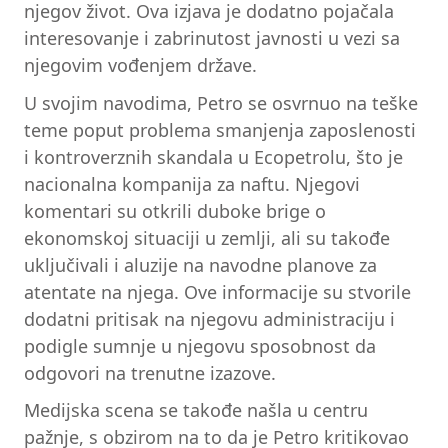
njegov život. Ova izjava je dodatno pojačala
interesovanje i zabrinutost javnosti u vezi sa
njegovim vođenjem države.
U svojim navodima, Petro se osvrnuo na teške
teme poput problema smanjenja zaposlenosti
i kontroverznih skandala u Ecopetrolu, što je
nacionalna kompanija za naftu. Njegovi
komentari su otkrili duboke brige o
ekonomskoj situaciji u zemlji, ali su takođe
uključivali i aluzije na navodne planove za
atentate na njega. Ove informacije su stvorile
dodatni pritisak na njegovu administraciju i
podigle sumnje u njegovu sposobnost da
odgovori na trenutne izazove.
Medijska scena se takođe našla u centru
pažnje, s obzirom na to da je Petro kritikovao