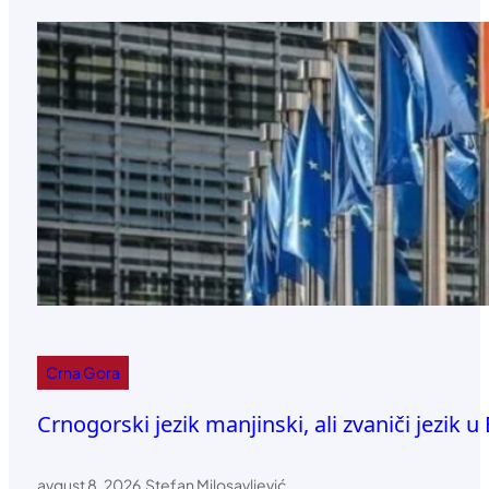
Crna Gora
Crnogorski jezik manjinski, ali zvaniči jezik u
avgust 8, 2026
.
Stefan Milosavljević