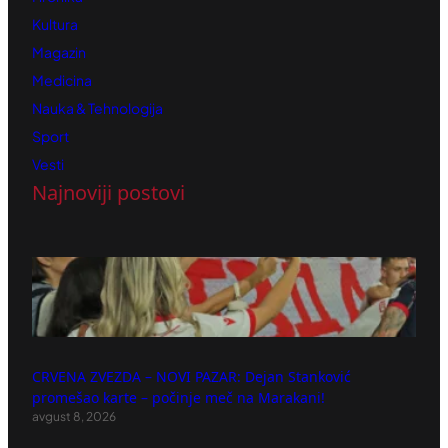
Kultura
Magazin
Medicina
Nauka & Tehnologija
Sport
Vesti
Najnoviji postovi
CRVENA ZVEZDA – NOVI PAZAR: Dejan Stanković
promešao karte – počinje meč na Marakani!
avgust 8, 2026