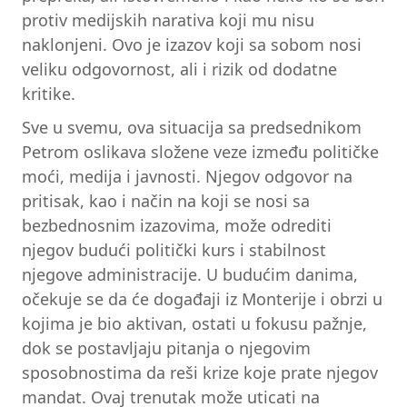
protiv medijskih narativa koji mu nisu
naklonjeni. Ovo je izazov koji sa sobom nosi
veliku odgovornost, ali i rizik od dodatne
kritike.
Sve u svemu, ova situacija sa predsednikom
Petrom oslikava složene veze između političke
moći, medija i javnosti. Njegov odgovor na
pritisak, kao i način na koji se nosi sa
bezbednosnim izazovima, može odrediti
njegov budući politički kurs i stabilnost
njegove administracije. U budućim danima,
očekuje se da će događaji iz Monterije i obrzi u
kojima je bio aktivan, ostati u fokusu pažnje,
dok se postavljaju pitanja o njegovim
sposobnostima da reši krize koje prate njegov
mandat. Ovaj trenutak može uticati na