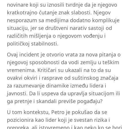
novinare koji su iznosili tvrdnje da je njegovo
kratkotrajno ćutanje znak slabosti. Njegov
nesporazum sa medijima dodatno komplikuje
situaciju, jer se društveni narativ sastoji od
različitih mišljenja o njegovom vođenju i
političkoj stabilnosti.
Ovaj incident je otvorio vrata za nova pitanja o
njegovoj sposobnosti da vodi zemlju u teškim
vremenima. Kritičari su ukazali na to da su
ovakvi okviri i rasprave od suštinskog značaja
za razumevanje dinamike između lidera i
javnosti. Da li uspeva da upravlja situacijom ili
ga pretnje i skandali previše pogađaju?
U tom kontekstu, Petro je pokušao da se
pozicionira kao lider koji je svestan rizika i
prepreka, ali istovremeno i kao neko ko se bori