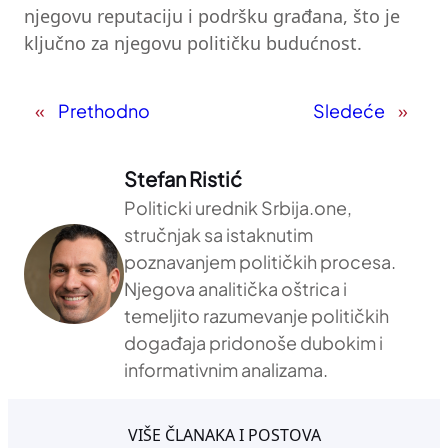
njegovu reputaciju i podršku građana, što je
ključno za njegovu političku budućnost.
«
Prethodno
Sledeće
»
Stefan Ristić
Politicki urednik Srbija.one,
stručnjak sa istaknutim
poznavanjem političkih procesa.
Njegova analitička oštrica i
temeljito razumevanje političkih
događaja pridonoše dubokim i
informativnim analizama.
VIŠE ČLANAKA I POSTOVA