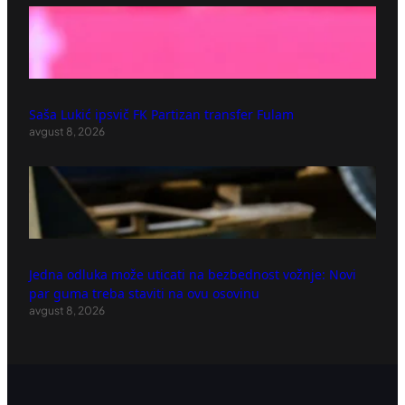
Saša Lukić ipsvič FK Partizan transfer Fulam
avgust 8, 2026
Jedna odluka može uticati na bezbednost vožnje: Novi
par guma treba staviti na ovu osovinu
avgust 8, 2026