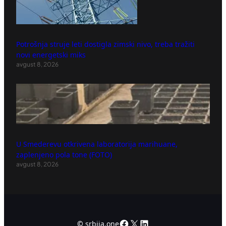
Potrošnja struje leti dostigla zimski nivo, treba tražiti
novi energetski miks
avgust 8, 2026
U Smederevu otkrivena laboratorija marihuane,
zaplenjeno pola tone (FOTO)
avgust 8, 2026
Facebook
X
LinkedIn
©
srbija.one