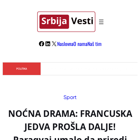
Skoči
na
sadržaj
Facebook
LinkedIn
X
Naslovna
O nama
Naš tim
Đilas/Šolak propaganda uspela u dehumanizaciji Vučića
POLITIKA
Sport
NOĆNA DRAMA: FRANCUSKA
JEDVA PROŠLA DALJE!
Paragvaj umalo da priredi