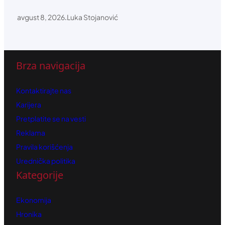
avgust 8, 2026
.
Luka Stojanović
Brza navigacija
Kontaktirajte nas
Karijera
Pretplatite se na vesti
Reklama
Pravila korišćenja
Urednička politika
Kategorije
Ekonomija
Hronika