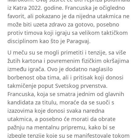
iz Katra 2022. godine. Francuska je očigledno
favorit, ali pokazano je da nijedna utakmica ne
može biti uzeta zdravo za gotovo, posebno
protiv timova koji igraju sa velikom taktičkom
disciplinom kao što je Paragvaj.
U meču su se mogli primetiti i tenzije, sa više
žutih kartona i povremenim fizičkim okršajima
između igrača. Ovo je dodatno naglasilo
borbenost oba tima, ali i pritisak koji donosi
takmičenje poput Svetskog prvenstva.
Francuska, koja se smatra jednim od glavnih
kandidata za titulu, moraće da se suoči s
izazovima koje donosi svaka naredna
utakmica, a posebno će morati da obrate
pažnju na mentalnu pripremu, kako bi se
izbegle tenzije koje su se manifestovale tokom