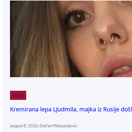
Zločin
Kremirana lepa LJudmila, majka iz Rusije došl
avgust 8, 2026
.
Stefan Milosavljević