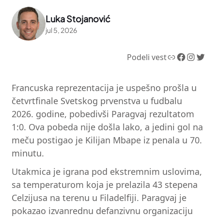
Luka Stojanović
jul 5, 2026
Link
Facebook
Instagram
Twitter
Podeli vest
Francuska reprezentacija je uspešno prošla u
četvrtfinale Svetskog prvenstva u fudbalu
2026. godine, pobedivši Paragvaj rezultatom
1:0. Ova pobeda nije došla lako, a jedini gol na
meču postigao je Kilijan Mbape iz penala u 70.
minutu.
Utakmica je igrana pod ekstremnim uslovima,
sa temperaturom koja je prelazila 43 stepena
Celzijusa na terenu u Filadelfiji. Paragvaj je
pokazao izvanrednu defanzivnu organizaciju