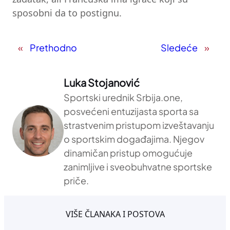
sposobni da to postignu.
«
Prethodno
Sledeće
»
Luka Stojanović
Sportski urednik Srbija.one,
posvećeni entuzijasta sporta sa
strastvenim pristupom izveštavanju
o sportskim događajima. Njegov
dinamičan pristup omogućuje
zanimljive i sveobuhvatne sportske
priče.
VIŠE ČLANAKA I POSTOVA