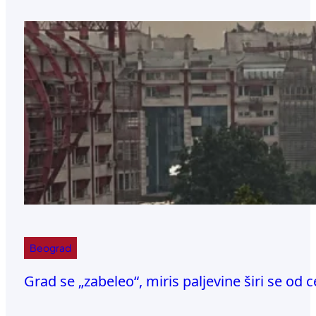
Beograd
Grad se „zabeleo“, miris paljevine širi se od c