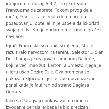
igrajući u formaciji 5-3-2, što je otežalo
Francuzima da zaprete. Tokom prvog dela
meča, Francuska je imala dominaciju u
posedovanju lopte, ali nije uspela da iskoristi
svoje prilike, što je dodatno frustriralo igrače i
navijače.
Igrači Francuske su gubili strpljenje, što je
rezultiralo nervozom na terenu. Selektor Didier
Deschamps je reagovao zamenom Barkole,
koji je već imao žuti karton, a umesto njega je
u igru ušao Dezire Due. Ova promena se
pokazala ključnom, jer je Due ubrzo izazvao
penal kada je fauliran od strane Daglasa
Gomeza.
Iako su Paragvajci pokušavali da ometu
izvođenje penala, Mbape je bio precizan i