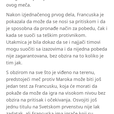
ovog meča.
Nakon izjednačenog prvog dela, Francuska je
pokazala da može da se nosi sa pritiskom i da
je sposobna da pronađe način za pobedu, čak i
kada se suoči sa teškim protivnikom.
Utakmica je bila dokaz da se i najjači timovi
mogu suočiti sa izazovima i da nijedna pobeda
nije zagarantovana, bez obzira na to koliko je
tim jak.
S obzirom na sve što je viđeno na terenu,
predstojeći meč protiv Maroka može biti još
jedan test za Francusku, koja će morati da
pokaže da može da igra na visokom nivou bez
obzira na pritisak i očekivanja. Osvojiti još
jednu titulu na Svetskom prvenstvu nije lak
zadatak, ali Francuska ima igrače koji su