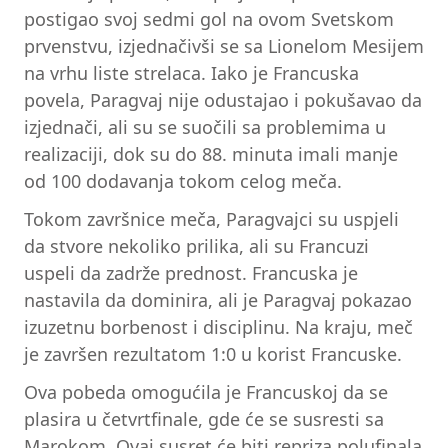
postigao svoj sedmi gol na ovom Svetskom
prvenstvu, izjednačivši se sa Lionelom Mesijem
na vrhu liste strelaca. Iako je Francuska
povela, Paragvaj nije odustajao i pokušavao da
izjednači, ali su se suočili sa problemima u
realizaciji, dok su do 88. minuta imali manje
od 100 dodavanja tokom celog meča.
Tokom završnice meča, Paragvajci su uspjeli
da stvore nekoliko prilika, ali su Francuzi
uspeli da zadrže prednost. Francuska je
nastavila da dominira, ali je Paragvaj pokazao
izuzetnu borbenost i disciplinu. Na kraju, meč
je završen rezultatom 1:0 u korist Francuske.
Ova pobeda omogućila je Francuskoj da se
plasira u četvrtfinale, gde će se susresti sa
Marokom. Ovaj susret će biti repriza polufinala