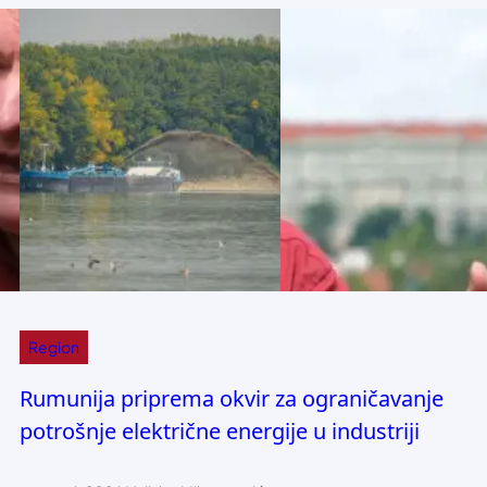
Region
Rumunija priprema okvir za ograničavanje
potrošnje električne energije u industriji