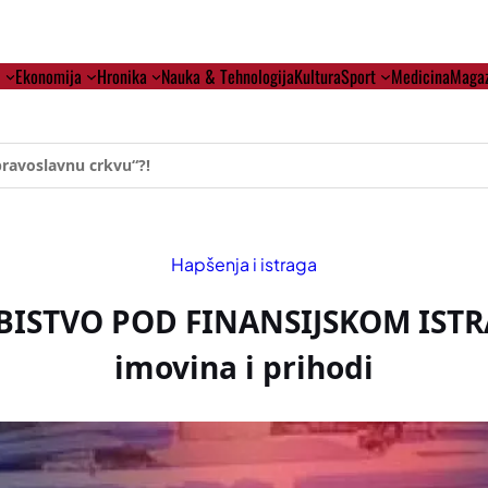
i
Ekonomija
Hronika
Nauka & Tehnologija
Kultura
Sport
Medicina
Magaz
ehumanizaciji Vučića
Hapšenja i istraga
BISTVO POD FINANSIJSKOM ISTRA
imovina i prihodi