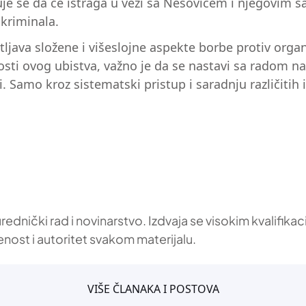
je se da će istraga u vezi sa Nešovićem i njegovim sar
 kriminala.
ljava složene i višeslojne aspekte borbe protiv organ
lnosti ovog ubistva, važno je da se nastavi sa radom 
i. Samo kroz sistematski pristup i saradnju različitih
 urednički rad i novinarstvo. Izdvaja se visokim kvalif
enost i autoritet svakom materijalu.
VIŠE ČLANAKA I POSTOVA