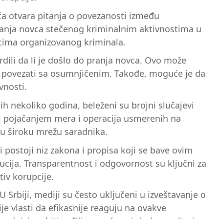
vića otvara pitanja o povezanosti između
aranja novca stečenog kriminalnim aktivnostima u
icima organizovanog kriminala.
rdili da li je došlo do pranja novca. Ovo može
gu povezati sa osumnjičenim. Takođe, moguće je da
vnosti.
ih nekoliko godina, beleženi su brojni slučajevi
li pojačanjem mera i operacija usmerenih na
aju široku mrežu saradnika.
 postoji niz zakona i propisa koji se bave ovim
ucija. Transparentnost i odgovornost su ključni za
iv korupcije.
U Srbiji, mediji su često uključeni u izveštavanje o
je vlasti da efikasnije reaguju na ovakve