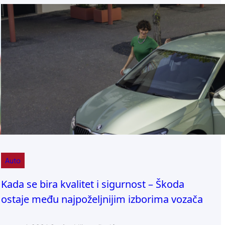
Auto
Kada se bira kvalitet i sigurnost – Škoda
ostaje među najpoželjnijim izborima vozača