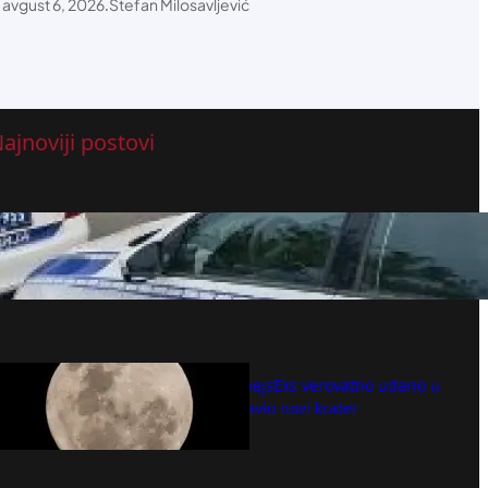
avgust 6, 2026
.
Stefan Milosavljević
ajnoviji postovi
Snimci sa mesta zločina na Novom
Beogradu
avgust 6, 2026
Deo rakete SpejsEks verovatno udario u
Mesec i napravio novi krater
avgust 6, 2026