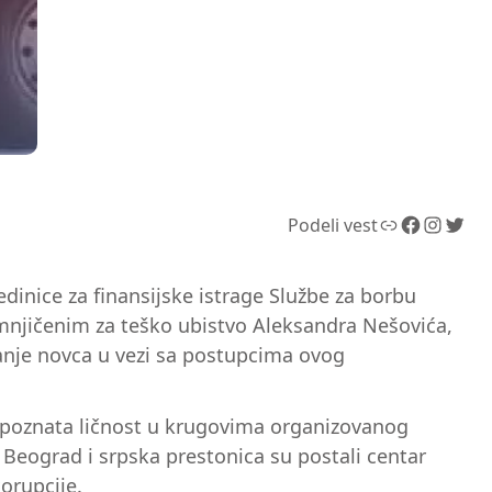
Link
Facebook
Instagram
Twitter
Podeli vest
dinice za finansijske istrage Službe za borbu
mnjičenim za teško ubistvo Aleksandra Nešovića,
ranje novca u vezi sa postupcima ovog
io poznata ličnost u krugovima organizovanog
 Beograd i srpska prestonica su postali centar
orupcije.