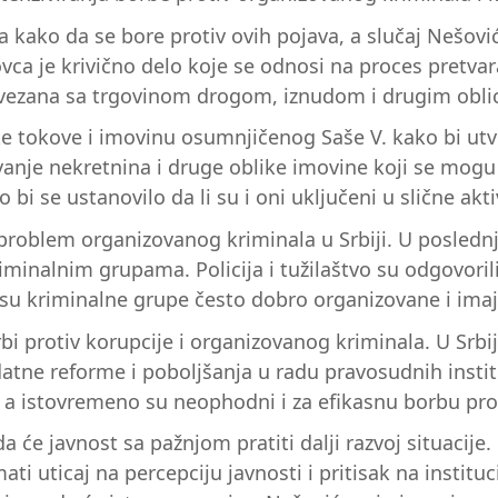
nima kako da se bore protiv ovih pojava, a slučaj Nešo
ovca je krivično delo koje se odnosi na proces pretv
o povezana sa trgovinom drogom, iznudom i drugim obl
jske tokove i imovinu osumnjičenog Saše V. kako bi utv
živanje nekretnina i druge oblike imovine koji se mo
bi se ustanovilo da li su i oni uključeni u slične akti
i problem organizovanog kriminala u Srbiji. U poslednj
iminalnim grupama. Policija i tužilaštvo su odgovori
jer su kriminalne grupe često dobro organizovane i im
i protiv korupcije i organizovanog kriminala. U Srbiji
atne reforme i poboljšanja u radu pravosudnih instit
 a istovremeno su neophodni i za efikasnu borbu prot
će javnost sa pažnjom pratiti dalji razvoj situacije. 
 uticaj na percepciju javnosti i pritisak na instituci