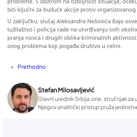
probleme. S obzirom na ozbiljnost situacije, očeku
biti ključni za buduće akcije protiv organizovanog
U zaključku, slučaj Aleksandra Nešovića Baje osvet
tužilaštvo i policija rade na utvrđivanju svih oko
pranja novca i drugih oblika kriminalnih aktivnost
ovog problema koji pogađa društvo u celini.
«
Prethodno
Stefan Milosavljević
Glavni urednik Srbija.one, stručnjak za
Njegov analitički pristup pruža jedinstv