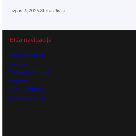
avgust 6, 2026
.
Stefan Ristić
Brza navigacija
Kontaktirajte nas
Karijera
Pretplatite se na vesti
Reklama
Pravila korišćenja
Urednička politika