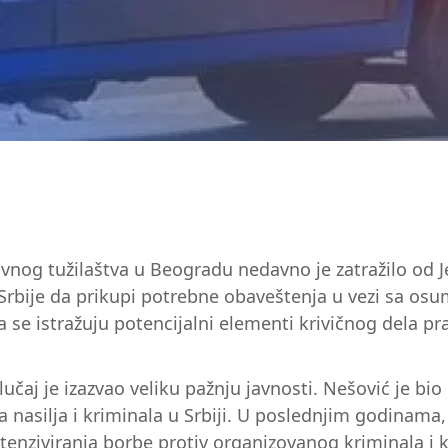
vnog tužilaštva u Beogradu nedavno je zatražilo od Je
rbije da prikupi potrebne obaveštenja u vezi sa osu
a se istražuju potencijalni elementi krivičnog dela p
lučaj je izazvao veliku pažnju javnosti. Nešović je b
 nasilja i kriminala u Srbiji. U poslednjim godinama,
tenziviranja borbe protiv organizovanog kriminala i k