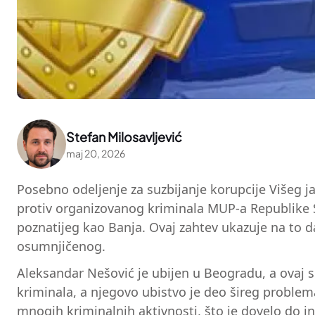
Stefan Milosavljević
maj 20, 2026
Posebno odeljenje za suzbijanje korupcije Višeg ja
protiv organizovanog kriminala MUP-a Republike S
poznatijeg kao Banja. Ovaj zahtev ukazuje na to d
osumnjičenog.
Aleksandar Nešović je ubijen u Beogradu, a ovaj s
kriminala, a njegovo ubistvo je deo šireg problema
mnogih kriminalnih aktivnosti, što je dovelo do in