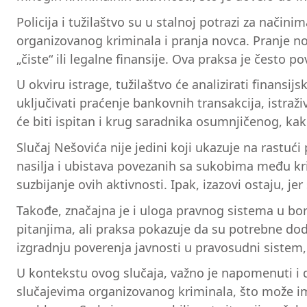
Policija i tužilaštvo su u stalnoj potrazi za nači
organizovanog kriminala i pranja novca. Pranje n
„čiste“ ili legalne finansije. Ova praksa je čest
U okviru istrage, tužilaštvo će analizirati finansi
uključivati praćenje bankovnih transakcija, istra
će biti ispitan i krug saradnika osumnjičenog, kako 
Slučaj Nešovića nije jedini koji ukazuje na rastuć
nasilja i ubistava povezanih sa sukobima među kr
suzbijanje ovih aktivnosti. Ipak, izazovi ostaju, 
Takođe, značajna je i uloga pravnog sistema u borb
pitanjima, ali praksa pokazuje da su potrebne dod
izgradnju poverenja javnosti u pravosudni sistem,
U kontekstu ovog slučaja, važno je napomenuti i da 
slučajevima organizovanog kriminala, što može imati