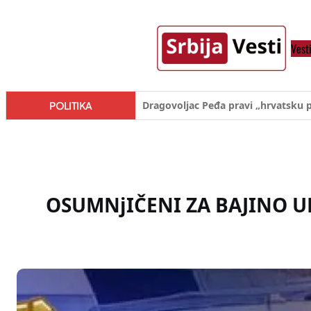
Skoči
na
Vest
sadržaj
Đilas/Šolak propaganda uspela u d
POLITIKA
OSUMNjIČENI ZA BAJINO U