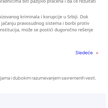
adnicima biti pažljivo praćena i da će rezultati
izovanog kriminala i korupcije u Srbiji. Dok
na jačanju pravosudnog sistema i borbi protiv
 institucija, može se postići dugoročno rešenje
Sledeće
»
ikacijama i dubokim razumevanjem savremenih vesti.