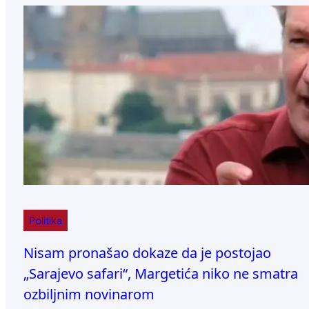
Politika
Nisam pronašao dokaze da je postojao
„Sarajevo safari“, Margetića niko ne smatra
ozbiljnim novinarom