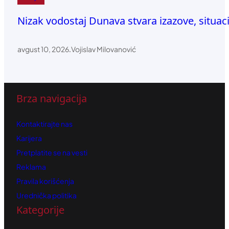
Nizak vodostaj Dunava stvara izazove, situaci
avgust 10, 2026
.
Vojislav Milovanović
Brza navigacija
Kontaktirajte nas
Karijera
Pretplatite se na vesti
Reklama
Pravila korišćenja
Urednička politika
Kategorije