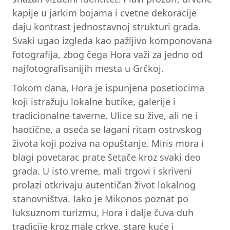
kapije u jarkim bojama i cvetne dekoracije
daju kontrast jednostavnoj strukturi grada.
Svaki ugao izgleda kao pažljivo komponovana
fotografija, zbog čega Hora važi za jedno od
najfotografisanijih mesta u Grčkoj.
Tokom dana, Hora je ispunjena posetiocima
koji istražuju lokalne butike, galerije i
tradicionalne taverne. Ulice su žive, ali ne i
haotične, a oseća se lagani ritam ostrvskog
života koji poziva na opuštanje. Miris mora i
blagi povetarac prate šetače kroz svaki deo
grada. U isto vreme, mali trgovi i skriveni
prolazi otkrivaju autentičan život lokalnog
stanovništva. Iako je Mikonos poznat po
luksuznom turizmu, Hora i dalje čuva duh
tradicije kroz male crkve, stare kuće i