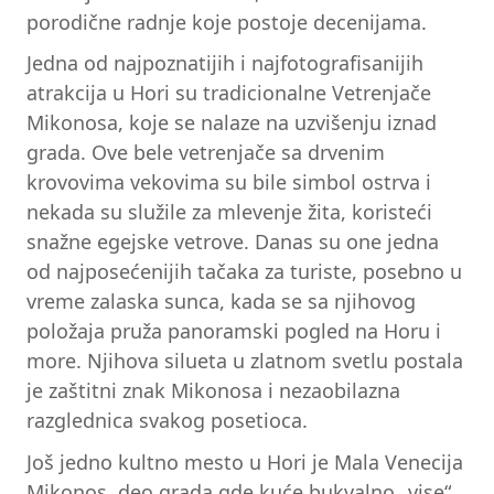
porodične radnje koje postoje decenijama.
Jedna od najpoznatijih i najfotografisanijih
atrakcija u Hori su tradicionalne Vetrenjače
Mikonosa, koje se nalaze na uzvišenju iznad
grada. Ove bele vetrenjače sa drvenim
krovovima vekovima su bile simbol ostrva i
nekada su služile za mlevenje žita, koristeći
snažne egejske vetrove. Danas su one jedna
od najposećenijih tačaka za turiste, posebno u
vreme zalaska sunca, kada se sa njihovog
položaja pruža panoramski pogled na Horu i
more. Njihova silueta u zlatnom svetlu postala
je zaštitni znak Mikonosa i nezaobilazna
razglednica svakog posetioca.
Još jedno kultno mesto u Hori je Mala Venecija
Mikonos, deo grada gde kuće bukvalno „vise“