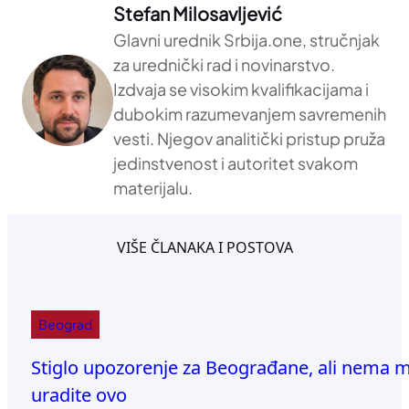
Stefan Milosavljević
Glavni urednik Srbija.one, stručnjak
za urednički rad i novinarstvo.
Izdvaja se visokim kvalifikacijama i
dubokim razumevanjem savremenih
vesti. Njegov analitički pristup pruža
jedinstvenost i autoritet svakom
materijalu.
VIŠE ČLANAKA I POSTOVA
Beograd
Stiglo upozorenje za Beograđane, ali nema me
uradite ovo