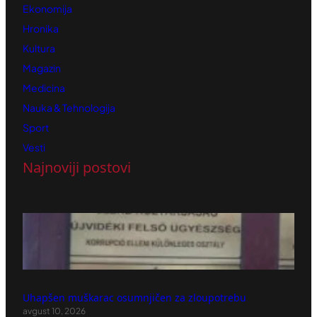
Ekonomija
Hronika
Kultura
Magazin
Medicina
Nauka & Tehnologija
Sport
Vesti
Najnoviji postovi
Uhapšen muškarac osumnjičen za zloupotrebu
avgust 10, 2026