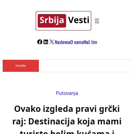
Skoči
na
sadržaj
Facebook
LinkedIn
X
Naslovna
O nama
Naš tim
Đilas/Šolak propaganda uspela u dehumanizaciji Vučića
POLITIKA
Putovanja
Ovako izgleda pravi grčki
raj: Destinacija koja mami
turiste belim kućama i