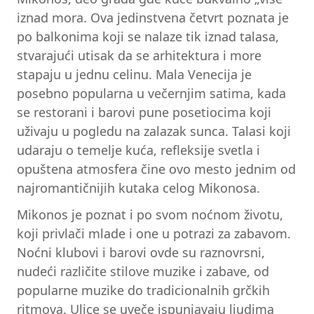
iznad mora. Ova jedinstvena četvrt poznata je
po balkonima koji se nalaze tik iznad talasa,
stvarajući utisak da se arhitektura i more
stapaju u jednu celinu. Mala Venecija je
posebno popularna u večernjim satima, kada
se restorani i barovi pune posetiocima koji
uživaju u pogledu na zalazak sunca. Talasi koji
udaraju o temelje kuća, refleksije svetla i
opuštena atmosfera čine ovo mesto jednim od
najromantičnijih kutaka celog Mikonosa.
Mikonos je poznat i po svom noćnom životu,
koji privlači mlade i one u potrazi za zabavom.
Noćni klubovi i barovi ovde su raznovrsni,
nudeći različite stilove muzike i zabave, od
popularne muzike do tradicionalnih grčkih
ritmova. Ulice se uveče ispunjavaju ljudima