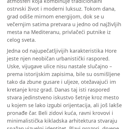
atmosferi koja kombinuje tradicionalni
ostrvski život i moderni luksuz. Tokom dana,
grad odiše mirnom energijom, dok se u
večernjim satima pretvara u jedno od najživljih
mesta na Mediteranu, privlačeći putnike iz
celog sveta.
Jedna od najupečatljivijih karakteristika Hore
jeste njen neobičan urbanistički raspored.
Uske, vijugave ulice nisu nastale slučajno –
prema istorijskim zapisima, bile su osmišljene
tako da zbune gusare i uljeze, otežavajući im
kretanje kroz grad. Danas taj isti raspored
stvara jedinstveno iskustvo šetnje kroz mesto
u kojem se lako izgubi orijentacija, ali još lakše
pronađe čar. Beli zidovi kuća, ravni krovovi i
minimalistička kikladska arhitektura stvaraju
snažan vizuelni identitet. Plavi prozori, drvene