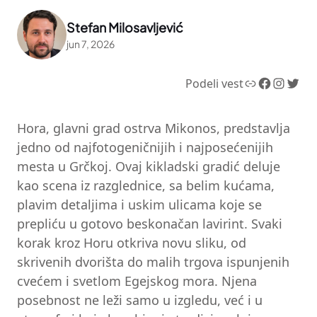
Stefan Milosavljević
jun 7, 2026
Link
Facebook
Instagram
Twitter
Podeli vest
Hora, glavni grad ostrva Mikonos, predstavlja
jedno od najfotogeničnijih i najposećenijih
mesta u Grčkoj. Ovaj kikladski gradić deluje
kao scena iz razglednice, sa belim kućama,
plavim detaljima i uskim ulicama koje se
prepliću u gotovo beskonačan lavirint. Svaki
korak kroz Horu otkriva novu sliku, od
skrivenih dvorišta do malih trgova ispunjenih
cvećem i svetlom Egejskog mora. Njena
posebnost ne leži samo u izgledu, već i u