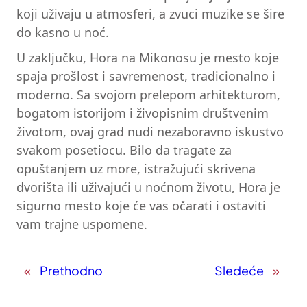
koji uživaju u atmosferi, a zvuci muzike se šire
do kasno u noć.
U zaključku, Hora na Mikonosu je mesto koje
spaja prošlost i savremenost, tradicionalno i
moderno. Sa svojom prelepom arhitekturom,
bogatom istorijom i živopisnim društvenim
životom, ovaj grad nudi nezaboravno iskustvo
svakom posetiocu. Bilo da tragate za
opuštanjem uz more, istražujući skrivena
dvorišta ili uživajući u noćnom životu, Hora je
sigurno mesto koje će vas očarati i ostaviti
vam trajne uspomene.
«
Prethodno
Sledeće
»