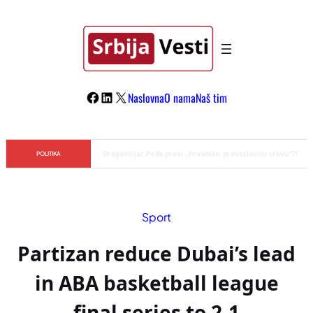
Skoči
na
sadržaj
Facebook
LinkedIn
X
Naslovna
O nama
Naš tim
Đilas/Šolak propaganda uspela u dehumanizaciji Vučića
POLITIKA
Sport
Partizan reduce Dubai’s lead
in ABA basketball league
final series to 2-1