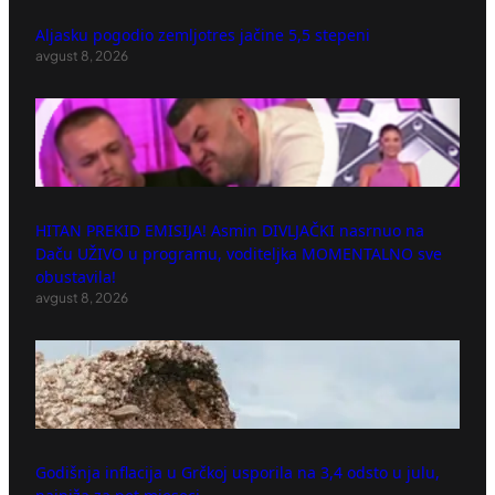
Aljasku pogodio zemljotres jačine 5,5 stepeni
avgust 8, 2026
HITAN PREKID EMISIJA! Asmin DIVLJAČKI nasrnuo na
Daču UŽIVO u programu, voditeljka MOMENTALNO sve
obustavila!
avgust 8, 2026
Godišnja inflacija u Grčkoj usporila na 3,4 odsto u julu,