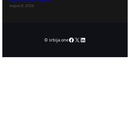
najniža za pet mjeseci
avgust 8, 2026
Facebook
X
LinkedIn
©
srbija.one