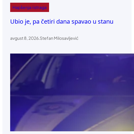
Hapšenja i istraga
Ubio je, pa četiri dana spavao u stanu
avgust 8, 2026
.
Stefan Milosavljević