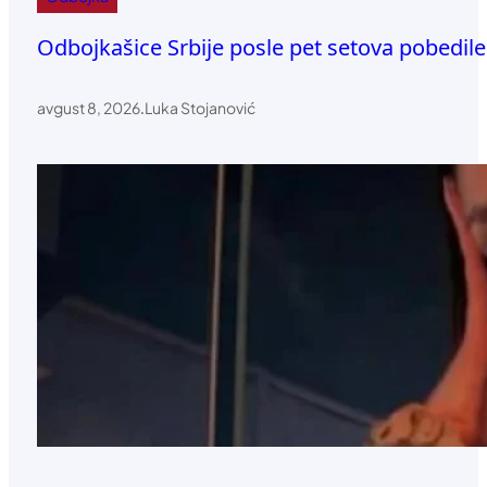
Odbojkašice Srbije posle pet setova pobedile
avgust 8, 2026
.
Luka Stojanović