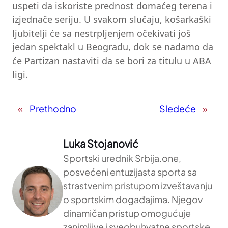
uspeti da iskoriste prednost domaćeg terena i
izjednače seriju. U svakom slučaju, košarkaški
ljubitelji će sa nestrpljenjem očekivati još
jedan spektakl u Beogradu, dok se nadamo da
će Partizan nastaviti da se bori za titulu u ABA
ligi.
«
Prethodno
Sledeće
»
Luka Stojanović
Sportski urednik Srbija.one,
posvećeni entuzijasta sporta sa
strastvenim pristupom izveštavanju
o sportskim događajima. Njegov
dinamičan pristup omogućuje
zanimljive i sveobuhvatne sportske