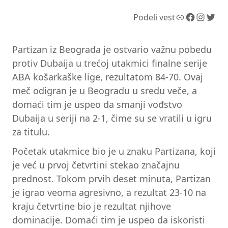
Link
Facebook
Instagram
Twitter
Podeli vest
Partizan iz Beograda je ostvario važnu pobedu
protiv Dubaija u trećoj utakmici finalne serije
ABA košarkaške lige, rezultatom 84-70. Ovaj
meč odigran je u Beogradu u sredu veče, a
domaći tim je uspeo da smanji vođstvo
Dubaija u seriji na 2-1, čime su se vratili u igru
za titulu.
Početak utakmice bio je u znaku Partizana, koji
je već u prvoj četvrtini stekao značajnu
prednost. Tokom prvih deset minuta, Partizan
je igrao veoma agresivno, a rezultat 23-10 na
kraju četvrtine bio je rezultat njihove
dominacije. Domaći tim je uspeo da iskoristi