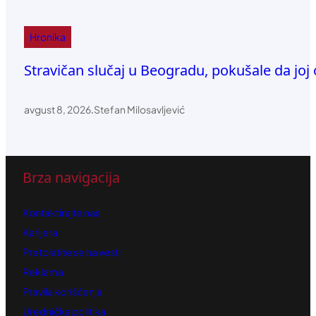
Hronika
Stravičan slučaj u Beogradu, pokušale da joj
avgust 8, 2026
.
Stefan Milosavljević
Brza navigacija
Kontaktirajte nas
Karijera
Pretplatite se na vesti
Reklama
Pravila korišćenja
Urednička politika