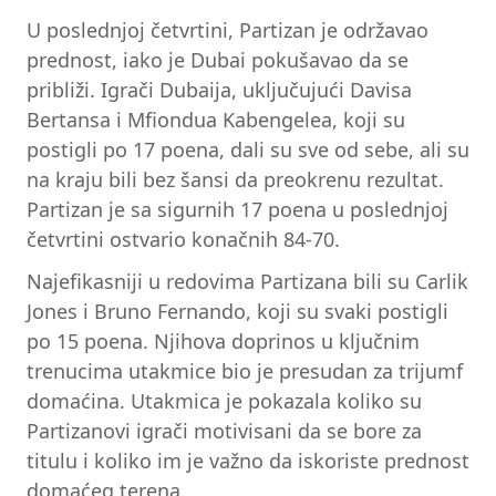
U poslednjoj četvrtini, Partizan je održavao
prednost, iako je Dubai pokušavao da se
približi. Igrači Dubaija, uključujući Davisa
Bertansa i Mfiondua Kabengelea, koji su
postigli po 17 poena, dali su sve od sebe, ali su
na kraju bili bez šansi da preokrenu rezultat.
Partizan je sa sigurnih 17 poena u poslednjoj
četvrtini ostvario konačnih 84-70.
Najefikasniji u redovima Partizana bili su Carlik
Jones i Bruno Fernando, koji su svaki postigli
po 15 poena. Njihova doprinos u ključnim
trenucima utakmice bio je presudan za trijumf
domaćina. Utakmica je pokazala koliko su
Partizanovi igrači motivisani da se bore za
titulu i koliko im je važno da iskoriste prednost
domaćeg terena.