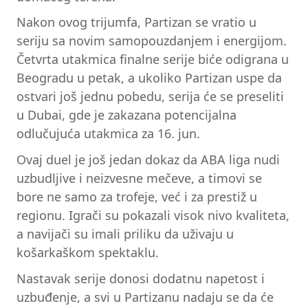
Nakon ovog trijumfa, Partizan se vratio u
seriju sa novim samopouzdanjem i energijom.
Četvrta utakmica finalne serije biće odigrana u
Beogradu u petak, a ukoliko Partizan uspe da
ostvari još jednu pobedu, serija će se preseliti
u Dubai, gde je zakazana potencijalna
odlučujuća utakmica za 16. jun.
Ovaj duel je još jedan dokaz da ABA liga nudi
uzbudljive i neizvesne mečeve, a timovi se
bore ne samo za trofeje, već i za prestiž u
regionu. Igrači su pokazali visok nivo kvaliteta,
a navijači su imali priliku da uživaju u
košarkaškom spektaklu.
Nastavak serije donosi dodatnu napetost i
uzbuđenje, a svi u Partizanu nadaju se da će