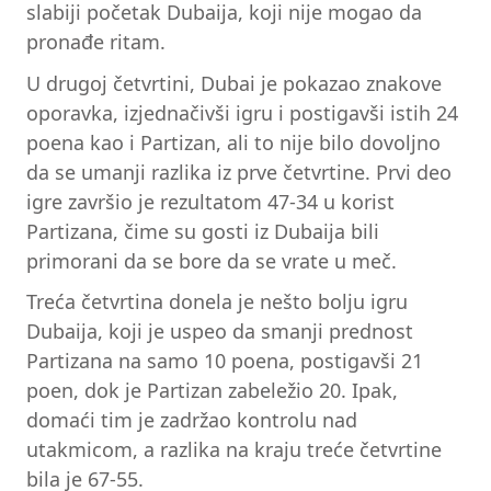
slabiji početak Dubaija, koji nije mogao da
pronađe ritam.
U drugoj četvrtini, Dubai je pokazao znakove
oporavka, izjednačivši igru i postigavši istih 24
poena kao i Partizan, ali to nije bilo dovoljno
da se umanji razlika iz prve četvrtine. Prvi deo
igre završio je rezultatom 47-34 u korist
Partizana, čime su gosti iz Dubaija bili
primorani da se bore da se vrate u meč.
Treća četvrtina donela je nešto bolju igru
Dubaija, koji je uspeo da smanji prednost
Partizana na samo 10 poena, postigavši 21
poen, dok je Partizan zabeležio 20. Ipak,
domaći tim je zadržao kontrolu nad
utakmicom, a razlika na kraju treće četvrtine
bila je 67-55.