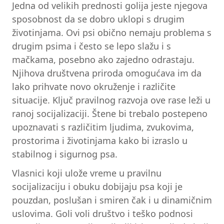
Jedna od velikih prednosti golija jeste njegova
sposobnost da se dobro uklopi s drugim
životinjama. Ovi psi obično nemaju problema s
drugim psima i često se lepo slažu i s
mačkama, posebno ako zajedno odrastaju.
Njihova društvena priroda omogućava im da
lako prihvate novo okruženje i različite
situacije. Ključ pravilnog razvoja ove rase leži u
ranoj socijalizaciji. Štene bi trebalo postepeno
upoznavati s različitim ljudima, zvukovima,
prostorima i životinjama kako bi izraslo u
stabilnog i sigurnog psa.
Vlasnici koji ulože vreme u pravilnu
socijalizaciju i obuku dobijaju psa koji je
pouzdan, poslušan i smiren čak i u dinamičnim
uslovima. Goli voli društvo i teško podnosi