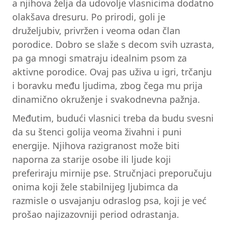
a njihova želja da udovolje vlasnicima dodatno
olakšava dresuru. Po prirodi, goli je
druželjubiv, privržen i veoma odan član
porodice. Dobro se slaže s decom svih uzrasta,
pa ga mnogi smatraju idealnim psom za
aktivne porodice. Ovaj pas uživa u igri, trčanju
i boravku među ljudima, zbog čega mu prija
dinamično okruženje i svakodnevna pažnja.
Međutim, budući vlasnici treba da budu svesni
da su štenci golija veoma živahni i puni
energije. Njihova razigranost može biti
naporna za starije osobe ili ljude koji
preferiraju mirnije pse. Stručnjaci preporučuju
onima koji žele stabilnijeg ljubimca da
razmisle o usvajanju odraslog psa, koji je već
prošao najizazovniji period odrastanja.