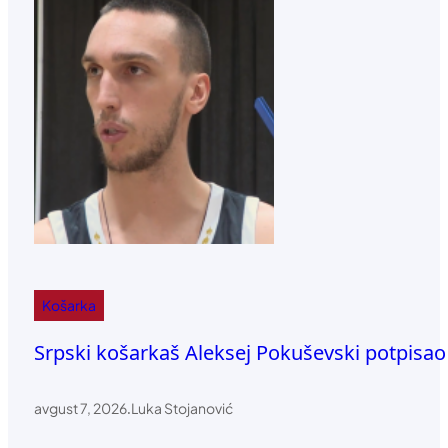
Košarka
Srpski košarkaš Aleksej Pokuševski potpisa
avgust 7, 2026
.
Luka Stojanović