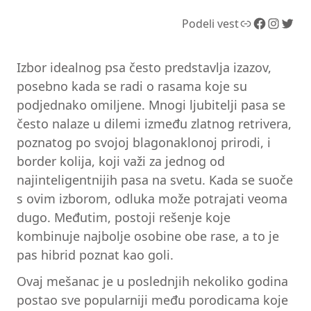
Link
Facebook
Instagram
Twitter
Podeli vest
Izbor idealnog psa često predstavlja izazov,
posebno kada se radi o rasama koje su
podjednako omiljene. Mnogi ljubitelji pasa se
često nalaze u dilemi između zlatnog retrivera,
poznatog po svojoj blagonaklonoj prirodi, i
border kolija, koji važi za jednog od
najinteligentnijih pasa na svetu. Kada se suoče
s ovim izborom, odluka može potrajati veoma
dugo. Međutim, postoji rešenje koje
kombinuje najbolje osobine obe rase, a to je
pas hibrid poznat kao goli.
Ovaj mešanac je u poslednjih nekoliko godina
postao sve popularniji među porodicama koje