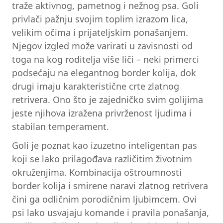
traže aktivnog, pametnog i nežnog psa. Goli
privlači pažnju svojim toplim izrazom lica,
velikim očima i prijateljskim ponašanjem.
Njegov izgled može varirati u zavisnosti od
toga na kog roditelja više liči – neki primerci
podsećaju na elegantnog border kolija, dok
drugi imaju karakteristične crte zlatnog
retrivera. Ono što je zajedničko svim golijima
jeste njihova izražena privrženost ljudima i
stabilan temperament.
Goli je poznat kao izuzetno inteligentan pas
koji se lako prilagođava različitim životnim
okruženjima. Kombinacija oštroumnosti
border kolija i smirene naravi zlatnog retrivera
čini ga odličnim porodičnim ljubimcem. Ovi
psi lako usvajaju komande i pravila ponašanja,