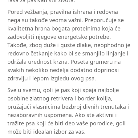
rasa za pasivan stil života.
Pored vežbanja, pravilna ishrana i redovna
nega su takođe veoma važni. Preporučuje se
kvalitetna hrana bogata proteinima koja će
zadovoljiti njegove energetske potrebe.
Takođe, zbog duže i guste dlake, neophodno je
redovno četkanje kako bi se smanjilo linjanje i
održala urednost krzna. Poseta grumeru na
svakih nekoliko nedelja dodatno doprinosi
zdravlju i lepom izgledu ovog psa.
Sve u svemu, goli je pas koji spaja najbolje
osobine zlatnog retrivera i border kolija,
pružajući vlasnicima bezbroj divnih trenutaka i
nezaboravnih uspomena. Ako ste aktivni i
tražite psa koji će biti deo vaše porodice, goli
može biti idealan izbor za vas.