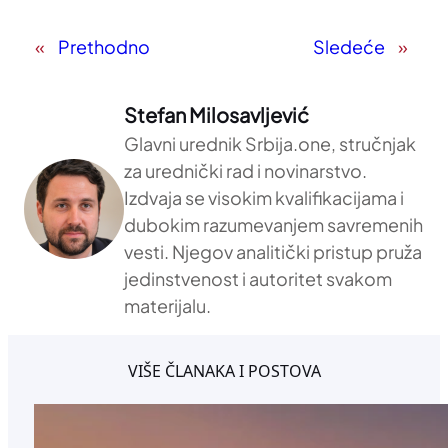
«
Prethodno
Sledeće
»
Stefan Milosavljević
Glavni urednik Srbija.one, stručnjak
za urednički rad i novinarstvo.
Izdvaja se visokim kvalifikacijama i
dubokim razumevanjem savremenih
vesti. Njegov analitički pristup pruža
jedinstvenost i autoritet svakom
materijalu.
VIŠE ČLANAKA I POSTOVA