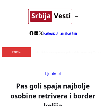
Skoči
na
sadržaj
Facebook
LinkedIn
X
Naslovna
O nama
Naš tim
Đilas/Šolak propaganda uspela u dehumanizaciji Vučića
POLITIKA
Ljubimci
Pas goli spaja najbolje
osobine retrivera i border
kolija