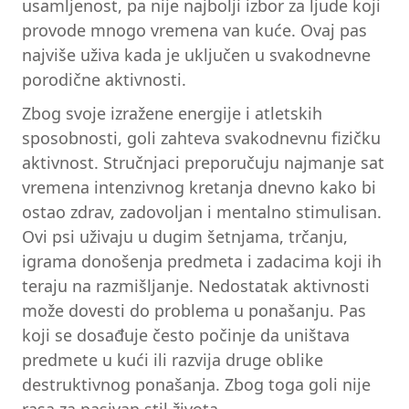
usamljenost, pa nije najbolji izbor za ljude koji
provode mnogo vremena van kuće. Ovaj pas
najviše uživa kada je uključen u svakodnevne
porodične aktivnosti.
Zbog svoje izražene energije i atletskih
sposobnosti, goli zahteva svakodnevnu fizičku
aktivnost. Stručnjaci preporučuju najmanje sat
vremena intenzivnog kretanja dnevno kako bi
ostao zdrav, zadovoljan i mentalno stimulisan.
Ovi psi uživaju u dugim šetnjama, trčanju,
igrama donošenja predmeta i zadacima koji ih
teraju na razmišljanje. Nedostatak aktivnosti
može dovesti do problema u ponašanju. Pas
koji se dosađuje često počinje da uništava
predmete u kući ili razvija druge oblike
destruktivnog ponašanja. Zbog toga goli nije