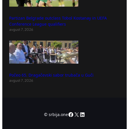
Partizan Belgrade outclass Tobol Kostanay in UEFA
Conference League qualifiers
avgust 7, 2026
Počeo 65. Dragačevski sabor trubača u Guči
avgust 7, 2026
Facebook
X
LinkedIn
©
srbija.one