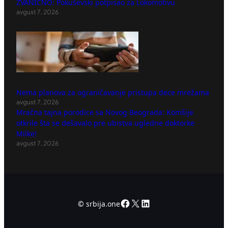
ZVANIČNO: Pokuševski potpisao za Lokomotivu
avgust 7, 2026
Nema planova za ograničavanje pristupa dece mrežama
avgust 7, 2026
Mračna tajna porodice sa Novog Beograda: Komšije
otkrile šta se dešavalo pre ubistva ugledne doktorke
Milke!
avgust 7, 2026
Facebook
X
LinkedIn
©
srbija.one