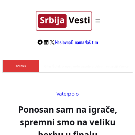
Skoči
na
sadržaj
Facebook
LinkedIn
X
Naslovna
O nama
Naš tim
Đilas/Šolak propaganda uspela u dehumanizaciji Vučića
POLITIKA
Vaterpolo
Ponosan sam na igrače,
spremni smo na veliku
borbu u finalu