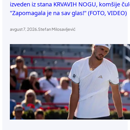
izveden iz stana KRVAVIH NOGU, komšije čul
"Zapomagala je na sav glas!" (FOTO, VIDEO)
avgust 7, 2026
.
Stefan Milosavljević