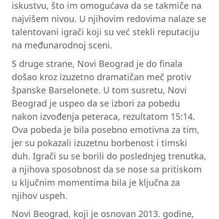
iskustvu, što im omogućava da se takmiče na
najvišem nivou. U njihovim redovima nalaze se
talentovani igrači koji su već stekli reputaciju
na međunarodnoj sceni.
S druge strane, Novi Beograd je do finala
došao kroz izuzetno dramatičan meč protiv
španske Barselonete. U tom susretu, Novi
Beograd je uspeo da se izbori za pobedu
nakon izvođenja peteraca, rezultatom 15:14.
Ova pobeda je bila posebno emotivna za tim,
jer su pokazali izuzetnu borbenost i timski
duh. Igrači su se borili do poslednjeg trenutka,
a njihova sposobnost da se nose sa pritiskom
u ključnim momentima bila je ključna za
njihov uspeh.
Novi Beograd, koji je osnovan 2013. godine,