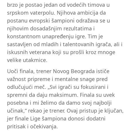
brzo je postao jedan od vodećih timova u
srpskom vaterpolu. Njihova ambicija da
postanu evropski šampioni odražava se u
njihovim dosadašnjim rezultatima i
konstantnom unapređenju igre. Tim je
sastavljen od mladih i talentovanih igrača, ali i
iskusnih veterana koji su prošli kroz mnoge
velike utakmice.
Uoči finala, trener Novog Beograda ističe
važnost pripreme i mentalne snage pred
odlučujući meč. „Svi igrači su fokusirani i
spremni da daju maksimum. Finala su uvek
posebna i mi želimo da damo svoj najbolji
učinak,“ rekao je trener. Ovaj pristup je ključan,
jer finale Lige šampiona donosi dodatni
pritisak i očekivanja.