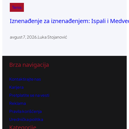
Tenis
Iznenađenje za iznenađenjem: Ispali i Medve
avgust 7, 2026
.
Luka Stojanović
Brza navigacija
Kontaktirajte nas
Karijera
Pretplatite se na vesti
Reklama
Pravila korišćenja
Urednička politika
Kategorije