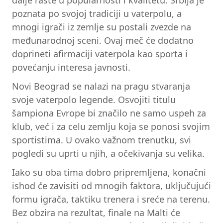
dalje raste u popularnosti i kvalitetu. Srbija je
poznata po svojoj tradiciji u vaterpolu, a
mnogi igrači iz zemlje su postali zvezde na
međunarodnoj sceni. Ovaj meč će dodatno
doprineti afirmaciji vaterpola kao sporta i
povećanju interesa javnosti.
Novi Beograd se nalazi na pragu stvaranja
svoje vaterpolo legende. Osvojiti titulu
šampiona Evrope bi značilo ne samo uspeh za
klub, već i za celu zemlju koja se ponosi svojim
sportistima. U ovako važnom trenutku, svi
pogledi su uprti u njih, a očekivanja su velika.
Iako su oba tima dobro pripremljena, konačni
ishod će zavisiti od mnogih faktora, uključujući
formu igrača, taktiku trenera i sreće na terenu.
Bez obzira na rezultat, finale na Malti će