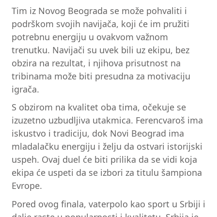
Tim iz Novog Beograda se može pohvaliti i
podrškom svojih navijača, koji će im pružiti
potrebnu energiju u ovakvom važnom
trenutku. Navijači su uvek bili uz ekipu, bez
obzira na rezultat, i njihova prisutnost na
tribinama može biti presudna za motivaciju
igrača.
S obzirom na kvalitet oba tima, očekuje se
izuzetno uzbudljiva utakmica. Ferencvaroš ima
iskustvo i tradiciju, dok Novi Beograd ima
mladalačku energiju i želju da ostvari istorijski
uspeh. Ovaj duel će biti prilika da se vidi koja
ekipa će uspeti da se izbori za titulu šampiona
Evrope.
Pored ovog finala, vaterpolo kao sport u Srbiji i