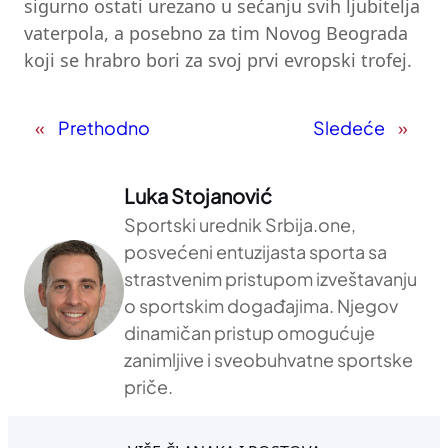
sigurno ostati urezano u sećanju svih ljubitelja
vaterpola, a posebno za tim Novog Beograda
koji se hrabro bori za svoj prvi evropski trofej.
«
Prethodno
Sledeće
»
Luka Stojanović
Sportski urednik Srbija.one,
posvećeni entuzijasta sporta sa
strastvenim pristupom izveštavanju
o sportskim događajima. Njegov
dinamičan pristup omogućuje
zanimljive i sveobuhvatne sportske
priče.