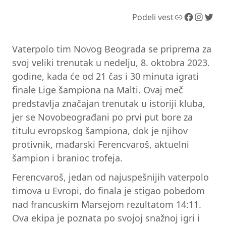
Link
Facebook
Instagram
Twitter
Podeli vest
Vaterpolo tim Novog Beograda se priprema za
svoj veliki trenutak u nedelju, 8. oktobra 2023.
godine, kada će od 21 čas i 30 minuta igrati
finale Lige šampiona na Malti. Ovaj meč
predstavlja značajan trenutak u istoriji kluba,
jer se Novobeograđani po prvi put bore za
titulu evropskog šampiona, dok je njihov
protivnik, mađarski Ferencvaroš, aktuelni
šampion i branioc trofeja.
Ferencvaroš, jedan od najuspešnijih vaterpolo
timova u Evropi, do finala je stigao pobedom
nad francuskim Marsejom rezultatom 14:11.
Ova ekipa je poznata po svojoj snažnoj igri i