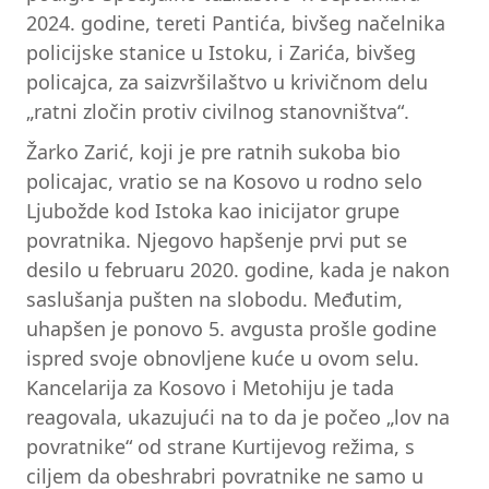
2024. godine, tereti Pantića, bivšeg načelnika
policijske stanice u Istoku, i Zarića, bivšeg
policajca, za saizvršilaštvo u krivičnom delu
„ratni zločin protiv civilnog stanovništva“.
Žarko Zarić, koji je pre ratnih sukoba bio
policajac, vratio se na Kosovo u rodno selo
Ljubožde kod Istoka kao inicijator grupe
povratnika. Njegovo hapšenje prvi put se
desilo u februaru 2020. godine, kada je nakon
saslušanja pušten na slobodu. Međutim,
uhapšen je ponovo 5. avgusta prošle godine
ispred svoje obnovljene kuće u ovom selu.
Kancelarija za Kosovo i Metohiju je tada
reagovala, ukazujući na to da je počeo „lov na
povratnike“ od strane Kurtijevog režima, s
ciljem da obeshrabri povratnike ne samo u