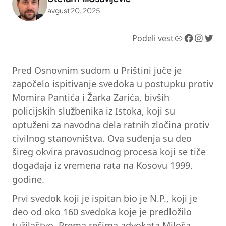
avgust 20, 2025
Link
Facebook
Instagram
Twitter
Podeli vest
Pred Osnovnim sudom u Prištini juče je
započelo ispitivanje svedoka u postupku protiv
Momira Pantića i Žarka Zarića, bivših
policijskih službenika iz Istoka, koji su
optuženi za navodna dela ratnih zločina protiv
civilnog stanovništva. Ova suđenja su deo
šireg okvira pravosudnog procesa koji se tiče
događaja iz vremena rata na Kosovu 1999.
godine.
Prvi svedok koji je ispitan bio je N.P., koji je
deo od oko 160 svedoka koje je predložilo
tužilaštvo. Prema rečima advokata Miloša