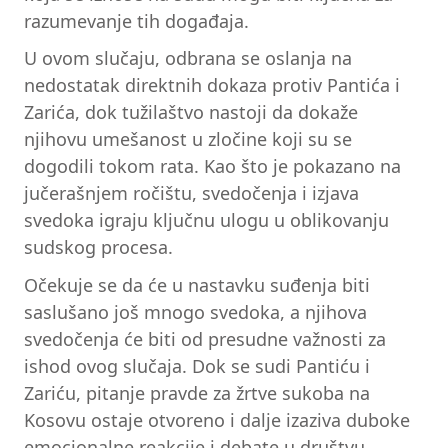
razumevanje tih događaja.
U ovom slučaju, odbrana se oslanja na
nedostatak direktnih dokaza protiv Pantića i
Zarića, dok tužilaštvo nastoji da dokaže
njihovu umešanost u zločine koji su se
dogodili tokom rata. Kao što je pokazano na
jučerašnjem ročištu, svedočenja i izjava
svedoka igraju ključnu ulogu u oblikovanju
sudskog procesa.
Očekuje se da će u nastavku suđenja biti
saslušano još mnogo svedoka, a njihova
svedočenja će biti od presudne važnosti za
ishod ovog slučaja. Dok se sudi Pantiću i
Zariću, pitanje pravde za žrtve sukoba na
Kosovu ostaje otvoreno i dalje izaziva duboke
emocionalne reakcije i debate u društvu.