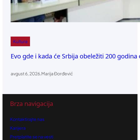
Kultura
Evo gde i kada će Srbija obeležiti 200 godin
avgust 6, 2026
.
Marija Đorđević
Brza navigacija
Kontaktirajte nas
Karijera
Pretplatite se na vesti