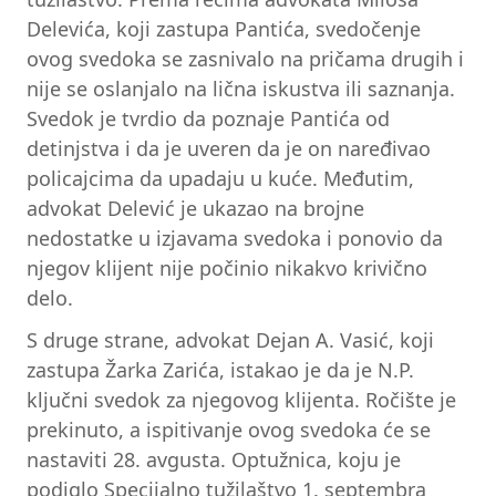
Delevića, koji zastupa Pantića, svedočenje
ovog svedoka se zasnivalo na pričama drugih i
nije se oslanjalo na lična iskustva ili saznanja.
Svedok je tvrdio da poznaje Pantića od
detinjstva i da je uveren da je on naređivao
policajcima da upadaju u kuće. Međutim,
advokat Delević je ukazao na brojne
nedostatke u izjavama svedoka i ponovio da
njegov klijent nije počinio nikakvo krivično
delo.
S druge strane, advokat Dejan A. Vasić, koji
zastupa Žarka Zarića, istakao je da je N.P.
ključni svedok za njegovog klijenta. Ročište je
prekinuto, a ispitivanje ovog svedoka će se
nastaviti 28. avgusta. Optužnica, koju je
podiglo Specijalno tužilaštvo 1. septembra