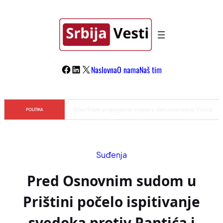
Skoči
na
sadržaj
Facebook
LinkedIn
X
Naslovna
O nama
Naš tim
Đilas/Šolak propaganda uspela u dehumanizaciji Vučića
POLITIKA
Suđenja
Pred Osnovnim sudom u
Prištini počelo ispitivanje
svedoka protiv Pantića i