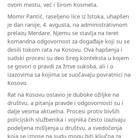
ovom mestu, već i širom Kosmeta.
Momir Pantić, raseljeno lice iz Istoka, uhapšen
je dan ranije, 4. avgusta, na administrativnom
prelazu Merdare. Njemu se stavlja na teret
komandna odgovornost za događaje koji su se
desili tokom rata na Kosovu. Ova hapšenja i
sudski procesi su deo šireg konteksta u kojem
se govori o pravdi za žrtve sukoba, ali i o
izazovima sa kojima se suočavaju povratnici na
Kosovo.
Rat na Kosovu ostavio je duboke ožiljke na
društvu, a pitanja pravde i odgovornosti su i
dalje veoma aktuelna. Procesi protiv bivših
policijskih službenika i vojnika često izazivaju
podeljena mišljenja u društvu, a svedočenja
koja se iznose na sudu mogu biti ključna za