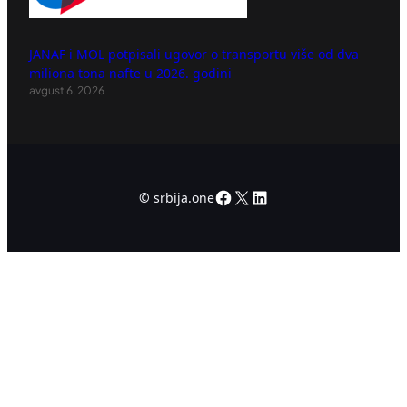
JANAF i MOL potpisali ugovor o transportu više od dva
miliona tona nafte u 2026. godini
avgust 6, 2026
Facebook
X
LinkedIn
©
srbija.one