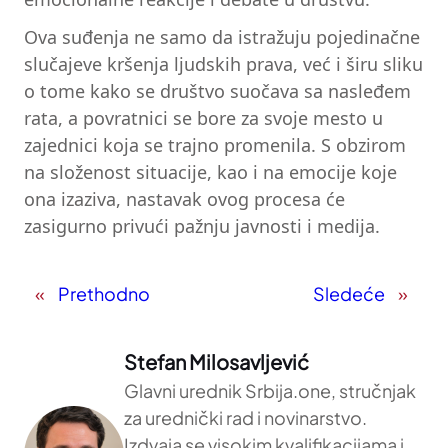
Ova suđenja ne samo da istražuju pojedinačne
slučajeve kršenja ljudskih prava, već i širu sliku
o tome kako se društvo suočava sa nasleđem
rata, a povratnici se bore za svoje mesto u
zajednici koja se trajno promenila. S obzirom
na složenost situacije, kao i na emocije koje
ona izaziva, nastavak ovog procesa će
zasigurno privući pažnju javnosti i medija.
«
Prethodno
Sledeće
»
Stefan Milosavljević
Glavni urednik Srbija.one, stručnjak
za urednički rad i novinarstvo.
Izdvaja se visokim kvalifikacijama i