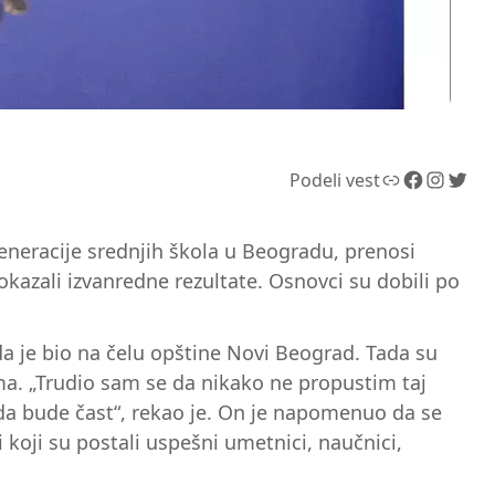
Link
Facebook
Instagram
Twitter
Podeli vest
eneracije srednjih škola u Beogradu, prenosi
kazali izvanredne rezultate. Osnovci su dobili po
a je bio na čelu opštine Novi Beograd. Tada su
ma. „Trudio sam se da nikako ne propustim taj
 da bude čast“, rekao je. On je napomenuo da se
 koji su postali uspešni umetnici, naučnici,