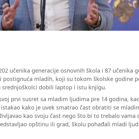
202 učenika generacije osnovnih škola i 87 učenika g
i postignuća mladih, koji su tokom školske godine po
 srednjoškolci dobili laptop i istu knjigu.
voj prvi susret sa mladim ljudima pre 14 godina, kad
 istakao kako je uvek smatrao čast obratiti se mladi
življavao kao svoju čast nego što bi to trebalo vama
dstavljao opštinu ili grad, školu pohađali mladi ljudi