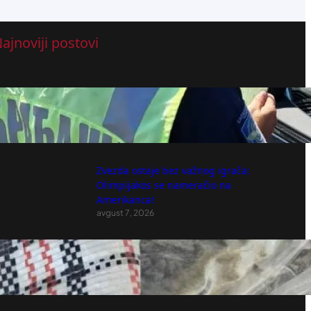
ajnoviji postovi
Na putevima u Južnobačkom okrugu za
dan dogodilo se sedam saobraćajnih
nesreća
avgust 7, 2026
Zvezda ostaje bez važnog igrača:
Olimpijakos se nameračio na
Amerikanca!
avgust 7, 2026
UHAPŠEN DILER U PANČEVU: Krio
marihuanu u kući
avgust 7, 2026