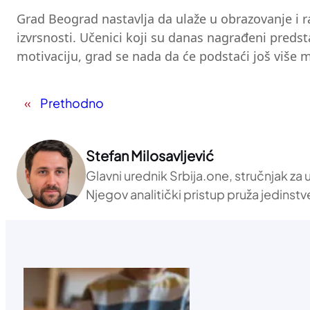
Grad Beograd nastavlja da ulaže u obrazovanje i ra
izvrsnosti. Učenici koji su danas nagrađeni preds
motivaciju, grad se nada da će podstaći još više m
«
Prethodno
Stefan Milosavljević
Glavni urednik Srbija.one, stručnjak za
Njegov analitički pristup pruža jedinstv