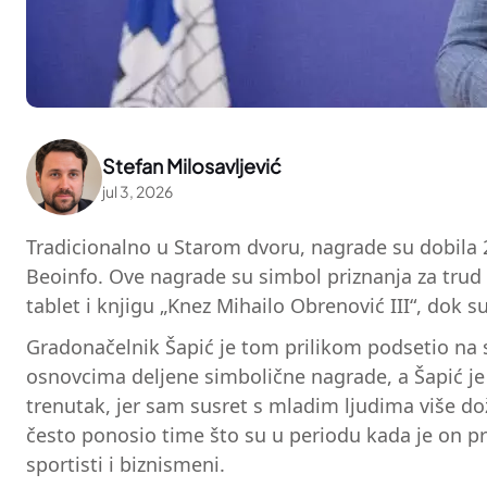
Stefan Milosavljević
jul 3, 2026
Tradicionalno u Starom dvoru, nagrade su dobila 
Beoinfo. Ove nagrade su simbol priznanja za trud 
tablet i knjigu „Knez Mihailo Obrenović III“, dok su
Gradonačelnik Šapić je tom prilikom podsetio na s
osnovcima deljene simbolične nagrade, a Šapić je
trenutak, jer sam susret s mladim ljudima više do
često ponosio time što su u periodu kada je on pre
sportisti i biznismeni.