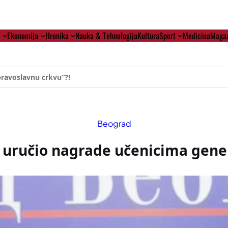
i
Ekonomija
Hronika
Nauka & Tehnologija
Kultura
Sport
Medicina
Magaz
ehumanizaciji Vučića
Beograd
 uručio nagrade učenicima gene