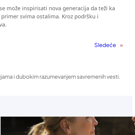
se može inspirisati nova generacija da teži ka
 primer svima ostalima. Kroz podršku i
va.
Sledeće
»
ikacijama i dubokim razumevanjem savremenih vesti.