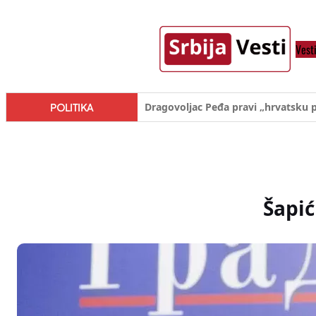
Skoči
na
Vest
sadržaj
Đilas/Šolak propaganda uspela u d
POLITIKA
Šapić