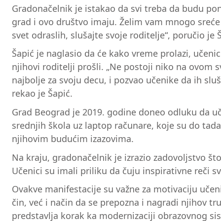
Gradonačelnik je istakao da svi treba da budu pono
grad i ovo društvo imaju. Želim vam mnogo sreće u
svet odraslih, slušajte svoje roditelje“, poručio je
Šapić je naglasio da će kako vreme prolazi, učenic
njihovi roditelji prošli. „Ne postoji niko na ovom s
najbolje za svoju decu, i pozvao učenike da ih s
rekao je Šapić.
Grad Beograd je 2019. godine doneo odluku da učen
srednjih škola uz laptop računare, koje su do tada
njihovim budućim izazovima.
Na kraju, gradonačelnik je izrazio zadovoljstvo št
Učenici su imali priliku da čuju inspirativne reči
Ovakve manifestacije su važne za motivaciju učeni
čin, već i način da se prepozna i nagradi njihov t
predstavlja korak ka modernizaciji obrazovnog si