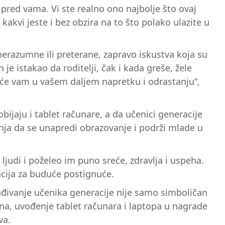
 pred vama. Vi ste realno ono najbolje što ovaj
kvi jeste i bez obzira na to što polako ulazite u
nerazumne ili preterane, zapravo iskustva koja su
 je istakao da roditelji, čak i kada greše, žele
 će vam u vašem daljem napretku i odrastanju“,
jaju i tablet računare, a da učenici generacije
janja da se unapredi obrazovanje i podrži mlade u
ljudi i poželeo im puno sreće, zdravlja i uspeha.
acija za buduće postignuće.
ađivanje učenika generacije nije samo simboličan
tna, uvođenje tablet računara i laptopa u nagrade
va.