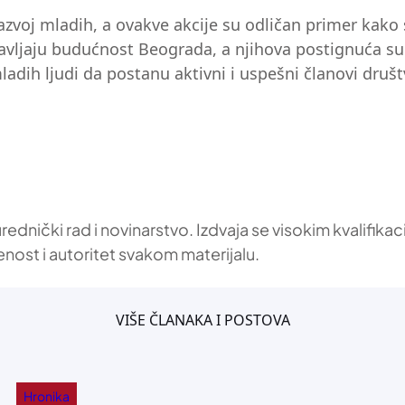
zvoj mladih, a ovakve akcije su odličan primer kako 
tavljaju budućnost Beograda, a njihova postignuća su
ladih ljudi da postanu aktivni i uspešni članovi društ
 urednički rad i novinarstvo. Izdvaja se visokim kvalif
enost i autoritet svakom materijalu.
VIŠE ČLANAKA I POSTOVA
Hronika