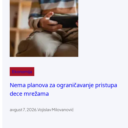
Ekonomija
Nema planova za ograničavanje pristupa
dece mrežama
avgust 7, 2026
.
Vojislav Milovanović