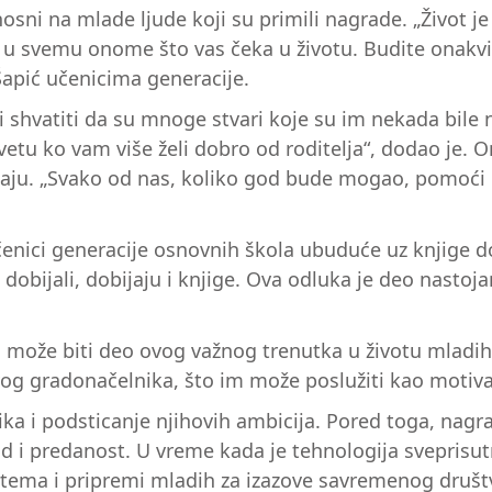
sni na mlade ljude koji su primili nagrade. „Život je
 svemu onome što vas čeka u životu. Budite onakvi ka
 Šapić učenicima generacije.
i shvatiti da su mnoge stvari koje su im nekada bile 
vetu ko vam više želi dobro od roditelja“, dodao je. On
lušaju. „Svako od nas, koliko god bude mogao, pomoći
ici generacije osnovnih škola ubuduće uz knjige dobi
 dobijali, dobijaju i knjige. Ova odluka je deo nasto
o može biti deo ovog važnog trenutka u životu mladih 
 svog gradonačelnika, što im može poslužiti kao motiv
ka i podsticanje njihovih ambicija. Pored toga, nagr
rud i predanost. U vreme kada je tehnologija sveprisu
stema i pripremi mladih za izazove savremenog društ