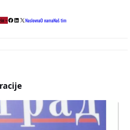
Facebook
LinkedIn
X
in
Naslovna
O nama
Naš tim
racije