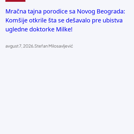
Mračna tajna porodice sa Novog Beograda:
Komšije otkrile šta se dešavalo pre ubistva
ugledne doktorke Milke!
avgust 7, 2026
.
Stefan Milosavljević