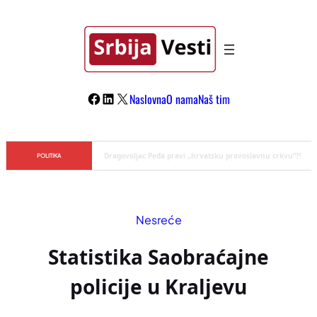
Skoči
na
sadržaj
Facebook
LinkedIn
X
Naslovna
O nama
Naš tim
Đilas/Šolak propaganda uspela u dehumanizaciji Vučića
POLITIKA
Nesreće
Statistika Saobraćajne
policije u Kraljevu