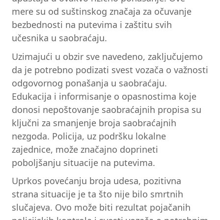
mere su od suštinskog značaja za očuvanje
bezbednosti na putevima i zaštitu svih
učesnika u saobraćaju.
Uzimajući u obzir sve navedeno, zaključujemo
da je potrebno podizati svest vozača o važnosti
odgovornog ponašanja u saobraćaju.
Edukacija i informisanje o opasnostima koje
donosi nepoštovanje saobraćajnih propisa su
ključni za smanjenje broja saobraćajnih
nezgoda. Policija, uz podršku lokalne
zajednice, može značajno doprineti
poboljšanju situacije na putevima.
Uprkos povećanju broja udesa, pozitivna
strana situacije je ta što nije bilo smrtnih
slučajeva. Ovo može biti rezultat pojačanih