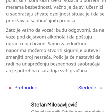
policijskih kontrola i svesti vozača o potrebnim
merama bezbednosti. Važno je da svi učesnici
u saobraćaju shvate ozbiljnost situacije i da se
pridržavaju saobraćajnih propisa.
Zato je važno da vozači budu odgovorni, da ne
voze pod dejstvom alkohola i da poštuju
ograničenja brzine. Samo zajedničkim
naporima možemo stvoriti sigurnije puteve i
smanjiti broj nesreća. Policija će nastaviti da
radi na unapređenju bezbednosti saobraćaja,
ali je potrebna i saradnja svih građana.
«
Prethodno
Sledeće
»
Stefan Milosavljević
Glavni urednik Srbija.one, stručnjak