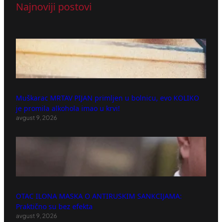
Najnoviji postovi
Muškarac MRTAV PIJAN primljen u bolnicu, evo KOLIKO
je promila alkohola imao u krvi!
avgust 9, 2026
OTAC ILONA MASKA O ANTIRUSKIM SANKCIJAMA:
Praktično su bez efekta
avgust 9, 2026