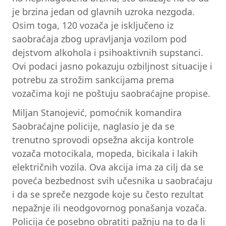
je brzina jedan od glavnih uzroka nezgoda.
Osim toga, 120 vozača je isključeno iz
saobraćaja zbog upravljanja vozilom pod
dejstvom alkohola i psihoaktivnih supstanci.
Ovi podaci jasno pokazuju ozbiljnost situacije i
potrebu za strožim sankcijama prema
vozačima koji ne poštuju saobraćajne propise.
Miljan Stanojević, pomoćnik komandira
Saobraćajne policije, naglasio je da se
trenutno sprovodi opsežna akcija kontrole
vozača motocikala, mopeda, bicikala i lakih
električnih vozila. Ova akcija ima za cilj da se
poveća bezbednost svih učesnika u saobraćaju
i da se spreče nezgode koje su često rezultat
nepažnje ili neodgovornog ponašanja vozača.
Policija će posebno obratiti pažnju na to da li