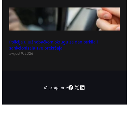
Policija u Južnobačkom okrugu za dan otrkila i
sankcionisala 178 prekršaja
avgust 9, 2026
Facebook
X
LinkedIn
©
srbija.one