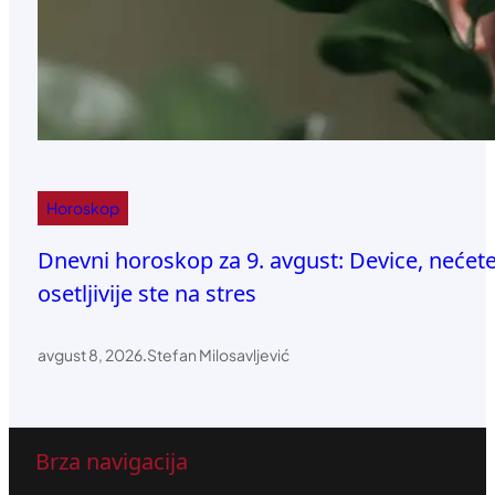
Horoskop
Dnevni horoskop za 9. avgust: Device, nećete
osetljivije ste na stres
avgust 8, 2026
.
Stefan Milosavljević
Brza navigacija