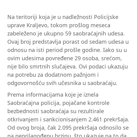
Na teritoriji koja je u nadležnosti Policijske
uprave Kraljevo, tokom prošlog meseca
zabeleženo je ukupno 59 saobraćajnih udesa.
Ovaj broj predstavlja porast od sedam udesa u
odnosu na isti period prošle godine. Iako su u
ovim udesima povređene 29 osoba, srećom,
nije bilo smrtnih slučajeva. Ovi podaci ukazuju
na potrebu za dodatnom pažnjom i
odgovornošću svih učesnika u saobraćaju.
Prema informacijama koje je iznela
Saobraćajna policija, pojačane kontrole
bezbednosti saobraćaja su rezultirale
otkrivanjem i sankcionisanjem 2.461 prekršaja.
Od ovog broja, čak 2.095 prekršaja odnosilo se
na neprilagođenu brzinu, što ukazuje na to da